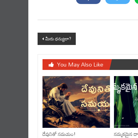
Post
navigation
మీరు ధన్యులా?
You May Also Like
దేవునితో సమయం!
నమ్మకమైన దా