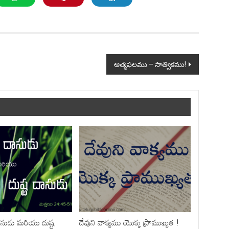
ఆత్మఫలము – సాత్వికము!
సుడు మరియు దుష్ట
దేవుని వాక్యము యొక్క ప్రాముఖ్యత !