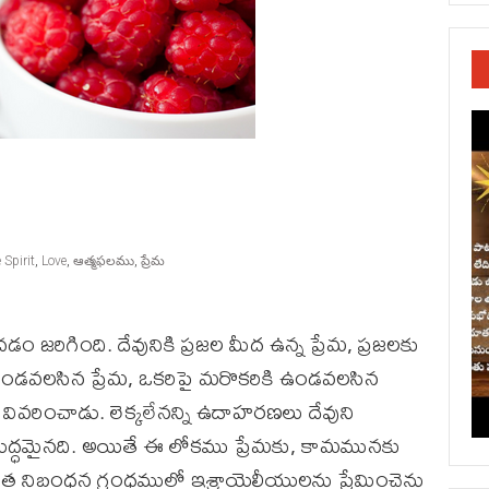
 Spirit
,
Love
,
ఆత్మఫలము
,
ప్రేమ
డం జరిగింది. దేవునికి ప్రజల మీద ఉన్న ప్రేమ, ప్రజలకు
ఉండవలసిన ప్రేమ, ఒకరిపై మరొకరికి ఉండవలసిన
ు వివరించాడు. లెక్కలేనన్ని ఉదాహరణలు దేవుని
ిశుద్ధమైనది. అయితే ఈ లోకము ప్రేమకు, కామమునకు
 పాత నిబంధన గ్రంధములో ఇశ్రాయెలీయులను ప్రేమించెను