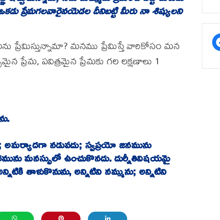
ఒకడు
ప్రేమగలవారైనయెడల
దీనిబట్టి
మీరు
నా
శిష్యులని
ు ప్రేమిస్తున్నామా? మనము ప్రేమిస్తే వారికోసం మన
్ఛమైన ప్రేమ, పవిత్రమైన ప్రేమకు గల లక్షణాలు 1
ను
.
;
అమర్యాదగా
నడువదు
;
స్వప్రయో
జనమును
రమును
మనస్సులో
ఉంచుకొనదు
.
దుర్నీతివిషయమై
న్నిటికి
తాళుకొనును
,
అన్నిటిని
నమ్మును
;
అన్నిటిని