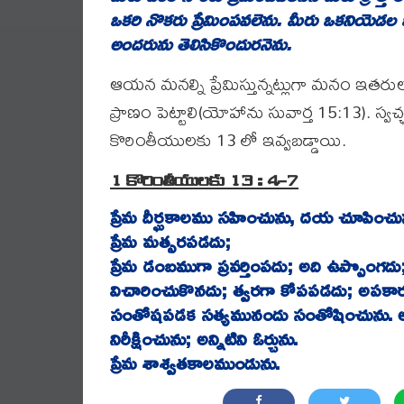
ఒకరి
నొకరు
ప్రేమింపవలెను
.
మీరు
ఒకనియెడల
అందరును
తెలిసికొందురనెను
.
ఆయన మనల్ని ప్రేమిస్తున్నట్లుగా మనం ఇతరులన
ప్రాణం పెట్టాలి(యోహాను సువార్త 15:13). స్వచ
కొరింతీయులకు 13 లో ఇవ్వబడ్డాయి.
1
కొరింతీయులకు
13 : 4-7
ప్రేమ
దీర్ఘకాలము
సహించును
,
దయ
చూపించు
ప్రేమ
మత్సరపడదు
;
ప్రేమ
డంబముగా
ప్రవర్తింపదు
;
అది
ఉప్పొంగదు
విచారించుకొనదు
;
త్వరగా
కోపపడదు
;
అపకా
సంతోషపడక
సత్యమునందు
సంతోషించును
.
అ
నిరీక్షించును
;
అన్నిటిని
ఓర్చును
.
ప్రేమ
శాశ్వతకాలముండును
.