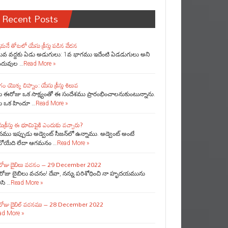
Recent Posts
్సేమనే తోటలో యేసు క్రీస్తు పడిన వేదన
లువ వద్దకు ఏడు అడుగులు: 1వ భాగము ఇదేంటి ఏడడుగులు అని
ందువుల …
Read More »
ాగం యొక్క చిహ్నం: యేసు క్రీస్తు శిలువ
ు ఈరోజు ఒక సాక్ష్యంతో ఈ సందేశము ప్రారంభించాలనుకుంటున్నాను.
ను ఒక హిందూ …
Read More »
ుక్రీస్తు ఈ భూమిపైకి ఎందుకు వచ్చారు?
ు ఇప్పుడు అడ్వెంట్ సీజన్‌లో ఉన్నాము. అడ్వెంట్ అంటే
బోయేది లేదా ఆగమనం …
Read More »
రోజు బైబిలు వచనం – 29 December 2022
రోజు బైబిలు వచనం! దేవా, నన్ను పరిశోధించి నా హృదయమును
ిసి …
Read More »
రోజు బైబిల్ వచనము – 28 December 2022
ad More »