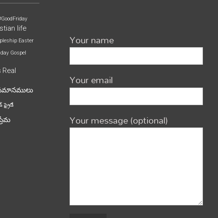
#GoodFriday
stian life
Your name
pleship
Easter
iday
Gospel
s
Real
Your email
పమానములు
్ ఫ్రైడే
Your message (optional)
ప్రేమ