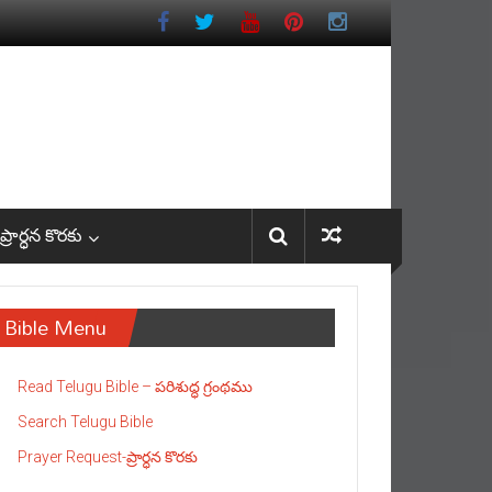
రార్ధన కొరకు
Bible Menu
Read Telugu Bible – పరిశుద్ధ గ్రంథము
Search Telugu Bible
Prayer Request-ప్రార్ధన కొరకు