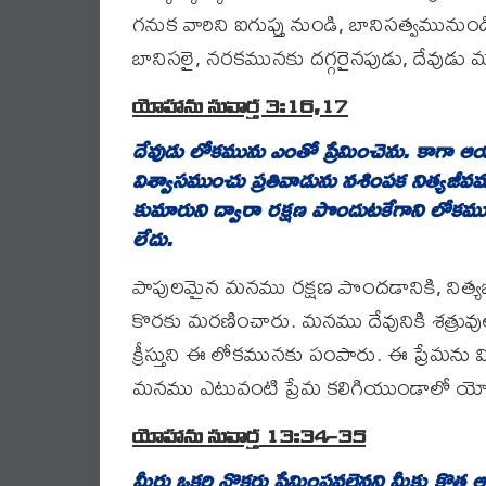
గనుక వారిని ఐగుప్తు నుండి, బానిసత్వమున
బానిసలై, నరకమునకు దగ్గరైనపుడు, దేవుడు 
యోహాను సువార్త 3:16,17
దేవుడు
లోకమును
ఎంతో
ప్రేమించెను
.
కాగా
ఆ
విశ్వాసముంచు
ప్రతివాడును
నశింపక
నిత్యజీవ
కుమారుని
ద్వారా
రక్షణ
పొందుటకేగాని
లోకము
లేదు
.
పాపులమైన మనము రక్షణ పొందడానికి, నిత్యజ
కొరకు మరణించారు. మనము దేవునికి శత్రువు
క్రీస్తుని ఈ లోకమునకు పంపారు. ఈ ప్రేమను మి
మనము ఎటువంటి ప్రేమ కలిగియుండాలో యోహాన
యోహాను
సువార్త
13:34-35
మీరు
ఒకరి
నొకరు
ప్రేమింపవలెనని
మీకు
క్రొత్త
ఆజ