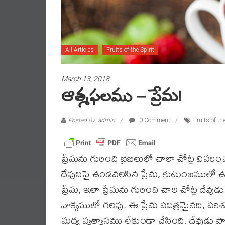
All Articles
Fruits of the Spirit
March 13, 2018
ఆత్మఫలము – ప్రేమ!
Posted By: admin
0 Comment
Fruits of the
ప్రేమను గురించి బైబిలులో చాలా చోట్ల వివరించ
దేవునిపై ఉండవలసిన ప్రేమ, కుటుంబములో 
ప్రేమ, ఇలా ప్రేమను గురించి చాల చోట్ల దేవుడ
వాక్యములో గలవు. ఈ ప్రేమ పవిత్రమైనది, పర
మధ్య వ్యత్యాసము లేకుండా చేసింది. దేవుడు