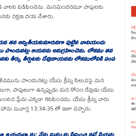
ుండి వారిని విడిపించెను. మనమందరమూ పాపులకు
మనకు రక్షణ దయ చేశారు.
గెత
సి
యన
తన
అద్వితీయకుమారునిగా
పుట్టిన
వానియందు
హి
ము
పొందునట్లు
ఆయనను
అనుగ్రహించెను
.
లోకము
తన
త్య
నకు
తీర్పు
తీర్చుటకు
దేవుడాయనను
లోకములోనికి
పంప
నేన
నే
యేస
ీవమును పొందునట్లు యేసు క్రీస్తు సిలువపై మన
మనమ
రా
లుగా, పాపులుగా ఉన్నప్పుడు మన కోసం దేవుడు యేసు
ంచిన ప్రేమ ఎక్కడా కనిపించదు. యేసు క్రీస్తు వారు
ఈ 
ఈ 
ు సువార్త 13:34-35 లో ఇలా చెప్పారు.
తెల
ఈ 
Re
్ఞ
ఇచ్చుచున్నాను
;
నేను
మిమ్మును
ప్రేమించి
నట్టే
మీరును