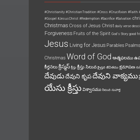
#Christianity
#ChristianTradition
#Cross
#Crucifixion
#Faith
chri
#Gospel
#JesusChrist
#Redemption
#Sacrifice
#Salvation
Christmas
Cross of Jesus Christ
daily verse
desci
Forgiveness
Fruits of the Spirit
God's Story
good fr
Jesus
Living for Jesus
Parables
Psalm
Word of God
Christmas
ఆత్మఫలము
ఉ
క్రిస్మస్
కీర్తనలు
క్రీస్తు సిలువ
క్షమాపణ
క్రీస్తు
క్రైస్తవ జీవితము
గుడ
దేవుని వాక్యము
దేవుడు
దేవుని కృప
యేసు క్రీస్తు
విశ్వాసము
సిలువ
సువార్త