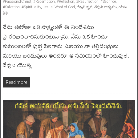
#PassionofChrist
,
#Redemption
,
#Reflection
,
#Resurrection
,
#Sacrifice
,
#Salvation
,
#Spirituality
,
Jesus
,
Word of God
,
దేవుని కృప
,
దేవుని వాక్యము
,
యేసు
క్రీస్తు
నేను ఈరోజు ఒక సాక్ష్యంతో ఈ సందేశము
ప్రారంభించాలనుకుంటున్నాను. నేను ఒక హిందూ
కుటుంబంలో పుట్టి పెరిగాను మరియు నా తల్లిదండ్రులు
మరియు బంధువులు అందరూ ఆ సమయంలో హిందువులే.
దేవుని యొక్క
Read more