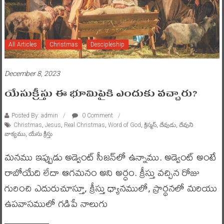
All Articles
Christmas
Descipleship
December 8, 2023
యేసుక్రీస్తు ఈ భూమిపైకి ఎందుకు వచ్చారు?
Posted By: admin
0 Comment
Christmas
,
Jesus
,
Real Christmas
,
Word of God
,
క్రిస్మస్
,
దేవుడు
,
దేవుని
వాక్యము
,
యేసు క్రీస్తు
మనము ఇప్పుడు అడ్వెంట్ సీజన్‌లో ఉన్నాము. అడ్వెంట్ అంటే
రాబోయేది లేదా ఆగమనం అని అర్ధం. క్రీస్తు వచ్చిన రోజు
గురించి ఎదురుచూస్తూ, క్రీస్తు ధ్యానములో, ప్రార్థనలో మరియు
ఉపవాసములో గడిపే నాలుగు