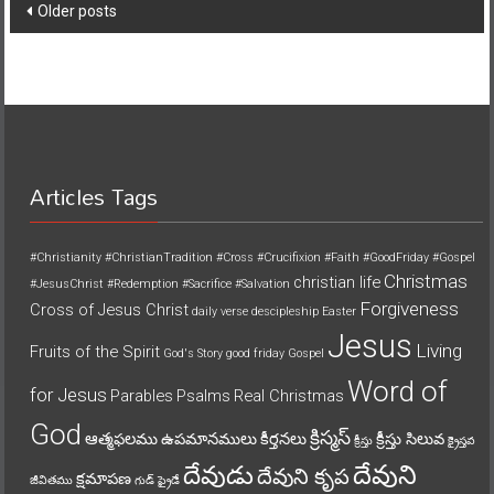
navigation
Older posts
Articles Tags
#Christianity
#ChristianTradition
#Cross
#Crucifixion
#Faith
#GoodFriday
#Gospel
Christmas
christian life
#JesusChrist
#Redemption
#Sacrifice
#Salvation
Forgiveness
Cross of Jesus Christ
daily verse
descipleship
Easter
Jesus
Living
Fruits of the Spirit
God's Story
good friday
Gospel
Word of
for Jesus
Parables
Psalms
Real Christmas
God
క్రిస్మస్
ఆత్మఫలము
ఉపమానములు
కీర్తనలు
క్రీస్తు సిలువ
క్రీస్తు
క్రైస్తవ
దేవుని
దేవుడు
దేవుని కృప
క్షమాపణ
జీవితము
గుడ్ ఫ్రైడే