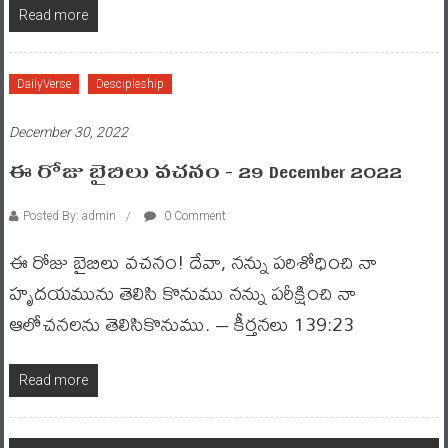
Read more
DailyVerse
Descipleship
December 30, 2022
ఈ రోజు బైబిలు వచనం – 29 December 2022
Posted By: admin
0 Comment
ఈ రోజు బైబిలు వచనం! దేవా, నన్ను పరిశోధించి నా
హృదయమును తెలిసి కొనుము నన్ను పరీక్షించి నా
ఆలోచనలను తెలిసికొనుము. – కీర్తనలు 139:23
Read more
Posts