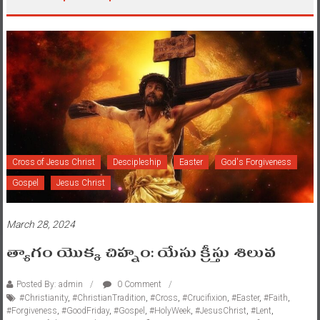
Cross of Jesus Christ
Descipleship
Easter
God's Forgiveness
Gospel
Jesus Christ
March 28, 2024
త్యాగం యొక్క చిహ్నం: యేసు క్రీస్తు శిలువ
Posted By: admin
0 Comment
#Christianity
,
#ChristianTradition
,
#Cross
,
#Crucifixion
,
#Easter
,
#Faith
,
#Forgiveness
,
#GoodFriday
,
#Gospel
,
#HolyWeek
,
#JesusChrist
,
#Lent
,