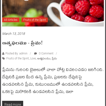
All Articles
Fruits of the Spirit
March 13, 2018
ఆత్మఫలము – ప్రేమ!
Posted By: admin
0 Comment
Fruits of the Spirit
,
Love
,
ఆత్మఫలము
,
ప్రేమ
ప్రేమను గురించి బైబిలులో చాలా చోట్ల వివరించడం జరిగింది.
దేవునికి ప్రజల మీద ఉన్న ప్రేమ, ప్రజలకు దేవునిపై
ఉండవలసిన ప్రేమ, కుటుంబములో ఉండవలసిన ప్రేమ,
ఒకరిపై మరొకరికి ఉండవలసిన ప్రేమ, ఇలా
Read more