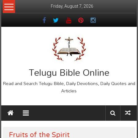
Skip
Friday, August 7, 2026
to
content
Telugu Bible Online
Read and Search Telugu Bible, Daily Devotions, Daily Quotes and
Articles
Fruits of the Spirit