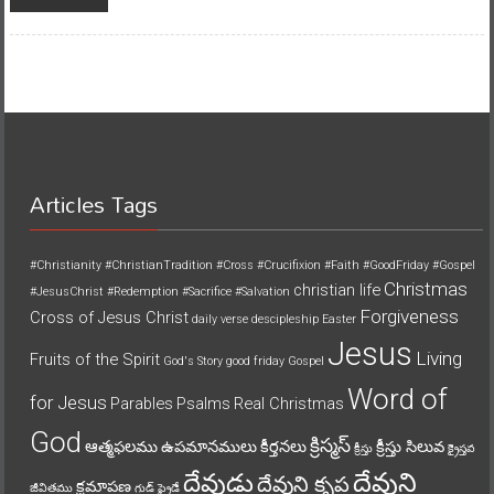
Articles Tags
#Christianity
#ChristianTradition
#Cross
#Crucifixion
#Faith
#GoodFriday
#Gospel
Christmas
christian life
#JesusChrist
#Redemption
#Sacrifice
#Salvation
Forgiveness
Cross of Jesus Christ
daily verse
descipleship
Easter
Jesus
Living
Fruits of the Spirit
God's Story
good friday
Gospel
Word of
for Jesus
Parables
Psalms
Real Christmas
God
క్రిస్మస్
ఆత్మఫలము
ఉపమానములు
కీర్తనలు
క్రీస్తు సిలువ
క్రీస్తు
క్రైస్తవ
దేవుని
దేవుడు
దేవుని కృప
క్షమాపణ
జీవితము
గుడ్ ఫ్రైడే