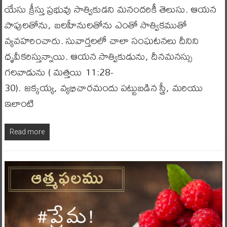
యేసు క్రీస్తు ప్రభువు సాత్వికుడని మనందరికీ తెలుసు. ఆయన
పాపులతోను, బలహీనులతోను ఎంతో సాత్వికముతో
వ్యవహరించారు. సువార్తలలో చాలా సంఘటనలు దీనిని
ధృవీకరిస్తున్నాయి. ఆయన సాత్వికుడును, దీనమనస్సు
గలవాడును ( మత్తయి 11:28-
30). జక్కయ్య, వ్యభిచారమందు పట్టుబడిన స్త్రీ, మరియు
ఇలాంటి
Read more