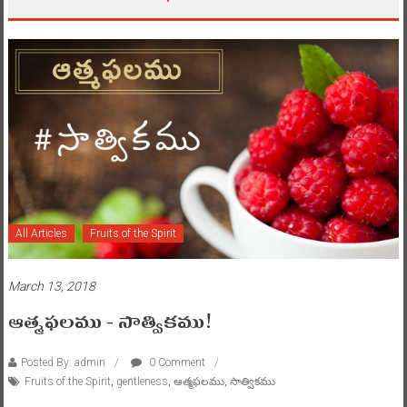
All Articles
Fruits of the Spirit
March 13, 2018
ఆత్మఫలము – సాత్వికము!
Posted By: admin
0 Comment
Fruits of the Spirit
,
gentleness
,
ఆత్మఫలము
,
సాత్వికము