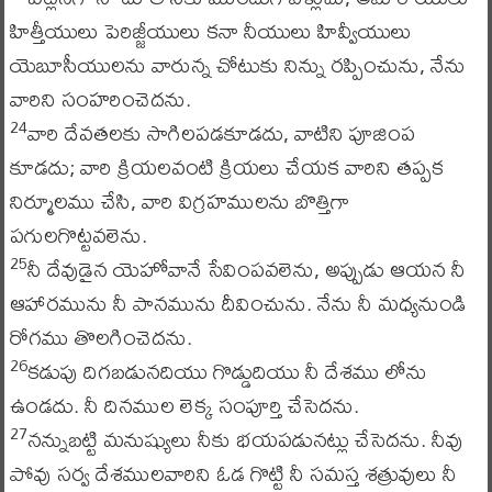
హిత్తీయులు పెరిజ్జీయులు కనా నీయులు హివ్వీయులు
యెబూసీయులను వారున్న చోటుకు నిన్ను రప్పించును, నేను
వారిని సంహరించెదను.
వారి దేవతలకు సాగిలపడకూడదు, వాటిని పూజింప
24
కూడదు; వారి క్రియలవంటి క్రియలు చేయక వారిని తప్పక
నిర్మూలము చేసి, వారి విగ్రహములను బొత్తిగా
పగులగొట్టవలెను.
నీ దేవుడైన యెహోవానే సేవింపవలెను, అప్పుడు ఆయన నీ
25
ఆహారమును నీ పానమును దీవించును. నేను నీ మధ్యనుండి
రోగము తొలగించెదను.
కడుపు దిగబడునదియు గొడ్డుదియు నీ దేశము లోను
26
ఉండదు. నీ దినముల లెక్క సంపూర్తి చేసెదను.
నన్నుబట్టి మనుష్యులు నీకు భయపడునట్లు చేసెదను. నీవు
27
పోవు సర్వ దేశములవారిని ఓడ గొట్టి నీ సమస్త శత్రువులు నీ