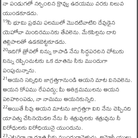
నా పండుగలో నర్పించిన క్రొవ్వు ఉదయము వరకు నిలువ
యుండకూడదు.
నీ భూమి ప్రథమ ఫలములో మొదటివాటిని దేవుడైన
19
యెహోవా మందిరమునకు తేవలెను. మేకపిల్లను దాని
తల్లిపాలతో ఉడకబెట్టకూడదు.
ఇదిగో త్రోవలో నిన్ను కాపాడి నేను సిద్ధపరచిన చోటుకు
20
నిన్ను రప్పించుటకు ఒక దూతను నీకు ముందుగా
పంపుచున్నాను.
ఆయన సన్నిధిని జాగ్రత్తగానుండి ఆయన మాట వినవలెను.
21
ఆయన కోపము రేపవద్దు; మీ అతిక్రమములను ఆయన
పరిహరింపడు, నా నామము ఆయనకున్నది.
అయితే నీవు ఆయన మాటను జాగ్రత్తగా విని నేను చెప్పినది
22
యావత్తు చేసినయెడల నేను నీ శత్రువులకు శత్రువును నీ
విరోధులకు విరోధియునై యుందును.
ఎట్లనగా నా దూత నీకు ముందుగావెళ్లుచు, అమోరీ యులు
23