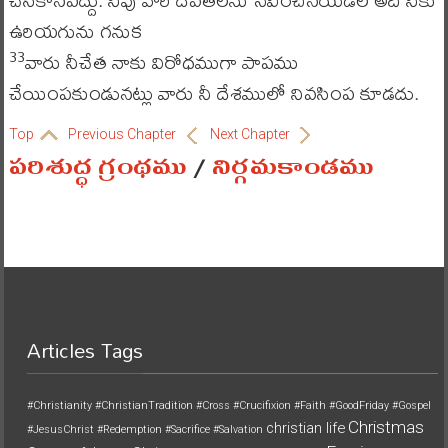
ఉరియగును గనుక
వారు నీచేత నాకు విరోధముగా పాపము
33
చేయింపకుండునట్లు వారు నీ దేశములో నివసింప కూడదు.
Top
Previous Chapter
Next Chapter
పరిశుద్ధ గ్రంథము
/
నిర్గమకాండము
Articles Tags
#Christianity
#ChristianTradition
#Cross
#Crucifixion
#Faith
#GoodFriday
#Gospel
Christmas
christian life
#JesusChrist
#Redemption
#Sacrifice
#Salvation