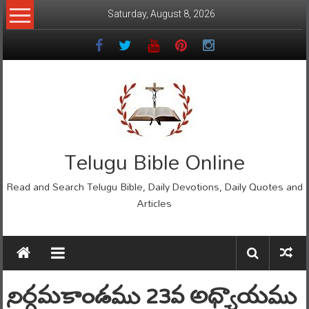
Skip
Saturday, August 8, 2026
to
content
Telugu Bible Online
Read and Search Telugu Bible, Daily Devotions, Daily Quotes and
Articles
నిర్గమకాండము 23వ అధ్యాయము