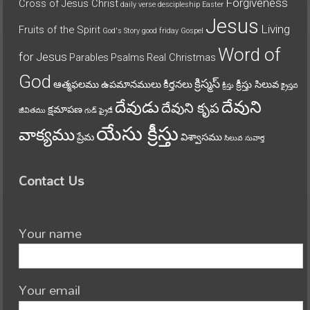
Forgiveness
Cross of Jesus Christ
daily verse
descipleship
Easter
Jesus
Living
Fruits of the Spirit
God's Story
good friday
Gospel
Word of
for Jesus
Parables
Psalms
Real Christmas
God
క్రిస్మస్
ఆత్మఫలము
ఉపమానములు
కీర్తనలు
క్రీస్తు సిలువ
క్రీస్తు
క్రైస్తవ
దేవుని
దేవుడు
దేవుని కృప
క్షమాపణ
జీవితము
గుడ్ ఫ్రైడే
యేసు క్రీస్తు
వాక్యము
ప్రేమ
విశ్వాసము
సిలువ
సువార్త
Contact Us
Your name
Your email