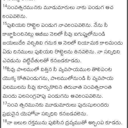
సంవత్సరమునకు మూడుమారులు నాకు పండుగ ఆచ
14
రింపవలెను.
పులియని రొట్టెల పండుగ నాచరింపవలెను. నేను నీ
15
కాజ్ఞాపించినట్లు ఆబీబు నెలలో నీవు ఐగుప్తులోనుండి
బయలుదేరి వచ్చితివి గనుక ఆ నెలలో నియామక కాలమందు
ఏడు దినములు పులియని రొట్టెలను తినవలెను. నా సన్నిధిని
ఎవడును వట్టిచేతులతో కనబడకూడదు.
నీవు పొలములో విత్తిన నీ వ్యవసాయముల తొలిపంట
16
యొక్క కోతపండుగను, పొలములోనుండి నీ వ్యవసాయ
ఫలములను నీవు కూర్చుకొనిన తరువాత సంవత్సరాంత
మందు ఫలసంగ్రహపు పండుగను ఆచరింపవలెను.
సంవ త్సరమునకు మూడుమారులు పురుషులందరు
17
ప్రభువైన యెహోవా సన్నిధిని కనబడవలెను.
నా బలుల రక్తమును పులిసిన ద్రవ్యముతో అర్పింప కూడదు.
18