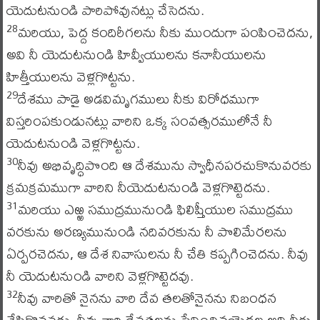
యెదుటనుండి పారిపోవునట్లు చేసెదను.
మరియు, పెద్ద కందిరీగలను నీకు ముందుగా పంపించెదను,
28
అవి నీ యెదుటనుండి హివ్వీయులను కనానీయులను
హిత్తీయులను వెళ్లగొట్టను.
దేశము పాడై అడవిమృగములు నీకు విరోధముగా
29
విస్తరింపకుండునట్లు వారిని ఒక్క సంవత్సరములోనే నీ
యెదుటనుండి వెళ్లగొట్టను.
నీవు అభివృద్ధిపొంది ఆ దేశమును స్వాధీనపరచుకొనువరకు
30
క్రమక్రమముగా వారిని నీయెదుటనుండి వెళ్లగొట్టెదను.
మరియు ఎఱ్ఱ సముద్రమునుండి ఫిలిష్తీయుల సముద్రము
31
వరకును అరణ్యమునుండి నదివరకును నీ పొలిమేరలను
ఏర్పరచెదను, ఆ దేశ నివాసులను నీ చేతి కప్పగించెదను. నీవు
నీ యెదుటనుండి వారిని వెళ్లగొట్టెదవు.
నీవు వారితో నైనను వారి దేవ తలతోనైనను నిబంధన
32
చేసికొనవద్దు. నీవు వారి దేవతలను సేవించినయెడల అది నీకు