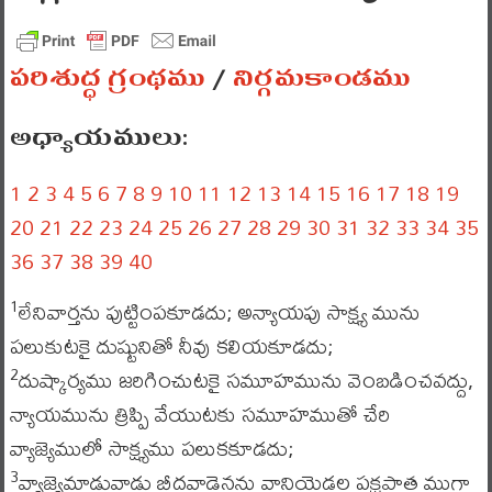
పరిశుద్ధ గ్రంథము
/
నిర్గమకాండము
అధ్యాయములు:
1
2
3
4
5
6
7
8
9
10
11
12
13
14
15
16
17
18
19
20
21
22
23
24
25
26
27
28
29
30
31
32
33
34
35
36
37
38
39
40
లేనివార్తను పుట్టింపకూడదు; అన్యాయపు సాక్ష్య మును
1
పలుకుటకై దుష్టునితో నీవు కలియకూడదు;
దుష్కార్యము జరిగించుటకై సమూహమును వెంబడించవద్దు,
2
న్యాయమును త్రిప్పి వేయుటకు సమూహముతో చేరి
వ్యాజ్యెములో సాక్ష్యము పలుకకూడదు;
వ్యాజ్యెమాడువాడు బీదవాడైనను వానియెడల పక్షపాత ముగా
3