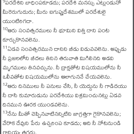
పరదేశిని బాధింపకూడదు; పరదేశి మనస్సు ఎట్లుండునో
9
మీరెరుగుదురు; మీరు ఐగుప్తుదేశములో పరదేశులై
యుంటిరిగదా.
ఆరు సంవత్సరములు నీ భూమిని విత్తి దాని పంట
10
కూర్చుకొనవలెను.
ఏడవ సంవత్సరమున దానిని బీడు విడువవలెను. అప్పుడు
11
నీ ప్రజలలోని బీదలు తినిన తరువాత మిగిలినది అడవి
మృగములు తినవచ్చును. నీ ద్రాక్షతోట విషయములోను నీ
ఒలీవతోట విషయములోను ఆలాగుననే చేయవలెను.
ఆరు దినములు నీ పనులు చేసి, నీ యెద్దును నీ గాడిదయు
12
నీ దాసి కుమారుడును పరదేశియు విశ్రమించునట్లు ఏడవ
దినమున ఊరక యుండవలెను.
నేను మీతో చెప్పినవాటినన్నిటిని జాగ్రత్తగా గైకొనవలెను;
13
వేరొక దేవుని పేరు ఉచ్చరింప కూడదు; అది నీ నోటనుండి
రానియ్య తగదు.