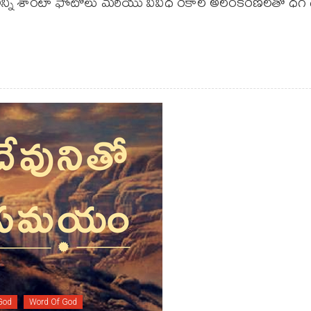
జార్లు అన్నీ శాంటా ఫోటోలు మరియు వివిధ రకాల అలంకరణలతో ధ
God
Word Of God