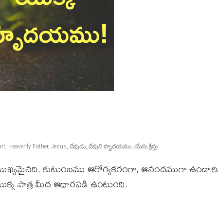
art
,
Heavenly Father
,
Jesus
,
దేవుడు
,
దేవుని హృదయము
,
యేసు క్రీస్తు
ా ముఖ్యమైనది. కుటుంబము ఆరోగ్యకరంగా, ఆనందముగా ఉండాలన
ొక్క పాత్ర మీద ఆధారపడి ఉంటుంది.