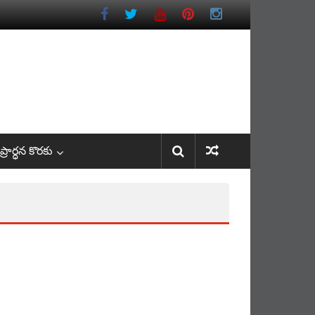
రార్ధన కొరకు