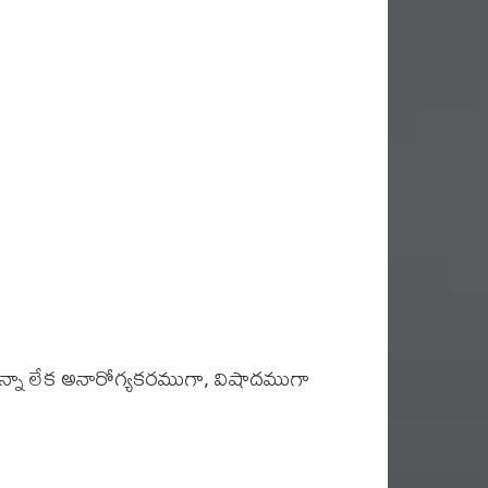
్నా లేక అనారోగ్యకరముగా, విషాదముగా