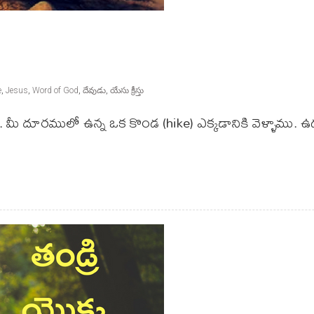
e
,
Jesus
,
Word of God
,
దేవుడు
,
యేసు క్రీస్తు
కి. మీ దూరములో ఉన్న ఒక కొండ (hike) ఎక్కడానికి వెళ్ళాము.