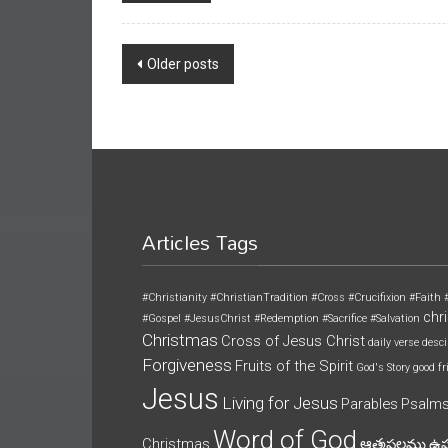
Posts
navigation
Older posts
Articles Tags
#Christianity
#ChristianTradition
#Cross
#Crucifixion
#Faith
chri
#Gospel
#JesusChrist
#Redemption
#Sacrifice
#Salvation
Christmas
Cross of Jesus Christ
daily verse
desci
Forgiveness
Fruits of the Spirit
God's Story
good fr
Jesus
Living for Jesus
Parables
Psalm
Word of God
Christmas
ఆత్మఫలము
ఉ