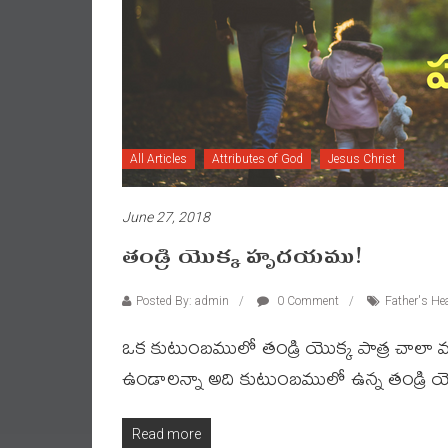
All Articles
Attributes of God
Jesus Christ
June 27, 2018
తండ్రి యొక్క హృదయము!
Posted By: admin
0 Comment
Father's He
ఒక కుటుంబములో తండ్రి యొక్క పాత్ర చాల
ఉండాలన్నా అది కుటుంబములో ఉన్న తండ్రి య
Read more