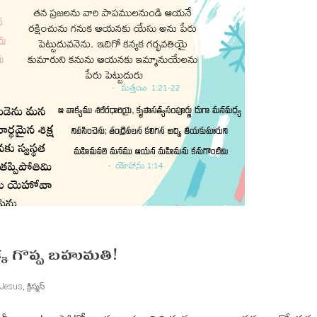
యొక్క గొప్ప బహుమతి!
Jesus
,
క్రిస్మస్