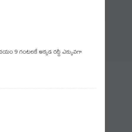
 ఉదయం 9 గంటలకే అక్కడ రద్దీ ఎక్కువగా