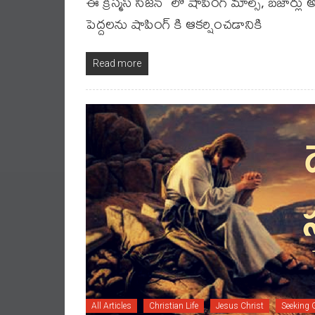
ఈ క్రిస్మస్ సీజన్ లో షాపింగ్ మాల్స్, బ
పెద్దలను షాపింగ్ కి ఆకర్షించడానికి
Read more
All Articles
Christian Life
Jesus Christ
Seeking 