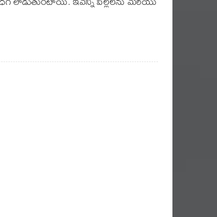
గ ధగ లాడుతుంటాయి. ఇవన్నీ పిల్లలను మరియు