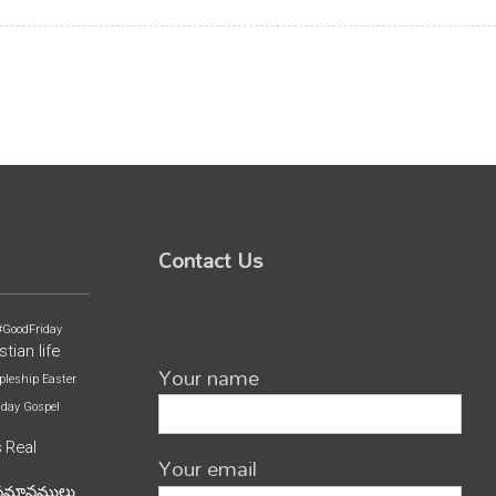
Contact Us
#GoodFriday
stian life
Your name
pleship
Easter
iday
Gospel
s
Real
Your email
పమానములు