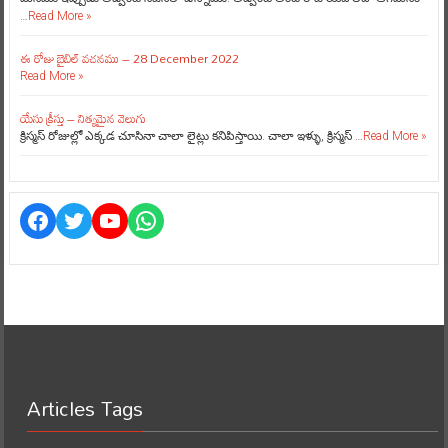
…
Read More »
ఈ రోజు బైబిల్ వచనము – 28 December 2022
Read More »
యేసు క్రీస్తు – నిత్యమైన వెలుగు
క్రిస్మస్ రోజుల్లో ఎక్కడ చూసినా చాలా లైట్లు కనిపిస్తాయి. చాలా ఇళ్ళు, క్రిస్మస్ …
Read More »
Facebook
Twitter
YouTube
WhatsApp
Articles Tags