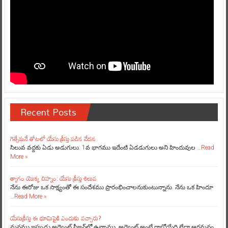
Recent Posts
గెత్సేమనే తోటలో యేసు క్రీస్తు పడిన వేదన
సిలువ వద్దకు ఏడు అడుగులు: 1వ భాగము ఇదేంటి ఏడడుగులు అని హిందువుల …
Read
More »
త్యాగం యొక్క చిహ్నం: యేసు క్రీస్తు శిలువ
నేను ఈరోజు ఒక సాక్ష్యంతో ఈ సందేశము ప్రారంభించాలనుకుంటున్నాను. నేను ఒక హిందూ
…
Read More »
యేసుక్రీస్తు ఈ భూమిపైకి ఎందుకు వచ్చారు?
మనము ఇప్పుడు అడ్వెంట్ సీజన్‌లో ఉన్నాము. అడ్వెంట్ అంటే రాబోయేది లేదా ఆగమనం