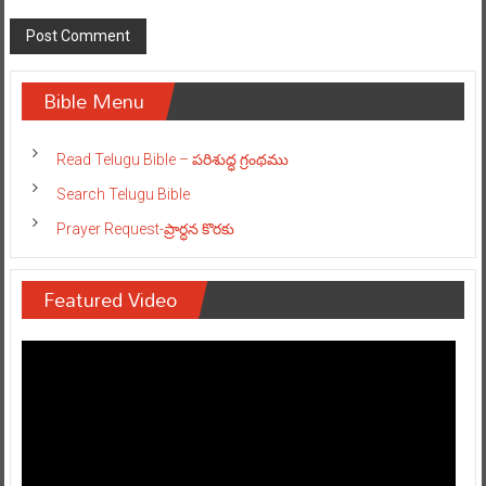
Bible Menu
Read Telugu Bible – పరిశుద్ధ గ్రంథము
Search Telugu Bible
Prayer Request-ప్రార్ధన కొరకు
Featured Video