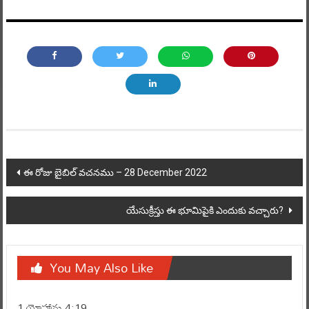
Post
navigation
ఈ రోజు బైబిల్ వచనము – 28 December 2022
యేసుక్రీస్తు ఈ భూమిపైకి ఎందుకు వచ్చారు?
You May Also Like
1 యోహాను 4:19