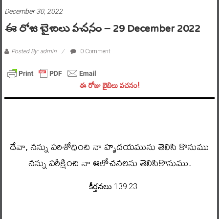
December 30, 2022
ఈ రోజు బైబిలు వచనం – 29 December 2022
Posted By: admin
0 Comment
ఈ రోజు బైబిలు వచనం!
దేవా, నన్ను పరిశోధించి నా హృదయమును తెలిసి కొనుము
నన్ను పరీక్షించి నా ఆలోచనలను తెలిసికొనుము.
– కీర్తనలు 139:23