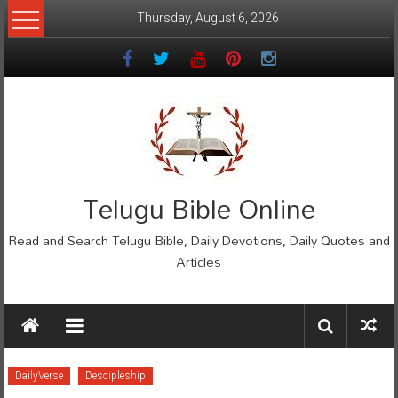
Skip
Thursday, August 6, 2026
to
content
Telugu Bible Online
Read and Search Telugu Bible, Daily Devotions, Daily Quotes and
Articles
DailyVerse
Descipleship