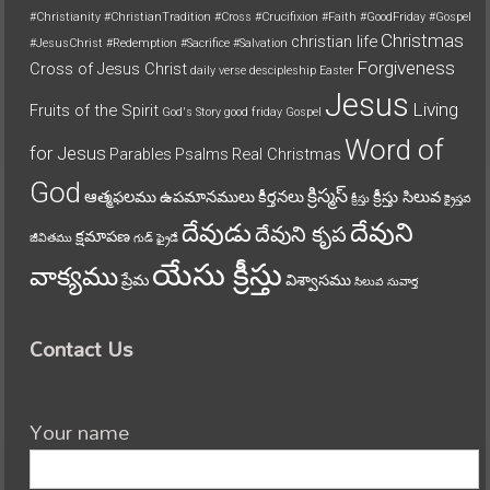
#Christianity
#ChristianTradition
#Cross
#Crucifixion
#Faith
#GoodFriday
#Gospel
Christmas
christian life
#JesusChrist
#Redemption
#Sacrifice
#Salvation
Forgiveness
Cross of Jesus Christ
daily verse
descipleship
Easter
Jesus
Living
Fruits of the Spirit
God's Story
good friday
Gospel
Word of
for Jesus
Parables
Psalms
Real Christmas
God
క్రిస్మస్
ఆత్మఫలము
ఉపమానములు
కీర్తనలు
క్రీస్తు సిలువ
క్రీస్తు
క్రైస్తవ
దేవుని
దేవుడు
దేవుని కృప
క్షమాపణ
జీవితము
గుడ్ ఫ్రైడే
యేసు క్రీస్తు
వాక్యము
ప్రేమ
విశ్వాసము
సిలువ
సువార్త
Contact Us
Your name