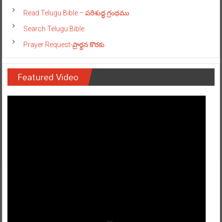
Read Telugu Bible – పరిశుద్ధ గ్రంథము
Search Telugu Bible
Prayer Request-ప్రార్ధన కొరకు
Featured Video