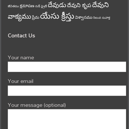
దేవుని
దేవుడు
దేవుని కృప
క్షమాపణ
జీవితము
గుడ్ ఫ్రైడే
యేసు క్రీస్తు
వాక్యము
ప్రేమ
విశ్వాసము
సిలువ
సువార్త
Contact Us
Your name
Your email
Your message (optional)