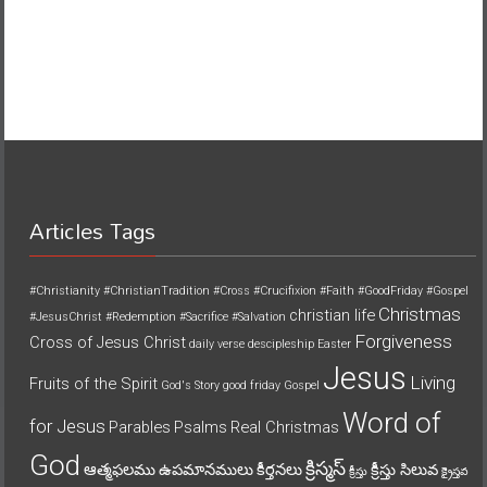
Articles Tags
#Christianity
#ChristianTradition
#Cross
#Crucifixion
#Faith
#GoodFriday
#Gospel
Christmas
christian life
#JesusChrist
#Redemption
#Sacrifice
#Salvation
Forgiveness
Cross of Jesus Christ
daily verse
descipleship
Easter
Jesus
Living
Fruits of the Spirit
God's Story
good friday
Gospel
Word of
for Jesus
Parables
Psalms
Real Christmas
God
క్రిస్మస్
ఆత్మఫలము
ఉపమానములు
కీర్తనలు
క్రీస్తు సిలువ
క్రీస్తు
క్రైస్తవ