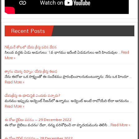
Recent Posts
గెత్సేమనే తోటలో యేసు క్రీస్తు పడిన వేదన
సిలువ వద్దకు ఏడు అడుగులు: 1వ భాగము ఇదేంటి ఏడడుగులు అని హిందువుల …
Read
More »
త్యాగం యొక్క చిహ్నం: యేసు క్రీస్తు శిలువ
నేను ఈరోజు ఒక సాక్ష్యంతో ఈ సందేశము ప్రారంభించాలనుకుంటున్నాను. నేను ఒక హిందూ …
Read More »
యేసుక్రీస్తు ఈ భూమిపైకి ఎందుకు వచ్చారు?
మనము ఇప్పుడు అడ్వెంట్ సీజన్‌లో ఉన్నాము. అడ్వెంట్ అంటే రాబోయేది లేదా ఆగమనం …
Read More »
ఈ రోజు బైబిలు వచనం – 29 December 2022
ఈ రోజు బైబిలు వచనం! దేవా, నన్ను పరిశోధించి నా హృదయమును తెలిసి …
Read More »
ఈ రోజు బైబిల్ వచనము – 28 December 2022