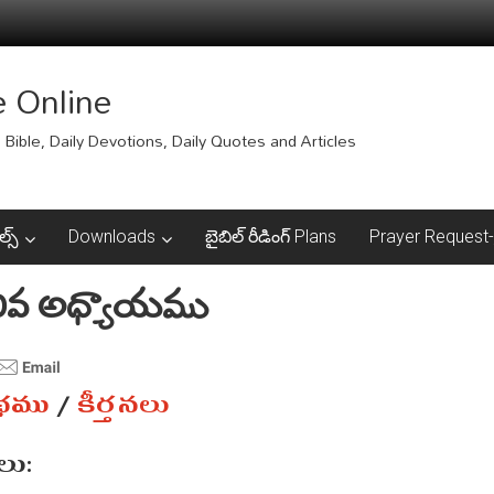
e Online
Bible, Daily Devotions, Daily Quotes and Articles
ల్స్
Downloads
బైబిల్ రీడింగ్ Plans
Prayer Request-ప్
 30వ అధ్యాయము
ంథము
/
కీర్తనలు
ు: