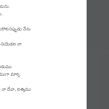
ును.
ు.
కొనినప్పుడు నేను
దిగినయెడల నా
ుండుము
ముగా మార్చి
 నా దేవా, నిత్యము