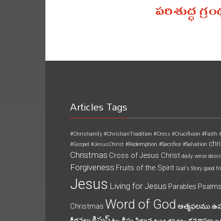
పరిశుద్ధ గ్ర
Articles Tags
#Christianity
#ChristianTradition
#Cross
#Crucifixion
#Faith
chri
#Gospel
#JesusChrist
#Redemption
#Sacrifice
#Salvation
Christmas
Cross of Jesus Christ
daily verse
desci
Forgiveness
Fruits of the Spirit
God's Story
good fr
Jesus
Living for Jesus
Parables
Psalm
Word of God
Christmas
ఆత్మఫలము
ఉ
క్రిస్మస్
కీర్తనలు
క్రీస్తు సిలువ
క్షమాపణ