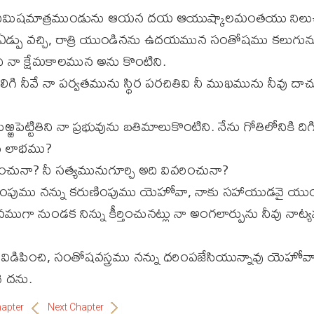
ిమిషమాత్రముండును ఆయన దయ ఆయుష్కాలమంతయు నిలుచ
పు వచ్చి, రాత్రి యుండినను ఉదయమున సంతోషము కలుగున
ి నా క్షేమకాలమున అను కొంటిని.
 నీవే నా పర్వతమును స్థిర పరచితివి నీ ముఖమును నీవు దాచు
్ఱపెట్టితిని నా ప్రభువును బతిమాలుకొంటిని. నేను గోతిలోనికి 
ి లాభము?
ుతించునా? నీ సత్యమునుగూర్చి అది వివరించునా?
ంపుము నన్ను కరుణింపుము యెహోవా, నాకు సహాయుడవై య
ుగా నుండక నిన్ను కీర్తించునట్లు నా అంగలార్పును నీవు నాట్య
ట విడిపించి, సంతోషవస్త్రము నన్ను ధరింపజేసియున్నావు యెహోవా
చె దను.
hapter
Next Chapter