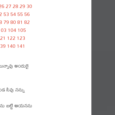
26
27
28
29
30
2
53
54
55
56
8
79
80
81
82
103
104
105
21
122
123
39
140
141
ున్నావు అందుకై
డ నీవు నన్ను
ును బట్టి ఆయనను