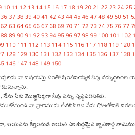
9
10
11
12
13
14
15
16
17
18
19
20
21
22
23
24
25
36
37
38
39
40
41
42
43
44
45
46
47
48
49
50
51
5
62
63
64
65
66
67
68
69
70
71
72
73
74
75
76
77
7
88
89
90
91
92
93
94
95
96
97
98
99
100
101
102
09
110
111
112
113
114
115
116
117
118
119
120
1
27
128
129
130
131
132
133
134
135
136
137
138
1
45
146
147
148
149
150
ువులను నా విషయమై సంతో షింపనియ్యక నీవు నన్నుద్ధరించి య
ాడుచున్నాను.
ేను నీకు మొఱ్ఱపెట్టగా నీవు నన్ను స్వస్థపరచితివి.
లోనుండి నా ప్రాణమును లేవదీసితివి నేను గోతిలోనికి దిగకుం
రా, ఆయనను కీర్తించుడి ఆయన పరిశుద్ధమైన జ్ఞాపకార్థ నామమ