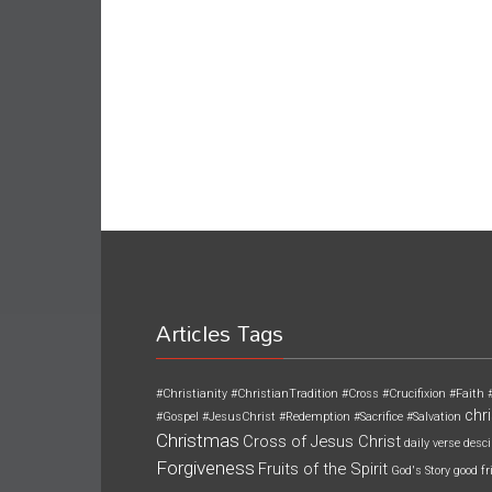
Articles Tags
#Christianity
#ChristianTradition
#Cross
#Crucifixion
#Faith
chri
#Gospel
#JesusChrist
#Redemption
#Sacrifice
#Salvation
Christmas
Cross of Jesus Christ
daily verse
desci
Forgiveness
Fruits of the Spirit
God's Story
good fr