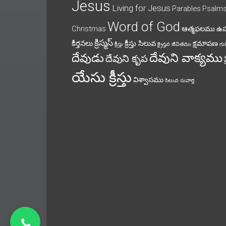
Jesus
Living for Jesus
Parables
Psalm
Word of God
Christmas
ఆత్మఫలము
ఉ
క్రిస్మస్
కీర్తనలు
క్రీస్తు సిలువ
క్షమాపణ
క్రీస్తు
క్రైస్తవ జీవితము
గుడ
దేవుని వాక్యము
దేవుడు
దేవుని కృప
యేసు క్రీస్తు
విశ్వాసము
సిలువ
సువార్త