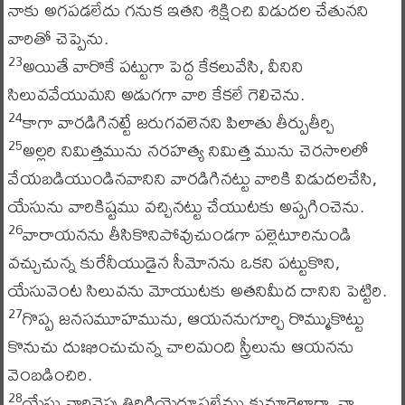
నాకు అగపడలేదు గనుక ఇతని శిక్షించి విడుదల చేతునని
వారితో చెప్పెను.
అయితే వారొకే పట్టుగా పెద్ద కేకలువేసి, వీనిని
23
సిలువవేయుమని అడుగగా వారి కేకలే గెలిచెను.
కాగా వారడిగినట్టే జరుగవలెనని పిలాతు తీర్పుతీర్చి
24
అల్లరి నిమిత్తమును నరహత్య నిమిత్త మును చెరసాలలో
25
వేయబడియుండినవానిని వారడిగినట్టు వారికి విడుదలచేసి,
యేసును వారికిష్టము వచ్చినట్టు చేయుటకు అప్పగించెను.
వారాయనను తీసికొనిపోవుచుండగా పల్లెటూరినుండి
26
వచ్చుచున్న కురేనీయుడైన సీమోనను ఒకని పట్టుకొని,
యేసువెంట సిలువను మోయుటకు అతనిమీద దానిని పెట్టిరి.
గొప్ప జనసమూహమును, ఆయననుగూర్చి రొమ్ముకొట్టు
27
కొనుచు దుఃఖించుచున్న చాలమంది స్త్రీలును ఆయనను
వెంబడించిరి.
యేసు వారివైపు తిరిగియెరూషలేము కుమార్తెలారా, నా
28