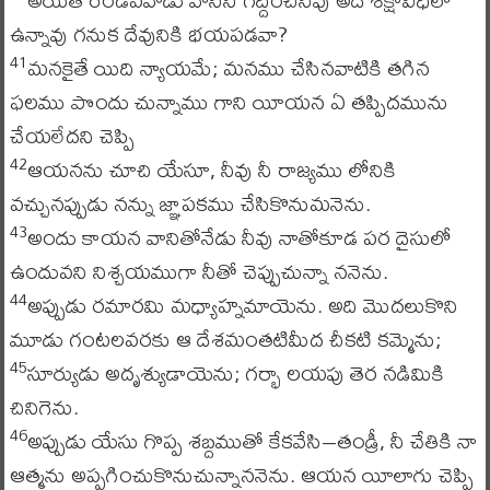
ఉన్నావు గనుక దేవునికి భయపడవా?
మనకైతే యిది న్యాయమే; మనము చేసినవాటికి తగిన
41
ఫలము పొందు చున్నాము గాని యీయన ఏ తప్పిదమును
చేయలేదని చెప్పి
ఆయనను చూచి యేసూ, నీవు నీ రాజ్యము లోనికి
42
వచ్చునప్పుడు నన్ను జ్ఞాపకము చేసికొనుమనెను.
అందు కాయన వానితోనేడు నీవు నాతోకూడ పర దైసులో
43
ఉందువని నిశ్చయముగా నీతో చెప్పుచున్నా ననెను.
అప్పుడు రమారమి మధ్యాహ్నమాయెను. అది మొదలుకొని
44
మూడు గంటలవరకు ఆ దేశమంతటిమీద చీకటి కమ్మెను;
సూర్యుడు అదృశ్యుడాయెను; గర్భా లయపు తెర నడిమికి
45
చినిగెను.
అప్పుడు యేసు గొప్ప శబ్దముతో కేకవేసి–తండ్రీ, నీ చేతికి నా
46
ఆత్మను అప్పగించుకొనుచున్నాననెను. ఆయన యీలాగు చెప్పి