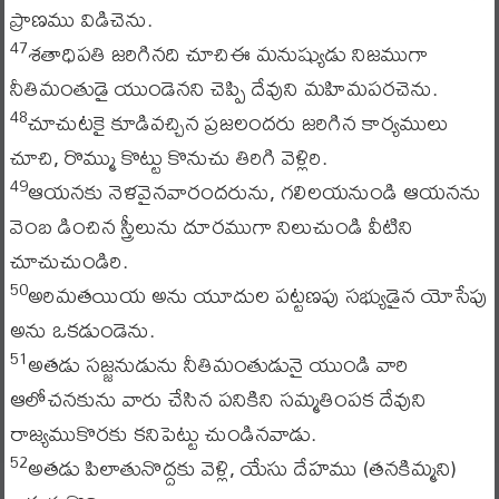
ప్రాణము విడిచెను.
శతాధిపతి జరిగినది చూచిఈ మనుష్యుడు నిజముగా
47
నీతిమంతుడై యుండెనని చెప్పి దేవుని మహిమపరచెను.
చూచుటకై కూడివచ్చిన ప్రజలందరు జరిగిన కార్యములు
48
చూచి, రొమ్ము కొట్టు కొనుచు తిరిగి వెళ్లిరి.
ఆయనకు నెళవైనవారందరును, గలిలయనుండి ఆయనను
49
వెంబ డించిన స్త్రీలును దూరముగా నిలుచుండి వీటిని
చూచుచుండిరి.
అరిమతయియ అను యూదుల పట్టణపు సభ్యుడైన యోసేపు
50
అను ఒకడుండెను.
అతడు సజ్జనుడును నీతిమంతుడునై యుండి వారి
51
ఆలోచనకును వారు చేసిన పనికిని సమ్మతింపక దేవుని
రాజ్యముకొరకు కనిపెట్టు చుండినవాడు.
అతడు పిలాతునొద్దకు వెళ్లి, యేసు దేహము (తనకిమ్మని)
52