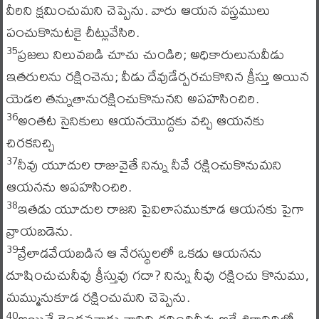
వీరిని క్షమించుమని చెప్పెను. వారు ఆయన వస్త్రములు
పంచుకొనుటకై చీట్లువేసిరి.
ప్రజలు నిలువబడి చూచు చుండిరి; అధికారులునువీడు
35
ఇతరులను రక్షించెను; వీడు దేవుడేర్పరచుకొనిన క్రీస్తు అయిన
యెడల తన్నుతానురక్షించుకొనునని అపహసించిరి.
అంతట సైనికులు ఆయనయొద్దకు వచ్చి ఆయనకు
36
చిరకనిచ్చి
నీవు యూదుల రాజువైతే నిన్ను నీవే రక్షించుకొనుమని
37
ఆయనను అపహసించిరి.
ఇతడు యూదుల రాజని పైవిలాసముకూడ ఆయనకు పైగా
38
వ్రాయబడెను.
వ్రేలాడవేయబడిన ఆ నేరస్థులలో ఒకడు ఆయనను
39
దూషించుచునీవు క్రీస్తువు గదా? నిన్ను నీవు రక్షించు కొనుము,
మమ్మునుకూడ రక్షించుమని చెప్పెను.
అయితే రెండవవాడు వానిని గద్దించినీవు అదే శిక్షావిధిలో
40