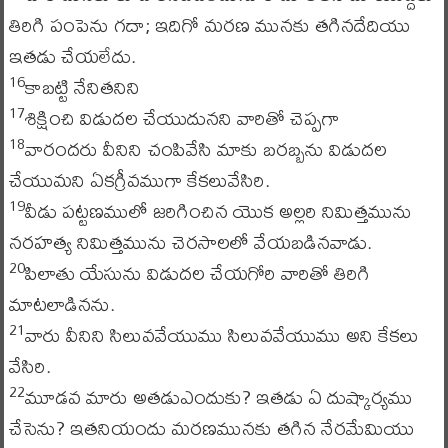
తిరిగి పంపెను గదా; ఇదిగో మరణ మునకు తగినదేదియు
ఇతడు చేయలేదు.
కాబట్టి నేనితనిని
16
శిక్షించి విడుదల చేయుదునని వారితో చెప్పగా
17
వారందరు వీనిని చంపివేసి మాకు బరబ్బను విడుదల
18
చేయుమని ఏకగ్రీవముగా కేకలువేసిరి.
వీడు పట్టణములో జరిగించిన యొక అల్లరి నిమిత్తమును
19
నరహత్య నిమిత్తమును చెరసాలలో వేయబడినవాడు.
పిలాతు యేసును విడుదల చేయగోరి వారితో తిరిగి
20
మాటలాడినను.
వారు వీనిని సిలువవేయుము సిలువవేయుము అని కేకలు
21
వేసిరి.
మూడవ మారు అతడుఎందుకు? ఇతడు ఏ దుష్కార్యము
22
చేసెను? ఇతనియందు మరణమునకు తగిన నేరమేమియు