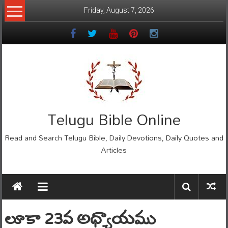
Skip
Friday, August 7, 2026
to
content
Telugu Bible Online
Read and Search Telugu Bible, Daily Devotions, Daily Quotes and
Articles
లూకా 23వ అధ్యాయము