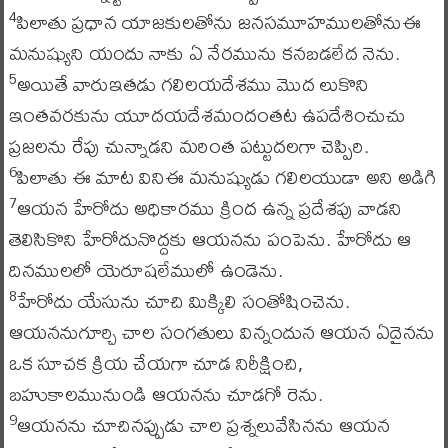
పిలాతు ప్రధాన యాజకులతోను జనసమూహములతోనుఈ
4
మనుష్యుని యందు నాకు ఏ నేరమును కనబడలేద నెను.
అయితే వారుఇతడు గలిలయదేశము మొద లుకొని
5
ఇంతవరకును యూదయదేశమందంతట ఉపదేశించుచు
ప్రజలను రేపు చున్నాడని మరింత పట్టుదలగా చెప్పిరి.
పిలాతు ఈ మాట వినిఈ మనుష్యుడు గలిలయుడా అని అడిగి
6
ఆయన హేరోదు అధికారము క్రింద ఉన్న ప్రదేశపు వాడని
7
తెలిసికొని హేరోదునొద్దకు ఆయనను పంపెను. హేరోదు ఆ
దినములలో యెరూషలేములో ఉండెను.
హేరోదు యేసును చూచి మిక్కిలి సంతోషించెను.
8
ఆయననుగూర్చి చాల సంగతులు విన్నందున ఆయన ఏదైనను
ఒక సూచక క్రియ చేయగా చూడ నిరీక్షించి,
బహుకాలమునుండి ఆయనను చూడగో రెను.
ఆయనను చూచినప్పుడు చాల ప్రశ్నలువేసినను ఆయన
9