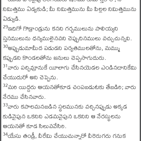
నిమిత్తము ఏడ్వకుడి; మీ నిమిత్తమును మీ పిల్లల నిమిత్తమును
ఏడ్వుడి.
ఇదిగో గొడ్రాండ్రును కనని గర్భములును పాలియ్యని
29
స్తనములును ధన్యములైనవని చెప్పుదినములు వచ్చుచున్నవి.
అప్పుడుమామీద పడుడని పర్వతములతోను, మమ్ము
30
కప్పుడని కొండలతోను జనులు చెప్పసాగుదురు.
వారు పచ్చిమ్రానుకే యీలాగు చేసినయెడల ఎండినదానికేమి
31
చేయుదురో అని చెప్పెను.
మరి యిద్దరు ఆయనతోకూడ చంపబడుటకు తేబడిరి; వారు
32
నేరము చేసినవారు.
వారు కపాలమనబడిన స్థలమునకు వచ్చినప్పుడు అక్కడ
33
కుడివైపున ఒకనిని ఎడమవైపున ఒకనిని ఆ నేరస్థులను
ఆయనతో కూడ సిలువవేసిరి.
యేసు తండ్రీ, వీరేమి చేయుచున్నారో వీరెరుగరు గనుక
34