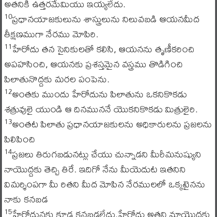
అతనికి ఉత్తరమేమియు ఇయ్యలేదు.
ప్రధానయాజకులును శాస్త్రులును నిలువబడి ఆయనమీద
10
తీక్షణముగా నేరము మోపిరి.
హేరోదు తన సైనికులతో కలిసి, ఆయనను తృణీకరించి
11
అపహసించి, ఆయనకు ప్రశస్తమైన వస్త్రము తొడిగించి
పిలాతునొద్దకు మరల పంపెను.
అంతకు ముందు హేరోదును పిలాతును ఒకనికొకడు
12
శత్రువులై యుండి ఆ దినముననే యొకనికొకడు మిత్రులైరి.
అంతట పిలాతు ప్రధానయాజకులను అధికారులను ప్రజలను
13
పిలిపించి
ప్రజలు తిరుగబడునట్లు చేయు చున్నాడని మీరీమనుష్యుని
14
నాయొద్దకు తెచ్చి తిరే. ఇదిగో నేను మీయెదుట ఇతనిని
విమర్శింపగా మీ రితని మీద మోపిన నేరములలో ఒక్కటైనను
నాకు కనబడ
హేరోదునకు కూడ కనబడలేదు.హేరోదు అతని మాయొద్దకు
15