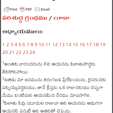
పరిశుద్ధ గ్రంథము
/
లూకా
అధ్యాయములు:
1
2
3
4
5
6
7
8
9
10
11
12
13
14
15
16
17
18
19
20
21
22
23
24
అంతట వారందరును లేచి ఆయనను పిలాతునొద్దకు
1
తీసికొనిపోయి
ఇతడు మా జనమును తిరుగబడ ప్రేరేపించుచు, కైసరునకు
2
పన్నియ్యవద్దనియు, తానే క్రీస్తను ఒక రాజుననియు చెప్పగా
మేము వింటిమని ఆయనమీద నేరము మోపసాగిరి.
పిలాతు నీవు యూదుల రాజువా అని ఆయనను అడుగగా
3
ఆయననీ వన్నట్టే అని అతనితో చెప్పెను.