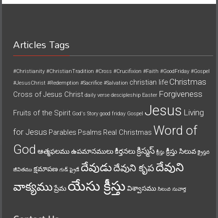
Articles Tags
#Christianity
#ChristianTradition
#Cross
#Crucifixion
#Faith
#GoodFriday
#Gospel
Christmas
christian life
#JesusChrist
#Redemption
#Sacrifice
#Salvation
Forgiveness
Cross of Jesus Christ
daily verse
descipleship
Easter
Jesus
Living
Fruits of the Spirit
God's Story
good friday
Gospel
Word of
for Jesus
Parables
Psalms
Real Christmas
God
క్రిస్మస్
ఆత్మఫలము
ఉపమానములు
కీర్తనలు
క్రీస్తు సిలువ
క్రీస్తు
క్రైస్తవ
దేవుని
దేవుడు
దేవుని కృప
క్షమాపణ
జీవితము
గుడ్ ఫ్రైడే
యేసు క్రీస్తు
వాక్యము
ప్రేమ
విశ్వాసము
సిలువ
సువార్త