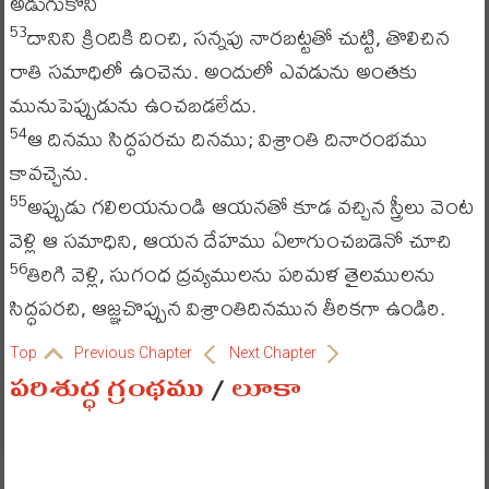
అడుగుకొని
దానిని క్రిందికి దించి, సన్నపు నారబట్టతో చుట్టి, తొలిచిన
53
రాతి సమాధిలో ఉంచెను. అందులో ఎవడును అంతకు
మునుపెప్పుడును ఉంచబడలేదు.
ఆ దినము సిద్ధపరచు దినము; విశ్రాంతి దినారంభము
54
కావచ్చెను.
అప్పుడు గలిలయనుండి ఆయనతో కూడ వచ్చిన స్త్రీలు వెంట
55
వెళ్లి ఆ సమాధిని, ఆయన దేహము ఏలాగుంచబడెనో చూచి
తిరిగి వెళ్లి, సుగంధ ద్రవ్యములను పరిమళ తైలములను
56
సిద్ధపరచి, ఆజ్ఞచొప్పున విశ్రాంతిదినమున తీరికగా ఉండిరి.
Top
Previous Chapter
Next Chapter
పరిశుద్ధ గ్రంథము
/
లూకా