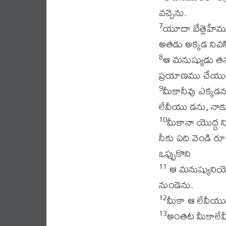
వచ్చెను.
యూదా బేత్లెహేమ
7
అతడు అక్కడ నివస
ఆ మనుష్యుడు తన
8
ప్రయాణము చేయుచు
మీకానీవు ఎక్కడన
9
లేవీయు డను, నాక
మీకానా యొద్ద 
10
నీకు పది వెండి ర
ఒప్పుకొని
ఆ మనుష్యునియొ
11
నుండెను.
మీకా ఆ లేవీయు
12
అంతట మీకాలేవ
13