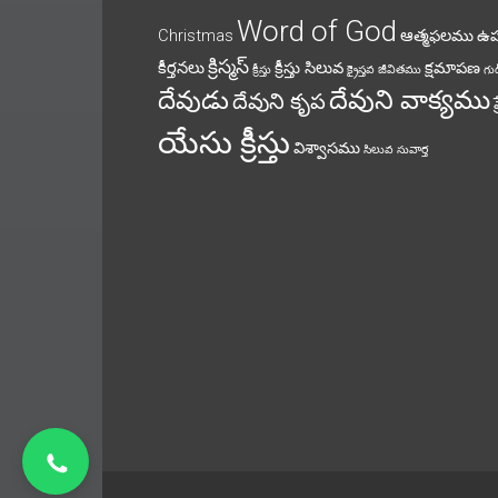
Word of God
Christmas
ఆత్మఫలము
ఉ
క్రిస్మస్
కీర్తనలు
క్రీస్తు సిలువ
క్షమాపణ
క్రీస్తు
క్రైస్తవ జీవితము
గుడ
దేవుని వాక్యము
దేవుడు
దేవుని కృప
యేసు క్రీస్తు
విశ్వాసము
సిలువ
సువార్త