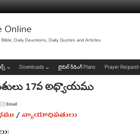
e Online
Bible, Daily Devotions, Daily Quotes and Articles
ల్స్
Downloads
బైబిల్ రీడింగ్ Plans
Prayer Request-ప్
పతులు 17వ అధ్యాయము
ంథము
/
న్యాయాధిపతులు
ు: