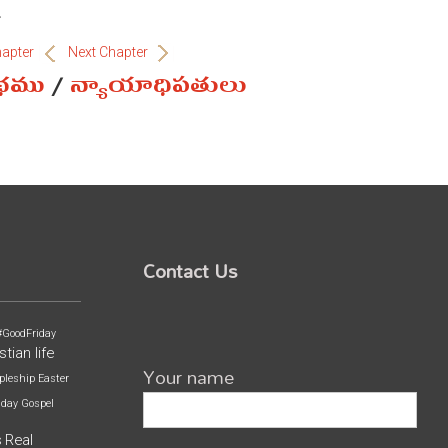
.
hapter
Next Chapter
ంథము
/
న్యాయాధిపతులు
Contact Us
#GoodFriday
stian life
Your name
pleship
Easter
iday
Gospel
s
Real