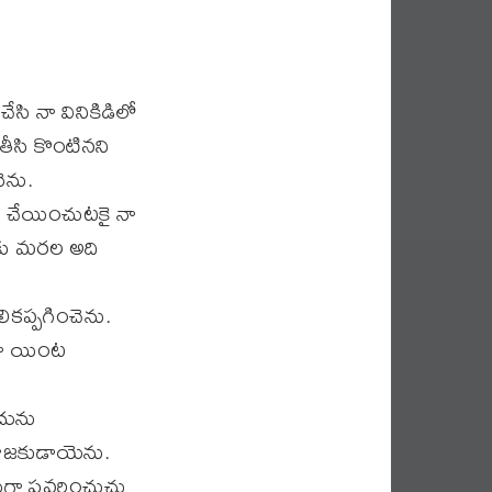
సి నా వినికిడిలో
తీసి కొంటినని
ెను.
ు చేయించుటకై నా
ీకు మరల అది
కప్పగించెను.
కా యింట
దును
యాజకుడాయెను.
 ప్రవర్తించుచు