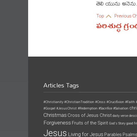
తెలి యును అనెను
Top
Previous C
పరిశుద్ధ గ్ర
Articles Tags
#Christianity
#ChristianTradition
#Cross
#Crucifixion
#Faith
chri
#Gospel
#JesusChrist
#Redemption
#Sacrifice
#Salvation
Christmas
Cross of Jesus Christ
daily verse
desci
Forgiveness
Fruits of the Spirit
God's Story
good fr
Jesus
Living for Jesus
Parables
Psalm