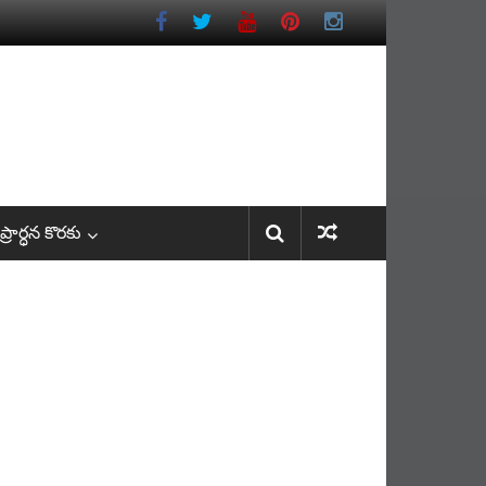
రార్ధన కొరకు