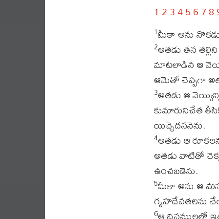
1
2
3
4
5
6
7
8
మీకా అను నొకడ
1
అతడు తన తల్లిని
2
మాటలాడిన ఆ వెయ్యి
ఆమెతో చెప్పగా అ
అతడు ఆ వెయ్యిన
3
కుమారునిచేత తీసి
యిచ్చెదననెను.
అతడు ఆ రూకలను 
4
అతడు వాటితో చెక
ఉంచబడెను.
మీకా అను ఆ మన
5
గృహదేవతలను చేయ
ఆ దినములలో ఇశ్
6