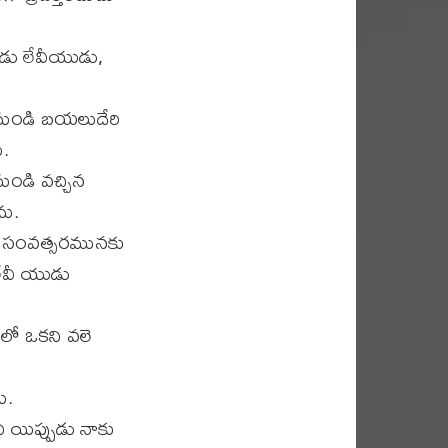
డు లేవీయుడు,
నుండి బయలుదేరి
.
ుండి వచ్చిన
ను.
ను సంవత్సరమునకు
లేవీ యుడు
లో ఒకని వలె
ు.
యిప్పుడు నాకు