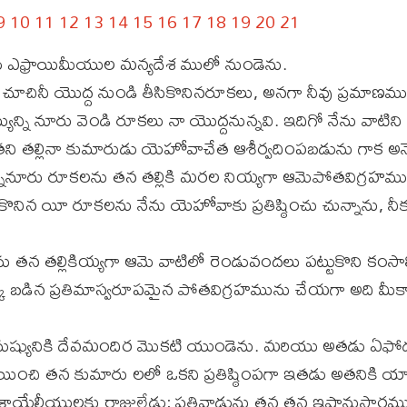
9
10
11
12
13
14
15
16
17
18
19
20
21
ు ఎఫ్రాయిమీయుల మన్యదేశ ములో నుండెను.
 చూచినీ యొద్ద నుండి తీసికొనినరూకలు, అనగా నీవు ప్రమాణముచే
న్ని నూరు వెండి రూకలు నా యొద్దనున్నవి. ఇదిగో నేను వాటిని 
తని తల్లినా కుమారుడు యెహోవాచేత ఆశీర్వదింపబడును గాక అన
్నినూరు రూకలను తన తల్లికి మరల నియ్యగా ఆమెపోతవిగ్రహమ
కొనిన యీ రూకలను నేను యెహోవాకు ప్రతిష్ఠించు చున్నాను, న
తన తల్లికియ్యగా ఆమె వాటిలో రెండువందలు పట్టుకొని కంసాలి
్క బడిన ప్రతిమాస్వరూపమైన పోతవిగ్రహమును చేయగా అది మీ
ుష్యునికి దేవమందిర మొకటి యుండెను. మరియు అతడు ఏఫో
ించి తన కుమారు లలో ఒకని ప్రతిష్ఠింపగా ఇతడు అతనికి 
రాయేలీయులకు రాజులేడు; ప్రతివాడును తన తన ఇష్టానుసారముగా