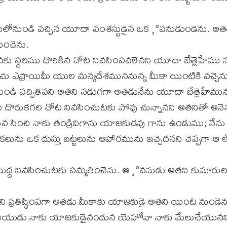
ులోనుండి వచ్చిన యూదా వంశస్థుడైన ఒక ¸°వనుడుండెను. అత
ించెను.
కు స్థలము దొరికిన చోట నివసింపవలెనని యూదా బేత్లెహేము 
 ఎఫ్రాయిమీ యుల మన్యదేశముననున్న మీకా యింటికి వచ్చెను
ుండి వచ్చితివని అతని నడుగగా అతడునేను యూదా బేత్లెహేమున
ు దొరుకగల చోట నివసించుటకు పోవు చున్నానని అతనితో అనె
నివ సించి నాకు తండ్రివిగాను యాజకుడవు గాను ఉండుము; నే
ూకలును ఒక దుస్తు బట్టలును ఆహారమును ఇచ్చెదనని చెప్పగా ఆ 
ద్ద నివసించుటకు సమ్మతించెను. ఆ ¸°వనుడు అతని కుమారుల
ని ప్రతిష్ఠింపగా అతడు మీకాకు యాజకుడై అతని యింట నుండెన
ీయుడు నాకు యాజకుడైనందున యెహోవా నాకు మేలుచేయునని 