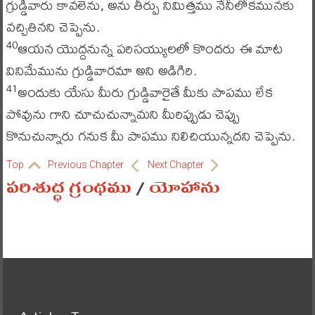
గ్రుడ్డివారు కావలెను, అను తీర్పు నిమిత్తము నేనీలోకమునకు
వచ్చితినని చెప్పెను.
ఆయన యొద్దనున్న పరిసయ్యులలో కొందరు ఈ మాట
40
వినిమేమును గ్రుడ్డివారమా అని అడిగిరి.
అందుకు యేసు మీరు గ్రుడ్డివారైతే మీకు పాపము లేక
41
పోవును గాని చూచుచున్నామని మీరిప్పుడు చెప్పు
కొనుచున్నారు గనుక మీ పాపము నిలిచియున్నదని చెప్పెను.
Top
Previous Chapter
Next Chapter
పరిశుద్ధ గ్రంథము
/
యోహాను