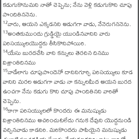
కడుగుకొనుమని నాతో చెప్పెను; నేను వెళ్లి కడుగుకొని చూపు
పొందితిననెను.
వారు, ఆయన ఎక్కడనని అడుగగా వాడు, నేనెరుగననెను.
12
అంతకుముందు గ్రుడ్డియై యుండినవానిని వారు
13
పరిసయ్యులయొద్దకు తీసికొనిపోయిరి.
యేసు బురదచేసి వాని కన్నులు తెరచిన దినము
14
విశ్రాంతిదినము
వాడేలాగు చూపుపొందెనో దానినిగూర్చి పరిసయ్యులు కూడ
15
వానిని మరల అడుగగా వాడు నా కన్నులమీద ఆయన బురద
ఉంచగా నేను కడుగు కొని చూపు పొందితినని వారితో
చెప్పెను.
కాగా పరిసయ్యులలో కొందరు ఈ మనుష్యుడు
16
విశ్రాంతిదినము ఆచరించుటలేదు గనుక దేవుని యొద్దనుండి
వచ్చినవాడు కాడనిరి. మరికొందరు పాపియైన మనుష్యుడు