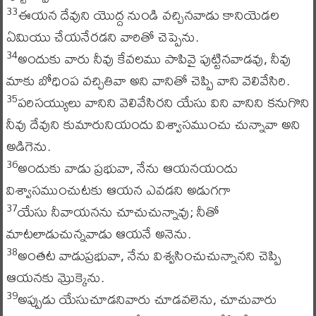
ఈయన దేవుని యొద్ద నుండి వచ్చినవాడు కానియెడల
33
ఏమియు చేయనేరడని వారితో చెప్పెను.
అందుకు వారు నీవు కేవలము పాపివై పుట్టినవాడవు, నీవు
34
మాకు బోధింప వచ్చితివా అని వానితో చెప్పి వాని వెలివేసిరి.
పరిసయ్యులు వానిని వెలివేసిరని యేసు విని వానిని కనుగొని
35
నీవు దేవుని కుమారునియందు విశ్వాసముంచు చున్నావా అని
అడిగెను.
అందుకు వాడు ప్రభువా, నేను ఆయనయందు
36
విశ్వాసముంచుటకు ఆయన ఎవడని అడుగగా
యేసు నీవాయనను చూచుచున్నావు; నీతో
37
మాటలాడుచున్నవాడు ఆయనే అనెను.
అంతట వాడుప్రభువా, నేను విశ్వసించుచున్నానని చెప్పి
38
ఆయనకు మ్రొక్కెను.
అప్పుడు యేసుచూడనివారు చూడవలెను, చూచువారు
39