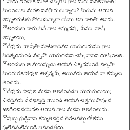
వాడు ఇందాక మీతో చెప్పితిని గాని మీరు వినకపోతిరి;
మీరెందుకు మరల వినగోరుచున్నారు? మీరును ఆయన
శిష్యులగుటకు కోరుచున్నారా యేమి అని వారితో అనెను.
అందుకు వారు నీవే వాని శిష్యుడవు, మేము మోషే
28
శిష్యులము;
దేవుడు మోషేతో మాటలాడెనని యెరుగుదుము గాని
29
వీడెక్కడనుండి వచ్చెనో యెరుగమని చెప్పి వానిని దూషించిరి.
అందుకు ఆ మనుష్యుడు ఆయన ఎక్కడనుండి వచ్చెనో
30
మీరెరుగకపోవుట ఆశ్చర్యమే; అయినను ఆయన నా కన్నులు
తెరచెను.
దేవుడు పాపుల మనవి ఆలకింపడని యెరుగుదుము;
31
ఎవడైనను దేవభక్తుడై యుండి ఆయన చిత్తముచొప్పున
జరిగించినయెడల ఆయన వాని మనవి ఆలకించును.
పుట్టు గ్రుడ్డివాని కన్నులెవరైన తెరచినట్టు లోకము
32
పుట్టినప్పటినుండి వినబడలేదు.