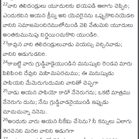
వాని తలిదండ్రులు యూదులకు భయపడి ఆలాగు చెప్పిరి;
22
ఎందుకనిన ఆయన క్రీస్తు అని యెవరైనను ఒప్పుకొనినయెడల
వానిని సమాజమందిరములోనుండి వెలి వేతుమని యూదులు
అంతకుమునుపు నిర్ణయించుకొని యుండిరి.
కావున వాని తలిదండ్రులువాడు వయస్సు వచ్చినవాడు;
23
వానిని అడుగుడనిరి.
కాబట్టి వారు గ్రుడ్డివాడైయుండిన మనుష్యుని రెండవ మారు
24
పిలిపించి దేవుని మహిమపరచుము; ఈ మనుష్యుడు
పాపియని మేమెరుగుదుమని వానితో చెప్పగా
వాడు ఆయన పాపియో కాడో నేనెరుగను; ఒకటి మాత్రము
25
నేనెరుగు దును; నేను గ్రుడ్డివాడనైయుండి ఇప్పుడు
చూచుచున్నా ననెను.
అందుకు వారు ఆయన నీకేమి చేసెను? నీ కన్నులు ఏలాగు
26
తెరచెనని మరల వానిని అడుగగా
27