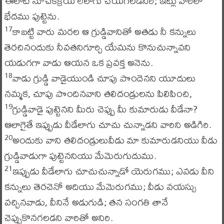
ఈలాటి సూచకక్రియ లేలాగు చేయగలడనిరి; ఇట్లు వారిలో
భేదము పుట్టెను.
కాబట్టి వారు మరల ఆ గ్రుడ్డివానితో అతడు నీ కన్నులు
17
తెరచినందుకు నీవతనిగూర్చి యేమను కొనుచున్నావని
యడుగగా వాడు ఆయన ఒక ప్రవక్త అనెను.
వాడు గ్రుడ్డి వాడైయుండి చూపు పొందెనని యూదులు
18
నమ్మక, చూపు పొందినవాని తలిదండ్రులను పిలిపించి,
గ్రుడ్డివాడై పుట్టెనని మీరు చెప్పు మీ కుమారుడు వీడేనా?
19
ఆలాగైతే ఇప్పుడు వీడేలాగు చూచు చున్నాడని వారిని అడిగిరి.
అందుకు వాని తలిదండ్రులువీడు మా కుమారుడనియు వీడు
20
గ్రుడ్డివాడుగా పుట్టెననియు మేమెరుగుదుము.
ఇప్పుడు వీడేలాగు చూచుచున్నాడో యెరుగము; ఎవడు వీని
21
కన్నులు తెరచెనో అదియు మేమెరుగము; వీడు వయస్సు
వచ్చినవాడు, వీనినే అడుగుడి; తన సంగతి తానే
చెప్పుకొనగలడని వారితో అనిరి.