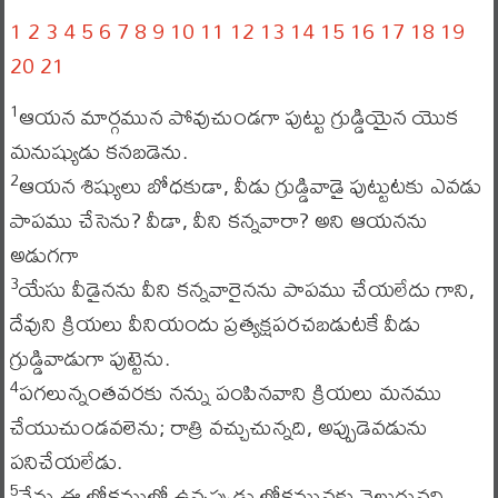
1
2
3
4
5
6
7
8
9
10
11
12
13
14
15
16
17
18
19
20
21
ఆయన మార్గమున పోవుచుండగా పుట్టు గ్రుడ్డియైన యొక
1
మనుష్యుడు కనబడెను.
ఆయన శిష్యులు బోధకుడా, వీడు గ్రుడ్డివాడై పుట్టుటకు ఎవడు
2
పాపము చేసెను? వీడా, వీని కన్నవారా? అని ఆయనను
అడుగగా
యేసు వీడైనను వీని కన్నవారైనను పాపము చేయలేదు గాని,
3
దేవుని క్రియలు వీనియందు ప్రత్యక్షపరచబడుటకే వీడు
గ్రుడ్డివాడుగా పుట్టెను.
పగలున్నంతవరకు నన్ను పంపినవాని క్రియలు మనము
4
చేయుచుండవలెను; రాత్రి వచ్చుచున్నది, అప్పుడెవడును
పనిచేయలేడు.
నేను ఈ లోకములో ఉన్నప్పుడు లోకమునకు వెలుగునని
5