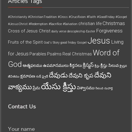
Articles Tags
#Christianity
#ChristianTradition
#Cross
#Crucifixion
#Faith
#GoodFriday
#Gospel
Christmas
christian life
#JesusChrist
#Redemption
#Sacrifice
#Salvation
Forgiveness
Cross of Jesus Christ
daily verse
descipleship
Easter
Jesus
Living
Fruits of the Spirit
God's Story
good friday
Gospel
Word of
for Jesus
Parables
Psalms
Real Christmas
God
క్రిస్మస్
ఆత్మఫలము
ఉపమానములు
కీర్తనలు
క్రీస్తు సిలువ
క్రీస్తు
క్రైస్తవ
దేవుని
దేవుడు
దేవుని కృప
క్షమాపణ
జీవితము
గుడ్ ఫ్రైడే
యేసు క్రీస్తు
వాక్యము
ప్రేమ
విశ్వాసము
సిలువ
సువార్త
Contact Us
Your name