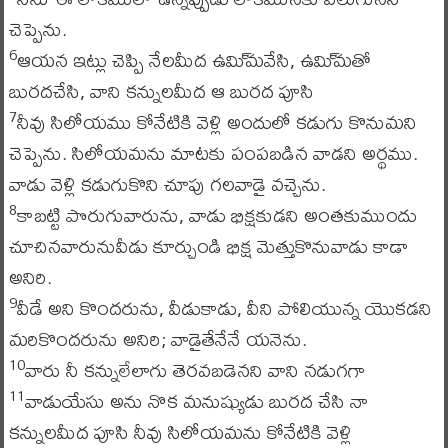
చెప్పెను.
ఆయన ఇట్లు చెప్పి నేలమీద ఉమి్మవేసి, ఉమి్మతో
6
బురదచేసి, వాని కన్నులమీద ఆ బురద పూసి
నీవు సిలోయము కోనేటికి వెళ్లి అందులో కడుగు కొనుమని
7
చెప్పెను. సిలోయమను మాటకు పంపబడిన వాడని అర్థము.
వాడు వెళ్లి కడుగుకొని చూపు గలవాడై వచ్చెను.
కాబట్టి పొరుగువారును, వాడు భిక్షకుడని అంతకుముందు
8
చూచినవారునువీడు కూర్చుండి భిక్ష మెత్తుకొనువాడు కాడా
అనిరి.
వీడే అని కొందరును, వీడుకాడు, వీని పోలియున్న యొకడని
9
మరికొందరును అనిరి; వాడైతేనేనే యనెను.
వారు నీ కన్నులేలాగు తెరవబడెనని వాని నడుగగా
10
వాడుయేసు అను నొక మనుష్యుడు బురద చేసి నా
11
కన్నులమీద పూసి నీవు సిలోయమను కోనేటికి వెళ్లి