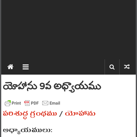
యోహాను 9వ అధ్యాయము
పరిశుద్ధ గ్రంథము
/
యోహాను
అధ్యాయములు: