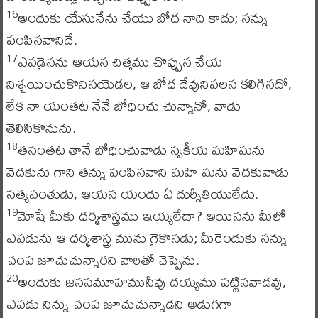
అందుకు యేసునేను చేయు బోధ నాది కాదు; నన్ను
16
పంపినవానిదే.
ఎవడైనను ఆయన చిత్తము చొప్పున చేయ
17
నిశ్చయించుకొనినయెడల, ఆ బోధ దేవునివలన కలిగినదో,
లేక నా యంతట నేనే బోధించు చున్నానో, వాడు
తెలిసికొనును.
తనంతట తానే బోధించువాడు స్వకీయ మహిమను
18
వెదకును గాని తన్ను పంపినవాని మహి మను వెదకువాడు
సత్యవంతుడు, ఆయన యందు ఏ దుర్నీతియులేదు.
మోషే మీకు ధర్మశాస్త్రము ఇయ్యలేదా? అయినను మీలో
19
ఎవడును ఆ ధర్మశాస్త్ర మును గైకొనడు; మీరెందుకు నన్ను
చంప జూచుచున్నారని వారితో చెప్పెను.
అందుకు జనసమూహమునీవు దయ్యము పట్టినవాడవు,
20
ఎవడు నిన్ను చంప జూచుచున్నాడని అడుగగా