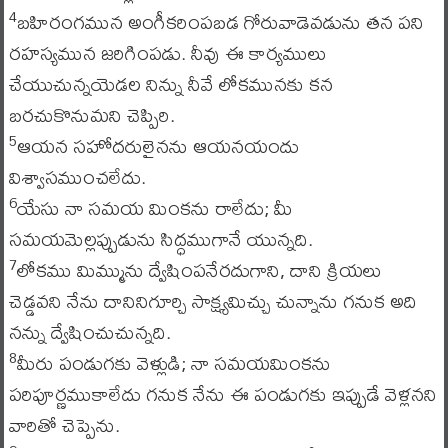
బహిరంగమున అంగీకరింపబడ గోరువాడెవడును తన పని
4
రహస్యమున జరిగింపడు. నీవు ఈ కార్యములు
చేయుచున్నయెడల నిన్ను నీవే లోకమునకు కన
బరచుకొనుమని చెప్పిరి.
ఆయన సహోదరులైనను ఆయనయందు
5
విశ్వాసముంచలేదు.
యేసు నా సమయ మింకను రాలేదు; మీ
6
సమయమెల్లప్పుడును సిద్ధముగానే యున్నది.
లోకము మిమ్మును ద్వేషింపనేరదుగాని, దాని క్రియలు
7
చెడ్డవని నేను దానినిగూర్చి సాక్ష్యమిచ్చు చున్నాను గనుక అది
నన్ను ద్వేషించుచున్నది.
మీరు పండుగకు వెళ్లుడి; నా సమయమింకను
8
పరిపూర్ణముకాలేదు గనుక నేను ఈ పండుగకు ఇప్పుడే వెళ్లనని
వారితో చెప్పెను.