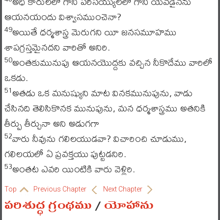
అధి కారులలో గాని పరిసయ్యులలో గాని యెవడైనను
ఆయనయందు విశ్వాసముంచెనా?
అయితే ధర్మశాస్త్ర మెరుగని యీ జనసమూహము
49
శాపగ్రస్తమైనదని వారితో అనిరి.
అంతకుమునుపు ఆయనయొద్దకు వచ్చిన నీకొదేము వారిలో
50
ఒకడు.
అతడు ఒక మనుష్యుని మాట వినకమునుపును, వాడు
51
చేసినది తెలిసికొనక మునుపును, మన ధర్మశాస్త్రము అతనికి
తీర్పు తీర్చునా అని అడుగగా
వారు నీవును గలిలయుడవా? విచారించి చూడుము,
52
గలిలయలో ఏ ప్రవక్తయు పుట్టడనిరి.
అంతట ఎవరి యింటికి వారు వెళ్లిరి.
53
Top
Previous Chapter
Next Chapter
పరిశుద్ధ గ్రంథము
/
యోహాను