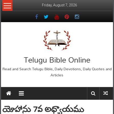
Skip
Friday, August 7, 2026
to
content
Telugu Bible Online
Read and Search Telugu Bible, Daily Devotions, Daily Quotes and
Articles
యోహాను 7వ అధ్యాయము