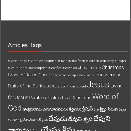
Articles Tags
#Christianity
#ChristianTradition
#Cross
#Crucifixion
#Faith
#GoodFriday
#Gospel
Christmas
christian life
#JesusChrist
#Redemption
#Sacrifice
#Salvation
Forgiveness
Cross of Jesus Christ
daily verse
descipleship
Easter
Jesus
Living
Fruits of the Spirit
God's Story
good friday
Gospel
Word of
for Jesus
Parables
Psalms
Real Christmas
God
క్రిస్మస్
ఆత్మఫలము
ఉపమానములు
కీర్తనలు
క్రీస్తు సిలువ
క్రీస్తు
క్రైస్తవ
దేవుని
దేవుడు
దేవుని కృప
క్షమాపణ
జీవితము
గుడ్ ఫ్రైడే
యేసు క్రీస్తు
వాక్యము