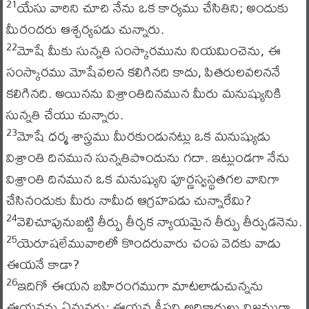
యేసు వారిని చూచి నేను ఒక కార్యము చేసితిని; అందుకు
21
మీరందరు ఆశ్చర్యపడు చున్నారు.
మోషే మీకు సున్నతి సంస్కారమును నియమించెను, ఈ
22
సంస్కారము మోషేవలన కలిగినది కాదు, పితరులవలననే
కలిగినది. అయినను విశ్రాంతిదినమున మీరు మనుష్యునికి
సున్నతి చేయు చున్నారు.
మోషే ధర్మ శాస్త్రము మీరకుండునట్లు ఒక మనుష్యుడు
23
విశ్రాంతి దినమున సున్నతిపొందును గదా. ఇట్లుండగా నేను
విశ్రాంతి దినమున ఒక మనుష్యుని పూర్ణస్వస్థతగల వానిగా
చేసినందుకు మీరు నామీద ఆగ్రహపడు చున్నారేమి?
వెలిచూపునుబట్టి తీర్పు తీర్చక న్యాయమైన తీర్పు తీర్చుడనెను.
24
యెరూషలేమువారిలో కొందరువారు చంప వెదకు వాడు
25
ఈయనే కాడా?
ఇదిగో ఈయన బహిరంగముగా మాటలాడుచున్నను
26
ఈయనను ఏమనరు; ఈయన క్రీస్తని అధికారులు నిజముగా