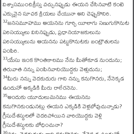
విశ్వాసముంచిక్రీస్తు వచ్చునప్పుడు ఈయన చేసినవాటి కంటె
ఎక్కువైన సూచక క్రియలు చేయునా అని చెప్పుకొనిరి.
జనసమూహము ఆయనను గూర్చి యీలాగు సణుగుకొనుట
32
పరిసయ్యులు వినినప్పుడు, ప్రధానయాజకులును
పరిసయ్యులును ఆయనను పట్టుకొనుటకు బంట్రౌతులను
పంపిరి.
యేసు ఇంక కొంతకాలము నేను మీతోకూడ నుందును;
33
తరువాత నన్ను పంపినవానియొద్దకు వెళ్లుదును;
మీరు నన్ను వెదకుదురు గాని నన్ను కనుగొనరు, నేనెక్కడ
34
ఉందునో అక్కడికి మీరు రాలేరనెను.
అందుకు యూదులుమనము ఈయనను
35
కనుగొనకుండునట్లు ఈయన ఎక్కడికి వెళ్లబోవుచున్నాడు?
గ్రీసుదేశస్థులలో చెదరిపోయిన వారియొద్దకు వెళ్లి
గ్రీసుదేశస్థులకు బోధించునా?
నన్ను వెదకుదురు గాని కనుగొనరు, నేనెక్కడ ఉందునో
36