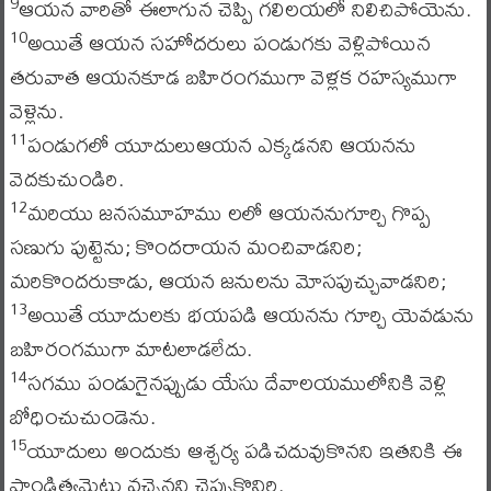
ఆయన వారితో ఈలాగున చెప్పి గలిలయలో నిలిచిపోయెను.
9
అయితే ఆయన సహోదరులు పండుగకు వెళ్లిపోయిన
10
తరువాత ఆయనకూడ బహిరంగముగా వెళ్లక రహస్యముగా
వెళ్లెను.
పండుగలో యూదులుఆయన ఎక్కడనని ఆయనను
11
వెదకుచుండిరి.
మరియు జనసమూహము లలో ఆయననుగూర్చి గొప్ప
12
సణుగు పుట్టెను; కొందరాయన మంచివాడనిరి;
మరికొందరుకాడు, ఆయన జనులను మోసపుచ్చువాడనిరి;
అయితే యూదులకు భయపడి ఆయనను గూర్చి యెవడును
13
బహిరంగముగా మాటలాడలేదు.
సగము పండుగైనప్పుడు యేసు దేవాలయములోనికి వెళ్లి
14
బోధించుచుండెను.
యూదులు అందుకు ఆశ్చర్య పడిచదువుకొనని ఇతనికి ఈ
15
పాండిత్యమెట్లు వచ్చెనని చెప్పుకొనిరి.