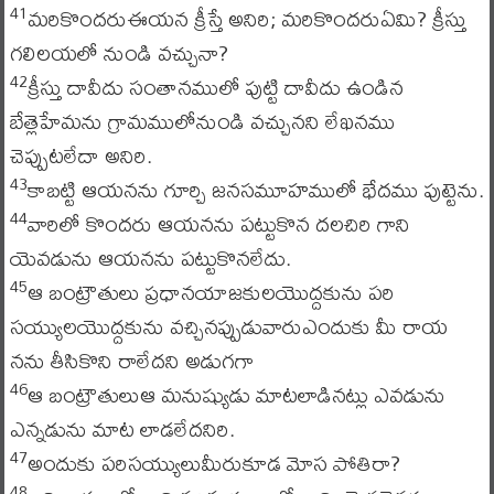
మరికొందరుఈయన క్రీస్తే అనిరి; మరికొందరుఏమి? క్రీస్తు
41
గలిలయలో నుండి వచ్చునా?
క్రీస్తు దావీదు సంతానములో పుట్టి దావీదు ఉండిన
42
బేత్లెహేమను గ్రామములోనుండి వచ్చునని లేఖనము
చెప్పుటలేదా అనిరి.
కాబట్టి ఆయనను గూర్చి జనసమూహములో భేదము పుట్టెను.
43
వారిలో కొందరు ఆయనను పట్టుకొన దలచిరి గాని
44
యెవడును ఆయనను పట్టుకొనలేదు.
ఆ బంట్రౌతులు ప్రధానయాజకులయొద్దకును పరి
45
సయ్యులయొద్దకును వచ్చినప్పుడువారుఎందుకు మీ రాయ
నను తీసికొని రాలేదని అడుగగా
ఆ బంట్రౌతులుఆ మనుష్యుడు మాటలాడినట్లు ఎవడును
46
ఎన్నడును మాట లాడలేదనిరి.
అందుకు పరిసయ్యులుమీరుకూడ మోస పోతిరా?
47
48