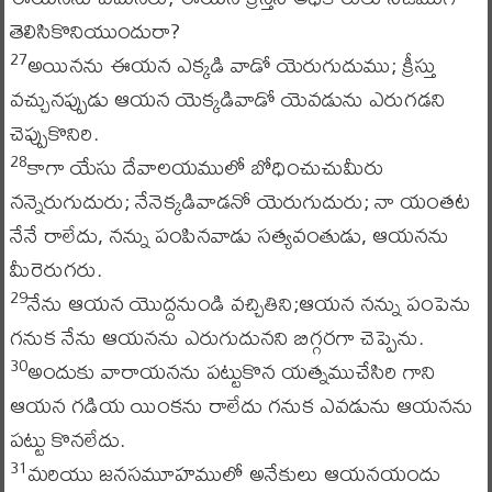
తెలిసికొనియుందురా?
అయినను ఈయన ఎక్కడి వాడో యెరుగుదుము; క్రీస్తు
27
వచ్చునప్పుడు ఆయన యెక్కడివాడో యెవడును ఎరుగడని
చెప్పుకొనిరి.
కాగా యేసు దేవాలయములో బోధించుచుమీరు
28
నన్నెరుగుదురు; నేనెక్కడివాడనో యెరుగుదురు; నా యంతట
నేనే రాలేదు, నన్ను పంపినవాడు సత్యవంతుడు, ఆయనను
మీరెరుగరు.
నేను ఆయన యొద్దనుండి వచ్చితిని;ఆయన నన్ను పంపెను
29
గనుక నేను ఆయనను ఎరుగుదునని బిగ్గరగా చెప్పెను.
అందుకు వారాయనను పట్టుకొన యత్నముచేసిరి గాని
30
ఆయన గడియ యింకను రాలేదు గనుక ఎవడును ఆయనను
పట్టు కొనలేదు.
మరియు జనసమూహములో అనేకులు ఆయనయందు
31