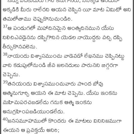
అక్కడికి మీరు రాలేరని ఆయన చెప్పిన యీ మాట ఏమిటో అని
తమలోతాము చెప్పుకొనుచుండిరి.
ఆ పండుగలో మహాదినమైన అంత్యదినమున యేసు
37
నిలిచిఎవడైనను దప్పిగొనిన యెడల నాయొద్దకు వచ్చి దప్పి
తీర్చుకొనవలెను.
నాయందు విశ్వాసముంచు వాడెవడో లేఖనము చెప్పినట్టు
38
వాని కడుపులోనుండి జీవ జలనదులు పారునని బిగ్గరగా
చెప్పెను.
తనయందు విశ్వాసముంచువారు పొంద బోవు
39
ఆత్మనుగూర్చి ఆయన ఈ మాట చెప్పెను. యేసు ఇంకను
మహిమపరచబడలేదు గనుక ఆత్మ ఇంకను
అనుగ్రహింపబడియుండలేదు.
జనసమూహములో కొందరు ఈ మాటలు వినినిజముగా
40
ఈయన ఆ ప్రవక్తయే అనిరి;