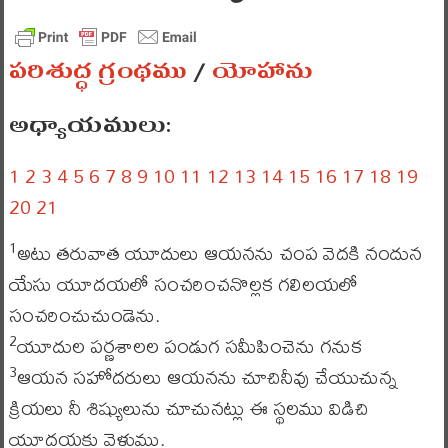
పరిశుద్ధ గ్రంథము
/
యోహాను
అధ్యాయములు:
1
2
3
4
5
6
7
8
9
10
11
12
13
14
15
16
17
18
19
20
21
అటు తరువాత యూదులు ఆయనను చంప వెదకి నందున
1
యేసు యూదయలో సంచరించనొల్లక గలిలయలో
సంచరించుచుండెను.
యూదుల పర్ణశాలల పండుగ సమీపించెను గనుక
2
ఆయన సహోదరులు ఆయనను చూచినీవు చేయుచున్న
3
క్రియలు నీ శిష్యులును చూచునట్లు ఈ స్థలము విడిచి
యూదయకు వెళ్లుము.