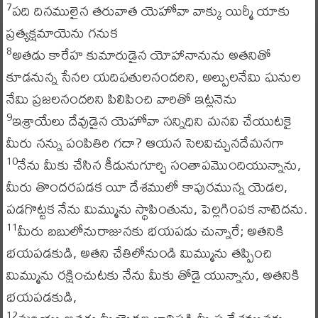
పది దినములైన తరువాత యెహోవా వాక్కు యిర్మీ యాకు
7
ప్రత్యక్షమాయెను గనుక
అతడు కారేహ కుమారుడైన యోహానానును అతనితో
8
కూడనున్న సేనల యదిఫతులనందరిని, అల్పులనేమి ఘనుల
నేమి ప్రజలనందరిని పిలిపించి వారితో ఇట్లనెను
ఇశ్రాయేలు దేవుడైన యెహోవా సన్నిధిని మనవి చేయుటకై
9
మీరు నన్ను పంపితిరి గదా? ఆయన సెలవిచ్చునదేమనగా
నేను మీకు చేసిన కీడునుగూర్చి సంతాపమొందియున్నాను,
10
మీరు తొందరపడక యీ దేశములో కాపురమున్న యెడల,
పడగొట్టక నేను మిమ్మును స్థాపింతును, పెల్లగింపక నాటెదను.
మీరు బబులోనురాజునకు భయపడు చున్నారే; అతనికి
11
భయపడకుడి, అతని చేతిలోనుండి మిమ్మును తప్పించి
మిమ్మును రక్షించుటకు నేను మీకు తోడై యున్నాను, అతనికి
భయపడకుడి,
12