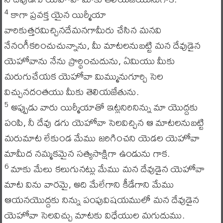
కాగా ప్రవక్త యైన యిర్మీయా
4
వారికుత్తరమిచ్చినదేమనగామీరు చేసిన మనవి
నేనంగీకరించుచున్నాను, మీ మాటలనుబట్టి మన దేవుడైన
యెహోవాను నేను ప్రార్థించుదును, ఏమియు మీకు
మరుగుచేయక యెహోవా మిమ్మునుగూర్చి సెల
విచ్చునదంతయు మీకు తెలియజేతును.
అప్పుడు వారు యిర్మీయాతో ఇట్లనిరినిన్ను మా యొద్దకు
5
పంపి, నీ దేవు డగు యెహోవా సెలవిచ్చిన ఆ మాటలనుబట్టి
మరుమాట లేకుండ మేము జరిగించని యెడల యెహోవా
మామీద నమ్మకమైన సత్యసాక్షిగా ఉండును గాక.
మాకు మేలు కలుగునట్లు మేము మన దేవుడైన యెహోవా
6
మాట విను వారమై, అది మేలేగాని కీడేగాని మేము
ఆయనయొద్దకు నిన్ను పంపువిషయములో మన దేవుడైన
యెహోవా సెలవిచ్చు మాటకు విధేయుల మగుదుము.