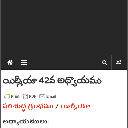
యిర్మీయా 42వ అధ్యాయము
పరిశుద్ధ గ్రంథము
/
యిర్మీయా
అధ్యాయములు: