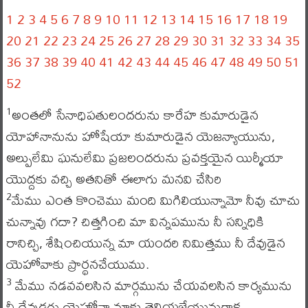
1
2
3
4
5
6
7
8
9
10
11
12
13
14
15
16
17
18
19
20
21
22
23
24
25
26
27
28
29
30
31
32
33
34
35
36
37
38
39
40
41
42
43
44
45
46
47
48
49
50
51
52
అంతలో సేనాధిపతులందరును కారేహ కుమారుడైన
1
యోహానానును హోషేయా కుమారుడైన యెజన్యాయును,
అల్పులేమి ఘనులేమి ప్రజలందరును ప్రవక్తయైన యిర్మీయా
యొద్దకు వచ్చి అతనితో ఈలాగు మనవి చేసిరి
మేము ఎంత కొంచెము మంది మిగిలియున్నామో నీవు చూచు
2
చున్నావు గదా? చిత్తగించి మా విన్నపమును నీ సన్నిధికి
రానిచ్చి, శేషించియున్న మా యందరి నిమిత్తము నీ దేవుడైన
యెహోవాకు ప్రార్థనచేయుము.
మేము నడవవలసిన మార్గమును చేయవలసిన కార్యమును
3
నీ దేవుడగు యెహోవా మాకు తెలియజేయునుగాక.