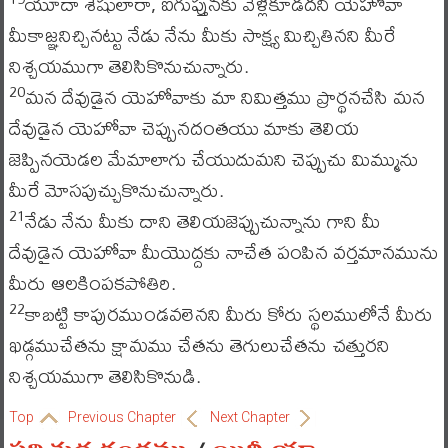
యూదా శేషులారా, ఐగుప్తునకు వెళ్లకూడదని యెహోవా
మీకాజ్ఞనిచ్చినట్టు నేడు నేను మీకు సాక్ష్య మిచ్చితినని మీరే
నిశ్చయముగా తెలిసికొనుచున్నారు.
మన దేవుడైన యెహోవాకు మా నిమిత్తము ప్రార్థనచేసి మన
20
దేవుడైన యెహోవా చెప్పునదంతయు మాకు తెలియ
జెప్పినయెడల మేమాలాగు చేయుదుమని చెప్పుచు మిమ్మును
మీరే మోసపుచ్చుకొనుచున్నారు.
నేడు నేను మీకు దాని తెలియజెప్పుచున్నాను గాని మీ
21
దేవుడైన యెహోవా మీయొద్దకు నాచేత పంపిన వర్తమానమును
మీరు ఆలకింపకపోతిరి.
కాబట్టి కాపురముండవలెనని మీరు కోరు స్థలములోనే మీరు
22
ఖడ్గముచేతను క్షామము చేతను తెగులుచేతను చత్తురని
నిశ్చయముగా తెలిసికొనుడి.
Top
Previous Chapter
Next Chapter