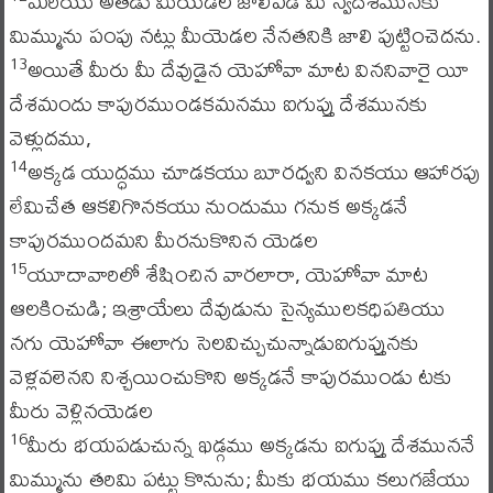
మరియు అతడు మీయెడల జాలిపడి మీ స్వదేశమునకు
మిమ్మును పంపు నట్లు మీయెడల నేనతనికి జాలి పుట్టించెదను.
అయితే మీరు మీ దేవుడైన యెహోవా మాట విననివారై యీ
13
దేశమందు కాపురముండకమనము ఐగుప్తు దేశమునకు
వెళ్లుదము,
అక్కడ యుద్ధము చూడకయు బూరధ్వని వినకయు ఆహారపు
14
లేమిచేత ఆకలిగొనకయు నుందుము గనుక అక్కడనే
కాపురముందమని మీరనుకొనిన యెడల
యూదావారిలో శేషించిన వారలారా, యెహోవా మాట
15
ఆలకించుడి; ఇశ్రాయేలు దేవుడును సైన్యములకధిపతియు
నగు యెహోవా ఈలాగు సెలవిచ్చుచున్నాడుఐగుప్తునకు
వెళ్లవలెనని నిశ్చయించుకొని అక్కడనే కాపురముండు టకు
మీరు వెళ్లినయెడల
మీరు భయపడుచున్న ఖడ్గము అక్కడను ఐగుప్తు దేశముననే
16
మిమ్మును తరిమి పట్టు కొనును; మీకు భయము కలుగజేయు