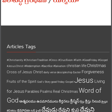
పరిశుద్ధ గ్రంథము
/
యిర్మీయా
Articles Tags
#Christianity
#ChristianTradition
#Cross
#Crucifixion
#Faith
#GoodFriday
#Gospel
Christmas
christian life
#JesusChrist
#Redemption
#Sacrifice
#Salvation
Forgiveness
Cross of Jesus Christ
daily verse
descipleship
Easter
Jesus
Living
Fruits of the Spirit
God's Story
good friday
Gospel
Word of
for Jesus
Parables
Psalms
Real Christmas
God
క్రిస్మస్
ఆత్మఫలము
ఉపమానములు
కీర్తనలు
క్రీస్తు సిలువ
క్రీస్తు
క్రైస్తవ
దేవుని
దేవుడు
దేవుని కృప
క్షమాపణ
జీవితము
గుడ్ ఫ్రైడే