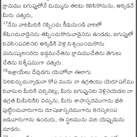
క్షామము ఐగుప్తులోనే మిమ్మును తరిమి కలిసికొనును, అక్కడనే
మీరు చత్తురు,
నేను వారిమీదికి రప్పించు కీడునుండి వారిలో
17
శేషించువాడైనను తప్పించుకొనువాడైనను ఉండడు, ఐగుప్తులో
నివసింపవలెనని అక్కడికి వెళ్ల నిశ్చయించుకొను
మనుష్యులందరు ఖడ్గముచేతను క్షామముచేతను తెగులు
చేతను నిశ్శేషముగా చత్తురు.
ఇశ్రాయేలు దేవుడగు యెహోవా ఈలాగు
18
సెలవిచ్చుచున్నాడునా కోప మును నా ఉగ్రతయు యెరూషలేము
నివాసుల మీదికి వచ్చినట్లు, మీరు ఐగుప్తునకు వెళ్లినయెడల నా
ఉగ్రత మీమీదికిని వచ్చును, మీరు శాపాస్పదముగాను భీతి
పుట్టించువారుగాను దూషణాస్పదముగాను తిరస్కరింప
బడువారుగాను ఉందురు, ఈ స్థలమును మరి యెప్పుడును
చూడరు.
19