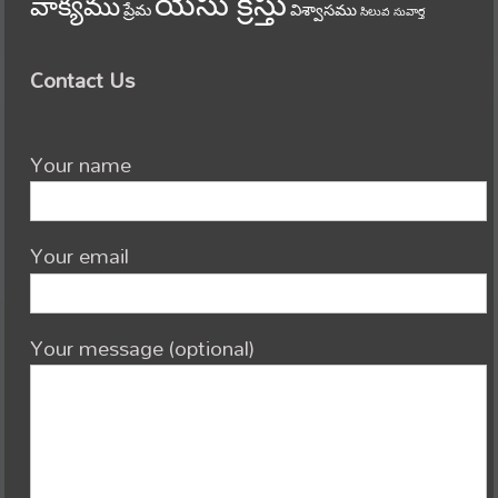
యేసు క్రీస్తు
వాక్యము
ప్రేమ
విశ్వాసము
సిలువ
సువార్త
Contact Us
Your name
Your email
Your message (optional)