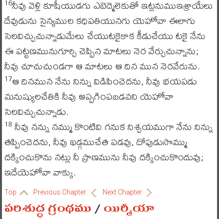
నీవు వెళ్లి కూషీయుడగు ఎబెద్మెలెకుతో ఇట్లనుముఇశ్రాయేలు
16
దేవుడును సైన్యముల కధిపతియునగు యెహోవా ఈలాగు
సెలవిచ్చుచున్నాడుమేలు చేయుటకైకాక కీడుచేయు టకై నేను
ఈ పట్టణమునుగూర్చి చెప్పిన మాటలు నెర వేర్చుచున్నాను;
నీవు చూచుచుండగా ఆ మాటలు ఆ దిన మున నెరవేరును.
ఆ దినమున నేను నిన్ను విడిపించెదను, నీవు భయపడు
17
మనుష్యులచేతికి నీవు అప్పగింపబడవని యెహోవా
సెలవిచ్చుచున్నాడు.
నీవు నన్ను నమ్ము కొంటివి గనుక నిశ్చయముగా నేను నిన్ను
18
తప్పించెదను, నీవు ఖడ్గముచేత పడవు, దోపుడుసొమ్ము
దక్కించుకొను నట్లు నీ ప్రాణమును నీవు దక్కించుకొందువు;
ఇదేయెహోవా వాక్కు.
Top
Previous Chapter
Next Chapter
పరిశుద్ధ గ్రంథము
/
యిర్మీయా