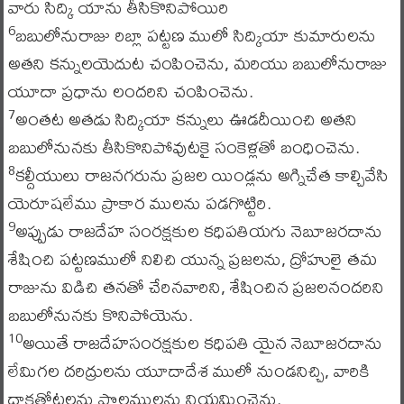
వారు సిద్కి యాను తీసికొనిపోయిరి
బబులోనురాజు రిబ్లా పట్టణ ములో సిద్కియా కుమారులను
6
అతని కన్నులయెదుట చంపించెను, మరియు బబులోనురాజు
యూదా ప్రధాను లందరిని చంపించెను.
అంతట అతడు సిద్కియా కన్నులు ఊడదీయించి అతని
7
బబులోనునకు తీసికొనిపోవుటకై సంకెళ్లతో బంధించెను.
కల్దీయులు రాజనగరును ప్రజల యిండ్లను అగ్నిచేత కాల్చివేసి
8
యెరూషలేము ప్రాకార ములను పడగొట్టిరి.
అప్పుడు రాజదేహ సంరక్షకుల కధిపతియగు నెబూజరదాను
9
శేషించి పట్టణములో నిలిచి యున్న ప్రజలను, ద్రోహులై తమ
రాజును విడిచి తనతో చేరినవారిని, శేషించిన ప్రజలనందరిని
బబులోనునకు కొనిపోయెను.
అయితే రాజదేహసంరక్షకుల కధిపతి యైన నెబూజరదాను
10
లేమిగల దరిద్రులను యూదాదేశ ములో నుండనిచ్చి, వారికి
ద్రాక్షతోటలను పొలములను నియమించెను.