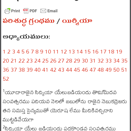
పరిశుద్ధ గ్రంథము
/
యిర్మీయా
అధ్యాయములు:
1
2
3
4
5
6
7
8
9
10
11
12
13
14
15
16
17
18
19
20
21
22
23
24
25
26
27
28
29
30
31
32
33
34
35
36
37
38
39
40
41
42
43
44
45
46
47
48
49
50
51
52
యూదారాజైన సిద్కియా యేలుబడియందు తొమి్మదవ
1
సంవత్సరము పదియవ నెలలో బబులోను రాజైన నెబుకద్రెజరు
తన సమస్త సైన్యముతో యెరూష లేము మీదికివచ్చిదాని
ముట్టడివేయగా
సిద్కియా యేలు బడియందు పదకొండవ సంవత్సరము
2