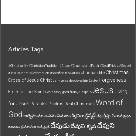
Articles Tags
#Christianity
#ChristianTradition
#Cross
#Crucifixion
#Faith
#GoodFriday
#Gospel
Christmas
christian life
#JesusChrist
#Redemption
#Sacrifice
#Salvation
Forgiveness
Cross of Jesus Christ
daily verse
descipleship
Easter
Jesus
Living
Fruits of the Spirit
God's Story
good friday
Gospel
Word of
for Jesus
Parables
Psalms
Real Christmas
God
క్రిస్మస్
ఆత్మఫలము
ఉపమానములు
కీర్తనలు
క్రీస్తు సిలువ
క్రీస్తు
క్రైస్తవ
దేవుని
దేవుడు
దేవుని కృప
క్షమాపణ
జీవితము
గుడ్ ఫ్రైడే