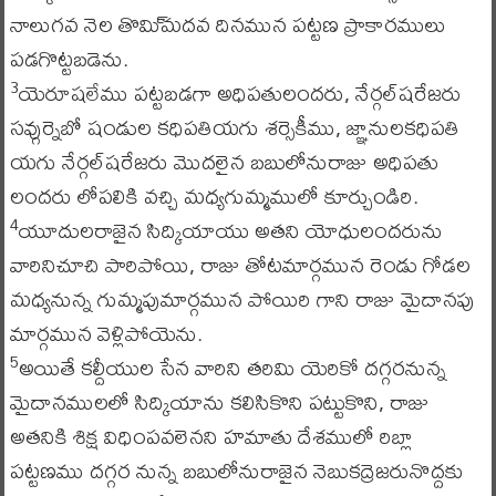
నాలుగవ నెల తొమి్మదవ దినమున పట్టణ ప్రాకారములు
పడగొట్టబడెను.
యెరూషలేము పట్టబడగా అధిపతులందరు, నేర్గల్‌షరేజరు
3
సవ్గుర్నెబో షండుల కధిపతియగు శర్సెకీము, జ్ఞానులకధిపతి
యగు నేర్గల్‌షరేజరు మొదలైన బబులోనురాజు అధిపతు
లందరు లోపలికి వచ్చి మధ్యగుమ్మములో కూర్చుండిరి.
యూదులరాజైన సిద్కియాయు అతని యోధులందరును
4
వారినిచూచి పారిపోయి, రాజు తోటమార్గమున రెండు గోడల
మధ్యనున్న గుమ్మపుమార్గమున పోయిరి గాని రాజు మైదానపు
మార్గమున వెళ్లిపోయెను.
అయితే కల్దీయుల సేన వారిని తరిమి యెరికో దగ్గరనున్న
5
మైదానములలో సిద్కియాను కలిసికొని పట్టుకొని, రాజు
అతనికి శిక్ష విధింపవలెనని హమాతు దేశములో రిబ్లా
పట్టణము దగ్గర నున్న బబులోనురాజైన నెబుకద్రెజరునొద్దకు