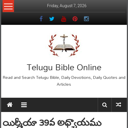
Skip
Friday, August 7, 2026
to
content
Telugu Bible Online
Read and Search Telugu Bible, Daily Devotions, Daily Quotes and
Articles
యిర్మీయా 39వ అధ్యాయము