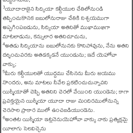
యూదారాజైన సిద్కియా కల్దీయుల చేతిలోనుండి
3
తప్పించుకొనక బబులోనురాజు చేతికి నిశ్చయముగా
అప్పగింపబడును, సిద్కియా అతనితో ముఖాముఖిగా
మాటలాడును, కన్నులార అతనిచూచును,
అతడు సిద్కియాను బబులోనునకు కొనిపోవును, నేను అతని
4
దర్శించువరకు అతడక్కడనే యుండును; ఇదే యెహోవా
వాక్కు;
మీరు కల్దీయులతో యుద్ధము చేసినను మీరు జయము
5
నొందరు, అను మాటలు నీవేల ప్రకటించుచున్నావని
యిర్మీయాతో చెప్పి అతనిని చెరలో వేయించి యుండెను; కాగా
ప్రవక్తయైన యిర్మీయా యూదా రాజు మందిరములోనున్న
చెరసాల ప్రాకార ములో ఉంచబడియుండెను.
అంతట యిర్మీయా ఇట్లనెనుయెహోవా వాక్కు నాకు ప్రత్యక్షమై
6
యీలాగు సెలవిచ్చెను