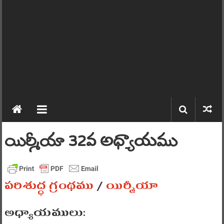
యిర్మీయా 32వ అధ్యాయము
పరిశుద్ధ గ్రంథము
/
యిర్మీయా
అధ్యాయములు: