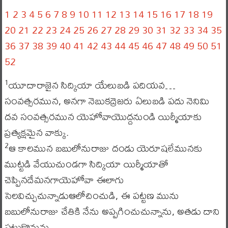
1
2
3
4
5
6
7
8
9
10
11
12
13
14
15
16
17
18
19
20
21
22
23
24
25
26
27
28
29
30
31
32
33
34
35
36
37
38
39
40
41
42
43
44
45
46
47
48
49
50
51
52
యూదారాజైన సిద్కియా యేలుబడి పదియవ…
1
సంవత్సరమున, అనగా నెబుకద్రెజరు ఏలుబడి పదు నెనిమి
దవ సంవత్సరమున యెహోవాయొద్దనుండి యిర్మీయాకు
ప్రత్యక్షమైన వాక్కు.
ఆ కాలమున బబులోనురాజు దండు యెరూషలేమునకు
2
ముట్టడి వేయుచుండగా సిద్కియా యిర్మీయాతో
చెప్పినదేమనగాయెహోవా ఈలాగు
సెలవిచ్చుచున్నాడుఆలోచించుడి, ఈ పట్టణ మును
బబులోనురాజు చేతికి నేను అప్పగించుచున్నాను, అతడు దాని
పట్టుకొనును,