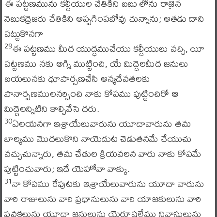
ఈ పట్టణమును కల్దీయుల చేతికిని బబు లోను రాజైన
నెబుకద్రెజరు చేతికిని అప్పగింపబోవు చున్నాను; అతడు దాని
పట్టుకొనగా
ఈ పట్టణము మీద యుద్ధముచేయు కల్దీయులు వచ్చి, యీ
29
పట్టణము నకు అగ్ని ముట్టించి, యే మిద్దెలమీద జనులు
బయలునకు ధూపార్పణచేసి అన్యదేవతలకు
పానార్పణములనర్పించి నాకు కోపము పుట్టించిరో ఆ
మిద్దెలన్నిటిని కాల్చివేసె దరు.
ఏలయనగా ఇశ్రాయేలువారును యూదావారును తమ
30
బాల్యము మొదలుకొని నాయెదుట చెడుతనమే చేయుచు
వచ్చుచున్నారు, తమ చేతుల క్రియవలన వారు నాకు కోపమే
పుట్టించువారు; ఇదే యెహోవా వాక్కు.
నా కోపము రేపుటకు ఇశ్రాయేలువారును యూదా వారును
31
వారి రాజులును వారి ప్రధానులును వారి యాజకులును వారి
ప్రవక్తలును యూదా జనులును యెరూషలేము నివాసులును