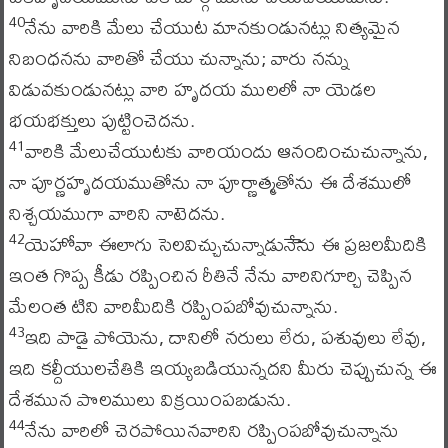
నేను వారికి మేలు చేయుట మానకుండునట్లు నిత్యమైన
40
నిబంధనను వారితో చేయు చున్నాను; వారు నన్ను
విడువకుండునట్లు వారి హృదయ ములలో నా యెడల
భయభక్తులు పుట్టించెదను.
వారికి మేలుచేయుటకు వారియందు ఆనందించుచున్నాను,
41
నా పూర్ణహృదయముతోను నా పూర్ణాత్మతోను ఈ దేశములో
నిశ్చయముగా వారిని నాటెదను.
యెహోవా ఈలాగు సెలవిచ్చుచున్నాడునేెెను ఈ ప్రజలమీదికి
42
ఇంత గొప్ప కీడు రప్పించిన రీతినే నేను వారినిగూర్చి చెప్పిన
మేలంత టిని వారిమీదికి రప్పింపబోవుచున్నాను.
ఇది పాడై పోయెను, దానిలో నరులు లేరు, పశువులు లేవు,
43
ఇది కల్దీయులచేతికి ఇయ్యబడియున్నదని మీరు చెప్పుచున్న ఈ
దేశమున పొలములు విక్రయింపబడును.
నేను వారిలో చెరపోయినవారిని రప్పింపబోవుచున్నాను
44