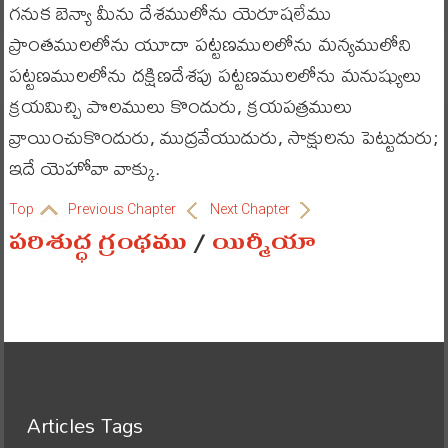
గనుక బెన్యా మీను దేశములోను యెరూషలేము
ప్రాంతములలోను యూదా పట్టణములలోను మన్యములోని
పట్టణములలోను దక్షిణదేశపు పట్టణములలోను మనుష్యులు
క్రయమిచ్చి పొలములు కొందురు, క్రయపత్రములు
వ్రాయించుకొందురు, ముద్రవేయుదురు, సాక్షులను పెట్టుదురు;
ఇదే యెహోవా వాక్కు.
Top
Previous Chapter
Next Chapter
పరిశుద్ధ గ్రంథము
/
యిర్మీయా
Articles Tags