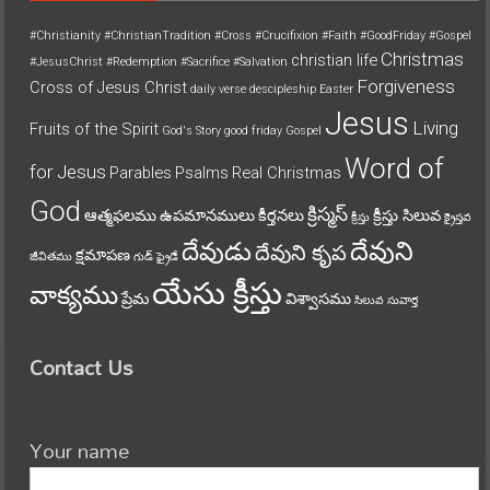
#Christianity
#ChristianTradition
#Cross
#Crucifixion
#Faith
#GoodFriday
#Gospel
Christmas
christian life
#JesusChrist
#Redemption
#Sacrifice
#Salvation
Forgiveness
Cross of Jesus Christ
daily verse
descipleship
Easter
Jesus
Living
Fruits of the Spirit
God's Story
good friday
Gospel
Word of
for Jesus
Parables
Psalms
Real Christmas
God
క్రిస్మస్
ఆత్మఫలము
ఉపమానములు
కీర్తనలు
క్రీస్తు సిలువ
క్రీస్తు
క్రైస్తవ
దేవుని
దేవుడు
దేవుని కృప
క్షమాపణ
జీవితము
గుడ్ ఫ్రైడే
యేసు క్రీస్తు
వాక్యము
ప్రేమ
విశ్వాసము
సిలువ
సువార్త
Contact Us
Your name