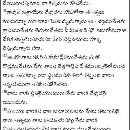
చేయుదురన్నమాట నా కెన్నడును తోచలేదు.
కావున ఇశ్రాయేలు దేవుడగు యెహోవా ఈ పట్టణ
36
మునుగూర్చి యీ మాట సెలవిచ్చుచున్నాడు అది ఖడ్గముచేతను
క్షామముచేతను తెగులుచేతను పీడింపబడినదై బబులోనురాజు
చేతికి అప్పగింపబడునని మీరీ పట్టణమును గూర్చి
చెప్పుచున్నారు గదా.
ఇదిగో నాకు కలిగిన కోపోద్రేకముచేతను మహా
37
రౌద్రముచేతను నేను వారిని వెళ్లగొట్టిన దేశములన్నిటిలోనుండి
వారిని సమకూర్చి యీ స్థలమునకు తిరిగి రప్పించి వారిని
నిర్భయముగా నివసింపజేసెదను.
వారు నాకు ప్రజలైయుందురు నేను వారికి దేవుడనై
38
యుందును.
మరియు వారికిని వారి కుమారులకును మేలు కలుగుటకై
39
వారు నిత్యము నాకు భయపడునట్లు నేను వారికి
ఏకహృదయమును ఏక మార్గ మును దయచేయుదును.