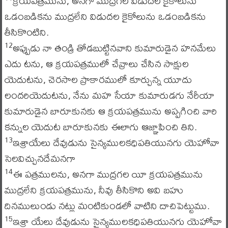
క్రయపత్రమును, అనగా ముద్రగల విడుదల కైకోలును
ఒడంబడికను ముద్రలేని విడుదల కైకోలును ఒడంబడికను
తీసికొంటిని.
అప్పుడు నా తండ్రి తోడబుట్టినవాని కుమారుడైన హనమేలు
12
ఎదు టను, ఆ క్రయపత్రములో చేవ్రాలు చేసిన సాక్షుల
యెదుటను, చెరసాల ప్రాకారములో కూర్చున్న యూదు
లందరియెదుటను, నేను మహ సేయా కుమారుడగు నేరీయా
కుమారుడైన బారూకునకు ఆ క్రయపత్రమును అప్పగించి వారి
కన్నుల యెదుట బారూకునకు ఈలాగు ఆజ్ఞాపించి తిని.
ఇశ్రాయేలు దేవుడును సైన్యములకధిపతియునగు యెహోవా
13
సెలవిచ్చునదేమనగా
ఈ పత్రములను, అనగా ముద్రగల యీ క్రయపత్రమును
14
ముద్రలేని క్రయపత్రమును, నీవు తీసికొని అవి బహు
దినములుండు నట్లు మంటికుండలో వాటిని దాచిపెట్టుము.
ఇశ్రా యేలు దేవుడును సైన్యములకధిపతియునగు యెహోవా
15