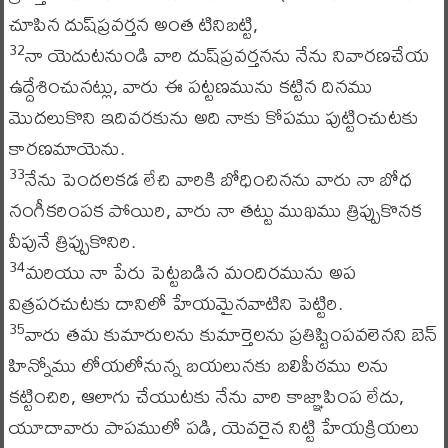
చూపిన దుష్‌ప్రవర్తన అంత టినిబట్టి,
నా యెదుటనుండి వారి దుష్‌ప్రవర్తనను నేను నివారణచేయ
32
ఉద్దేశించునట్లు, వారు ఈ పట్టణమును కట్టిన దినము
మొదలుకొని ఇదివరకును అది నాకు కోపము పుట్టించుటకు
కారణమాయెను.
నేను పెందలకడ లేచి వారికి బోధించినను వారు నా బోధ
33
నంగీకరింపక పోయిరి, వారు నా తట్టు ముఖము త్రిప్పుకొనక
వీపునే త్రిప్పుకొనిరి.
మరియు నా పేరు పెట్టబడిన మందిరమును అప
34
విత్రపరచుటకు దానిలో హేయమైనవాటిని పెట్టిరి.
వారు తమ కుమారులను కుమార్తెలను ప్రతిష్టింపవలెనని బెన్‌
35
హిన్నోము లోయలోనున్న బయలునకు బలిపీఠము లను
కట్టించిరి, ఆలాగు చేయుటకు నేను వారి కాజ్ఞాపింప లేదు,
యూదావారు పాపములో పడి, యెవరైన నిట్టి హేయక్రియలు