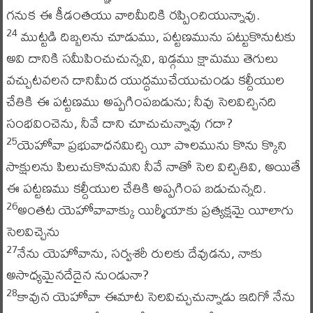
గనుక ఈ కీడంతయు వారిమీదికి రప్పించియున్నావు.
ముట్టడి దిబ్బలను చూడుము, పట్టణమును పట్టుకొనుటకు
24
అవి దానికి సమీపించుచున్నవి, ఖడ్గము క్షామము తెగులు
వచ్చుటవలన దానిమీద యుద్ధముచేయుచుండు కల్దీయుల
చేతికి ఈ పట్టణము అప్పగింపబడును; నీవు సెలవిచ్చినది
సంభవించెను, నీవే దాని చూచుచున్నావు గదా?
యెహోవా ప్రభువాధనమిచ్చి యీ పొలమును కొను క్కొని
25
సాక్షులను పిలుచుకొనుమని నీవే నాతో సెల విచ్చితివి, అయితే
ఈ పట్టణము కల్దీయుల చేతికి అప్పగింప బడుచున్నది.
అంతట యెహోవావాక్కు యిర్మీయాకు ప్రత్యక్షమై యీలాగు
26
సెలవిచ్చెను
నేను యెహోవాను, సర్వశరీ రులకు దేవుడను, నాకు
27
అసాధ్యమైనదేదైన నుండునా?
కావున యెహోవా ఈమాట సెలవిచ్చుచున్నాడు ఇదిగో నేను
28