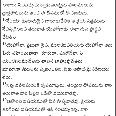
ఈలాగు సెలవిచ్చుచున్నాడుఇండ్లును పొలములును
ద్రాక్షతోటలును ఇంక ఈ దేశములో కొనబడును.
నేరీయా కుమారుడైన బారూకుచేతికి ఆ క్రయ పత్రమును
16
నేనప్పగించిన తరువాత యెహోవాకు ఈలా గున ప్రార్థన
చేసితిని
యెహోవా, ప్రభువా సైన్య ములకధిపతియగు యెహోవా అను
17
పేరు వహించువాడా, శూరుడా, మహాదేవా, నీ
యధికబలముచేతను చాచిన బాహువుచేతను
భూమ్యాకాశములను సృజించితివి, నీకు అసాధ్యమైనదేదియు
లేదు.
నీవు వేవేలమందికి కృపచూపుచు, తండ్రుల దోషమును వారి
18
తరువాత వారి పిల్లల ఒడిలో వేయువాడవు.
ఆలోచన విషయములో నీవే గొప్పవాడవు, క్రియలు
19
జరిగించు విషయములో శక్తి సంపన్నుడవు, వారి