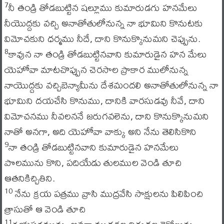
నీ తండ్రి తోడబుట్టిన షల్లూము కుమారుడగు హనమేలు
7
నీయొద్దకు వచ్చి అనాతోతులోనున్న నా భూమిని కొనుటకు
విమోచకుని ధర్మము నీదే, దాని కొనుక్కొనుమని చెప్పును.
కావున నా తండ్రి తోడబుట్టినవాని కుమారుడైన హన మేలు
8
యెహోవా మాటచొప్పున చెరసాల ప్రాకార ములోనున్న
నాయొద్దకు వచ్చిబెన్యామీను దేశమందలి అనాతోతులోనున్న నా
భూమిని దయచేసి కొనుము, దానికి వారసుడవు నీవే, దాని
విమోచనము నీవలననే జరుగవలెను, దాని కొనుక్కొనుమని
నాతో అనగా, అది యెహోవా వాక్కు అని నేను తెలిసికొని
నా తండ్రి తోడబుట్టినవాని కుమారుడైన హనమేలు
9
పొలమును కొని, పదియేడు తులముల వెండి తూచి
ఆతనికిచ్చితిని.
నేను క్రయ పత్రము వ్రాసి ముద్రవేసి సాక్షులను పిలిపించి
10
త్రాసుతో ఆ వెండి తూచి
11