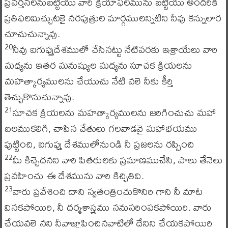
ప్రవర్తనలనుబట్టియు వారి క్రియాఫలమును బట్టియు అందరికి
ప్రతిఫలమిచ్చుటకై నరపుత్రుల మార్గములన్నిటిని నీవు కన్నులార
చూచుచున్నావు.
నీవు ఐగుప్తుదేశములో చేసినట్టు నేటివరకు ఇశ్రాయేలు వారి
20
మధ్యను ఇతర మనుష్యుల మధ్యను సూచక క్రియలను
మహత్కార్యములను చేయుచు నేటి వలె నీకు కీర్తి
తెచ్చుకొనుచున్నావు.
సూచక క్రియలను మహత్కార్యములను జరిగించుచు మహా
21
బలముకలిగి, చాపిన చేతులు గలవాడవై మహాభయము
పుట్టించి, ఐగుప్తు దేశములోనుండి నీ ప్రజలను రప్పించి
మీ కిచ్చెదనని వారి పితరులకు ప్రమాణముచేసి, పాలు తేనెలు
22
ప్రవహించు ఈ దేశమును వారి కిచ్చితివి.
వారు ప్రవేశించి దాని స్వతంత్రించుకొనిరి గాని నీ మాట
23
వినకపోయిరి, నీ ధర్మశాస్త్రము ననుసరింపకపోయిరి. వారు
చేయవలె నని నీవాజ్ఞాపించినవాటిలో దేనిని చేయకపోయిరి