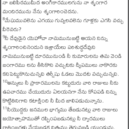
నా బలిపీఠముమీద అంగీకారములగును నా శృంగార
మందిరమును నేను శృంగారించెదను.
మేఘమువలెను ఎగయు గువ్వలవలెను గూళ్లకు ఎగసి వచ్చు
8
వీరెవరు?
నీ దేవుడైన యెహోవా నామమునుబట్టి ఆయన నిన్ను
9
శృంగారించినందున ఇశ్రాయేలు పరిశుద్ధదేవుని
నామమునుబట్టి దూరమునుండి నీ కుమారులను తమ వెండి
బంగారము లను తీసికొని వచ్చుటకు ద్వీపములు నాకొరకు
కనిపెట్టుకొనుచున్నవి తర్షీషు ఓడలు మొదట వచ్చుచున్నవి.
అన్యులు నీ ప్రాకారములను కట్టుదురు వారి రాజులు నీకు
10
ఉపచారము చేయుదురు ఏలయనగా నేను కోపపడి నిన్ను
కొట్టితినిగాని కటాక్షించి నీ మీద జాలిపడుచున్నాను.
నీయొద్దకు జనముల భాగ్యము తేబడునట్లు వారి రాజులు
11
జయోత్సాహముతో రప్పింపబడునట్లు నీ ద్వారములు
రాత్రింబగళ్లు వేయబడక నిత్యము తెరువబడి యుండును.