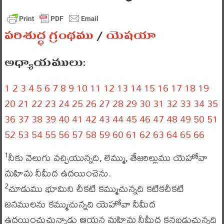
పరిశుద్ధ గ్రంథము
/
యెషయా
అధ్యాయములు:
1
2
3
4
5
6
7
8
9
10
11
12
13
14
15
16
17
18
19
20
21
22
23
24
25
26
27
28
29
30
31
32
33
34
35
36
37
38
39
40
41
42
43
44
45
46
47
48
49
50
51
52
53
54
55
56
57
58
59
60
61
62
63
64
65
66
నీకు వెలుగు వచ్చియున్నది, లెమ్ము, తేజరిల్లుము యెహోవా
1
మహిమ నీమీద ఉదయించెను.
చూడుము భూమిని చీకటి కమ్ముచున్నది కటికచీకటి
2
జనములను కమ్ముచున్నది యెహోవా నీమీద
ఉదయించుచున్నాడు ఆయన మహిమ నీమీద కనబడుచున్నది