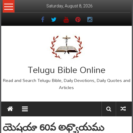
Skip
Saturday, August 8, 2026
to
content
Telugu Bible Online
Read and Search Telugu Bible, Daily Devotions, Daily Quotes and
Articles
యెషయా 60వ అధ్యాయము