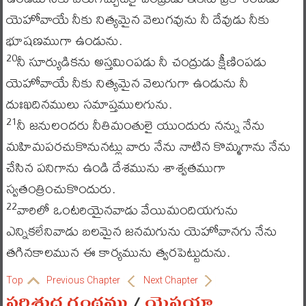
యెహోవాయే నీకు నిత్యమైన వెలుగవును నీ దేవుడు నీకు
భూషణముగా ఉండును.
నీ సూర్యుడికను అస్తమింపడు నీ చంద్రుడు క్షీణింపడు
20
యెహోవాయే నీకు నిత్యమైన వెలుగుగా ఉండును నీ
దుఃఖదినములు సమాప్తములగును.
నీ జనులందరు నీతిమంతులై యుందురు నన్ను నేను
21
మహిమపరచుకొనునట్లు వారు నేను నాటిన కొమ్మగాను నేను
చేసిన పనిగాను ఉండి దేశమును శాశ్వతముగా
స్వతంత్రించుకొందురు.
వారిలో ఒంటరియైనవాడు వేయిమందియగును
22
ఎన్నికలేనివాడు బలమైన జనమగును యెహోవానగు నేను
తగినకాలమున ఈ కార్యమును త్వరపెట్టుదును.
Top
Previous Chapter
Next Chapter
పరిశుద్ధ గ్రంథము
/
యెషయా