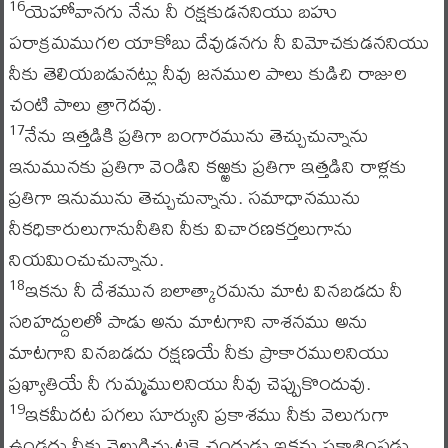
యెహోవానగు నేను నీ రక్షకుడననియు బహు
16
పరాక్రమముగల యాకోబు దేవుడనగు నీ విమోచకుడననియు
నీకు తెలియబడునట్లు నీవు జనముల పాలు కుడిచి రాజుల
చంటి పాలు త్రాగెదవు.
నేను ఇత్తడికి ప్రతిగా బంగారమును తెచ్చుచున్నాను
17
ఇనుమునకు ప్రతిగా వెండిని కఱ్ఱకు ప్రతిగా ఇత్తడిని రాళ్లకు
ప్రతిగా ఇనుమును తెచ్చుచున్నాను. సమాధానమును
నీకధికారులుగానునీతిని నీకు విచారణకర్తలుగాను
నియమించుచున్నాను.
ఇకను నీ దేశమున బలాత్కారమను మాట వినబడదు నీ
18
సరిహద్దులలో పాడు అను మాటగాని నాశనము అను
మాటగాని వినబడదు రక్షణయే నీకు ప్రాకారములనియు
ప్రఖ్యాతియే నీ గుమ్మములనియు నీవు చెప్పుకొందువు.
ఇకమీదట పగలు సూర్యుని ప్రకాశము నీకు వెలుగుగా
19
ఉండదు నీకు వెలుగిచ్చుటకై చంద్రుడు ఇకను ప్రకాశింపడు