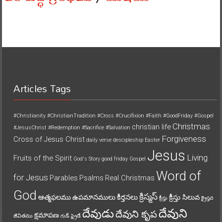
Articles Tags
#Christianity
#ChristianTradition
#Cross
#Crucifixion
#Faith
#GoodFriday
#Gospel
Christmas
christian life
#JesusChrist
#Redemption
#Sacrifice
#Salvation
Forgiveness
Cross of Jesus Christ
daily verse
descipleship
Easter
Jesus
Living
Fruits of the Spirit
God's Story
good friday
Gospel
Word of
for Jesus
Parables
Psalms
Real Christmas
God
క్రిస్మస్
ఆత్మఫలము
ఉపమానములు
కీర్తనలు
క్రీస్తు సిలువ
క్రీస్తు
క్రైస్తవ
దేవుని
దేవుడు
దేవుని కృప
క్షమాపణ
జీవితము
గుడ్ ఫ్రైడే