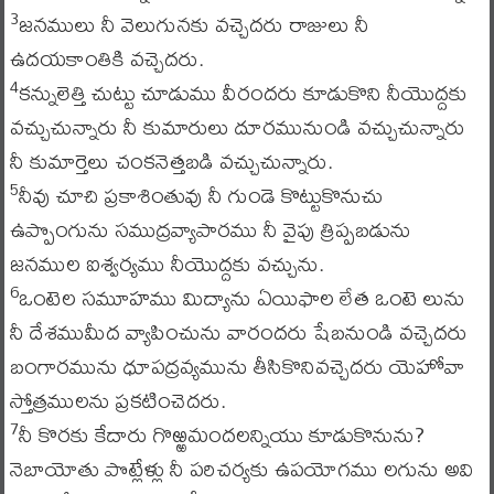
జనములు నీ వెలుగునకు వచ్చెదరు రాజులు నీ
3
ఉదయకాంతికి వచ్చెదరు.
కన్నులెత్తి చుట్టు చూడుము వీరందరు కూడుకొని నీయొద్దకు
4
వచ్చుచున్నారు నీ కుమారులు దూరమునుండి వచ్చుచున్నారు
నీ కుమార్తెలు చంకనెత్తబడి వచ్చుచున్నారు.
నీవు చూచి ప్రకాశింతువు నీ గుండె కొట్టుకొనుచు
5
ఉప్పొంగును సముద్రవ్యాపారము నీ వైపు త్రిప్పబడును
జనముల ఐశ్వర్యము నీయొద్దకు వచ్చును.
ఒంటెల సమూహము మిద్యాను ఏయిఫాల లేత ఒంటె లును
6
నీ దేశముమీద వ్యాపించును వారందరు షేబనుండి వచ్చెదరు
బంగారమును ధూపద్రవ్యమును తీసికొనివచ్చెదరు యెహోవా
స్తోత్రములను ప్రకటించెదరు.
నీ కొరకు కేదారు గొఱ్ఱమందలన్నియు కూడుకొనును?
7
నెబాయోతు పొట్లేళ్లు నీ పరిచర్యకు ఉపయోగము లగును అవి