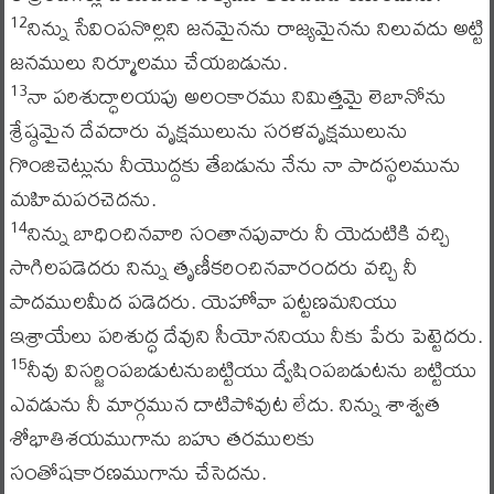
నిన్ను సేవింపనొల్లని జనమైనను రాజ్యమైనను నిలువదు అట్టి
12
జనములు నిర్మూలము చేయబడును.
నా పరిశుద్ధాలయపు అలంకారము నిమిత్తమై లెబానోను
13
శ్రేష్ఠమైన దేవదారు వృక్షములును సరళవృక్షములును
గొంజిచెట్లును నీయొద్దకు తేబడును నేను నా పాదస్థలమును
మహిమపరచెదను.
నిన్ను బాధించినవారి సంతానపువారు నీ యెదుటికి వచ్చి
14
సాగిలపడెదరు నిన్ను తృణీకరించినవారందరు వచ్చి నీ
పాదములమీద పడెదరు. యెహోవా పట్టణమనియు
ఇశ్రాయేలు పరిశుద్ధ దేవుని సీయోననియు నీకు పేరు పెట్టెదరు.
నీవు విసర్జింపబడుటనుబట్టియు ద్వేషింపబడుటను బట్టియు
15
ఎవడును నీ మార్గమున దాటిపోవుట లేదు. నిన్ను శాశ్వత
శోభాతిశయముగాను బహు తరములకు
సంతోషకారణముగాను చేసెదను.