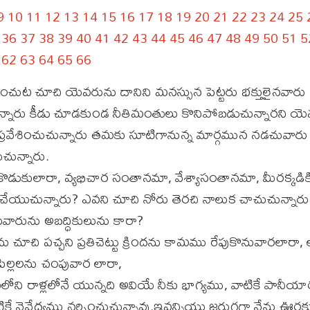
9
10
11
12
13
14
15
16
17
18
19
20
21
22
23
24
25
36
37
38
39
40
41
42
43
44
45
46
47
48
49
50
51
5
62
63
64
65
66
ంచుట చూచి యెవరును దానిని మనస్సున పెట్టరు భక్తులైనవారు
న్నారు కీడు చూడకుండ నీతిమంతులు కొనిపోబడుచున్నారని యెవ
లో ప్రవేశించుచున్నారు తమకు సూటిగానున్న మార్గమున నడచు
చున్నారు.
ొడుకులారా, వ్యభిచార సంతానమా, వేశ్యాసంతానమా, మీరక్కడిక
 చేయుచున్నారు? ఎవని చూచి నోరు తెరచి నాలుక చాచుచున్నారు
వారును అబద్ధికులును కారా?
ు చూచి పచ్చని ప్రతిచెట్టు క్రిందను కామము రేపుకొనువారలార
పిల్లలను చంపువార లారా,
ోని రాళ్లలోనే యున్నది అవియే నీకు భాగ్యము, వాటికే పానీయ
టికే నైవేద్యము నర్పించుచున్నావు.ఇవన్నియు జరుగగా నేను ఊ