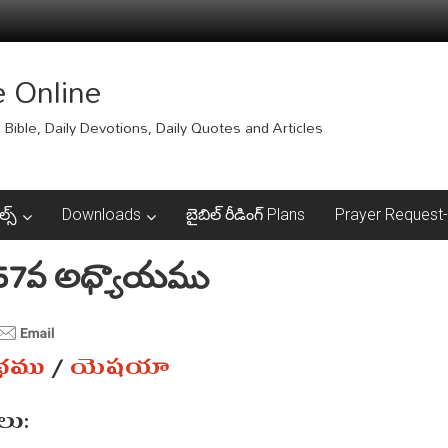
e Online
Bible, Daily Devotions, Daily Quotes and Articles
ల్స్
Downloads
బైబిల్ రీడింగ్ Plans
Prayer Request-ప్
7వ అధ్యాయము
ంథము
/
యెషయా
ు: