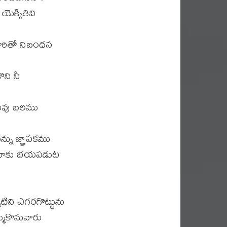
ెక్కితివి
 వారితో నిబంధన
ొని నీ
నీవు బలము
్ను జ్ఞాపకము
ు నాకు భయపడుట
నిటిని ఎగరగొట్టును
ముకొనువారు