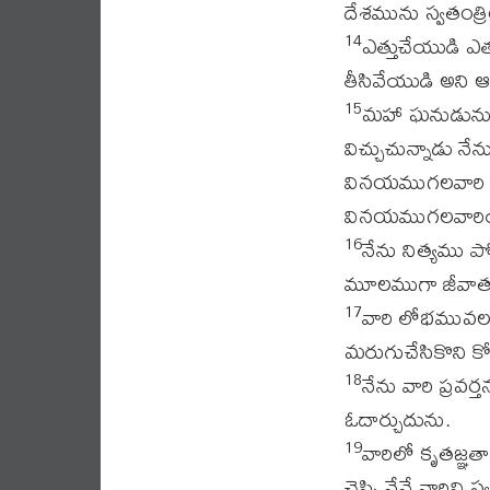
దేశమును స్వతంత్ర
ఎత్తుచేయుడి ఎత
14
తీసివేయుడి అని ఆ
మహా ఘనుడును మ
15
విచ్చుచున్నాడు 
వినయముగలవారి ప్
వినయముగలవారియొ
నేను నిత్యము 
16
మూలముగా జీవాత్మ క
వారి లోభమువలన 
17
మరుగుచేసికొని కో
నేను వారి ప్రవర
18
ఓదార్చుదును.
వారిలో కృతజ్ఞ
19
చెప్పి నేనే వారిని