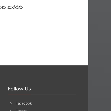
ములు బురదను
Follow Us
Facebook