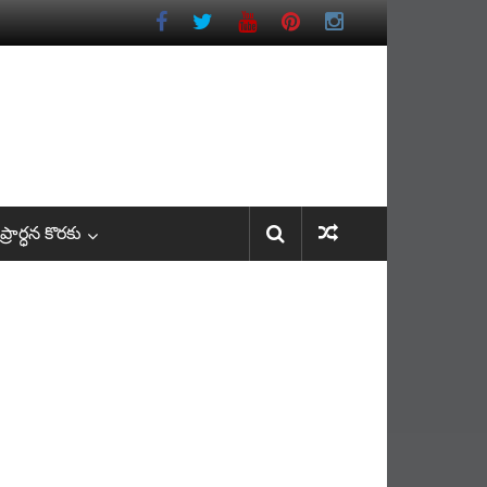
రార్ధన కొరకు