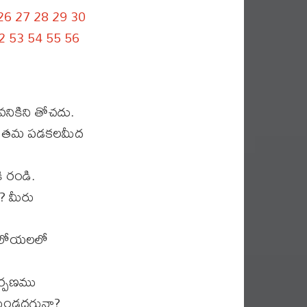
26
27
28
29
30
2
53
54
55
56
నికిని తోచదు.
వారు తమ పడకలమీద
ి రండి.
? మీరు
ా, లోయలలో
ార్పణము
రకుండదగునా?