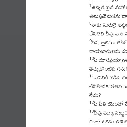
ఉన్నతమైన మహాపర్
7
తలుపువెనుకను ద్
నాకు మరుగై బట్టల
8
చేసితివి నీవు వా
నీవు తైలము తీసిక
9
రాయబారులను దూర
నీ దూరప్రయాణమ
10
తెచ్చుకొంటిని గనుక
ఎవనికి జడిసి 
11
చేసికొనకపోతివి
లేదు?
నీ నీతి యెంతో 
12
నీవు మొఱ్ఱపెట్ట
13
గదా? ఒకడు ఊపిరి