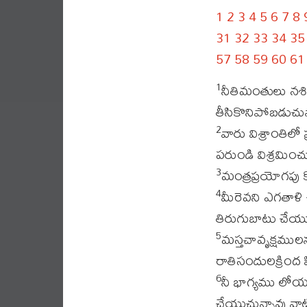
1
2
3
4
5
6
7
8
31
32
33
34
35
57
58
59
60
61
నీతిమంతులు నశి
1
తీసికొనిపోబడుచు
వారు విశ్రాంతి
2
పరుండి విశ్రమించు
మంత్రప్రయోగపు క
3
మీరెవని ఎగతాళి
4
తిరుగుబాటు చేయు
మస్తచావృక్షములన
5
రాతిసందులక్రింద 
నీ భాగ్యము లోయల
6
చేయుచున్నావు వా