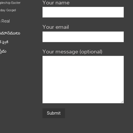
Your name
pleship
Easter
iday
Gospel
s
Real
Your email
పమానములు
్ ఫ్రైడే
Your message (optional)
ప్రేమ