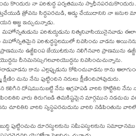
ించు కొందురు నా పరిశుద్ధ పర్వతమును స్వాధీనపరచుకొందురు.
్తుచేయుడి త్రోవను సిద్ధపరచుడి, అడ్డు చేయుదానిని నా జనుల మ
యన ఆజ్ఞ ఇచ్చుచున్నాడు.
హోన్నతుడును పరిశుద్ధుడును నిత్యనివాసియునైనవాడు ఈలా
నేను మహోన్నతమైన పరిశుద్ధస్థలములో నివసించు వాడను అయినన
రాణమును ఉజ్జీవింప జేయుటకును నలిగినవారి ప్రాణమును ఉజ్
ద్దను దీనమనస్సుగలవారియొద్దను నివసించుచున్నాను.
పోరాడువాడను కాను ఎల్లప్పుడును కోపించువాడను కాను ఆలాగ
్షీణిం చును నేను పుట్టించిన నరులు క్షీణించిపోవుదురు.
కలిగిన దోషమునుబట్టి నేను ఆగ్రహపడి వారిని కొట్టితిని నేన
పించితిని వారు తిరుగబడి తమకిష్టమైన మార్గమున నడచుచు వచ్చ
్తనను చూచితిని వారిని స్వస్థపరచుదును వారిని నడిపింతును వారి
తాబుద్ధి పుట్టించుచు దూరస్థులకును సమీపస్థులకును సమాధాన
 స్వస్థపరచెదనని యెహోవా సెలవిచ్చు చున్నాడు.