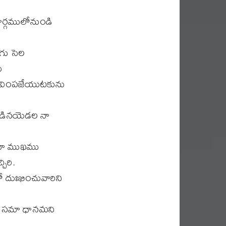
ార్గములోనుండి
గు సెల
ు
జీవింపజేయుటకును
ుండినయెడల నా
ు నా ముఖము
ిరి.
లో దుఃఖించువారిని
ము సమా ధానమని