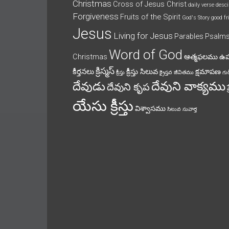
Christmas
Cross of Jesus Christ
daily verse
desci
Forgiveness
Fruits of the Spirit
God's Story
good fr
Jesus
Living for Jesus
Parables
Psalm
Word of God
Christmas
ఆత్మఫలము
ఉ
క్రిస్మస్
కీర్తనలు
క్రీస్తు సిలువ
క్షమాపణ
క్రీస్తు
క్రైస్తవ జీవితము
గుడ
దేవుని వాక్యము
దేవుడు
దేవుని కృప
యేసు క్రీస్తు
విశ్వాసము
సిలువ
సువార్త