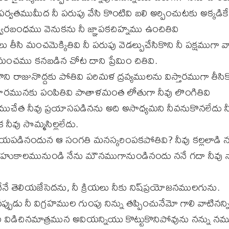
వతముమీద నీ పరుపు వేసి కొంటివి బలి అర్పించుటకు అక్కడికే య
వారబంధము వెనుకను నీ జ్ఞాపకచిహ్నము ఉంచితివి
ు తీసి మంచమెక్కితివి నీ పరుపు వెడల్పుచేసికొని నీ పక్షముగా
రి మంచము కనబడిన చోట దాని ప్రేమిం చితివి.
ొని రాజునొద్దకు పోతివి పరిమళ ద్రవ్యములను విస్తారముగా తీసిక
మునకు పంపితివి పాతాళమంత లోతుగా నీవు లొంగితివి
ుచేత నీవు ప్రయాసపడినను అది అసాధ్యమని నీవనుకొనలేదు 
 నీవు సొమ్మసిల్లలేదు.
భయపడినందున ఆ సంగతి మనస్కరింపకపోతివి? నీవు కల్లలాడి నన
 బహుకాలమునుండి నేను మౌనముగానుండినందు ననే గదా నీవ
నేనే తెలియజేసెదను, నీ క్రియలు నీకు నిష్‌ప్రయోజనములగును.
ునప్పుడు నీ విగ్రహముల గుంపు నిన్ను తప్పించునేమో గాలి వాటినన్
 విడిచినమాత్రమున అవియన్నియు కొట్టుకొనిపోవును నన్ను నమ్