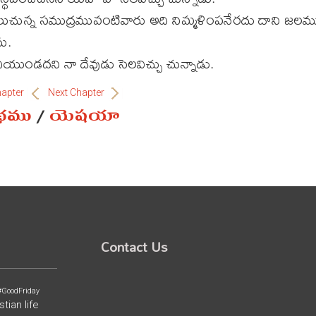
దలుచున్న సముద్రమువంటివారు అది నిమ్మళింపనేరదు దాని జల
ు.
దియుండదని నా దేవుడు సెలవిచ్చు చున్నాడు.
hapter
Next Chapter
ంథము
/
యెషయా
Contact Us
#GoodFriday
stian life