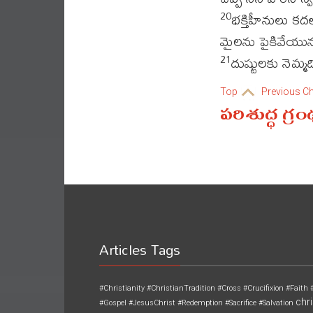
భక్తిహీనులు క
20
మైలను పైకివేయున
దుష్టులకు నెమ్మ
21
Top
Previous C
పరిశుద్ధ గ్ర
Articles Tags
#Christianity
#ChristianTradition
#Cross
#Crucifixion
#Faith
chri
#Gospel
#JesusChrist
#Redemption
#Sacrifice
#Salvation