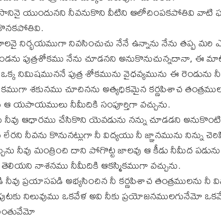
రసానినై యుందునని నీవనుకొని వీటిని ఆలోచింపకపోతివి వాట
కొనకపోతివి.
తురాలవై నిర్భయముగా నివసించుచు నేనే ఉన్నాను నేను తప్ప మరి 
ుండను పుత్రశోకము నేను చూడనని అనుకొనుచున్నదానా, ఈ మ
 ఒక్క నిమిషముననే పుత్ర శోకమును వైధవ్యమును ఈ రెండును 
ధికముగా శకునము చూచినను అత్యధికమైన కర్ణపిశాచ తంత్రము
ు ఆ యపాయములు నీమీదికి సంపూర్తిగా వచ్చును.
 నీవు ఆధారము చేసికొని యెవడును నన్ను చూడడని అనుకొంటివి
ేరని నీవను కొనునట్లుగా నీ విద్యయు నీ జ్ఞానమును నిన్ను చెరిప
్చును నీవు మంత్రించి దాని పోగొట్ట జాలవు ఆ కీడు నీమీద పడును 
ు తెలియని నాశనము నీమీదికి ఆకస్మికముగా వచ్చును.
ి నీవు ప్రయాసపడి అభ్యసించిన నీ కర్ణపిశాచ తంత్రములను నీ వి
టకు నిలువుము ఒకవేళ అవి నీకు ప్రయోజనములగునేమో ఒకవే
ింతువేమో