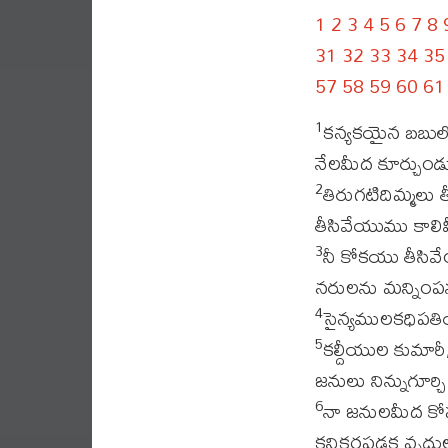
1
2
3
4
5
6
7
8
31
32
33
34
35
57
58
59
60
61
కన్యకయైన బబులో
1
నేలమీద కూర్చుం
తిరుగటిదిమ్మలు 
2
తీసివేయుము కాలిమ
నీ కోకయు తీసివ
3
నరులను మన్నింప
సైన్యములకధిపతి
4
కల్దీయుల కుమార
5
జనులు నిన్నుగూర్చి
నా జనులమీద కోపపడ
6
కనికరపడక వృద్దులమ