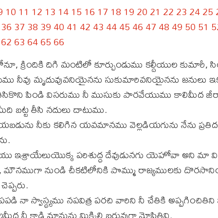
9
10
11
12
13
14
15
16
17
18
19
20
21
22
23
24
25
36
37
38
39
40
41
42
43
44
45
46
47
48
49
50
51
5
62
63
64
65
66
నూ, క్రిందికి దిగి మంటిలో కూర్చుండుము కల్దీయుల కుమారీ,
డుము నీవు మృదువువనియైనను సుకుమారివనియైనను జనులు ఇక
తీసికొని పిండి విసరుము నీ ముసుకు పారవేయుము కాలిమీద జీరాడ
ీది బట్ట తీసి నదులు దాటుము.
ేయబడును నీకు కలిగిన యవమానము వెల్లడియగును నేను ప్రత
ను.
యు ఇశ్రాయేలుయొక్క పరిశుద్ధ దేవుడునగు యెహోవా అని మా వి
ీ, మౌనముగా నుండి చీకటిలోనికి పొమ్ము రాజ్యములకు దొరస
 చెప్పరు.
ి నా స్వాస్థ్యము నపవిత్ర పరచి వారిని నీ చేతికి అప్పగించితి
ీద నీ కాడి మ్రానును మిక్కిలి బరువుగా మోపితివి.