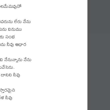
ి ఫలమేమవునో
ఎవరును లేరు నేను
ాటను వినుము
నీకు సంభ
లను నీవు ఆధార
 నేనున్నాను నేను
ివేసెను.
దానిని నీవు
స్తారమైన
ళ నీవు