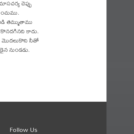
మాసచర్య చెప్పు
ోచించుము.
ుండి తమ్ముతాము
ుకొనదగినది కాదు.
ు మొదలుకొని నీతో
ొకడైన నుండడు.
Follow Us