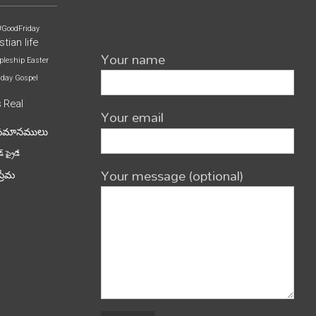
#GoodFriday
stian life
Your name
pleship
Easter
iday
Gospel
s
Real
Your email
పమానములు
్ ఫ్రైడే
Your message (optional)
ప్రేమ