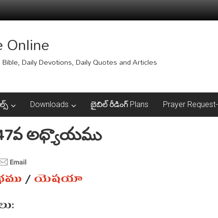
e Online
Bible, Daily Devotions, Daily Quotes and Articles
ల్స్
Downloads
బైబిల్ రీడింగ్ Plans
Prayer Request-ప్
7వ అధ్యాయము
ంథము
/
యెషయా
ు: