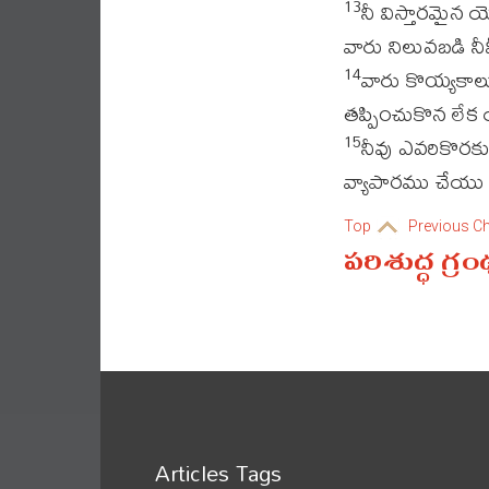
నీ విస్తారమైన 
13
వారు నిలువబడి నీ
వారు కొయ్యకాలు
14
తప్పించుకొన లేక 
నీవు ఎవరికొరకు
15
వ్యాపారము చేయు వ
Top
Previous C
పరిశుద్ధ గ్ర
Articles Tags