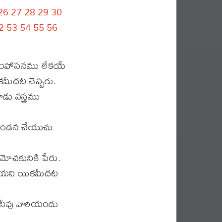
26
27
28
29
30
2
53
54
55
56
 సింహాసనము లేకయే
మీదట చెప్పరు.
ు వస్త్రము
ిదండన చేయుచు
మోచకునికి పేరు.
ానియని యికమీదట
ని నీవు వారియందు