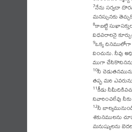
నేను సర్వదా దొ
7
మనస్సునకు తెచ్చు
కాబట్టి సుఖాసక్
8
విధవరాలనై కూర్చ
ఒక్క దినములోగా
9
వించును. నీవు అ
ముగా చేసికొనినన
నీ చెడుతనమును
10
తప్ప మరి ఎవరును ల
కీడు నీమీదికివచ
11
నివారించలేవు నీక
నీ బాల్యమునుండ
12
శకునములను చూపు
మనుష్యులను బెదర