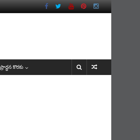
రార్ధన కొరకు