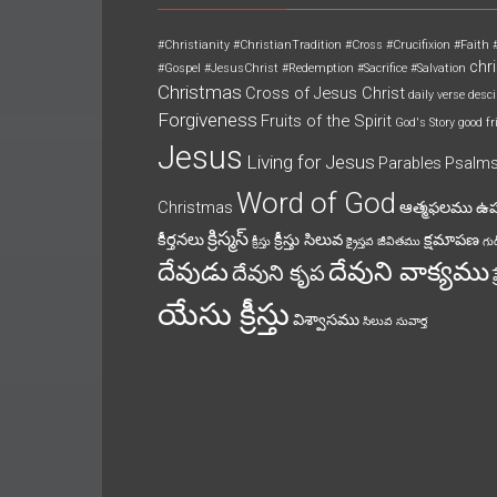
#Christianity
#ChristianTradition
#Cross
#Crucifixion
#Faith
chri
#Gospel
#JesusChrist
#Redemption
#Sacrifice
#Salvation
Christmas
Cross of Jesus Christ
daily verse
desci
Forgiveness
Fruits of the Spirit
God's Story
good fr
Jesus
Living for Jesus
Parables
Psalm
Word of God
Christmas
ఆత్మఫలము
ఉ
క్రిస్మస్
కీర్తనలు
క్రీస్తు సిలువ
క్షమాపణ
క్రీస్తు
క్రైస్తవ జీవితము
గుడ
దేవుని వాక్యము
దేవుడు
దేవుని కృప
యేసు క్రీస్తు
విశ్వాసము
సిలువ
సువార్త