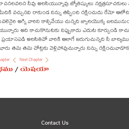
యోచనలవలన నీవు అలసియున్నావు జ్యోతిష్కులు నక్షత్రసూచకులు 
మీదికి వచ్చునవి రాకుండ నిన్ను తప్పించి రక్షించుదు రేమో ఆల
వలెనైరి అగ్ని వారిని కాల్చివేయు చున్నది జ్వాలయొక్క బలమున
యున్నారు అది కాచుకొనుటకు నిప్పుకాదు ఎదుట కూర్చుండి కాచ
 ప్రయాసపడి అలసితివో వారికి ఆలాగే జరుగుచున్నది నీ బాల్యమ
ారు తమ తమ చోట్లకు వెళ్లిపోవుచున్నారు నిన్ను రక్షించువాడ
hapter
Next Chapter
ంథము
/
యెషయా
Contact Us