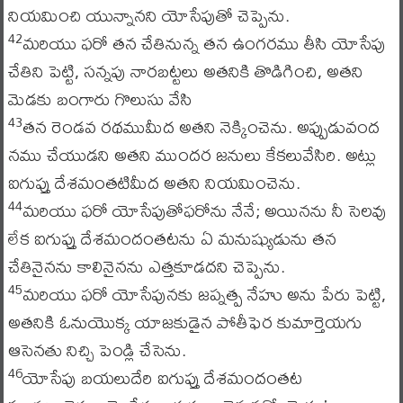
నియమించి యున్నానని యోసేపుతో చెప్పెను.
మరియు ఫరో తన చేతినున్న తన ఉంగరము తీసి యోసేపు
42
చేతిని పెట్టి, సన్నపు నారబట్టలు అతనికి తొడిగించి, అతని
మెడకు బంగారు గొలుసు వేసి
తన రెండవ రథముమీద అతని నెక్కించెను. అప్పుడువంద
43
నము చేయుడని అతని ముందర జనులు కేకలువేసిరి. అట్లు
ఐగుప్తు దేశమంతటిమీద అతని నియమించెను.
మరియు ఫరో యోసేపుతోఫరోను నేనే; అయినను నీ సెలవు
44
లేక ఐగుప్తు దేశమందంతటను ఏ మనుష్యుడును తన
చేతినైనను కాలినైనను ఎత్తకూడదని చెప్పెను.
మరియు ఫరో యోసేపునకు జప్నత్ప నేహు అను పేరు పెట్టి,
45
అతనికి ఓనుయొక్క యాజకుడైన పోతీఫెర కుమార్తెయగు
ఆసెనతు నిచ్చి పెండ్లి చేసెను.
యోసేపు బయలుదేరి ఐగుప్తు దేశమందంతట
46