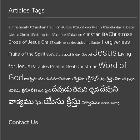
Articles Tags
#Christianity
#ChristianTradition
#Cross
#Crucifixion
#Faith
#GoodFriday
#Gospel
Christmas
christian life
#JesusChrist
#Redemption
#Sacrifice
#Salvation
Forgiveness
Cross of Jesus Christ
daily verse
descipleship
Easter
Jesus
Living
Fruits of the Spirit
God's Story
good friday
Gospel
Word of
for Jesus
Parables
Psalms
Real Christmas
God
క్రిస్మస్
ఆత్మఫలము
ఉపమానములు
కీర్తనలు
క్రీస్తు సిలువ
క్రీస్తు
క్రైస్తవ
దేవుని
దేవుడు
దేవుని కృప
క్షమాపణ
జీవితము
గుడ్ ఫ్రైడే
యేసు క్రీస్తు
వాక్యము
ప్రేమ
విశ్వాసము
సిలువ
సువార్త
Contact Us