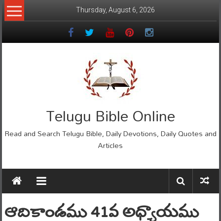
Skip
Thursday, August 6, 2026
to
content
Telugu Bible Online
Read and Search Telugu Bible, Daily Devotions, Daily Quotes and
Articles
ఆదికాండము 41వ అధ్యాయము