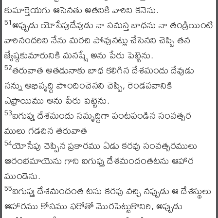
కుమార్తెయగు ఆసెనతు అతనికి వారిని కనెను.
అప్పుడు యోసేపుదేవుడు నా సమస్త బాధను నా తండ్రియింటి
51
వారినందరిని నేను మరచి పోవునట్లు చేసెనని చెప్పి తన
జ్యేష్ఠకుమారునికి మనష్షే అను పేరు పెట్టెను.
తరువాత అతడునాకు బాధ కలిగిన దేశమందు దేవుడు
52
నన్ను అభివృద్ధి పొందించెనని చెప్పి, రెండవవానికి
ఎఫ్రాయిము అను పేరు పెట్టెను.
ఐగుప్తు దేశమందు సమృద్ధిగా పంటపండిన సంవత్సర
53
ములు గడచిన తరువాత
యోసేపు చెప్పిన ప్రకారము ఏడు కరవు సంవత్సరములు
54
ఆరంభమాయెను గాని ఐగుప్తు దేశమందంతటను ఆహార
ముండెను.
ఐగుప్తు దేశమందంత టను కరవు వచ్చి నప్పుడు ఆ దేశస్థులు
55
ఆహారము కోసము ఫరోతో మొరపెట్టుకొనిరి, అప్పుడు