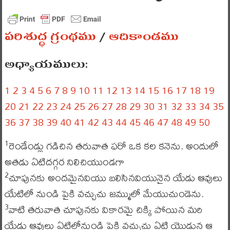
పరిశుద్ధ గ్రంథము
/
ఆదికాండము
అధ్యాయములు:
1
2
3
4
5
6
7
8
9
10
11
12
13
14
15
16
17
18
19
20
21
22
23
24
25
26
27
28
29
30
31
32
33
34
35
36
37
38
39
40
41
42
43
44
45
46
47
48
49
50
రెండేండ్లు గడిచిన తరువాత ఫరో ఒక కల కనెను. అందులో
1
అతడు ఏటిదగ్గర నిలిచియుండగా
చూపునకు అందమైనవియు బలిసినవియునైన యేడు ఆవులు
2
యేటిలో నుండి పైకి వచ్చుచు జమ్ములో మేయుచుండెను.
వాటి తరువాత చూపునకు వికారమై చిక్కి పోయిన మరి
3
యేడు ఆవులు ఏటిలోనుండి పైకి వచ్చుచు ఏటి యొడ్డున ఆ