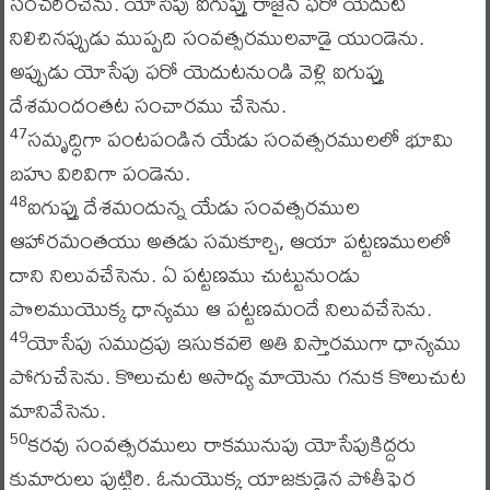
సంచరించెను. యోసేపు ఐగుప్తు రాజైన ఫరో యెదుట
నిలిచినప్పుడు ముప్పది సంవత్సరములవాడై యుండెను.
అప్పుడు యోసేపు ఫరో యెదుటనుండి వెళ్లి ఐగుప్తు
దేశమందంతట సంచారము చేసెను.
సమృద్ధిగా పంటపండిన యేడు సంవత్సరములలో భూమి
47
బహు విరివిగా పండెను.
ఐగుప్తు దేశమందున్న యేడు సంవత్సరముల
48
ఆహారమంతయు అతడు సమకూర్చి, ఆయా పట్టణములలో
దాని నిలువచేసెను. ఏ పట్టణము చుట్టునుండు
పొలముయొక్క ధాన్యము ఆ పట్టణమందే నిలువచేసెను.
యోసేపు సముద్రపు ఇసుకవలె అతి విస్తారముగా ధాన్యము
49
పోగుచేసెను. కొలుచుట అసాధ్య మాయెను గనుక కొలుచుట
మానివేసెను.
కరవు సంవత్సరములు రాకమునుపు యోసేపుకిద్దరు
50
కుమారులు పుట్టిరి. ఓనుయొక్క యాజకుడైన పోతీఫెర