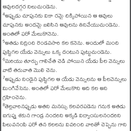
ఆవులదగ్గర నిలుచుండెను.
అప్పుడు చూపునకు వికా రమై చిక్కిపోయిన ఆ ఆవులు
4
చూపునకు అందమై బలిసిన ఆవులను తినివేయుచుండెను.
అంతలో ఫరో మేలుకొనెను.
అతడు నిద్రించి రెండవసారి కల కనెను. అందులో మంచి
5
పుష్టిగల యేడు వెన్నులు ఒక్క దంటున పుట్టుచుండెను.
మరియు తూర్పు గాలిచేత చెడి పోయిన యేడు పీల వెన్నులు
6
వాటి తరువాత మొలి చెను.
అప్పుడు నిండైన పుష్టిగల ఆ యేడు వెన్నులను ఆ పీలవెన్నులు
7
మింగివేసెను. అంతలో ఫరో మేలుకొని అది కల అని
గ్రహించెను.
తెల్లవారినప్పుడు అతని మనస్సు కలవరపడెను గనుక అతడు
8
ఐగుప్తు శకున గాండ్ర నందరిని అక్కడి విద్వాంసులనందరిని
పిలువనంపి ఫరో తన కలలను వివరించి వారితో చెప్పెను గాని