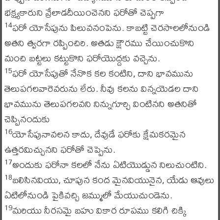
భక్ష్యకారుని వ్రేలాడదీయించెనని ఫరోతో చెప్పగా
ఫరో యోసేపును పిలువనంపెను. కాబట్టి చెరసాలలోనుండి
14
అతని త్వరగా రప్పించిరి. అతడు క్షౌరము చేయించుకొని
మంచి బట్టలు కట్టుకొని ఫరోయొద్దకు వచ్చెను.
ఫరో యోసేపుతో నేనొక కల కంటిని, దాని భావమును
15
తెలుపగలవారెవరును లేరు. నీవు కలను విన్నయెడల దాని
భావమును తెలుపగలవని నిన్నుగూర్చి వింటినని అతనితో
చెప్పినందుకు
యోసేపునావలన కాదు, దేవుడే ఫరోకు క్షేమకరమైన
16
ఉత్తరమిచ్చునని ఫరోతో చెప్పెను.
అందుకు ఫరోనా కలలో నేను ఏటియొడ్డున నిలుచుంటిని.
17
బలిసినవియు, చూపున కంద మైనవియునైన, యేడు ఆవులు
18
ఏటిలోనుండి పైకివచ్చి జమ్ములో మేయుచుండెను.
మరియు నీరసమై బహు వికార రూపము కలిగి చిక్కి
19