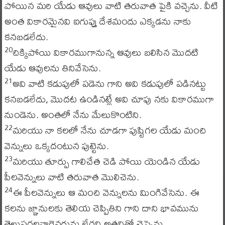
పోయిన మరి యేడు ఆవులు వాటి తరువాత పైకి వచ్చెను. వీటి
అంత వికారమైనవి ఐగుప్తు దేశమందు ఎక్కడను నాకు
కనబడలేదు.
చిక్కిపోయి వికారముగానున్న ఆవులు బలిసిన మొదటి
20
యేడు ఆవులను తినివేసెను.
అవి వాటి కడుపులో పడెను గాని అవి కడుపులో పడినట్టు
21
కనబడలేదు, మొదట ఉండినట్లే అవి చూపు నకు వికారముగా
నుండెను. అంతలో నేను మేలుకొంటిని.
మరియు నా కలలో నేను చూడగా పుష్టిగల యేడు మంచి
22
వెన్నులు ఒక్కదంటున పుట్టెను.
మరియు తూర్పు గాలిచేత చెడి పోయి యెండిన యేడు
23
పీలవెన్నులు వాటి తరువాత మొలిచెను.
ఈ పీలవెన్నులు ఆ మంచి వెన్నులను మింగివేసెను. ఈ
24
కలను జ్ఞానులకు తెలియ చెప్పితిని గాని దాని భావమును
తెలుపగలవారెవరును లేరని అతనితో చెప్పెను.