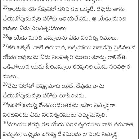
అందుకు యోసేపుఫరో కనిన కల ఒక్కటే. దేవుడు తాను
25
చేయబోవుచున్నది ఫరోకు తెలియచేసెను. ఆ యేడు మంచి
ఆవులు ఏడు సంవత్సరములు
ఆ యేడు మంచి వెన్నులును ఏడు సంవత్స రములు.
26
కల ఒక్కటే. వాటి తరువాత, చిక్కిపోయి వికారమై పైకివచ్చిన
27
యేడు ఆవులును ఏడు సంవత్సర ములు; తూర్పు గాలిచేత
చెడిపోయిన యేడు పీలవెన్నులు కరవుగల యేడు సంవత్సర
ములు.
నేను ఫరోతో చెప్పు మాట యిదే. దేవుడు తాను
28
చేయబోవుచున్నది ఫరోకు చూపించెను.
ఇదిగో ఐగుప్తు దేశమందంతటను బహు సమృద్ధిగా
29
పంటపండు ఏడు సంవత్సరములు వచ్చుచున్నవి.
మరియు కరవు గల యేడు సంవత్సరములు వాటి తరువాత
30
వచ్చును; అప్పుడు ఐగుప్తు దేశమందు ఆ పంట సమృద్ధి