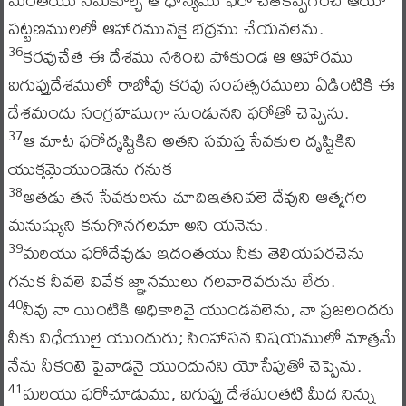
పట్టణములలో ఆహారమునకై భద్రము చేయవలెను.
కరవుచేత ఈ దేశము నశించి పోకుండ ఆ ఆహారము
36
ఐగుప్తుదేశములో రాబోవు కరవు సంవత్సరములు ఏడింటికి ఈ
దేశమందు సంగ్రహముగా నుండునని ఫరోతో చెప్పెను.
ఆ మాట ఫరోదృష్టికిని అతని సమస్త సేవకుల దృష్టికిని
37
యుక్తమైయుండెను గనుక
అతడు తన సేవకులను చూచిఇతనివలె దేవుని ఆత్మగల
38
మనుష్యుని కనుగొనగలమా అని యనెను.
మరియు ఫరోదేవుడు ఇదంతయు నీకు తెలియపరచెను
39
గనుక నీవలె వివేక జ్ఞానములు గలవారెవరును లేరు.
నీవు నా యింటికి అధికారివై యుండవలెను, నా ప్రజలందరు
40
నీకు విధేయులై యుందురు; సింహాసన విషయములో మాత్రమే
నేను నీకంటె పైవాడనై యుందునని యోసేపుతో చెప్పెను.
మరియు ఫరోచూడుము, ఐగుప్తు దేశమంతటి మీద నిన్ను
41