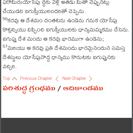
ఫరోమీరుయోసేపు ద్దకు వెళ్లి అతడు మీతో చెప్పునట్లు
చేయుడని ఐగుప్తీయులందరితో చెప్పెను.
కరవు ఆ దేశమం దంతటను ఉండెను గనుక యోసేపు
56
కొట్లన్నియు విప్పించి ఐగుప్తీయులకు ధాన్యమమ్మకము చేసెను.
ఐగుప్తు దేశ మందు ఆ కరవు భారముగా ఉండెను;
మరియు ఆ కరవు ప్రతి దేశమందు భారమైనందున సమస్త
57
దేశస్థులు యోసేపునొద్ద ధాన్యము కొనుటకు ఐగుప్తునకు
వచ్చిరి.
Top
Previous Chapter
Next Chapter
పరిశుద్ధ గ్రంథము
/
ఆదికాండము