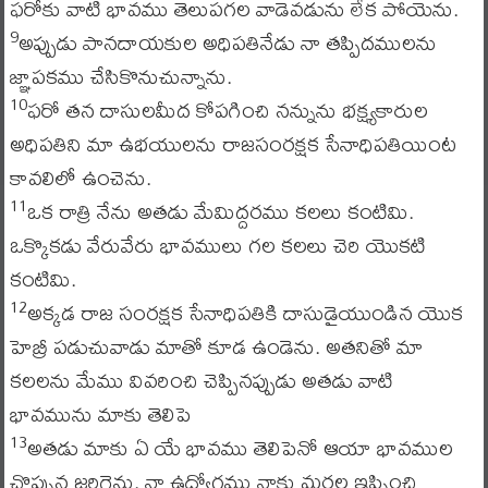
ఫరోకు వాటి భావము తెలుపగల వాడెవడును లేక పోయెను.
అప్పుడు పానదాయకుల అధిపతినేడు నా తప్పిదములను
9
జ్ఞాపకము చేసికొనుచున్నాను.
ఫరో తన దాసులమీద కోపగించి నన్నును భక్ష్యకారుల
10
అధిపతిని మా ఉభయులను రాజసంరక్షక సేనాధిపతియింట
కావలిలో ఉంచెను.
ఒక రాత్రి నేను అతడు మేమిద్దరము కలలు కంటిమి.
11
ఒక్కొకడు వేరువేరు భావములు గల కలలు చెరి యొకటి
కంటిమి.
అక్కడ రాజ సంరక్షక సేనాధిపతికి దాసుడైయుండిన యొక
12
హెబ్రీ పడుచువాడు మాతో కూడ ఉండెను. అతనితో మా
కలలను మేము వివరించి చెప్పినప్పుడు అతడు వాటి
భావమును మాకు తెలిపె
అతడు మాకు ఏ యే భావము తెలిపెనో ఆయా భావముల
13
చొప్పున జరిగెను. నా ఉద్యోగము నాకు మరల ఇప్పించి