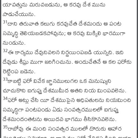
యావత్తును మరువబడును, ఆ కరవు దేశ మును
పాడుచేయును.
దాని తరువాత కలుగు కరవుచేత దేశమందు ఆ పంట
31
సమృద్ధి తెలియబడకపోవును; ఆ కరవు మిక్కిలి భారముగా
నుండును.
ఈ కార్యము దేవునివలన నిర్ణయింపబడి యున్నది. ఇది
32
దేవుడు శీఘ్ర ముగా జరిగించును. అందుచేతనే ఆ కల ఫరోకు
రెట్టింప బడెను.
కాబట్టి ఫరో వివేక జ్ఞానములుగల ఒక మనుష్యుని
33
చూచుకొని ఐగుప్తు దేశముమీద అతని నియ మింపవలెను.
ఫరో అట్లు చేసి యీ దేశముపైన అధిపతులను నియమించి
34
సమృద్ధిగా పంటపండు ఏడు సంవత్సరములలో ఐగుప్తు
దేశమందంతటను అయిదవ భాగము తీసికొనవలెను.
రాబోవు ఈ మంచి సంవత్సర ములలో దొరుకు ఆహార
35
మంతయు సమకూర్చి ఆ ధాన్యము ఫరో చేతికప్పగించి ఆయా