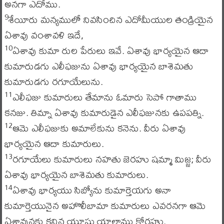
అనగా ఎదోము.
శేయీరు మన్యములో నివసించిన ఎదోమీయుల తండ్రియైన
9
ఏశావు వంశావళి ఇదే,
ఏశావు కుమా రుల పేరులు ఇవే. ఏశావు భార్యయైన ఆదా
10
కుమారుడగు ఎలీఫజును ఏశావు భార్యయైన బాశెమతు
కుమారుడగు రగూయేలును.
ఎలీఫజు కుమారులు తేమాను ఓమారు సెపో గాతాము
11
కనజు. తిమ్నా ఏశావు కుమారుడైన ఎలీఫజునకు ఉపపత్ని.
ఆమె ఎలీఫజుకు అమాలేకును కనెను. వీరు ఏశావు
12
భార్యయైన ఆదా కుమారులు.
రగూయేలు కుమారులు నహతు జెరహు షమ్మా మిజ్జ; వీరు
13
ఏశావు భార్యయైన బాశెమతు కుమారులు.
ఏశావు భార్యయు సిబ్యోను కుమార్తెయగు అనా
14
కుమార్తెయునైన అహొలీబామా కుమారులు ఎవరనగా ఆమె
ఏశావునకు కనిన యూషు యాలాము కోరహు.