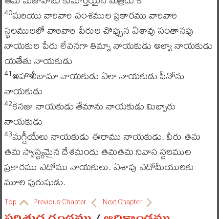
మరియు వారివారి వంశముల ప్రకారము వారివారి
40
స్థలములలో వారివారి పేరుల చొప్పున ఏశావు సంతానపు
నాయకుల పేరు లేవనగా తిమ్నా నాయకుడు అల్వా నాయకుడు
యతేతు నాయకుడు
అహొలీబామా నాయకుడు ఏలా నాయకుడు పీనోను
41
నాయకుడు
కనజు నాయకుడు తేమాను నాయకుడు మిబ్సారు
42
నాయకుడు
మగ్దీయేలు నాయకుడు ఈరాము నాయకుడు. వీరు తమ
43
తమ స్వాస్థ్యమైన దేశమందు తమతమ నివాస స్థలముల
ప్రకారము ఎదోము నాయకులు. ఏశావు ఎదోమీయులకు
మూల పురుషుడు.
Top
Previous Chapter
Next Chapter
పరిశుద్ధ గ్రంథము
/
ఆదికాండము