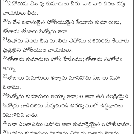
ఎదోమను ఏశావు కుమారులు వీరు. వారి వారి సంతానపు
19
నాయకులు వీరు.
ఆ దేశ నివాసులైన హోరీయుడైన శేయీరు కుమా రులు,
20
లోతాను శోబాలు సిబ్యోను అనా
దిషోను ఏసెరు దీషాను. వీరు ఎదోము దేశమందు శేయీరు
21
పుత్రులైన హోరీయుల నాయకులు.
లోతాను కుమారులు హోరీ హేమీము; లోతాను సహోదరి
22
తిమ్నా
శోబాలు కుమారులు అల్వాను మానహదు ఏబాలు షపో
23
ఓనాము.
సిబ్యోను కుమారులు అయ్యా అనా; ఆ అనా తన తండ్రియైన
24
సిబ్యోను గాడిదలను మేపుచుండి అరణ్య ములో ఉష్ణధారలు
కనుగొనిన వాడు.
అనా సంతానము దిషోను అనా కుమార్తెయైన అహొలీబామా.
25
దిషోను కుమారులు హెవ్దూను ఎష్బాను ఇత్రాను కెరాను
26