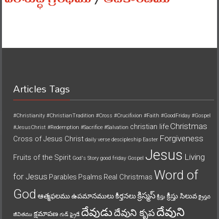
Articles Tags
#Christianity
#ChristianTradition
#Cross
#Crucifixion
#Faith
#GoodFriday
#Gospel
Christmas
christian life
#JesusChrist
#Redemption
#Sacrifice
#Salvation
Forgiveness
Cross of Jesus Christ
daily verse
descipleship
Easter
Jesus
Living
Fruits of the Spirit
God's Story
good friday
Gospel
Word of
for Jesus
Parables
Psalms
Real Christmas
God
క్రిస్మస్
ఆత్మఫలము
ఉపమానములు
కీర్తనలు
క్రీస్తు సిలువ
క్రీస్తు
క్రైస్తవ
దేవుని
దేవుడు
దేవుని కృప
క్షమాపణ
జీవితము
గుడ్ ఫ్రైడే