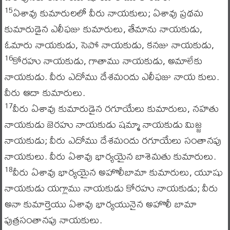
ఏశావు కుమారులలో వీరు నాయకులు; ఏశావు ప్రథమ
15
కుమారుడైన ఎలీఫజు కుమారులు, తేమాను నాయకుడు,
ఓమారు నాయకుడు, సెపో నాయకుడు, కనజు నాయకుడు,
కోరహు నాయకుడు, గాతాము నాయకుడు, అమాలేకు
16
నాయకుడు. వీరు ఎదోము దేశమందు ఎలీఫజు నాయ కులు.
వీరు ఆదా కుమారులు.
వీరు ఏశావు కుమారుడైన రగూయేలు కుమారులు, నహతు
17
నాయకుడు జెరహు నాయకుడు షమ్మా నాయకుడు మిజ్జ
నాయకుడు; వీరు ఎదోము దేశమందు రగూయేలు సంతానపు
నాయకులు. వీరు ఏశావు భార్యయైన బాశెమతు కుమారులు.
వీరు ఏశావు భార్యయైన అహొలీబామా కుమారులు, యూషు
18
నాయకుడు యగ్లాము నాయకుడు కోరహు నాయకుడు; వీరు
అనా కుమార్తెయు ఏశావు భార్యయునైన అహొలీ బామా
పుత్రసంతానపు నాయకులు.