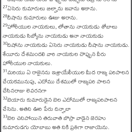
ఏసెరు కుమారులు బిల్హాను జవాను అకాను.
27
దీషాను కుమారులు ఊజు అరాను.
28
హోరీయుల నాయకులు, లోతాను నాయకుడు శోబాలు
29
నాయకుడు సిబ్యోను నాయకుడు అనా నాయకుడు
దిషోను నాయకుడు ఏసెరు నాయకుడు దీషాను నాయకుడు.
30
శేయీరు దేశమందలి వారి నాయకుల చొప్పున వీరు
హోరీయుల నాయకులు.
మరియు ఏ రాజైనను ఇశ్రాయేలీయుల మీద రాజ్య పరిపాలన
31
చేయకమునుపు, ఎదోము దేశములో రాజ్యపరి పాలన
చేసినరాజు లెవరనగా
బెయారు కుమారుడైన బెల ఎదోములో రాజ్యపరిపాలన
32
చేసెను. అతని ఊరి పేరు దిన్హాబా
బెల చనిపోయిన తరువాత బొస్రా వాడైన జెరహు
33
కుమారుడగు యోబాబు అత నికి ప్రతిగా రాజాయెను.