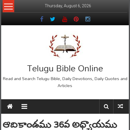
Skip
Thursday, August 6, 2026
to
content
Telugu Bible Online
Read and Search Telugu Bible, Daily Devotions, Daily Quotes and
Articles
ఆదికాండము 36వ అధ్యాయము