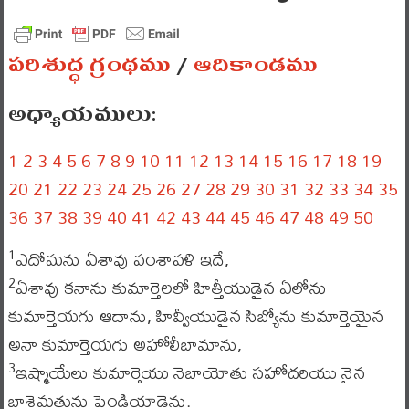
పరిశుద్ధ గ్రంథము
/
ఆదికాండము
అధ్యాయములు:
1
2
3
4
5
6
7
8
9
10
11
12
13
14
15
16
17
18
19
20
21
22
23
24
25
26
27
28
29
30
31
32
33
34
35
36
37
38
39
40
41
42
43
44
45
46
47
48
49
50
ఎదోమను ఏశావు వంశావళి ఇదే,
1
ఏశావు కనాను కుమార్తెలలో హిత్తీయుడైన ఏలోను
2
కుమార్తెయగు ఆదాను, హివ్వీయుడైన సిబ్యోను కుమార్తెయైన
అనా కుమార్తెయగు అహోలీబామాను,
ఇష్మాయేలు కుమార్తెయు నెబాయోతు సహోదరియు నైన
3
బాశెమతును పెండ్లియాడెను.