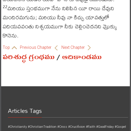
మరియు స్తంభముగా నేను నిలిపిన యీ రాయి దేవుని
22
మందిరమగును; మరియు నీవు నా కిచ్చు యావత్తులో
పదియవవంతు నిశ్చయముగా నీకు చెల్లించెదనని మ్రొక్కు
కొనెను.
Top
Previous Chapter
Next Chapter
పరిశుద్ధ గ్రంథము
/
ఆదికాండము
Articles Tags
#Christianity
#ChristianTradition
#Cross
#Crucifixion
#Faith
#GoodFriday
#Gospel