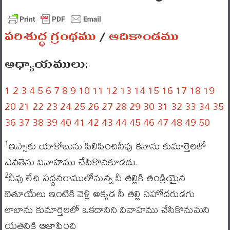
పరిశుద్ధ గ్రంథము
/
ఆదికాండము
అధ్యాయములు:
1
2
3
4
5
6
7
8
9
10
11
12
13
14
15
16
17
18
19
20
21
22
23
24
25
26
27
28
29
30
31
32
33
34
35
36
37
38
39
40
41
42
43
44
45
46
47
48
49
50
ఇస్సాకు యాకోబును పిలిపించినీవు కనాను కుమార్తెలలో
1
ఎవతెను వివాహము చేసికొనకూడదు.
నీవు లేచి పద్దనరాములోనున్న నీ తల్లికి తండ్రియైన
2
బెతూయేలు ఇంటికి వెళ్లి అక్కడ నీ తల్లి సహోదరుడగు
లాబాను కుమార్తెలలో ఒకదానిని వివాహము చేసికొనుమని
యతనికి ఆజ్ఞాపించి