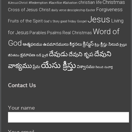
Christmas
christian life
#JesusChrist
#Redemption
#Sacrifice
#Salvation
Forgiveness
Cross of Jesus Christ
daily verse
descipleship
Easter
Jesus
Living
Fruits of the Spirit
God's Story
good friday
Gospel
Word of
for Jesus
Parables
Psalms
Real Christmas
God
క్రిస్మస్
ఆత్మఫలము
ఉపమానములు
కీర్తనలు
క్రీస్తు సిలువ
క్రీస్తు
క్రైస్తవ
దేవుని
దేవుడు
దేవుని కృప
క్షమాపణ
జీవితము
గుడ్ ఫ్రైడే
యేసు క్రీస్తు
వాక్యము
ప్రేమ
విశ్వాసము
సిలువ
సువార్త
Contact Us
Your name
Your email