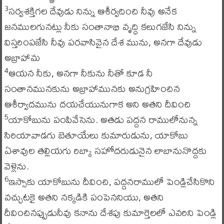
సర్వశక్తిగల దేవుడు నిన్ను ఆశీర్వదించి నీవు అనేక
3
జనములగునట్లు నీకు సంతానాభి వృద్ధి కలుగజేసి నిన్ను
విస్తరింపజేసి నీవు పరవాసివైన దేశ మును, అనగా దేవుడు
అబ్రాహామ
ఆయన నీకు, అనగా నీకును నీతో కూడ నీ
4
సంతానమునకును అబ్రాహామునకు అనుగ్రహించిన
ఆశీర్వాదమును దయచేయునుగాక అని అతని దీవించి
యాకోబును పంపివేసెను. అతడు పద్దన రాములోనున్న
5
సిరియావాడగు బెతూయేలు కుమారుడును, యాకోబు
ఏశావుల తల్లియగు రిబ్కా సహోదరుడునైన లాబానునొద్దకు
వెళ్లెను.
ఇస్సాకు యాకోబును దీవించి, పద్దనరాములో పెండ్లిచేసికొని
6
వచ్చుటకై అతని నక్కడికి పంపెననియు, అతని
దీవించినప్పుడునీవు కనాను దేశపు కుమార్తెలలో ఎవరిని పెండ్లి