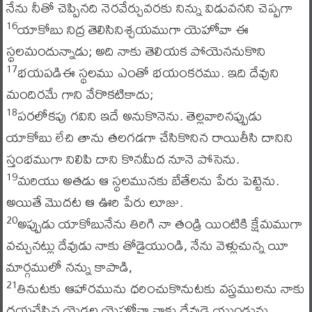
నేను నీతో చెప్పినది నెరవేర్చువరకు నిన్ను విడువనని చెప్పగా
యాకోబు నిద్ర తెలిసినిశ్చయముగా యెహోవా ఈ
16
స్థలమందున్నాడు; అది నాకు తెలియక పోయెననుకొని
భయపడిఈ స్థలము ఎంతో భయంకరము. ఇది దేవుని
17
మందిరమే గాని వేరొకటికాదు;
పరలోకపు గవిని ఇదే అనుకొనెను. తెల్లవారినప్పుడు
18
యాకోబు లేచి తాను తలగడగా చేసికొనిన రాయితీసి దానిని
స్తంభముగా నిలిపి దాని కొనమీద నూనె పోసెను.
మరియు అతడు ఆ స్థలమునకు బేతేలను పేరు పెట్టెను.
19
అయితే మొదట ఆ ఊరి పేరు లూజు.
అప్పుడు యాకోబునేను తిరిగి నా తండ్రి యింటికి క్షేమముగా
20
వచ్చునట్లు దేవుడు నాకు తోడైయుండి, నేను వెళ్లుచున్న యీ
మార్గములో నన్ను కాపాడి,
తినుటకు ఆహారమును ధరించుకొనుటకు వస్త్రములను నాకు
21
దయచేసిన యెడల యెహోవా నాకు దేవుడై యుండును.