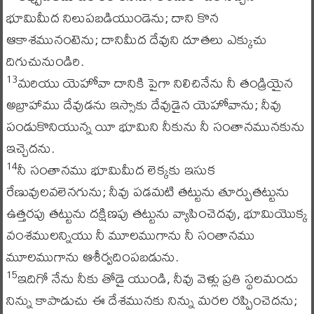
భూమిమీద నిలుపబడియుండెను; దాని కొన
ఆకాశమునంటెను; దానిమీద దేవుని దూతలు ఎక్కుచు
దిగుచునుండిరి.
మరియు యెహోవా దానికి పైగా నిలిచినేను నీ తండ్రియైన
13
అబ్రాహాము దేవుడను ఇస్సాకు దేవుడైన యెహోవాను; నీవు
పండుకొనియున్న యీ భూమిని నీకును నీ సంతానమునకును
ఇచ్చెదను.
నీ సంతానము భూమిమీద లెక్కకు ఇసుక
14
రేణువులవలెనగును; నీవు పడమటి తట్టును తూర్పుతట్టును
ఉత్తరపు తట్టును దక్షిణపు తట్టును వ్యాపించెదవు, భూమియొక్క
వంశములన్నియు నీ మూలముగాను నీ సంతానము
మూలముగాను ఆశీర్వదింపబడును.
ఇదిగో నేను నీకు తోడై యుండి, నీవు వెళ్లు ప్రతి స్థలమందు
15
నిన్ను కాపాడుచు ఈ దేశమునకు నిన్ను మరల రప్పించెదను;