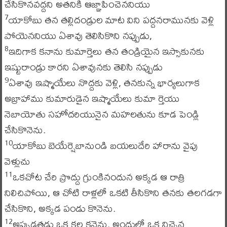
చేసికొనవద్దని అతనికి ఆజ్ఞాపించెననియు
యాకోబు తన తల్లిదండ్రుల మాట విని పద్దనరామునకు వెళ్లి
7
పోయెననియు ఏశావు తెలిసికొని నప్పుడు,
ఇదిగాక కనాను కుమార్తెలు తన తండ్రియైన ఇస్సాకునకు
8
ఇష్టురాండ్రు కారని ఏశావునకు తెలిసి నప్పుడు
ఏశావు ఇష్మాయేలు నొద్దకు వెళ్లి, తనకున్న భార్యలుగాక
9
అబ్రాహాము కుమారుడైన ఇష్మాయేలు కుమా ర్తెయు
నెబాయోతు సహోదరియునైన మహలతును కూడ పెండ్లి
చేసికొనెను.
యాకోబు బెయేర్షెబానుండి బయలుదేరి హారాను వైపు
10
వెళ్లుచు
ఒకచోట చేరి ప్రొద్దు గ్రుంకినందున అక్కడ ఆ రాత్రి
11
నిలిచిపోయి, ఆ చోటి రాళ్లలో ఒకటి తీసికొని తనకు తలగడగా
చేసికొని, అక్కడ పండు కొనెను.
అప్పుడతడు ఒక కల కనెను. అందులో ఒక నిచ్చెన
12