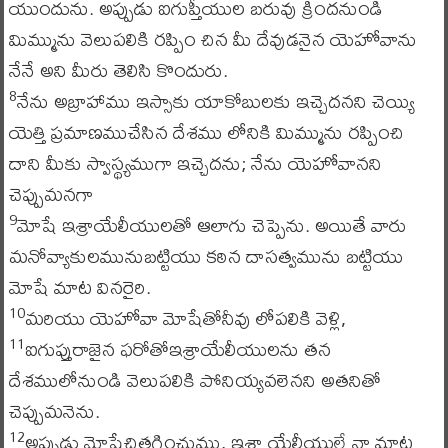
యుందును. అప్పుడు ఐగుప్తీయుల బరువు క్రిందనుండి
మిమ్మును వెలుపలికి రప్పిం చిన మీ దేవుడనైన యెహోవాను
నేనే అని మీరు తెలిసి కొందురు.
నేను అబ్రాహాము ఇస్సాకు యాకోబులకు ఇచ్చెదనని చెయ్యి
8
యెత్తి ప్రమాణముచేసిన దేశము లోనికి మిమ్మును రప్పించి
దాని మీకు స్వాస్థ్యముగా ఇచ్చెదను; నేను యెహోవానని
చెప్పుమనగా
మోషే ఇశ్రాయేలీయులతో ఆలాగు చెప్పెను. అయితే వారు
9
మనోవ్యాకులమునుబట్టియు కఠిన దాసత్వమును బట్టియు
మోషే మాట వినరైరి.
మరియు యెహోవా మోషేతోనీవు లోపలికి వెళ్లి,
10
ఐగుప్తురాజైన ఫరోతోఇశ్రాయేలీయులను తన
11
దేశములోనుండి వెలుపలికి పోనియ్యవలెనని అతనితో
చెప్పుమనెను.
అప్పుడు మోషేచిత్తగించుము, ఇశ్రా యేలీయులే నా మాట
12