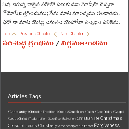
నీవు ఐగుప్తు రాజైన ఫరోతో పలుకుమని మోషేతో చెప్పగా
మోషేచిత్తగించుము; నేను మాట మాంద్యము గలవాడను,
30
ఫరో నా మాట యెట్లు వినునని యెహోవా సన్నిధిని పలికెను.
Top
Previous Chapter
Next Chapter
పరిశుద్ధ గ్రంథము
/
నిర్గమకాండము
Articles Tags
#Christianity
#ChristianTradition
#Cross
#Crucifixion
#Faith
#GoodFriday
#Gospel
Christmas
christian life
#JesusChrist
#Redemption
#Sacrifice
#Salvation
Forgiveness
Cross of Jesus Christ
daily verse
descipleship
Easter