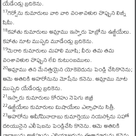
యేడేండ్లు బ్రదికెను.
గెర్షోను కుమారులు వారి వారి వంశావళుల చొప్పున లిబ్నీ
17
షిమీ.
కహాతు కుమారులు అమ్రాము ఇస్హారు హెబ్రోను ఉజ్జీయేలు.
18
కహాతు నూట ముప్పది మూడేండ్లు బ్రదికెను.
మెరారి కుమారులు మహలి మూషి; వీరు తమ తమ
19
వంశావళుల చొప్పున లేవి కుటుంబములు.
అమ్రాము తన మేనత్తయైన యోకెబెదును పెండ్లి చేసికొనెను;
20
ఆమె అతనికి అహరోనును మోషేను కనెను. అమ్రాము నూట
ముప్పది యేడేండ్లు బ్రదికెను.
ఇస్హారు కుమారులు కోరహు నెపెగు జిఖ్రీ
21
ఉజ్జీయేలు కుమారులు మిషాయేలు ఎల్సాఫాను సిత్రీ.
22
అహరోను అమీ్మనాదాబు కుమార్తెయు నయస్సోను సహో
23
దరియునైన ఎలీషెబను పెండ్లిచేసి కొనెను. ఆమె అతనికి
నాదాబును అబీహును ఎలియాజరును ఈతామారును కనెను.