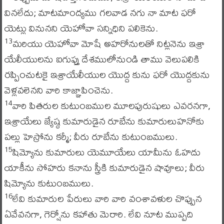
వినలేదు; మాటమాంద్యము గలవాడ నగు నా మాట ఫరో
యెట్లు వినునని యెహోవా సన్నిధిని పలికెను.
మరియు యెహోవా మోషే అహరోనులతో నిట్లనెను ఇశ్రా
13
యేలీయులను ఐగుప్తు దేశములోనుండి తాము వెలుపలికి
రప్పించుటకై ఇశ్రాయేలీయుల యొద్ద కును ఫరో యొద్దకును
వెళ్లవలెనని వారి కాజ్ఞాపించెను.
వారి పితరుల కుటుంబముల మూలపురుషులు ఎవరనగా,
14
ఇశ్రాయేలు జ్యేష్ఠ కుమారుడైన రూబేను కుమారులుహనోకు
పల్లు హెస్రోను కర్మీ; వీరు రూబేను కుటుంబములు.
షిమ్యోను కుమారులు యెమూయేలు యామీను ఓహదు
15
యాకీను సోహరు కనాను స్త్రీకి కుమారుడైన షావూలు; వీరు
షిమ్యోను కుటుంబములు.
లేవి కుమారుల పేరులు వారి వారి వంశావళుల చొప్పున
16
ఏవేవనగా, గెర్షోను కహాతు మెరారి. లేవి నూట ముప్పది