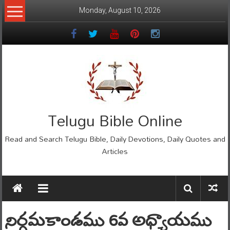
Skip
Monday, August 10, 2026
to
content
Telugu Bible Online
Read and Search Telugu Bible, Daily Devotions, Daily Quotes and
Articles
నిర్గమకాండము 6వ అధ్యాయము