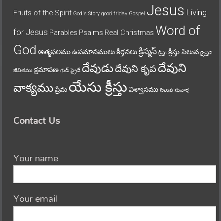
Jesus
Living
Fruits of the Spirit
God's Story
good friday
Gospel
Word of
for Jesus
Parables
Psalms
Real Christmas
God
క్రిస్మస్
ఆత్మఫలము
ఉపమానములు
కీర్తనలు
క్రీస్తు సిలువ
క్రీస్తు
క్రైస్తవ
దేవుని
దేవుడు
దేవుని కృప
క్షమాపణ
జీవితము
గుడ్ ఫ్రైడే
యేసు క్రీస్తు
వాక్యము
ప్రేమ
విశ్వాసము
సిలువ
సువార్త
Contact Us
Your name
Your email