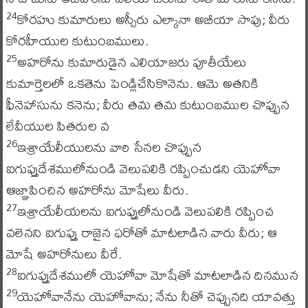
కోరహు కుమారులు అస్సీరు ఎల్కానా అబీయా సాపు; వీరు
24
కోరహీయుల కుటుంబములు.
అహరోను కుమారుడైన ఎలియాజరు పూతీయేలు
25
కుమార్తెలలో ఒకతెను పెండ్లిచేసికొనెను. ఆమె అతనికి
ఫీనెహాసును కనెను; వీరు తమ తమ కుటుంబముల చొప్పున
లేవీయుల పితరుల వ
ఇశ్రాయేలీయులను వారి సేనల చొప్పున
26
ఐగుప్తుదేశములోనుండి వెలుపలికి రప్పించుడని యెహోవా
ఆజ్ఞాపించిన అహరోను మోషేలు వీరు.
ఇశ్రాయేలీయలను ఐగుప్తులోనుండి వెలుపలికి రప్పించ
27
వలెనని ఐగుప్తు రాజైన ఫరోతో మాటలాడిన వారు వీరు; ఆ
మోషే అహరోనులు వీరే.
ఐగుప్తుదేశములో యెహోవా మోషేతో మాటలాడిన దినమున
28
యెహోవానేను యెహోవాను; నేను నీతో చెప్పునది యావత్తు
29