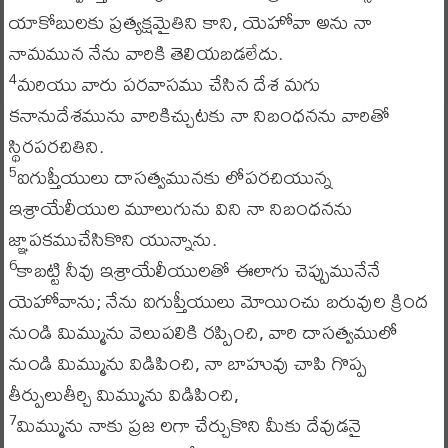
యాకోబులకు ప్రత్యక్షమైతిని కాని, యెహోవా అను నా
నామమున నేను వారికి తెలియబడలేదు.
మరియు వారు పరవాసము చేసిన దేశ మగు
4
కనానుదేశమును వారికిచ్చుటకు నా నిబంధనను వారితో
స్థిరపరచితిని.
ఐగుప్తీయులు దాసత్వమునకు లోపరచియున్న
5
ఇశ్రాయేలీయుల మూలుగును విని నా నిబంధనను
జ్ఞాపకముచేసికొని యున్నాను.
కాబట్టి నీవు ఇశ్రాయేలీయులతో ఈలాగు చెప్పుమునేనే
6
యెహోవాను; నేను ఐగుప్తీయులు మోయించు బరువుల క్రింద
నుండి మిమ్మును వెలుపలికి రప్పించి, వారి దాసత్వములో
నుండి మిమ్మును విడిపించి, నా బాహువు చాపి గొప్ప
తీర్పులుతీర్చి మిమ్మును విడిపించి,
మిమ్మును నాకు ప్రజ లగా చేర్చుకొని మీకు దేవుడనై
7