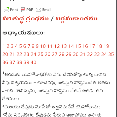
పరిశుద్ధ గ్రంథము
/
నిర్గమకాండము
అధ్యాయములు:
1
2
3
4
5
6
7
8
9
10
11
12
13
14
15
16
17
18
19
20
21
22
23
24
25
26
27
28
29
30
31
32
33
34
35
36
37
38
39
40
అందుకు యెహోవాఫరోకు నేను చేయబోవు చున్న దానిని
1
నీవు నిశ్చయముగా చూచెదవు; బలమైన హస్తముచేత అతడు
వారిని పోనిచ్చును, బలమైన హస్తము చేతనే అతడు తన
దేశముల
మరియు దేవుడు మోషేతో ఇట్లనెనునేనే యెహోవాను;
2
నేను సర్వశక్తిగల దేవుడను పేరున అబ్రాహాము ఇస్సాకు
3