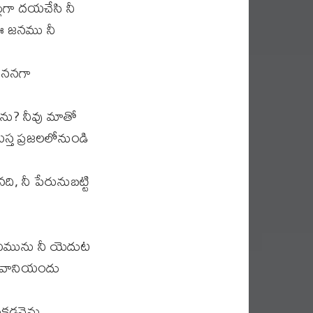
ుగా దయచేసి నీ
 ఈ జనము నీ
ెదననగా
ను? నీవు మాతో
స్త ప్రజలలోనుండి
ి, నీ పేరునుబట్టి
మును నీ యెదుట
ో వానియందు
కడనెను.