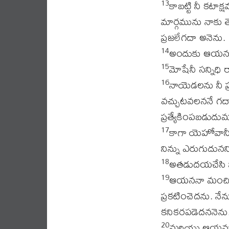
కాబట్టి నీ కటా
13
మార్గమును నాకు త
ప్రజలేగదా అనెను.
అందుకు ఆయననా స
14
మోషేనీ సన్నిధ
15
నాయెడలను నీ ప
16
వచ్చుటవలననే గదా
ప్రత్యేకింపబడుదు
కాగా యెహోవానీవు
17
నిన్ను ఎరుగుదునన
అతడుదయచేసి 
18
ఆయననా మంచిత
19
ప్రకటించెదను. న
కనికరపడెదననెను
మరియు ఆయననీవ
20