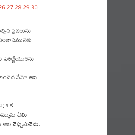
26
27
28
29
30
్చిన ప్రజలును
ీ సంతానమునకు
పెరిజ్జీయులను
రించెద నేమో అని
లు; ఒక
ిమ్మును ఏమి
అని చెప్పుమనెను.