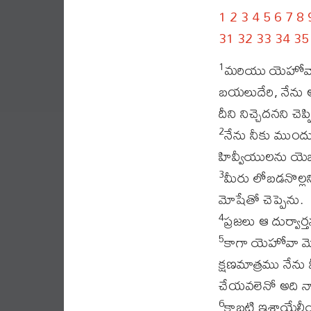
1
2
3
4
5
6
7
8
31
32
33
34
35
మరియు యెహోవా మో
1
బయలుదేరి, నేను
దీని నిచ్చెదనని చ
నేను నీకు ముంద
2
హివ్వీయులను యెబ
మీరు లోబడనొల్లన
3
మోషేతో చెప్పెను.
ప్రజలు ఆ దుర్వా
4
కాగా యెహోవా మో
5
క్షణమాత్రము నేను
చేయవలెనో అది నా
కాబట్టి ఇశ్రాయ
6