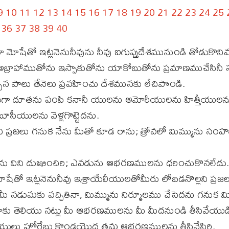
9
10
11
12
13
14
15
16
17
18
19
20
21
22
23
24
25
36
37
38
39
40
షేతో ఇట్లనెనునీవును నీవు ఐగుప్తుదేశమునుండి తోడుకొనివచ
 అబ్రాహాముతోను ఇస్సాకుతోను యాకోబుతోను ప్రమాణముచేసిన
ెప్పిన పాలు తేనెలు ప్రవహించు దేశమునకు లేచిపొండి.
ుగా దూతను పంపి కనానీ యులను అమోరీయులను హిత్తీయులను 
ూసీయులను వెళ్లగొట్టెదను.
ి ప్రజలు గనుక నేను మీతో కూడ రాను; త్రోవలో మిమ్మును సంహ
ర్తను విని దుఃఖించిరి; ఎవడును ఆభరణములను ధరించుకొనలేదు.
షేతో ఇట్లనెనునీవు ఇశ్రాయేలీయులతోమీరు లోబడనొల్లని ప్రజ
 మీ నడుమకు వచ్చితినా, మిమ్మును నిర్మూలము చేసెదను గనుక మ
కు తెలియు నట్లు మీ ఆభరణములను మీ మీదనుండి తీసివేయుడి 
ేలీయులు హోరేబు కొండయొద్ద తమ ఆభరణములను తీసివేసిరి.