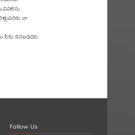
ువవలెను.
ెళ్లువరకు నా
ఖము నీకు కనబడదని
Follow Us