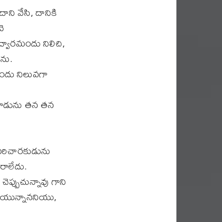
ి వేసి, దానికి
వె
ద్వారమందు నిలిచి,
ను.
ందు నిలువగా
ివాడును తన తన
పరిచారకుడును
రాలేదు.
ప్పుచున్నావు గాని
ిగియున్నాననియు,