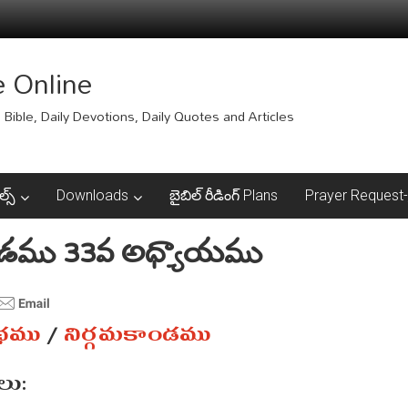
e Online
Bible, Daily Devotions, Daily Quotes and Articles
ల్స్
Downloads
బైబిల్ రీడింగ్ Plans
Prayer Request-ప్
ాండము 33వ అధ్యాయము
ంథము
/
నిర్గమకాండము
ు: