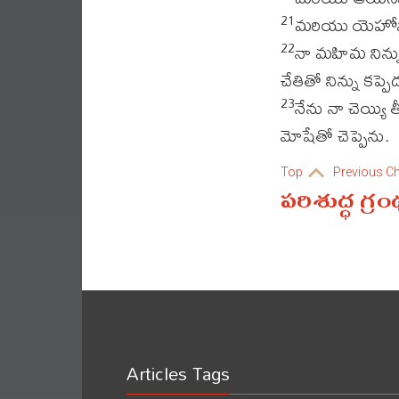
మరియు యెహోవా
21
నా మహిమ నిన్ను
22
చేతితో నిన్ను కప్పె
నేను నా చెయ్యి
23
మోషేతో చెప్పెను.
Top
Previous C
పరిశుద్ధ గ్ర
Articles Tags