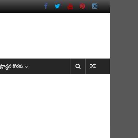
రార్ధన కొరకు