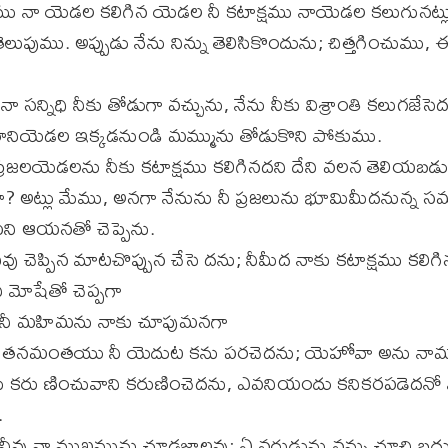
క్షము నా యెడల కలిగిన యెడల నీ కటాక్షము నాయెడల కలుగునట్ల
ెలుపుము. అప్పుడు నేను నిన్ను తెలిసికొందును; చిత్తగించుము,
న్నిధి నీకు తోడుగా వచ్చును, నేను నీకు విశ్రాంతి కలుగజేస
ి రానియెడల ఇక్కడనుండి మమ్మును తోడుకొని పోకుము.
్రజలయెడలను నీకు కటాక్షము కలిగినదని దేని వలన తెలియబడు
? అట్లు మేము, అనగా నేనును నీ ప్రజలును భూమిమీదనున్న సమ
మని ఆయనతో చెప్పెను.
 చెప్పిన మాటచొప్పున చేసె దను; నీమీద నాకు కటాక్షము కలిగినద
ి మోషేతో చెప్పగా
నీ మహిమను నాకు చూపుమనగా
నమంతయు నీ యెదుట కను పరచెదను; యెహోవా అను నామ
ేను కరు ణించువాని కరుణించెదను, ఎవనియందు కనికరపడెదన
.
ు నా ముఖమును చూడజాలవు; ఏ నరుడును నన్ను చూచి బ్రదు