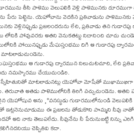
మును తీసి పాళెము వెలుపలికి వెళ్లి పాళెమునకు దూరముగా దాన
మను పేరు పెట్టెను. యెహోవాను వెదకిన ప్రతివాడును పాళెమునకు 
కు వెళ్లినప్పుడు ప్రజలందరును లేచి, ప్రతివాడు తన గుడారపు 
లోనికి పోవువరకు అతని వెనుకతట్టు నిదానించి చూచు చుండె
లోనికి పోయినప్పుడు మేఘస్తంభము దిగి ఆ గుడారపు ద్వారమ
 మాటలాడుచుండెను.
ేఘస్తంభము ఆ గుడారపు ద్వారమున నిలుచుటచూచి, లేచి ప్రత
ందు నమస్కారము చేయుచుండిరి.
స్నేహితునితో మాటలాడునట్లు యెహోవా మోషేతో ముఖాముఖిగా
 తరువాత అతడు పాళెములోనికి తిరిగి వచ్చుచుండెను. అతని 
న యెహోషువ అను ¸°వనస్థుడు గుడారములోనుండి వెలుపలికి 
ఇట్లనెనుచూడుము ఈ ప్రజలను తోడుకొని పొమ్మని నీవు నాతో చె
దవో అది నాకు తెలుపలేదు. నీవునేను నీ పేరునుబట్టి నిన్ను ఎర
కలిగినదనియు చెప్పితివి కదా.