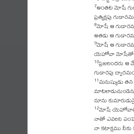
అంతట మోషే గుడార
7
ప్రత్యక్షపు గుడార
మోషే ఆ గుడారమున
8
అతడు ఆ గుడారము 
మోషే ఆ గుడారము
9
యెహోవా మోషేతో
ప్రజలందరు ఆ మ
10
గుడారపు ద్వారమ
మనుష్యుడు తన 
11
మాటలాడుచుండెను.
నూను కుమారుడునై
మోషే యెహోవాతో 
12
నాతో ఎవరిని పంపె
నా కటాక్షము నీకు 