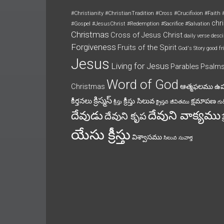
#Christianity
#ChristianTradition
#Cross
#Crucifixion
#Faith
chri
#Gospel
#JesusChrist
#Redemption
#Sacrifice
#Salvation
Christmas
Cross of Jesus Christ
daily verse
desci
Forgiveness
Fruits of the Spirit
God's Story
good fr
Jesus
Living for Jesus
Parables
Psalm
Word of God
Christmas
ఆత్మఫలము
ఉ
క్రిస్మస్
కీర్తనలు
క్రీస్తు సిలువ
క్షమాపణ
క్రీస్తు
క్రైస్తవ జీవితము
గుడ
దేవుని వాక్యము
దేవుడు
దేవుని కృప
యేసు క్రీస్తు
విశ్వాసము
సిలువ
సువార్త