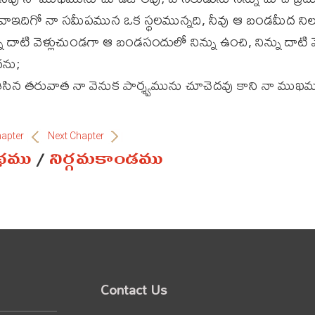
ఇదిగో నా సమీపమున ఒక స్థలమున్నది, నీవు ఆ బండమీద నిల
 దాటి వెళ్లుచుండగా ఆ బండసందులో నిన్ను ఉంచి, నిన్ను దాటి వ
దను;
 తీసిన తరువాత నా వెనుక పార్శ్వమును చూచెదవు కాని నా ము
hapter
Next Chapter
ంథము
/
నిర్గమకాండము
Contact Us