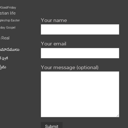
#GoodFriday
stian life
Your name
pleship
Easter
iday
Gospel
s
Real
Your email
పమానములు
్ ఫ్రైడే
Your message (optional)
ప్రేమ