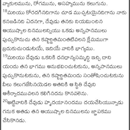
వ్యాకులమును, రోగమును, అసహ్యమును కలుగును.
మరియు కోరదగినదిగాను చూడ ముచ్చటయైనదిగాను నాకు
18
కనబడినది ఏదనగా, దేవుడు తనకు నియమించిన
ఆయుష్కాల దినములన్నియు ఒకడు అన్నపానములు
పుచ్చుకొనుచు తన కష్టార్జితమంతటివలన క్షేమముగా
బ్రదుకుచుండుటయే, ఇదియే వానికి భాగ్యము.
మరియు దేవుడు ఒకనికి ధనధాన్యసమృద్ధి ఇచ్చి దాని
19
యందు తన భాగము అనుభవించుటకును, అన్నపానములు
పుచ్చుకొనుటకును, తన కష్టార్జితమందు సంతోషించుటకును
వీలు కలుగజేసినయెడల అతనికి ఆ స్థితి దేవుని
ఆశీర్వాదమువలన కలిగినదను కొనవలెను.
అట్టివానికి దేవుడు హృదయానందము దయచేసియున్నాడు
20
గనుక అతడు తన ఆయుష్కాల దినములను జ్ఞాపకము
చేసికొనడు.