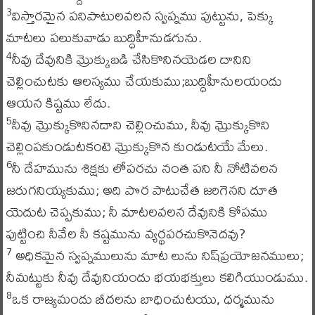
విస్తారమైన పనిపాటులవలన స్వప్నము పుట్టును, పెక్కు
3
మాటలు పలుకువాడు బుద్ధిహీనుడగును.
నీవు దేవునికి మ్రొక్కుబడి చేసికొనినయెడల దానిని
4
చెల్లించుటకు ఆలస్యము చేయకుము;బుద్ధిహీనులయందు
ఆయన కిష్టము లేదు.
నీవు మ్రొక్కుకొనినదాని చెల్లించుము, నీవు మ్రొక్కుకొని
5
చెల్లింపకుండుటకంటె మ్రొక్కుకొన కుండుటయే మేలు.
నీ దేహమును శిక్షకు లోపరచు నంత పని నీ నోటివలన
6
జరుగనియ్యకుము; అది పొర పాటుచేత జరిగెనని దూత
యెదుట చెప్పకుము; నీ మాటలవలన దేవునికి కోపము
పుట్టించి నీవేల నీ కష్టమును వ్యర్థపరచుకొనెదవు?
అధికమైన స్వప్నములును మాట లును నిష్‌ప్రయోజనములు;
7
నీమట్టుకు నీవు దేవునియందు భయభక్తులు కలిగియుండుము.
ఒక రాజ్యమందు బీదలను బాధించుటయు, ధర్మమును
8