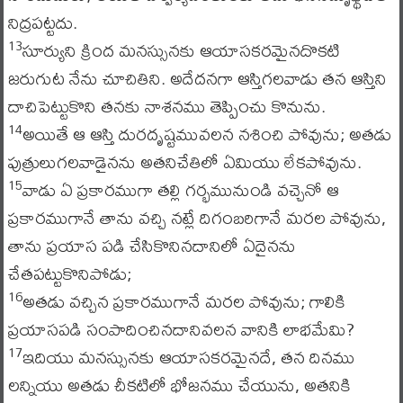
నిద్రపట్టదు.
సూర్యుని క్రింద మనస్సునకు ఆయాసకరమైనదొకటి
13
జరుగుట నేను చూచితిని. అదేదనగా ఆస్తిగలవాడు తన ఆస్తిని
దాచిపెట్టుకొని తనకు నాశనము తెప్పించు కొనును.
అయితే ఆ ఆస్తి దురదృష్టమువలన నశించి పోవును; అతడు
14
పుత్రులుగలవాడైనను అతనిచేతిలో ఏమియు లేకపోవును.
వాడు ఏ ప్రకారముగా తల్లి గర్భమునుండి వచ్చెనో ఆ
15
ప్రకారముగానే తాను వచ్చి నట్లే దిగంబరిగానే మరల పోవును,
తాను ప్రయాస పడి చేసికొనినదానిలో ఏదైనను
చేతపట్టుకొనిపోడు;
అతడు వచ్చిన ప్రకారముగానే మరల పోవును; గాలికి
16
ప్రయాసపడి సంపాదించినదానివలన వానికి లాభమేమి?
ఇదియు మనస్సునకు ఆయాసకరమైనదే, తన దినము
17
లన్నియు అతడు చీకటిలో భోజనము చేయును, అతనికి