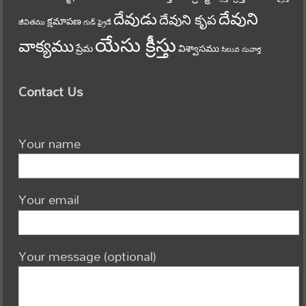
దేవుని
దేవుడు
దేవుని కృప
క్షమాపణ
జీవితము
గుడ్ ఫ్రైడే
యేసు క్రీస్తు
వాక్యము
ప్రేమ
విశ్వాసము
సిలువ
సువార్త
Contact Us
Your name
Your email
Your message (optional)