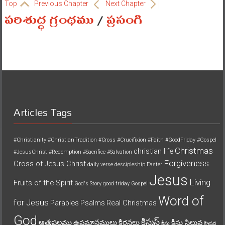
Top
Previous Chapter
Next Chapter
పరిశుద్ధ గ్రంథము
/
ప్రసంగి
Articles Tags
#Christianity
#ChristianTradition
#Cross
#Crucifixion
#Faith
#GoodFriday
#Gospel
Christmas
christian life
#JesusChrist
#Redemption
#Sacrifice
#Salvation
Forgiveness
Cross of Jesus Christ
daily verse
descipleship
Easter
Jesus
Living
Fruits of the Spirit
God's Story
good friday
Gospel
Word of
for Jesus
Parables
Psalms
Real Christmas
God
క్రిస్మస్
ఆత్మఫలము
ఉపమానములు
కీర్తనలు
క్రీస్తు సిలువ
క్రీస్తు
క్రైస్తవ