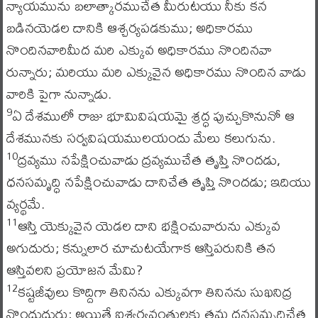
న్యాయమును బలాత్కారముచేత మీరుటయు నీకు కన
బడినయెడల దానికి ఆశ్చర్యపడకుము; అధికారము
నొందినవారిమీద మరి ఎక్కువ అధికారము నొందినవా
రున్నారు; మరియు మరి ఎక్కువైన అధికారము నొందిన వాడు
వారికి పైగా నున్నాడు.
ఏ దేశములో రాజు భూమివిషయమై శ్రద్ధ పుచ్చుకొనునో ఆ
9
దేశమునకు సర్వవిషయములయందు మేలు కలుగును.
ద్రవ్యము నపేక్షించువాడు ద్రవ్యముచేత తృప్తి నొందడు,
10
ధనసమృద్ధి నపేక్షించువాడు దానిచేత తృప్తి నొందడు; ఇదియు
వ్యర్థమే.
ఆస్తి యెక్కువైన యెడల దాని భక్షించువారును ఎక్కువ
11
అగుదురు; కన్నులార చూచుటయేగాక ఆస్తిపరునికి తన
ఆస్తివలని ప్రయోజన మేమి?
కష్టజీవులు కొద్దిగా తినినను ఎక్కువగా తినినను సుఖనిద్ర
12
నొందుదురు; అయితే ఐశ్వర్యవంతులకు తమ ధనసమృధ్థిచేత