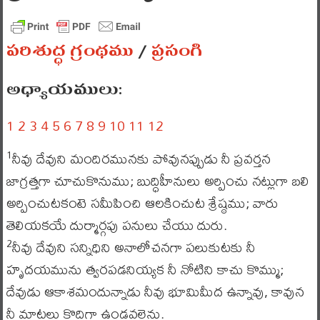
పరిశుద్ధ గ్రంథము
/
ప్రసంగి
అధ్యాయములు:
1
2
3
4
5
6
7
8
9
10
11
12
నీవు దేవుని మందిరమునకు పోవునప్పుడు నీ ప్రవర్తన
1
జాగ్రత్తగా చూచుకొనుము; బుద్ధిహీనులు అర్పించు నట్లుగా బలి
అర్పించుటకంటె సమీపించి ఆలకించుట శ్రేష్ఠము; వారు
తెలియకయే దుర్మార్గపు పనులు చేయు దురు.
నీవు దేవుని సన్నిధిని అనాలోచనగా పలుకుటకు నీ
2
హృదయమును త్వరపడనియ్యక నీ నోటిని కాచు కొమ్ము;
దేవుడు ఆకాశమందున్నాడు నీవు భూమిమీద ఉన్నావు, కావున
నీ మాటలు కొద్దిగా ఉండవలెను.