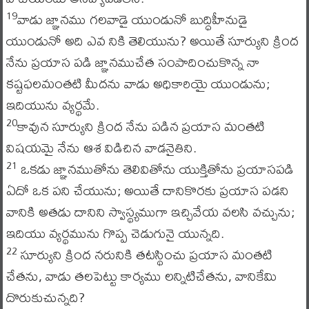
వాడు జ్ఞానము గలవాడై యుండునో బుద్ధిహీనుడై
19
యుండునో అది ఎవ నికి తెలియును? అయితే సూర్యుని క్రింద
నేను ప్రయాస పడి జ్ఞానముచేత సంపాదించుకొన్న నా
కష్టఫలమంతటి మీదను వాడు అధికారియై యుండును;
ఇదియును వ్యర్థమే.
కావున సూర్యుని క్రింద నేను పడిన ప్రయాస మంతటి
20
విషయమై నేను ఆశ విడిచిన వాడనైతిని.
ఒకడు జ్ఞానముతోను తెలివితోను యుక్తితోను ప్రయాసపడి
21
ఏదో ఒక పని చేయును; అయితే దానికొరకు ప్రయాస పడని
వానికి అతడు దానిని స్వాస్థ్యముగా ఇచ్చివేయ వలసి వచ్చును;
ఇదియు వ్యర్థమును గొప్ప చెడుగునై యున్నది.
సూర్యుని క్రింద నరునికి తటస్థించు ప్రయాస మంతటి
22
చేతను, వాడు తలపెట్టు కార్యము లన్నిటిచేతను, వానికేమి
దొరుకుచున్నది?