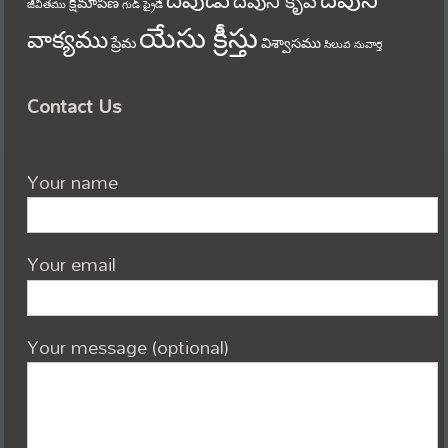
దేవుని
దేవుడు
దేవుని కృప
క్షమాపణ
జీవితము
గుడ్ ఫ్రైడే
యేసు క్రీస్తు
వాక్యము
ప్రేమ
విశ్వాసము
సిలువ
సువార్త
Contact Us
Your name
Your email
Your message (optional)