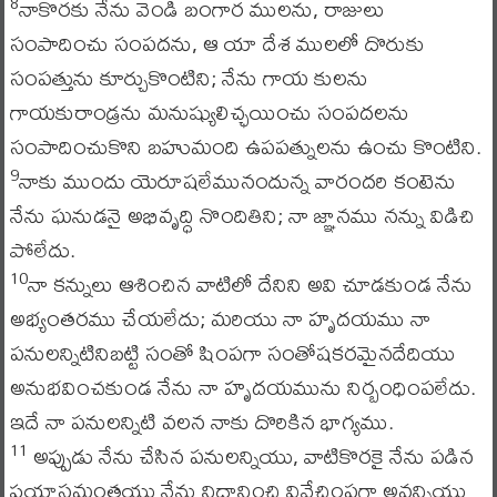
నాకొరకు నేను వెండి బంగార ములను, రాజులు
8
సంపాదించు సంపదను, ఆ యా దేశ ములలో దొరుకు
సంపత్తును కూర్చుకొంటిని; నేను గాయ కులను
గాయకురాండ్రను మనుష్యులిచ్ఛయించు సంపదలను
సంపాదించుకొని బహుమంది ఉపపత్నులను ఉంచు కొంటిని.
నాకు ముందు యెరూషలేమునందున్న వారందరి కంటెను
9
నేను ఘనుడనై అభివృద్ధి నొందితిని; నా జ్ఞానము నన్ను విడిచి
పోలేదు.
నా కన్నులు ఆశించిన వాటిలో దేనిని అవి చూడకుండ నేను
10
అభ్యంతరము చేయలేదు; మరియు నా హృదయము నా
పనులన్నిటినిబట్టి సంతో షింపగా సంతోషకరమైనదేదియు
అనుభవించకుండ నేను నా హృదయమును నిర్బంధింపలేదు.
ఇదే నా పనులన్నిటి వలన నాకు దొరికిన భాగ్యము.
అప్పుడు నేను చేసిన పనులన్నియు, వాటికొరకై నేను పడిన
11
ప్రయాసమంతయు నేను నిదానించి వివేచింపగా అవన్నియు