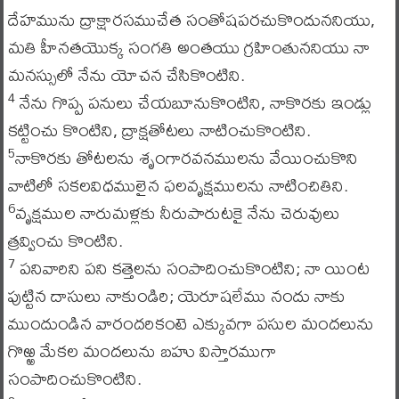
దేహమును ద్రాక్షారసముచేత సంతోషపరచుకొందుననియు,
మతి హీనతయొక్క సంగతి అంతయు గ్రహింతుననియు నా
మనస్సులో నేను యోచన చేసికొంటిని.
నేను గొప్ప పనులు చేయబూనుకొంటిని, నాకొరకు ఇండ్లు
4
కట్టించు కొంటిని, ద్రాక్షతోటలు నాటించుకొంటిని.
నాకొరకు తోటలను శృంగారవనములను వేయించుకొని
5
వాటిలో సకలవిధములైన ఫలవృక్షములను నాటించితిని.
వృక్షముల నారుమళ్లకు నీరుపారుటకై నేను చెరువులు
6
త్రవ్వించు కొంటిని.
పనివారిని పని కత్తెలను సంపాదించుకొంటిని; నా యింట
7
పుట్టిన దాసులు నాకుండిరి; యెరూషలేము నందు నాకు
ముందుండిన వారందరికంటె ఎక్కువగా పసుల మందలును
గొఱ్ఱ మేకల మందలును బహు విస్తారముగా
సంపాదించుకొంటిని.