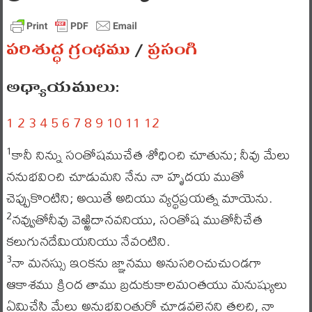
పరిశుద్ధ గ్రంథము
/
ప్రసంగి
అధ్యాయములు:
1
2
3
4
5
6
7
8
9
10
11
12
కానీ నిన్ను సంతోషముచేత శోధించి చూతును; నీవు మేలు
1
ననుభవించి చూడుమని నేను నా హృదయ ముతో
చెప్పుకొంటిని; అయితే అదియు వ్యర్థప్రయత్న మాయెను.
నవ్వుతోనీవు వెఱ్ఱిదానవనియు, సంతోష ముతోనీచేత
2
కలుగునదేమియనియు నేవంటిని.
నా మనస్సు ఇంకను జ్ఞానము అనుసరించుచుండగా
3
ఆకాశము క్రింద తాము బ్రదుకుకాలమంతయు మనుష్యులు
ఏమిచేసి మేలు అనుభవింతురో చూడవలెనని తలచి, నా