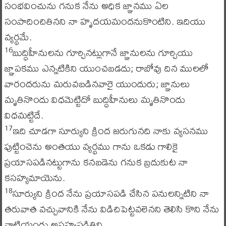
సంభవించును గనుక నేను అధిక జ్ఞానము ఏల
సంపాదించితినని నా హృదయమందనుకొంటిని. ఇదియు
వ్యర్థమే.
బుద్ధిహీనులను గూర్చినట్లుగానే జ్ఞానులను గూర్చియు
16
జ్ఞాపకము ఎన్నటికిని యుంచబడదు; రాబోవు దిన ములలో
వారందరును మరువబడినవారై యుందురు; జ్ఞానులు
మృతినొందు విధమెట్టిదో బుద్ధిహీనులు మృతినొందు
విధమట్టిదే.
ఇది చూడగా సూర్యుని క్రింద జరుగునది నాకు వ్యసనము
17
పుట్టించెను అంతయు వ్యర్థము గాను ఒకడు గాలికై
ప్రయాసపడినట్టుగాను కనబడెను గనుక బ్రదుకుట నా
కసహ్యమాయెను.
సూర్యుని క్రింద నేను ప్రయాసపడి చేసిన పనులన్నిటిని నా
18
తరువాత వచ్చువానికి నేను విడిచిపెట్టవలెనని తెలిసి కొని నేను
వాటియందు అసహ్యపడితిని.