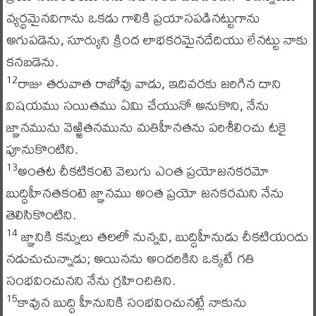
వ్యర్థమైనవిగాను ఒకడు గాలికి ప్రయాసపడినట్టుగాను
అగుపడెను, సూర్యుని క్రింద లాభకరమైనదేదియు లేనట్టు నాకు
కనబడెను.
రాజు తరువాత రాబోవు వాడు, ఇదివరకు జరిగిన దాని
12
విషయము సయితము ఏమి చేయునో అనుకొని, నేను
జ్ఞానమును వెఱ్ఱితనమును మతిహీనతను పరిశీలించు టకై
పూనుకొంటిని.
అంతట చీకటికంటె వెలుగు ఎంత ప్రయోజనకరమో
13
బుద్ధిహీనతకంటె జ్ఞానము అంత ప్రయో జనకరమని నేను
తెలిసికొంటిని.
జ్ఞానికి కన్నులు తలలో నున్నవి, బుద్ధిహీనుడు చీకటియందు
14
నడుచుచున్నాడు; అయినను అందరికిని ఒక్కటే గతి
సంభవించునని నేను గ్రహించితిని.
కావున బుద్ధి హీనునికి సంభవించునట్లే నాకును
15