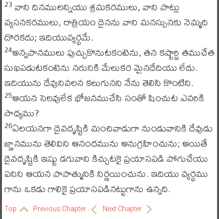
వాని దినములన్నియు శ్రమకరములు, వాని పాట్లు
23
వ్యసనకరములు, రాత్రియం దైనను వాని మనస్సునకు నెమ్మది
దొరకదు; ఇదియువ్యర్థమే.
అన్నపానములు పుచ్చుకొనుటకంటెను, తన కష్టార్జి తముచేత
24
సుఖపడుటకంటెను నరునికి మేలుకర మైనదేదియు లేదు.
ఇదియును దేవునివలన కలుగునని నేను తెలిసి కొంటిని.
ఆయన సెలవులేక భోజనముచేసి సంతో షించుట ఎవరికి
25
సాధ్యము?
ఏలయనగా దైవదృష్టికి మంచివాడుగా నుండువానికి దేవుడు
26
జ్ఞానమును తెలివిని ఆనందమును అనుగ్రహించును; అయితే
దైవదృష్టికి ఇష్టు డగువాని కిచ్చుటకై ప్రయాసపడి పోగుచేయు
పనిని ఆయన పాపాత్మునికి నిర్ణయించును. ఇదియు వ్యర్థము
గాను ఒకడు గాలికై ప్రయాసపడినట్టుగాను ఉన్నది.
Top
Previous Chapter
Next Chapter