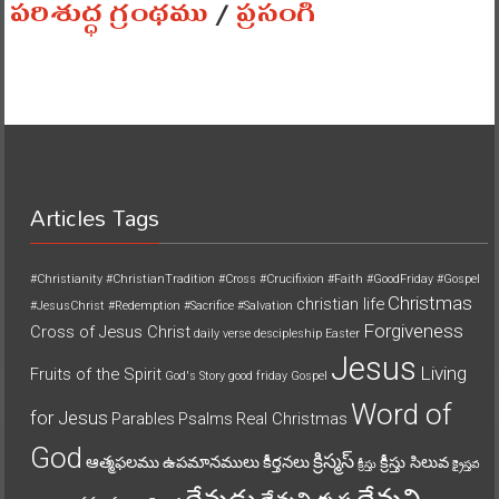
పరిశుద్ధ గ్రంథము
/
ప్రసంగి
Articles Tags
#Christianity
#ChristianTradition
#Cross
#Crucifixion
#Faith
#GoodFriday
#Gospel
Christmas
christian life
#JesusChrist
#Redemption
#Sacrifice
#Salvation
Forgiveness
Cross of Jesus Christ
daily verse
descipleship
Easter
Jesus
Living
Fruits of the Spirit
God's Story
good friday
Gospel
Word of
for Jesus
Parables
Psalms
Real Christmas
God
క్రిస్మస్
ఆత్మఫలము
ఉపమానములు
కీర్తనలు
క్రీస్తు సిలువ
క్రీస్తు
క్రైస్తవ