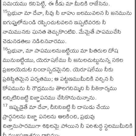
సమయము కనిపెట్టి, ఈ కీడు మా మీదికి రాజేసెను.
ప్రభువా మా దేవా, నీవు నీ బాహు బలమువలన నీ జనమును
15
ఐగుప్తులోనుండి రప్పించుటవలన ఇప్పటివరకు నీ
నామమునకు ఘనత తెచ్చుకొంటివి. మేమైతే పాపముచేసి
చెడునడతలు నడిచినవారము.
ప్రభువా, మా పాపములనుబట్టియు మా పితరుల దోష
16
మునుబట్టియు, యెరూషలేము నీ జనులచుట్టునున్న సకల
ప్రజలయెదుట నిందాస్పదమైనది. యెరూషలేము నీకు
ప్రతిష్ఠితమైన పర్వతము; ఆ పట్టణముమీదికి వచ్చిన నీ
కోపమును నీ రౌద్రమును తొలగనిమ్మని నీ నీతికార్యము
లన్నిటినిబట్టి విజ్ఞాపనము చేసికొనుచున్నాను.
ఇప్పుడైతే మా దేవా, దీనినిబట్టి నీ దాసుడు చేయు
17
ప్రార్థనలను విజ్ఞా పనలను ఆలకించి, ప్రభువు
చిత్తానుసారముగా శిథిలమై పోయిన నీ పరిశుద్ధ స్థలముమీదికి
నీ ముఖప్రకాశము రానిమ్ము.