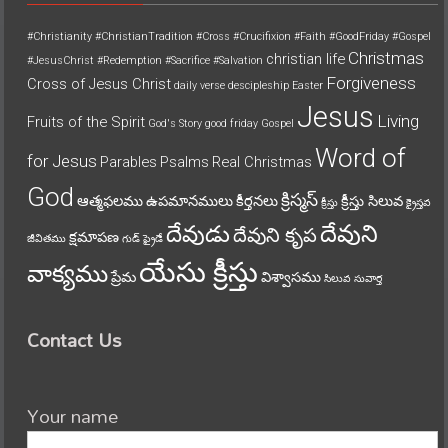
#Christianity
#ChristianTradition
#Cross
#Crucifixion
#Faith
#GoodFriday
#Gospel
Christmas
christian life
#JesusChrist
#Redemption
#Sacrifice
#Salvation
Forgiveness
Cross of Jesus Christ
daily verse
descipleship
Easter
Jesus
Living
Fruits of the Spirit
God's Story
good friday
Gospel
Word of
for Jesus
Parables
Psalms
Real Christmas
God
క్రిస్మస్
ఆత్మఫలము
ఉపమానములు
కీర్తనలు
క్రీస్తు సిలువ
క్రీస్తు
క్రైస్తవ
దేవుని
దేవుడు
దేవుని కృప
క్షమాపణ
జీవితము
గుడ్ ఫ్రైడే
యేసు క్రీస్తు
వాక్యము
ప్రేమ
విశ్వాసము
సిలువ
సువార్త
Contact Us
Your name