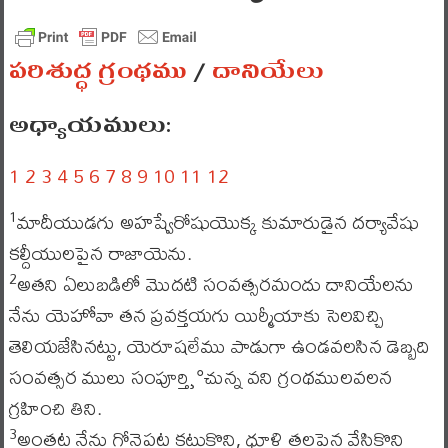
పరిశుద్ధ గ్రంథము
/
దానియేలు
అధ్యాయములు:
1
2
3
4
5
6
7
8
9
10
11
12
మాదీయుడగు అహష్వేరోషుయొక్క కుమారుడైన దర్యావేషు
1
కల్దీయులపైన రాజాయెను.
అతని ఏలుబడిలో మొదటి సంవత్సరమందు దానియేలను
2
నేను యెహోవా తన ప్రవక్తయగు యిర్మీయాకు సెలవిచ్చి
తెలియజేసినట్టు, యెరూషలేము పాడుగా ఉండవలసిన డెబ్బది
సంవత్సర ములు సంపూర్తి¸°చున్న వని గ్రంథములవలన
గ్రహించి తిని.
అంతట నేను గోనెపట్ట కట్టుకొని, ధూళి తలపైన వేసికొని
3