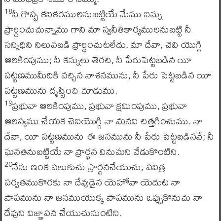
నీ గొప్ప కనికరములనుబట్టియే మేము నిన్ను
18
ప్రార్థించుచున్నాము గాని మా స్వనీతికార్యములనుబట్టి నీ
సన్నిధిని నిలువబడి ప్రార్థించుటలేదు. మా దేవా, చెవి యొగ్గి
ఆలకింపుము; నీ కన్నులు తెరచి, నీ పేరుపెట్టబడిన యీ
పట్టణముమీదికి వచ్చిన నాశనమును, నీ పేరు పెట్టబడిన యీ
పట్టణమును దృష్టించి చూడుము.
ప్రభువా ఆలకింపుము, ప్రభువా క్షమింపుము, ప్రభువా
19
ఆలస్యము చేయక చెవియొగ్గి నా మనవి చిత్తగించుము. నా
దేవా, యీ పట్టణమును ఈ జనమును నీ పేరు పెట్టబడినవే; నీ
ఘనతనుబట్టియే నా ప్రార్థన వినుమని వేడుకొంటిని.
నేను ఇంక పలుకుచు ప్రార్థనచేయుచు, పవిత్ర
20
పర్వతముకొరకు నా దేవుడైన యెహోవా యెదుట నా
పాపమును నా జనముయొక్క పాపమును ఒప్పుకొనుచు నా
దేవుని విజ్ఞాపన చేయుచునుంటిని.