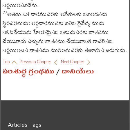
నిర్ణయింపబడెను.
అతడు ఒక వారమువరకు అనేకులకు నిబంధనను
27
స్థిరపరచును; అర్ధవారమునకు బలిని నైవేద్య మును
నిలిపివేయును హేయమైనది నిలుచువరకు నాశనము
చేయువాడు వచ్చును నాశనము చేయువానికి రావలెనని
నిర్ణయించిన నాశనము ముగించువరకు ఈలాగున జరుగును.
Top
Previous Chapter
Next Chapter
పరిశుద్ధ గ్రంథము
/
దానియేలు
Articles Tags