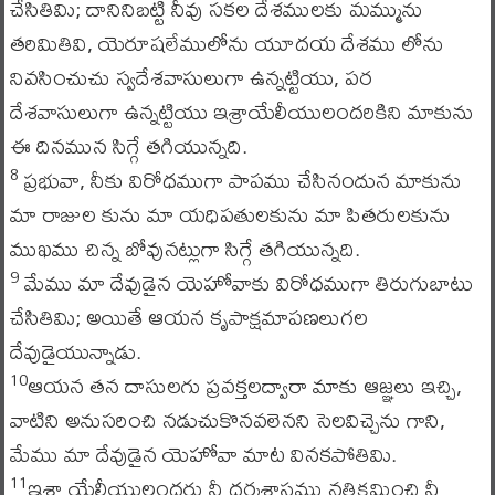
చేసితివిు; దానినిబట్టి నీవు సకల దేశములకు మమ్మును
తరిమితివి, యెరూషలేములోను యూదయ దేశము లోను
నివసించుచు స్వదేశవాసులుగా ఉన్నట్టియు, పర
దేశవాసులుగా ఉన్నట్టియు ఇశ్రాయేలీయులందరికిని మాకును
ఈ దినమున సిగ్గే తగియున్నది.
ప్రభువా, నీకు విరోధముగా పాపము చేసినందున మాకును
8
మా రాజుల కును మా యధిపతులకును మా పితరులకును
ముఖము చిన్న బోవునట్లుగా సిగ్గే తగియున్నది.
మేము మా దేవుడైన యెహోవాకు విరోధముగా తిరుగుబాటు
9
చేసితివిు; అయితే ఆయన కృపాక్షమాపణలుగల
దేవుడైయున్నాడు.
ఆయన తన దాసులగు ప్రవక్తలద్వారా మాకు ఆజ్ఞలు ఇచ్చి,
10
వాటిని అనుసరించి నడుచుకొనవలెనని సెలవిచ్చెను గాని,
మేము మా దేవుడైన యెహోవా మాట వినకపోతివిు.
ఇశ్రా యేలీయులందరు నీ ధర్మశాస్త్రము నతిక్రమించి నీ
11