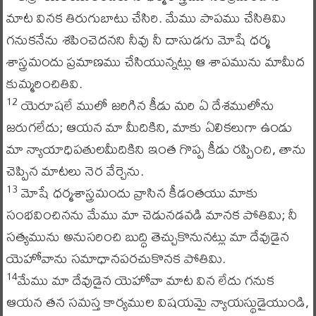
మాట వినక తిరుగుబాటు చేసిరి. మేము పాపము చేసితివిు
గనుకనేను శపించెదనని నీవు నీ దాసుడగు మోషే ధర్మ
శాస్త్రమందు ప్రమాణము చేసియున్నట్లు ఆ శాపమును మామీద
కుమ్మరించితివి.
యెరూషలే ములో జరిగిన కీడు మరి ఏ దేశములోను
12
జరుగలేదు; ఆయన మా మీదికిని, మాకు ఏలికలుగా ఉండు
మా న్యాయాధిపతులమీదికిని ఇంత గొప్ప కీడు రప్పించి, తాను
చెప్పిన మాటలు నెర వేర్చెను.
మోషే ధర్మశాస్త్రమందు వ్రాసిన కీడంతయు మాకు
13
సంభవించినను మేము మా చెడునడవడి మానక పోతివిు; నీ
సత్యమును అనుసరించి బుద్ధి తెచ్చుకొనునట్లు మా దేవుడైన
యెహోవాను సమాధానపరచుకొనక పోతివిు.
మేము మా దేవుడైన యెహోవా మాట విన లేదు గనుక
14
ఆయన తన సమస్త కార్యముల విషయమై న్యాయస్థుడైయుండి,