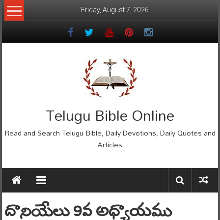
Skip
Friday, August 7, 2026
to
content
Telugu Bible Online
Read and Search Telugu Bible, Daily Devotions, Daily Quotes and
Articles
దానియేలు 9వ అధ్యాయము