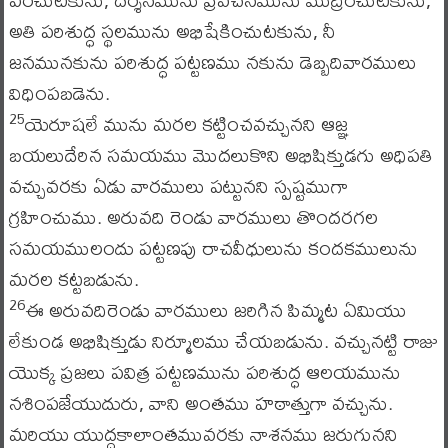
అతి పరిశుద్ధ స్థలమును అభిషేకించుటకును, నీ
జనమునకును పరిశుద్ధ పట్టణము నకును డెబ్బదివారములు
విధింపబడెను.
యెరూషలే మును మరల కట్టించవచ్చునని ఆజ్ఞ
25
బయలుదేరిన సమయము మొదలుకొని అభిషిక్తుడగు అధిపతి
వచ్చువరకు ఏడు వారములు పట్టునని స్పష్టముగా
గ్రహించుము. అరువది రెండు వారములు తొందరగల
సమయములందు పట్టణపు రాచవీధులును కందకములును
మరల కట్టబడును.
ఈ అరువదిరెండు వారములు జరిగిన పిమ్మట ఏమియు
26
లేకుండ అభిషిక్తుడు నిర్మూలము చేయబడును. వచ్చునట్టి రాజు
యొక్క ప్రజలు పవిత్ర పట్టణమును పరిశుద్ధ ఆలయమును
నశింపజేయుదురు, వాని అంతము హఠాత్తుగా వచ్చును.
మరియు యుద్ధకాలాంతమువరకు నాశనము జరుగునని