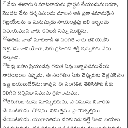
నేను ఈలాగున మాటలాడుచు ప్రార్థన చేయుచునుండగా,
21
మొదట నేను దర్శనమందు చూచిన అతి ప్రకాశమానుడైన
గబ్రియేలను ఆ మనుష్యుడు సాయంత్రపు బలి అర్పించు
సమయమున నాకు కనబడి నన్ను ముట్టెను.
అతడు నాతో మాటలాడి ఆ సంగతి నాకు తెలియజేసి
22
ఇట్లనెనుదానియేలూ, నీకు గ్రహింప శక్తి ఇచ్చుటకు నేను
వచ్చితిని.
నీవు బహు ప్రియుడవు గనుక నీవు విజ్ఞాపనముచేయ
23
నారంభించి నప్పుడు, ఈ సంగతిని నీకు చెప్పుటకు వెళ్లవలెనని
ఆజ్ఞ బయలుదేరెను; కావున ఈ సంగతిని తెలిసికొని నీకు
కలిగిన దర్శనభావమును గ్రహించుము.
తిరుగుబాటును మాన్పుటకును, పాపమును నివారణ
24
చేయుటకును, దోషము నిమిత్తము ప్రాయశ్చిత్తము
చేయుటకును, యుగాంతము వరకుండునట్టి నీతిని బయలు
పరచుటకును, దర్శనమును ప్రవచనమును ముద్రించుటకును,