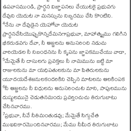
ఉపవాసముండి, ప్రార్థన విజ్ఞాపనలు చేయుటకై ప్రభువగు
దేవుని యెదుట నా మనస్సును నిబ్బరము చేసి కొంటిని.
నేను నా దేవుడైన యెహోవా యెదుట
4
ప్రార్థనచేసియొప్పుకొన్నదేమనగాప్రభువా, మాహాత్మ్యము గలిగిన
భీకరుడవగు దేవా, నీ ఆజ్ఞలను అనుసరించి నడుచు
వారియెడల నీ నిబంధనను నీ కృపను జ్ఞాపకముచేయు వాడా,
మేమైతే నీ దాసులగు ప్రవక్తలు నీ నామమును బట్టి మా
5
రాజులకును మా యధిపతులకును మా పితరులకును
యూదయదేశజనులకందరికిని చెప్పిన మాటలను ఆలకింపక
నీ ఆజ్ఞలను నీ విధులను అనుసరించుట మాని, పాపులమును
6
దుష్టులమునై చెడుతనమందు ప్రవర్తించుచు తిరుగుబాటు
చేసినవారము.
ప్రభువా, నీవే నీతిమంతుడవు; మేమైతే సిగ్గుచేత
7
ముఖవికారమొందినవారము; మేము నీమీద తిరుగుబాటు