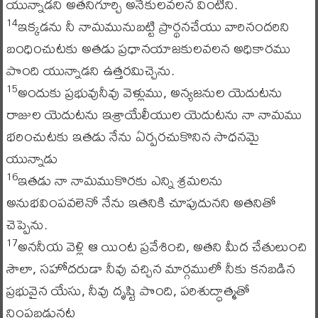
యున్నాడని అతనిగూర్చి అనేకులవలన వింటిని.
ఇక్కడను నీ నామమునుబట్టి ప్రార్థనచేయు వారినందరిని
14
బంధించుటకు అతడు ప్రధానయాజకులవలన అధికారము
పొంది యున్నాడని ఉత్తరమిచ్చెను.
అందుకు ప్రభువునీవు వెళ్లుము, అన్యజనుల యెదుటను
15
రాజుల యెదుటను ఇశ్రాయేలీయుల యెదుటను నా నామము
భరించుటకు ఇతడు నేను ఏర్పరచుకొనిన సాధనమై
యున్నాడు
ఇతడు నా నామముకొరకు ఎన్ని శ్రమలను
16
అనుభవింపవలెనో నేను ఇతనికి చూపుదునని అతనితో
చెప్పెను.
అననీయ వెళ్లి ఆ యింట ప్రవేశించి, అతని మీద చేతులుంచి
17
సౌలా, సహోదరుడా నీవు వచ్చిన మార్గములో నీకు కనబడిన
ప్రభువైన యేసు, నీవు దృష్టి పొంది, పరిశుద్ధాత్మతో
నింపబడునట్ల