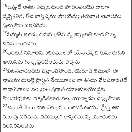
అప్పుడే అతని కన్నులనుండి పొరలవంటివి రాలగా
18
దృష్టికలిగి, లేచి బాప్తిస్మము పొందెను; తరువాత ఆహారము
పుచ్చుకొని బలపడెను.
పిమ్మట అతడు దమస్కులోనున్న శిష్యులతోకూడ కొన్ని
19
దినములుండెను.
వెంటనే సమాజమందిరములలో యేసే దేవుని కుమారుడని
20
ఆయనను గూర్చి ప్రకటించుచు వచ్చెను.
వినినవారందరు విభ్రాంతినొంది, యెరూష లేములో ఈ
21
నామమునుబట్టి ప్రార్థన చేయువారిని నాశనము చేసినవాడితడే
కాడా? వారిని బంధించి ప్రధాన యాజకులయొద్దకు
కొనిపోవుటకు ఇక్కడికికూడ వచ్చి యున్నాడని చెప్పు కొనిరి.
అయితే సౌలు మరి ఎక్కువగా బలపడిఈయనే క్రీస్తు అని
22
రుజువు పరచుచు దమస్కులో కాపురమున్న యూదులను
కలవరపరచెను.