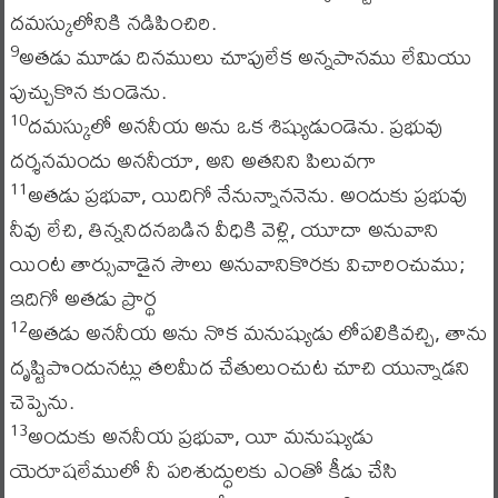
దమస్కులోనికి నడిపించిరి.
అతడు మూడు దినములు చూపులేక అన్నపానము లేమియు
9
పుచ్చుకొన కుండెను.
దమస్కులో అననీయ అను ఒక శిష్యుడుండెను. ప్రభువు
10
దర్శనమందు అననీయా, అని అతనిని పిలువగా
అతడు ప్రభువా, యిదిగో నేనున్నాననెను. అందుకు ప్రభువు
11
నీవు లేచి, తిన్ననిదనబడిన వీధికి వెళ్లి, యూదా అనువాని
యింట తార్సువాడైన సౌలు అనువానికొరకు విచారించుము;
ఇదిగో అతడు ప్రార్థ
అతడు అననీయ అను నొక మనుష్యుడు లోపలికివచ్చి, తాను
12
దృష్టిపొందునట్లు తలమీద చేతులుంచుట చూచి యున్నాడని
చెప్పెను.
అందుకు అననీయ ప్రభువా, యీ మనుష్యుడు
13
యెరూషలేములో నీ పరిశుద్ధులకు ఎంతో కీడు చేసి