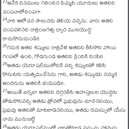
అనేక దినములు గతించిన పిమ్మట యూదులు అతనిని
23
చంపనాలోచింపగా
వారి ఆలోచన సౌలునకు తెలియ వచ్చెను. వారు అతని
24
చంపవలెనని రాత్రింబగళ్లు ద్వార ములయొద్ద
కాచుకొనుచుండిరి
గనుక అతని శిష్యులు రాత్రివేళ అతనిని తీసికొని పోయి
25
గంపలో ఉంచి, గోడగుండ అతనిని క్రిందికి దింపిరి.
అతడు యెరూషలేములోనికి వచ్చి శిష్యులతో కలిసి
26
కొనుటకు యత్నముచేసెను గాని, అతడు శిష్యుడని నమ్మక
అందరును అతనికి భయపడిరి.
అయితే బర్నబా అతనిని దగ్గరతీసి అపొస్తలుల యొద్దకు
27
తోడుకొనివచ్చి అతడు త్రోవలో ప్రభువును చూచెననియు,
ప్రభువు అతనితో మాటలాడెననియు, అతడు దమస్కులో యేసు
నామ మునుబట్టి
అతడు యెరూషలేములో వారితోకూడ వచ్చుచు పోవుచు,
28