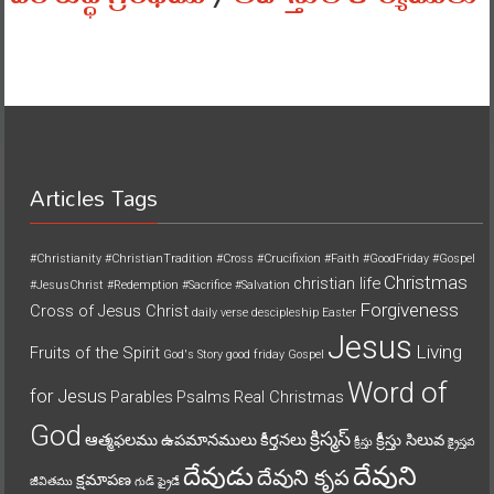
Articles Tags
#Christianity
#ChristianTradition
#Cross
#Crucifixion
#Faith
#GoodFriday
#Gospel
Christmas
christian life
#JesusChrist
#Redemption
#Sacrifice
#Salvation
Forgiveness
Cross of Jesus Christ
daily verse
descipleship
Easter
Jesus
Living
Fruits of the Spirit
God's Story
good friday
Gospel
Word of
for Jesus
Parables
Psalms
Real Christmas
God
క్రిస్మస్
ఆత్మఫలము
ఉపమానములు
కీర్తనలు
క్రీస్తు సిలువ
క్రీస్తు
క్రైస్తవ
దేవుని
దేవుడు
దేవుని కృప
క్షమాపణ
జీవితము
గుడ్ ఫ్రైడే