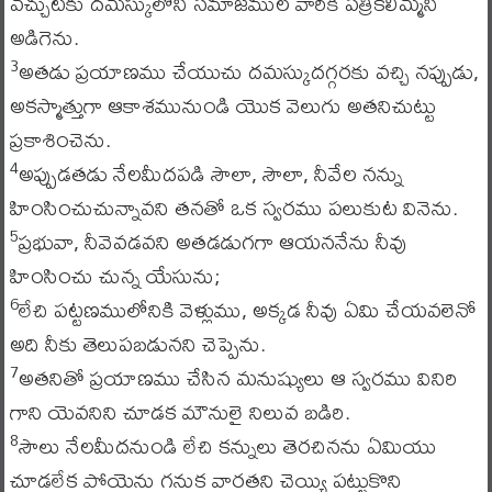
వచ్చుటకు దమస్కులోని సమాజముల వారికి పత్రికలిమ్మని
అడిగెను.
అతడు ప్రయాణము చేయుచు దమస్కుదగ్గరకు వచ్చి నప్పుడు,
3
అకస్మాత్తుగా ఆకాశమునుండి యొక వెలుగు అతనిచుట్టు
ప్రకాశించెను.
అప్పుడతడు నేలమీదపడి సౌలా, సౌలా, నీవేల నన్ను
4
హింసించుచున్నావని తనతో ఒక స్వరము పలుకుట వినెను.
ప్రభువా, నీవెవడవని అతడడుగగా ఆయననేను నీవు
5
హింసించు చున్న యేసును;
లేచి పట్టణములోనికి వెళ్లుము, అక్కడ నీవు ఏమి చేయవలెనో
6
అది నీకు తెలుపబడునని చెప్పెను.
అతనితో ప్రయాణము చేసిన మనుష్యులు ఆ స్వరము వినిరి
7
గాని యెవనిని చూడక మౌనులై నిలువ బడిరి.
సౌలు నేలమీదనుండి లేచి కన్నులు తెరచినను ఏమియు
8
చూడలేక పోయెను గనుక వారతని చెయ్యి పట్టుకొని