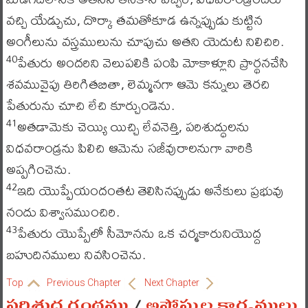
వచ్చి యేడ్చుచు, దొర్కా తమతోకూడ ఉన్నప్పుడు కుట్టిన
అంగీలును వస్త్రములును చూపుచు అతని యెదుట నిలిచిరి.
పేతురు అందరిని వెలుపలికి పంపి మోకాళ్లూని ప్రార్థనచేసి
40
శవమువైపు తిరిగితబితా, లెమ్మనగా ఆమె కన్నులు తెరచి
పేతురును చూచి లేచి కూర్చుండెను.
అతడామెకు చెయ్యి యిచ్చి లేవనెత్తి, పరిశుద్ధులను
41
విధవరాండ్రను పిలిచి ఆమెను సజీవురాలనుగా వారికి
అప్పగించెను.
ఇది యొప్పేయందంతట తెలిసినప్పుడు అనేకులు ప్రభువు
42
నందు విశ్వాసముంచిరి.
పేతురు యొప్పేలో సీమోనను ఒక చర్మకారునియొద్ద
43
బహుదినములు నివసించెను.
Top
Previous Chapter
Next Chapter
పరిశుద్ధ గ్రంథము
/
అపోస్తుల కార్యములు