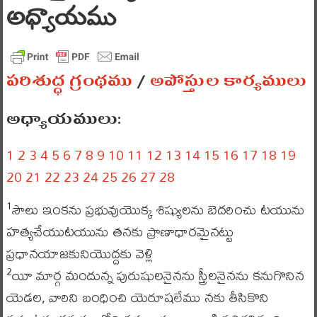
అధ్యాయము
పరిశుద్ధ గ్రంథము
/
అపోస్తుల కార్యములు
అధ్యాయములు:
1
2
3
4
5
6
7
8
9
10
11
12
13
14
15
16
17
18
19
20
21
22
23
24
25
26
27
28
సౌలు ఇంకను ప్రభువుయొక్క శిష్యులను బెదరించు టయును
1
హత్యచేయుటయును తనకు ప్రాణాధారమైనట్టు
ప్రధానయాజకునియొద్దకు వెళ్లి
యీ మార్గ మందున్న పురుషులనైనను స్త్రీలనైనను కనుగొనిన
2
యెడల, వారిని బంధించి యెరూషలేము నకు తీసికొని