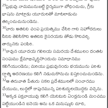
ప్రభువు నామమునుబట్టి ధైర్యముగా బోధించుచు, గ్రీకు
29
భాషను మాట్లాడు యూదులతో మాటలాడుచు
తర్కించుచునుండెను.
వారు అతనిని చంప ప్రయత్నము చేసిరి గాని సహోదరులు
30
దీనిని తెలిసికొని అతనిని కైసరయకు తోడు కొనివచ్చి
తార్సునకు పంపిరి.
కావున యూదయ గలిలయ సమరయ దేశములం దంతట
31
సంఘము క్షేమాభివృద్ధినొందుచు సమాధానము
కలిగియుండెను; మరియు ప్రభువునందు భయమును పరిశు
ద్ధాత్మ ఆదరణయు కలిగి నడుచుకొనుచు విస్తరించుచుండెను.
ఆ తరువాత పేతురు సకల ప్రదేశములలో సంచారము
32
చేయుచు, లుద్దలో కాపురమున్న పరిశుద్ధులయొద్దకు వచ్చెను.
అక్కడ పక్షవాయువు కలిగి యెనిమిది ఏండ్లనుండి మంచము
33
పట్టియుండిన ఐనెయ అను ఒక మనుష్యుని చూచి,