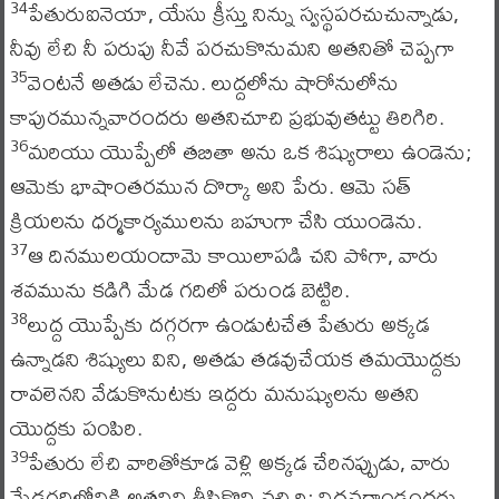
పేతురుఐనెయా, యేసు క్రీస్తు నిన్ను స్వస్థపరచుచున్నాడు,
34
నీవు లేచి నీ పరుపు నీవే పరచుకొనుమని అతనితో చెప్పగా
వెంటనే అతడు లేచెను. లుద్దలోను షారోనులోను
35
కాపురమున్నవారందరు అతనిచూచి ప్రభువుతట్టు తిరిగిరి.
మరియు యొప్పేలో తబితా అను ఒక శిష్యురాలు ఉండెను;
36
ఆమెకు భాషాంతరమున దొర్కా అని పేరు. ఆమె సత్‌
క్రియలను ధర్మకార్యములను బహుగా చేసి యుండెను.
ఆ దినములయందామె కాయిలాపడి చని పోగా, వారు
37
శవమును కడిగి మేడ గదిలో పరుండ బెట్టిరి.
లుద్ద యొప్పేకు దగ్గరగా ఉండుటచేత పేతురు అక్కడ
38
ఉన్నాడని శిష్యులు విని, అతడు తడవుచేయక తమయొద్దకు
రావలెనని వేడుకొనుటకు ఇద్దరు మనుష్యులను అతని
యొద్దకు పంపిరి.
పేతురు లేచి వారితోకూడ వెళ్లి అక్కడ చేరినప్పుడు, వారు
39
మేడగదిలోనికి అతనిని తీసికొని వచ్చిరి; విధవరాండ్రందరు