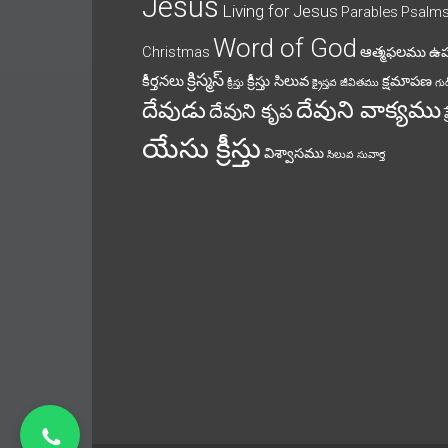
Jesus
Living for Jesus
Parables
Psalm
Word of God
Christmas
ఆత్మఫలము
ఉ
క్రిస్మస్
కీర్తనలు
క్రీస్తు సిలువ
క్షమాపణ
క్రీస్తు
క్రైస్తవ జీవితము
గుడ
దేవుని వాక్యము
దేవుడు
దేవుని కృప
యేసు క్రీస్తు
విశ్వాసము
సిలువ
సువార్త