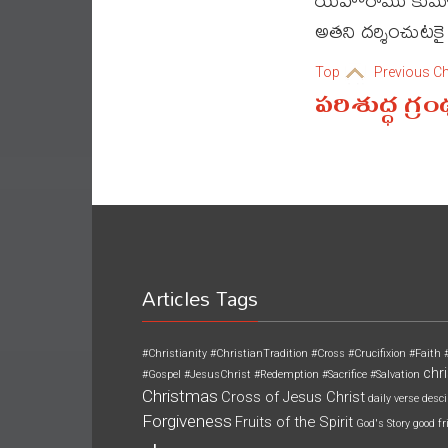
అతని దర్శించుటకై 
Top
Previous C
పరిశుద్ధ గ్ర
Articles Tags
#Christianity
#ChristianTradition
#Cross
#Crucifixion
#Faith
chri
#Gospel
#JesusChrist
#Redemption
#Sacrifice
#Salvation
Christmas
Cross of Jesus Christ
daily verse
desci
Forgiveness
Fruits of the Spirit
God's Story
good fr