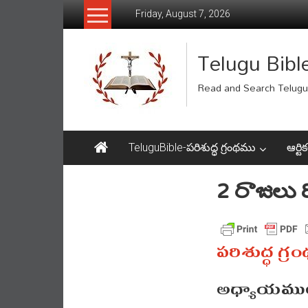
Skip
Friday, August 7, 2026
to
content
Telugu Bibl
Read and Search Telugu 
TeluguBible-పరిశుద్ధ గ్రంథము
ఆర్టిక
2 రాజులు
పరిశుద్ధ గ్ర
అధ్యాయముల