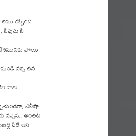
కాలము రప్పింప
 నీవును నీ
ుల దేశమునకు పోయి
నుండి వచ్చి తన
ిని నాకు
్పుచుండగా, ఎలీషా
చేయ వచ్చెను. అంతట
ిడ్డ వీడే అని