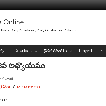
e Online
Bible, Daily Devotions, Daily Quotes and Articles
ల్స్
Downloads
బైబిల్ రీడింగ్ Plans
Prayer Request-ప్
 8వ అధ్యాయము
ంథము
/
2 రాజులు
ు: