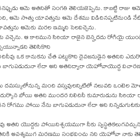
అడిగినప్పుడు ఆమె అతనితో సంగతి తెలియజెప్పెను. కాబట్టి రాజు ఆ
చి, ఆమె సొత్తు యావత్తును ఆమె దేశము విడిచినప్పటినుండి న
త్తును ఆమెకు మరల ఇమ్మని సెలవిచ్చెను.
ు వచ్చెను. ఆ కాలమున సిరియా రాజైన బెన్హదదు రోగియై యుండ
చియున్నాడని తెలిసికొని
చినీవు ఒక కానుకను చేత పట్టుకొని దైవజనుడైన అతనిని ఎదు
 బాగుపడుదునా లేదా అని అతనిద్వారా యెహోవాయొద్ద విచార
లు దమస్కులోనున్న మంచి వస్తువులన్నిటిలో నలువది ఒంటెల 
 ఎదుర్కొన బోయి అతని ముందర నిలిచినీ కుమారుడును సిరియా 
ిగిన రోగము పోయి నేను బాగుపడుదునా లేదా అని నిన్నడుగుటకు
ీవు అతని యొద్దకు పోయినిశ్చయముగా నీకు స్వస్థతకలుగవచ్చునన
అతనికి అవశ్యముగ మరణము సంభవించు నని యెహోవా నాకు తెల