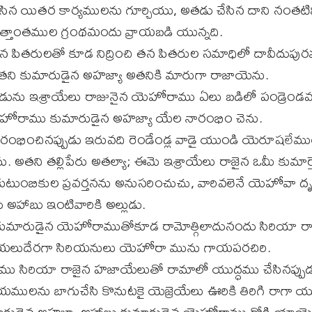
న యితర కార్యములను గూర్చియు, అతడు చేసిన దాని నంతటిన
్తాంతముల గ్రంథమందు వ్రాయబడి యున్నది.
పితరులతో కూడ నిద్రించి తన పితరుల సమాధిలో దావీదుపు
 అతని కుమారుడైన అహజ్యా అతనికి మారుగా రాజాయెను.
డును ఇశ్రాయేలు రాజునైన యెహోరాము ఏలు బడిలో పండ్రెం
ోరాము కుమారుడైన అహజ్యా యేల నారంభిం చెను.
ంభించినప్పుడు ఇరువది రెండేండ్ల వాడై యుండి యెరూషలేమ
 అతని తల్లిపేరు అతల్యా; ఈమె ఇశ్రాయేలు రాజైన ఒమీ కుమార్త
టుంబికుల ప్రవర్తనను అనుసరించుచు, వారివలెనే యెహోవా దృష
 అహాబు ఇంటివారికి అల్లుడు.
ుమారుడైన యెహోరాముతోకూడ రామోత్గిలాదునందు సిరియా ర
లుదేరగా సిరియనులు యెహోరా మును గాయపరచిరి.
ము సిరియా రాజైన హజాయేలుతో రామాలో యుద్ధము చేసినప్ప
ములను బాగుచేసి కొనుటకై యెజ్రెయేలు ఊరికి తిరిగి రాగా 
ుడైన అహజ్యా అహాబు కుమారుడైన యెహోరాము రోగి యాయెనని