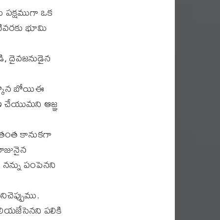
మె పక్షముగా ఒక
ేటివరకు భూమి
ి, దైవజనుడైన
ర్కొన బోయిఈ
ణ చేయుమని ఆజ్ఞ
మోతంత కానుకగా
రాజునైన
 నన్ను పంపెనని
ిచెప్పుము.
ియజేసెనని పలికి