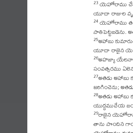
యెహోరాము చేసి
23
యూదా రాజుల వృత
యెహోరాము తన 
24
పాతిపెట్టబడెను.
అహాబు కుమారు
25
యూదా రాజైన యెహ
అహజ్యా యేలనార
26
సంవత్సరము ఏలెను.
అతడు అహాబు కు
27
జరిగించెను; అతడు
అతడు అహాబు క
28
యుద్ధముచేయ బయ
రాజైన యెహోరా
29
తాను పొందిన గాయ
యెహోరాము కుమార