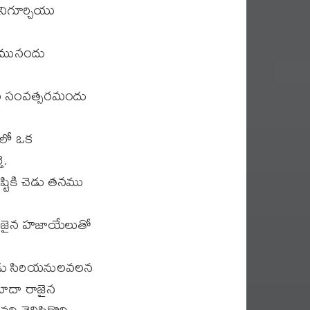
ిగూర్చియు
రమునందు
డవ సంవత్సరమందు
ులో ఒక
ె.
్టికి చెడు తనము
ాజైన హజాయేలుతో
ుడు సిరియనులవలన
యూదా రాజైన
 తెలిసికొని