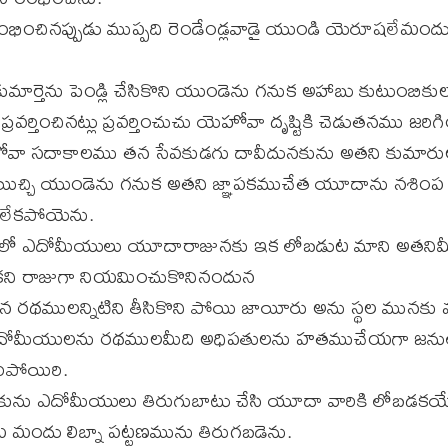
ించినప్పుడు ముప్పది రెండేండ్లవాడై యుండి యెరూషలేమంద
మార్తెను పెండ్లి చేసికొని యుండెను గనుక అహాబు కుటుంబిక
్రవర్తించినట్లు ప్రవర్తించుచు యెహోవా దృష్టికి చెడుతనము జరిగ
ా సదాకాలము తన సేవకుడగు దావీదునకును అతని కుమారు
 యిచ్చి యుండెను గనుక అతని జ్ఞాపకముచేత యూదాను నశిం
లేకపోయెను.
లో ఎదోమీయులు యూదారాజునకు ఇక లోబడుట మాని అతనిమీ
కని రాజుగా నియమించుకొనినందున
ములన్నిటిని తీసికొని పోయి జాయీరు అను స్థల మునకు వచ్చి
న ఎదోమీయులను రథములమీది అధిపతులను హతముచేయగా జ
ిపోయిరి.
కును ఎదోమీయులు తిరుగుబాటు చేసి యూదా వారికి లోబడకయే
దు లిబ్నా పట్టణమును తిరుగబడెను.