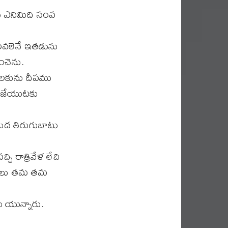
ు ఎనిమిది సంవ
ులవలెనే ఇతడును
ించెను.
లకును దీపము
ప జేయుటకు
ద తిరుగుబాటు
 రాత్రివేళ లేచి
నులు తమ తమ
 యున్నారు.