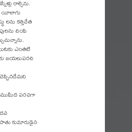
లు రాల్చెను.
షా యీలాగు
్థు లను కత్తిచేత
ుపులను చింపి
చుచున్నాను.
ేయుటకు ఎంతటి
నాకు బయలుపరచి
ెప్పినదేమని
ముఖముమీద పరచగా
ిదవ
ాతు కుమారుడైన