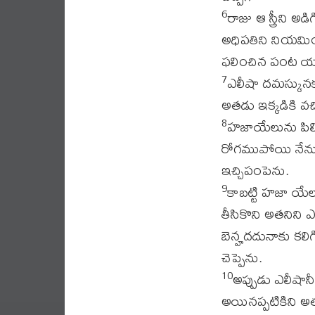
రాజు ఆ స్త్రీని 
6
అధిపతిని నియమిం
ఫలించిన పంట యావ
ఎలీషా దమస్కునక
7
అతడు ఇక్కడికి వచ్
హజాయేలును పిలి
8
రోగముపోయి నేను
ఇచ్చిపంపెను.
కాబట్టి హజా యే
9
తీసికొని అతనిని
బెన్హదదునాకు కల
చెప్పెను.
అప్పుడు ఎలీషాన
10
అయినప్పటికిని 