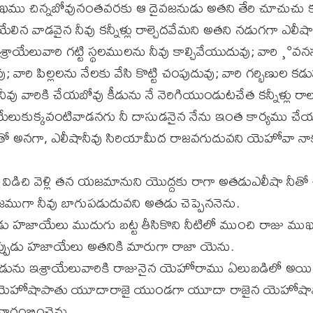
 చిన్నబోవునంతవరకు ఆ దైవజనుడు అతని తేరి చూచుచు కన్నీళ్
ిన వాడవైన నీవు కన్నీళ్లు రాల్చెదవేమని అతని నడుగగా ఎలీ
ుఇశ్రాయేలువారి గట్టి స్థలములను నీవు కాల్చివేయుదువు; వారి ¸°వనస
ారి పిల్లలను నేలకు వేసి కొట్టి చంపుదువు; వారి గర్భిణుల కడ
ు వారికి చేయబోవు కీడును నే నెరిగియుండుటచేత కన్నీళ్లు రాల్
లుకుక్కవంటివాడనగు నీ దాసుడనైన నేను ఇంత కార్యము చ
తో అనగా, ఎలీషానీవు సిరియామీద రాజవగుదువని యెహోవా 
ిడిచి వెళ్లి తన యజమానుని యొద్దకు రాగా అతడుఎలీషా నీతో చ
ుగా నీవు బాగుపడుదువని అతడు చెప్పెననెను.
ు హజాయేలు ముదుగు బట్ట తీసికొని నీటిలో ముంచి రాజు 
ప్పుడు హజాయేలు అతనికి మారుగా రాజా యెను.
డును ఇశ్రాయేలువారికి రాజునైన యెహోరాము ఏలుబడిలో అయ
ెహోషాపాతు యూదారాజై యుండగా యూదా రాజైన యెహోషాప
ారంభించెను.