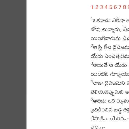
1
2
3
4
5
6
7
8
ఒకనాడు ఎలీషా తా
1
బోవు చున్నాడు; ఏ
యింటివారును ఎచ
ఆ స్త్రీ లేచి ద
2
యేడు సంవత్సరము
అయితే ఆ యేడు సం
3
యింటిని గూర్చియ
రాజు దైవజనుని ప
4
తెలియజెప్పుమని ఆజ
అతడు ఒక మృతునిక
5
బ్రదికించిన బిడ్
గేహజీనా యేలినవాడవ
చెప్పగా