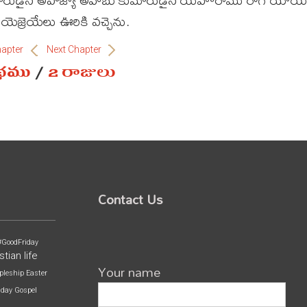
యెజ్రెయేలు ఊరికి వచ్చెను.
hapter
Next Chapter
ంథము
/
2 రాజులు
Contact Us
#GoodFriday
stian life
Your name
pleship
Easter
iday
Gospel