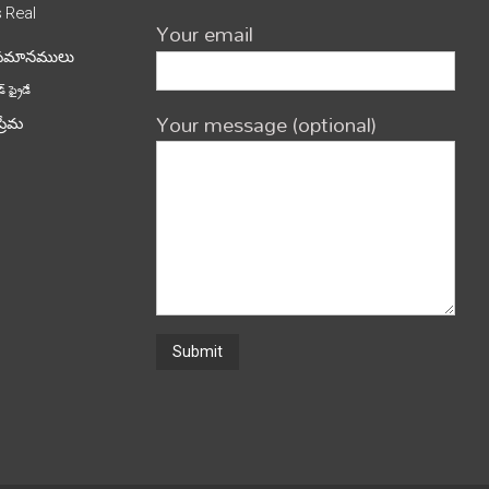
s
Real
Your email
పమానములు
్ ఫ్రైడే
Your message (optional)
ప్రేమ