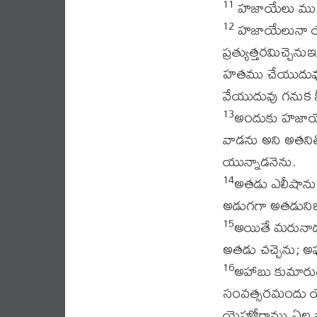
హజాయేలు ముఖము
11
హజాయేలునా యేల
12
ప్రత్యుత్తరమిచ్చెన
హతము చేయుదువు; వ
వేయుదువు గనుక నీవ
అందుకు హజాయే
13
వాడను అని అతని
యున్నాడనెను.
అతడు ఎలీషాను వ
14
అడుగగా అతడునిజమ
అయితే మరునాడ
15
అతడు చచ్చెను; అ
అహాబు కుమారు
16
సంవత్సరమందు య
యెహోరాము ఏల న