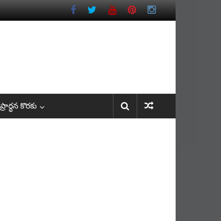
రార్ధన కొరకు