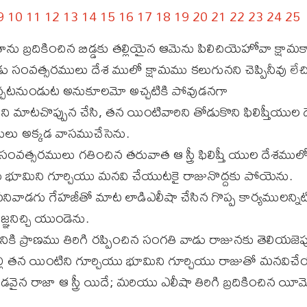
9
10
11
12
13
14
15
16
17
18
19
20
21
22
23
24
25
ను బ్రదికించిన బిడ్డకు తల్లియైన ఆమెను పిలిచియెహోవా క్షామ
డు సంవత్సరములు దేశ ములో క్షామము కలుగునని చెప్పినీవు లేచి,
్చటనుండుట అనుకూలమో అచ్చటికి పోవుడనగా
ైవజనుని మాటచొప్పున చేసి, తన యింటివారిని తోడుకొని ఫిలిష్తీయ
లు అక్కడ వాసముచేసెను.
వత్సరములు గతించిన తరువాత ఆ స్త్రీ ఫిలిష్తీ యుల దేశములో
ు భూమిని గూర్చియు మనవి చేయుటకై రాజునొద్దకు పోయెను.
నివాడగు గేహజీతో మాట లాడిఎలీషా చేసిన గొప్ప కార్యములన్నిట
్ఞనిచ్చి యుండెను.
ి ప్రాణము తిరిగి రప్పించిన సంగతి వాడు రాజునకు తెలియజెప
డ తల్లి తన యింటిని గూర్చియు భూమిని గూర్చియు రాజుతో మనవి
ైన రాజా ఆ స్త్రీ యిదే; మరియు ఎలీషా తిరిగి బ్రదికించిన యీమెబ