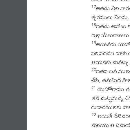
అతడు ఏల నారంభ
17
త్సరములు ఏలెను.
ఇతడు అహాబు కు
18
ఇశ్రాయేలురాజులు ప
అయినను యెహోవ
19
నిలిపెదనని మాట
ఆయనకు మనస్సు 
ఇతని దిన ముల
20
చేసి, తమమీద నొ
యెహోరాము తన రథ
21
తన చుట్టునున్
గుడారములకు పార
అయితే నేటివర
22
మరియు ఆ సమయ మం