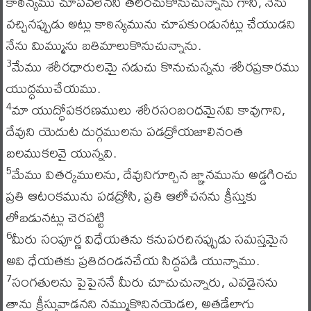
కాఠిన్యము చూపవలెనని తలంచుకొనుచున్నాను గాని, నేను
వచ్చినప్పుడు అట్లు కాఠిన్యమును చూపకుండునట్లు చేయుడని
నేను మిమ్మును బతిమాలుకొనుచున్నాను.
మేము శరీరధారులమై నడుచు కొనుచున్నను శరీరప్రకారము
3
యుద్ధముచేయము.
మా యుద్ధోపకరణములు శరీరసంబంధమైనవి కావుగాని,
4
దేవుని యెదుట దుర్గములను పడద్రోయజాలినంత
బలముకలవై యున్నవి.
మేము వితర్కములను, దేవునిగూర్చిన జ్ఞానమును అడ్డగించు
5
ప్రతి ఆటంకమును పడద్రోసి, ప్రతి ఆలోచనను క్రీస్తుకు
లోబడునట్లు చెరపట్టి
మీరు సంపూర్ణ విధేయతను కనుపరచినప్పుడు సమస్తమైన
6
అవి ధేయతకు ప్రతిదండనచేయ సిద్ధపడి యున్నాము.
సంగతులను పైపైననే మీరు చూచుచున్నారు, ఎవడైనను
7
తాను క్రీస్తువాడనని నమ్ముకొనినయెడల, అతడేలాగు