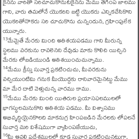
కైనను వారితో సరిచూచుకొనుటకైనను మేము తెగింప జాలము
గాని, వారు తమలోనే యొకరిని బట్టి యొకరు ఎన్నికచేసికొని
యొకరితోనొకరు సరి చూచుకొను చున్నందున, గ్రహింపులేక
యున్నారు.
మేమైతే మేరకు మించి అతిశయపడము గాని మీరున్న
13
స్థలము వరకును రావలెనని దేవుడు మాకు కొలిచి యిచ్చిన
మేరకు లోబడియుండి అతిశయించుచున్నాము.
మేము క్రీస్తు సువార్త ప్రకటించుచు, మీవరకును
14
వచ్చియుంటిమి గనుక మీయొద్దకు రానివారమైనట్టు మేము
మా మేర దాటి వెళ్లుచున్న వారము కాము.
మేము మేరకు మించి యితరుల ప్రయాసఫలములలో
15
భాగస్థులమనుకొని అతిశయ పడము. మీ విశ్వాసము
అభివృద్ధియైనకొలది మాకనుగ్ర హింపబడిన మేరలకు లోపలనే
సువార్త మరి విశేషముగా వ్యాపింపజేయుచు,
మీ ఆవలి ప్రదేశములలో కూడ సువార్త ప్రకటించునట్లుగా,
16