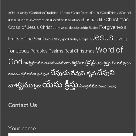
#Christianity
#ChristianTradition
#Cross
#Crucifixion
#Faith
#GoodFriday
#Gospel
Christmas
christian life
#JesusChrist
#Redemption
#Sacrifice
#Salvation
Forgiveness
Cross of Jesus Christ
daily verse
descipleship
Easter
Jesus
Living
Fruits of the Spirit
God's Story
good friday
Gospel
Word of
for Jesus
Parables
Psalms
Real Christmas
God
క్రిస్మస్
ఆత్మఫలము
ఉపమానములు
కీర్తనలు
క్రీస్తు సిలువ
క్రీస్తు
క్రైస్తవ
దేవుని
దేవుడు
దేవుని కృప
క్షమాపణ
జీవితము
గుడ్ ఫ్రైడే
యేసు క్రీస్తు
వాక్యము
ప్రేమ
విశ్వాసము
సిలువ
సువార్త
Contact Us
Your name