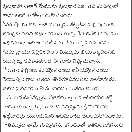
క్రీస్తువాడో ఆలాగే మేమును క్రీస్తువారమని తన మనస్సులో
తాను తిరిగి ఆలోచించుకొనవలెను.
పడ ద్రోయుటకు కాక మిమ్మును కట్టుటకే ప్రభువు మాకు
8
అనుగ్రహించిన అధికారమునుగూర్చి నేనొకవేళ కొంచెము
అధికముగా అతిశయపడినను నేను సిగ్గుపరచబడను.
నేను వ్రాయు పత్రికలవలన మిమ్మును భయపెట్టవలెనని
9
యున్నట్టు కనబడకుండ ఈ మాట చెప్పుచున్నాను.
అతని పత్రికలు ఘనమైనవియు బలీయమైనవియు
10
నైయున్నవి గాని అతడు శరీరరూపమునకు బలహీనుడు,
అతని ప్రసంగము కొరగానిదని యొకడు అనును.
మేమెదుటలేనప్పుడు పత్రికల ద్వారా మాటలయందెట్టి
11
వారమైయున్నామో, యెదుట ఉన్నప్పుడు క్రియయందు
అట్టివారమై యుందుమని అట్లనువాడు తలంచుకొనవలెను.
తమ్మును తామే మెచ్చుకొను కొందరితో జతపరచుకొనుట
12