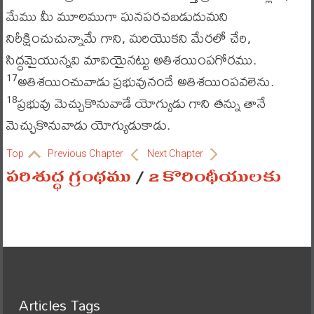
మేము మీ మూలముగా ఘనపరచబడుదుమని
నిరీక్షించుచున్నామే గాని, మరియొకని మేరలో చేరి,
సిద్ధమైయున్నవి మావియైనట్టు అతిశయింపగోరము.
అతిశయించువాడు ప్రభువునందే అతిశయింపవలెను.
17
ప్రభువు మెచ్చుకొనువాడే యోగ్యుడు గాని తన్ను తానే
18
మెచ్చుకొనువాడు యోగ్యుడుకాడు.
Top
Previous Chapter
Next Chapter
పరిశుద్ధ గ్రంథము
/
2 కొరింథీయులకు
Articles Tags