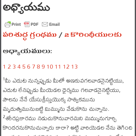
అధ్యాయము
పరిశుద్ధ గ్రంథము
/
2 కొరింథీయులకు
అధ్యాయములు:
1
2
3
4
5
6
7
8
9
10
11
12
13
మీ ఎదుట నున్నప్పుడు మీలో అణకువగలవాడనైనట్టియు,
1
ఎదుట లేనప్పుడు మీయెడల ధైర్యము గలవాడనైనట్టియు,
పౌలను నేనే యేసుక్రీస్తుయొక్క సాత్వికమును
మృదుత్వమునుబట్టి మిమ్మును వేడుకొను చున్నాను.
శరీరప్రకారము నడుచుకొనువారమని మమ్మునుగూర్చి
2
కొందరనుకొనుచున్నారు కారా? అట్టి వారియెడల నేను తెగించి