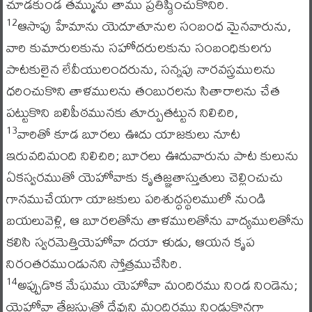
చూడకుండ తమ్మును తాము ప్రతిష్ఠించుకొనిరి.
ఆసాపు హేమాను యెదూతూనుల సంబంధ మైనవారును,
12
వారి కుమారులకును సహోదరులకును సంబంధికులగు
పాటకులైన లేవీయులందరును, సన్నపు నారవస్త్రములను
ధరించుకొని తాళములను తంబురలను సితారాలను చేత
పట్టుకొని బలిపీఠమునకు తూర్పుతట్టున నిలిచిరి,
వారితో కూడ బూరలు ఊదు యాజకులు నూట
13
ఇరువదిమంది నిలిచిరి; బూరలు ఊదువారును పాట కులును
ఏకస్వరముతో యెహోవాకు కృతజ్ఞతాస్తుతులు చెల్లించుచు
గానముచేయగా యాజకులు పరిశుద్ధస్థలములో నుండి
బయలువెళ్లి, ఆ బూరలతోను తాళములతోను వాద్యములతోను
కలిసి స్వరమెత్తియెహోవా దయా ళుడు, ఆయన కృప
నిరంతరముండునని స్తోత్రముచేసిరి.
అప్పుడొక మేఘము యెహోవా మందిరము నిండ నిండెను;
14
యెహోవా తేజస్సుతో దేవుని మందిరము నిండుకొనగా