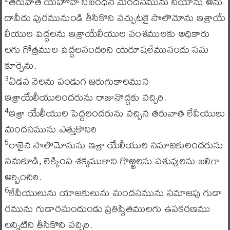
తరువాత యెహోవా నిబంధన మందసమును సీయోను అను
దావీదు పురమునుండి తీసికొని వచ్చుటకై సొలొమోను ఇశ్రాయే
లీయుల పెద్దలను ఇశ్రాయేలీయుల వంశములకు అధికారు
లగు గోత్రముల పెద్దలనందరిని యెరూషలేమునందు సమ
కూర్చెను.
ఏడవ నెలను పండుగ జరుగుకాలమున
3
ఇశ్రాయేలీయులందరును రాజునొద్దకు వచ్చిరి.
ఇశ్రా యేలీయుల పెద్దలందరును వచ్చిన తరువాత లేవీయులు
4
మందసమును ఎత్తుకొనిరి
రాజైన సొలొమోనును ఇశ్రా యేలీయుల సమాజకులందరును
5
సమకూడి, లెక్కింప శక్యముకాని గొఱ్ఱలను పశువులను బలిగా
అర్పించిరి.
లేవీయులును యాజకులును మందసమును సమాజపు గుడా
6
రమును గుడారమందుండు ప్రతిష్ఠితములగు ఉపకరణము
లన్నిటిని తీసికొని వచ్చిరి.