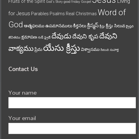
Living
Fruits of the Spirit
God's Story
good friday
Gospel
Word of
for Jesus
Parables
Psalms
Real Christmas
God
క్రిస్మస్
ఆత్మఫలము
ఉపమానములు
కీర్తనలు
క్రీస్తు సిలువ
క్రీస్తు
క్రైస్తవ
దేవుని
దేవుడు
దేవుని కృప
క్షమాపణ
జీవితము
గుడ్ ఫ్రైడే
యేసు క్రీస్తు
వాక్యము
ప్రేమ
విశ్వాసము
సిలువ
సువార్త
Contact Us
Your name
Your email