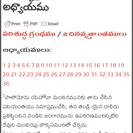
అధ్యాయము
పరిశుద్ధ గ్రంథము
/
2 దినవృత్తాంతములు
అధ్యాయములు:
1
2
3
4
5
6
7
8
9
10
11
12
13
14
15
16
17
18
19
20
21
22
23
24
25
26
27
28
29
30
31
32
33
34
35
36
సొలొమోను యెహోవా మందిరమునకు తాను చేసిన
1
పనియంతయు సమాప్తముచేసి, తన తండ్రి యైన దావీదు
ప్రతిష్ఠించిన వెండిని బంగారమును ఉపకరణములన్నిటిని
దేవుని మందిరపు బొక్కసములలో చేర్చెను.
2