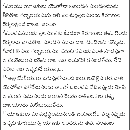
మరియు యాజకులు యెహోవా నిబంధన మందసమును
7
తీసికొని గర్భాలయమగు అతి పరిశుద్ధస్థలమందు కెరూబుల
రెక్కలక్రింద దానిని ఉంచిరి.
మందసముండు స్థలమునకు మీదుగా కెరూబులు తమ రెండు
8
రెక్కలను చాచుకొని మందస మును దాని దండెలను కమ్మెను.
వాటి కొనలు గర్భాలయము ఎదుట కనబడునంత పొడవుగా
9
ఆ దండెలుంచ బడెను గాని అవి బయటికి కనబడలేదు. నేటి
వరకు అవి అచ్చటనే యున్నవి.
ఇశ్రాయేలీయులు ఐగుప్తులోనుండి బయలువెళ్లిన తరువాత
10
యెహోవా హోరేబునందు వారితో నిబంధన చేసినప్పుడు మోషే
ఆ మంద సమునందు ఉంచిన రెండు రాతిపలకలు తప్ప
దానియందు మరేమియులేదు.
యాజకులు పరిశుద్ధస్థలమునుండి బయలుదేరి వచ్చినప్పుడు
11
అచ్చట కూడియున్న యాజకు లందరును తమ వంతులు