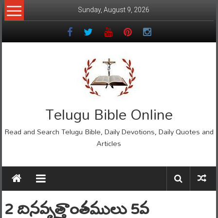
Skip
Sunday, August 9, 2026
to
content
Telugu Bible Online
Read and Search Telugu Bible, Daily Devotions, Daily Quotes and
Articles
2 దినవృత్తాంతములు 5వ