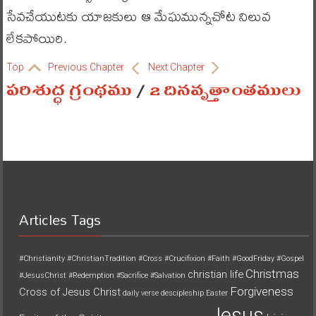
సేవచేయుటకు యాజకులు ఆ మేఘమున్నచోట నిలువ
లేకపోయిరి.
Top
Previous Chapter
Next Chapter
పరిశుద్ధ గ్రంథము
/
2 దినవృత్తాంతములు
Articles Tags
#Christianity
#ChristianTradition
#Cross
#Crucifixion
#Faith
#GoodFriday
#Gospel
Christmas
christian life
#JesusChrist
#Redemption
#Sacrifice
#Salvation
Forgiveness
Cross of Jesus Christ
daily verse
descipleship
Easter
Jesus