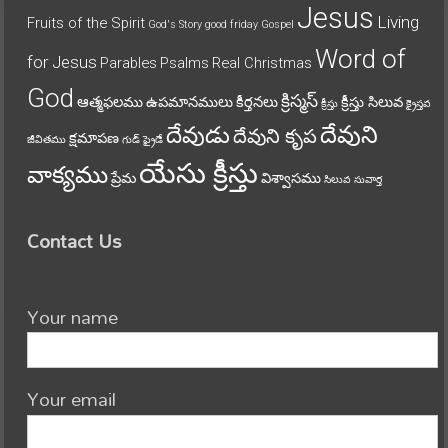
Jesus
Living
Fruits of the Spirit
God's Story
good friday
Gospel
Word of
for Jesus
Parables
Psalms
Real Christmas
God
క్రిస్మస్
ఆత్మఫలము
ఉపమానములు
కీర్తనలు
క్రీస్తు సిలువ
క్రీస్తు
క్రైస్తవ
దేవుని
దేవుడు
దేవుని కృప
క్షమాపణ
జీవితము
గుడ్ ఫ్రైడే
యేసు క్రీస్తు
వాక్యము
ప్రేమ
విశ్వాసము
సిలువ
సువార్త
Contact Us
Your name
Your email