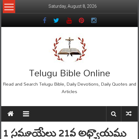
Skip
Saturday, August 8, 2026
to
content
Telugu Bible Online
Read and Search Telugu Bible, Daily Devotions, Daily Quotes and
Articles
1 సమూయేలు 21వ అధ్యాయము