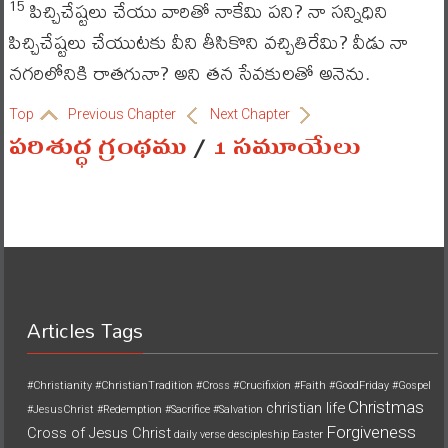
పిచ్చిచేష్టలు చేయు వారితో నాకేమి పని? నా సన్నిధిని
15
పిచ్చిచేష్టలు చేయుటకు వీని తీసికొని వచ్చితిరేమి? వీడు నా
నగరిలోనికి రాతగునా? అని తన సేవకులతో అనెను.
Top
Previous Chapter
Next Chapter
పరిశుద్ధ గ్రంథము
/
1 సమూయేలు
Articles Tags
#Christianity
#ChristianTradition
#Cross
#Crucifixion
#Faith
#GoodFriday
#Gospel
Christmas
christian life
#JesusChrist
#Redemption
#Sacrifice
#Salvation
Forgiveness
Cross of Jesus Christ
daily verse
descipleship
Easter