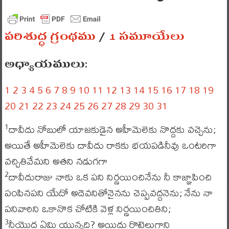
పరిశుద్ధ గ్రంథము
/
1 సమూయేలు
అధ్యాయములు:
1
2
3
4
5
6
7
8
9
10
11
12
13
14
15
16
17
18
19
20
21
22
23
24
25
26
27
28
29
30
31
దావీదు నోబులో యాజకుడైన అహీమెలెకు నొద్దకు వచ్చెను;
1
అయితే అహీమెలెకు దావీదు రాకకు భయపడినీవు ఒంటరిగా
వచ్చితివేమని అతని నడుగగా
దావీదురాజు నాకు ఒక పని నిర్ణయించినేను నీ కాజ్ఞాపించి
2
పంపినపని యేదో అదెవనితోనైనను చెప్పవద్దనెను; నేను నా
పనివారిని ఒకానొక చోటికి వెళ్ల నిర్ణయించితిని;
నీయొద్ద ఏమి యున్నది? అయిదు రొట్టెలుగాని
3