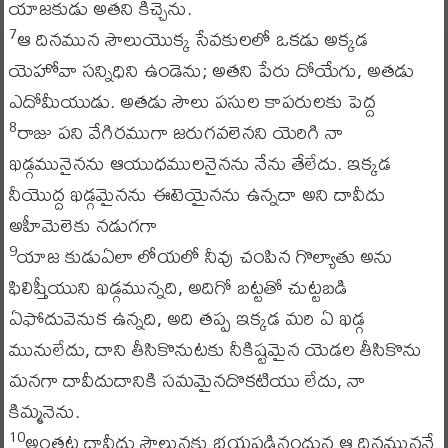
యాజకుడు అతని కిచ్చెను.
ఆ దినమున సౌలుయొక్క సేవకులలో ఒకడు అక్కడ
7
యెహోవా సన్నిధిని ఉండెను; అతని పేరు దోయేగు, అతడు
ఎదోమీయుడు. అతడు సౌలు పసుల కాపరులకు పెద్ద
రాజు పని వేగిరముగా జరుగవలెనని యెరిగి నా
8
ఖడ్గమునైనను ఆయుధములనైనను నేను తేలేదు. ఇక్కడ
నీయొద్ద ఖడ్గమైనను ఈటెయైనను ఉన్నదా అని దావీదు
అహీమెలెకు నడుగగా
యాజ కుడుఏలా లోయలో నీవు చంపిన గొల్యాతు అను
9
ఫిలిష్తీయుని ఖడ్గమున్నది, అదిగో బట్టతో చుట్టబడి
ఏఫోదువెనుక ఉన్నది, అది తప్ప ఇక్కడ మరి ఏ ఖడ్గ
మునులేదు, దాని తీసికొనుటకు నీకిష్టమైన యెడల తీసికొను
మనగా దావీదుదానికి సమమైనదొకటియు లేదు, నా
కిమ్మనెను.
అంతట దావీదు సౌలునకు భయపడినందున ఆ దినముననే
10