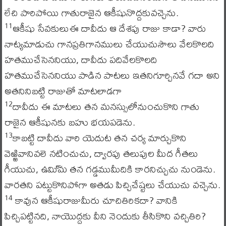
లేచి పారిపోయి గాతురాజైన ఆకీషునొద్దకువచ్చెను.
ఆకీషు సేవకులుఈ దావీదు ఆ దేశపు రాజు కాడా? వారు
11
నాట్యమాడుచు గానప్రతిగానములు చేయుచుసౌలు వేలకొలది
హతముచేసెననియు, దావీదు పదివేలకొలది
హతముచేసెననియు పాడిన పాటలు ఇతనిగూర్చినవే గదా అని
అతనినిబట్టి రాజుతో మాటలాడగా
దావీదు ఈ మాటలు తన మనస్సులోనుంచుకొని గాతు
12
రాజైన ఆకీషునకు బహు భయపడెను.
కాబట్టి దావీదు వారి యెదుట తన చర్య మార్చుకొని
13
వెఱ్ఱివానివలె నటించుచు, ద్వారపు తలుపుల మీద గీతలు
గీయుచు, ఉమి్మ తన గడ్డముమీదికి కారనిచ్చుచు నుండెను.
వారతని పట్టుకొనిపోగా అతడు పిచ్చిచేష్టలు చేయుచు వచ్చెను.
కావున ఆకీషురాజుమీరు చూచితిరికదా? వానికి
14
పిచ్చిపట్టినది, నాయొద్దకు వీని నెందుకు తీసికొని వచ్చితిరి?