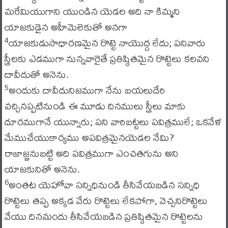
మరేమియుగాని యుండిన యెడల అది నా కిమ్మని
యాజకుడైన అహీమెలెకుతో అనగా
యాజకుడుసాధారణమైన రొట్టె నాయొద్ద లేదు; పనివారు
4
స్త్రీలకు ఎడముగా నున్నవారైతే ప్రతిష్ఠితమైన రొట్టెలు కలవని
దావీదుతో అనెను.
అందుకు దావీదునిజముగా నేను బయలుదేరి
5
వచ్చినప్పటినుండి ఈ మూడు దినములు స్త్రీలు మాకు
దూరముగానే యున్నారు; పని వారిబట్టలు పవిత్రములే; ఒకవేళ
మేముచేయుకార్యము అపవిత్రమైనయెడల నేమి?
రాజాజ్ఞనుబట్టి అది పవిత్రముగా ఎంచతగును అని
యాజకునితో అనెను.
అంతట యెహోవా సన్నిధినుండి తీసివేయబడిన సన్నిధి
6
రొట్టెలు తప్ప అక్కడ వేరు రొట్టెలు లేకపోగా, వెచ్చనిరొట్టెలు
వేయు దినమందు తీసివేయబడిన ప్రతిష్ఠితమైన రొట్టెలను