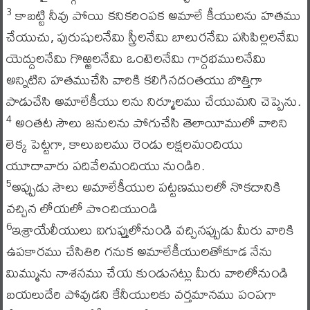
కాబట్టి నీవు పోయి కనికరింపక అమాలే కీయులను హతము
3
చేయుచు, పురుషులనేమి స్త్రీలనేమి బాలురనేమి పసిపిల్లలనేమి
యెద్దులనేమి గొఱ్ఱలనేమి ఒంటెలనేమి గార్దభములనేమి
అన్నిటిని హతముచేసి వారికి కలిగినదంతయు బొత్తిగా
పాడుచేసి అమాలేకీయు లను నిర్మూలము చేయుమని చెప్పెను.
అంతట సౌలు జనులను పోగుచేసి తెలాయీములో వారిని
4
లెక్క పెట్టగా, కాలుబలము రెండు లక్షలమందియు
యూదావారు పదివేలమందియు నుండిరి.
అప్పుడు సౌలు అమాలేకీయుల పట్టణములలో నొకదానికి
5
వచ్చిన లోయలో పొంచియుండి
ఇశ్రాయేలీయులు ఐగుప్తులోనుండి వచ్చినప్పుడు మీరు వారికి
6
ఉపకారము చేసితిరి గనుక అమాలేకీయులతోకూడ నేను
మిమ్మును నాశనము చేయ కుండునట్లు మీరు వారిలోనుండి
బయలుదేరి పోవుడని కేనీయులకు వర్తమానము పంపగా