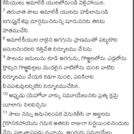
కేనీయులు అమాలేకీ యులలోనుండి వెళ్లిపోయిరి.
తరువాత సౌలు అమాలేకీ యులను హవీలానుండి
7
ఐగుప్తుదేశపు మార్గముననున్న షూరువరకు తరిమి
హతముచేసి
అమాలేకీయుల రాజైన అగగును ప్రాణముతో పట్టుకొని
8
జనులనందరిని కత్తిచేత నిర్మూలము చేసెను
సౌలును జనులును కూడి అగగును, గొఱ్ఱలలోను ఎడ్లలోను
9
క్రొవ్విన గొఱ్ఱపిల్లలు మొదలైన వాటిలోను మంచి వాటిని
నిర్మూలము చేయక కడగా నుంచి, పనికిరాని
నీచపశువులన్నిటిని నిర్మూలముచేసిరి.
అప్పుడు యెహోవా వాక్కు సమూయేలునకు ప్రత్య క్షమై
10
యీలాగు సెలవిచ్చెను
సౌలు నన్ను అనుసరింపక వెనుకతీసి నా ఆజ్ఞలను
11
గైకొనకపోయెను గనుక అతనిని రాజుగా నిర్ణయించినందుకు
నేను పశ్చాత్తాపపడు చున్నాను. అందుకు సమూయేలు