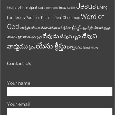
Jesus
Living
Fruits of the Spirit
God's Story
good friday
Gospel
Word of
for Jesus
Parables
Psalms
Real Christmas
God
క్రిస్మస్
ఆత్మఫలము
ఉపమానములు
కీర్తనలు
క్రీస్తు సిలువ
క్రీస్తు
క్రైస్తవ
దేవుని
దేవుడు
దేవుని కృప
క్షమాపణ
జీవితము
గుడ్ ఫ్రైడే
యేసు క్రీస్తు
వాక్యము
ప్రేమ
విశ్వాసము
సిలువ
సువార్త
Contact Us
Your name
Your email