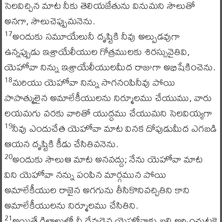
సెలవిచ్చిన మాట నీకు తెలియజేతును వినుమని సౌలుతో
అనగా, సౌలుచెప్పుమనెను.
అందుకు సమూయేలునీ దృష్టికి నీవు అల్పుడవుగా
17
ఉన్నప్పుడు ఇశ్రాయేలీయుల గోత్రములకు శిరస్సువైతివి,
యెహోవా నిన్ను ఇశ్రాయేలీయులమీద రాజుగా అభిషేకించెను.
మరియు యెహోవా నిన్ను సాగనంపినీవు పోయి
18
పాపాత్ములైన అమాలేకీయులను నిర్మూలము చేయుము, వారు
లయమగు వరకు వారితో యుద్ధము చేయుమని సెలవియ్యగా
నీవు ఎందుచేత యెహోవా మాట వినక దోపుడుమీద ఎగబడి
19
ఆయన దృష్టికి కీడు చేసితివనెను.
అందుకు సౌలుఆ మాట అనవద్దు; నేను యెహోవా మాట
20
విని యెహోవా నన్ను పంపిన మార్గమున పోయి
అమాలేకీయుల రాజైన అగగును తీసికొనివచ్చితిని కాని
అమాలేకీయులను నిర్మూలము చేసితిని.
అయితే గిల్గాలులో నీ దేవుడైన యెహోవాకు బలి అర్పించుటకై
21