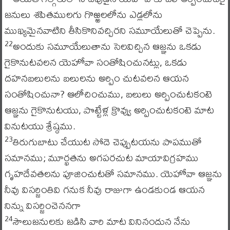
జనులు శపితములగు గొఱ్ఱలలోను ఎడ్లలోను
ముఖ్యమైనవాటిని తీసికొనివచ్చిరని సమూయేలుతో చెప్పెను.
అందుకు సమూయేలుతాను సెలవిచ్చిన ఆజ్ఞను ఒకడు
22
గైకొనుటవలన యెహోవా సంతోషించునట్లు, ఒకడు
దహనబలులను బలులను అర్పిం చుటవలన ఆయన
సంతోషించునా? ఆలోచించుము, బలులు అర్పించుటకంటె
ఆజ్ఞను గైకొనుటయు, పొట్టేళ్ల క్రొవ్వు అర్పించుటకంటె మాట
వినుటయు శ్రేష్ఠము.
తిరుగుబాటు చేయుట సోదె చెప్పుటయను పాపముతో
23
సమానము; మూర్ఖతను అగపరచుట మాయావిగ్రహము
గృహదేవతలను పూజించుటతో సమానము. యెహోవా ఆజ్ఞను
నీవు విసర్జింతివి గనుక నీవు రాజుగా ఉండకుండ ఆయన
నిన్ను విసర్జించెననగా
సౌలుజనులకు జడిసి వారి మాట వినినందున నేను
24