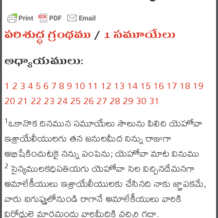
పరిశుద్ధ గ్రంథము
/
1 సమూయేలు
అధ్యాయములు:
1
2
3
4
5
6
7
8
9
10
11
12
13
14
15
16
17
18
19
20
21
22
23
24
25
26
27
28
29
30
31
ఒకానొక దినమున సమూయేలు సౌలును పిలిచి యెహోవా
1
ఇశ్రాయేలీయులగు తన జనులమీద నిన్ను రాజుగా
అభిషేకించుటకై నన్ను పంపెను; యెహోవా మాట వినుము
సైన్యములకధిపతియగు యెహోవా సెల విచ్చినదేమనగా
2
అమాలేకీయులు ఇశ్రాయేలీయులకు చేసినది నాకు జ్ఞాపకమే,
వారు ఐగుప్తులోనుండి రాగానే అమాలేకీయులు వారికి
విరోధులై మార్గమందు వారిమీదికి వచ్చిరి గదా.