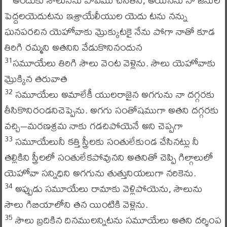
పెద్దలయెదుటను ఇశ్రాయేలీయుల యెదు టను నన్ను
ఘనపరచిన యెహోవాకు మ్రొక్కుటకై నేను పోగా నాతో కూడ
తిరిగి రమ్మని అతనిని వేడుకొనినందున
సమూయేలు తిరిగి సౌలు వెంట వెళ్లెను. సౌలు యెహోవాకు
31
మ్రొక్కిన తరువాత
సమూయేలు అమాలేకీ యులరాజైన అగగును నా దగ్గరకు
32
తీసికొనిరండనిచెప్పెను. అగగు సంతోషముగా అతని దగ్గరకు
వచ్చి–మరణశ్రమ నాకు గడచిపోయెనే అని చెప్పగా
సమూయేలునీ కత్తి స్త్రీలకు సంతులేకుండ చేసినట్లు నీ
33
తల్లికిని స్త్రీలలో సంతులేకపోవునని అతనితో చెప్పి గిల్గాలులో
యెహోవా సన్నిధిని అగగును తుత్తునియలుగా నరికెను.
అప్పుడు సమూయేలు రామాకు వెళ్లిపోయెను, సౌలును
34
సౌలు గిబియాలోని తన యింటికి వెళ్లెను.
సౌలు బ్రదికిన దినములన్నిటను సమూయేలు అతని దర్శింప
35