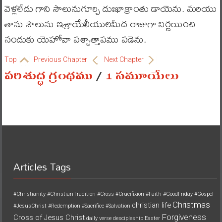
వెళ్లలేదు గాని సౌలునుగూర్చి దుఃఖాక్రాంతు డాయెను. మరియు
తాను సౌలును ఇశ్రాయేలీయులమీద రాజుగా నిర్ణయించి
నందుకు యెహోవా పశ్చాత్తాపము పడెను.
Top
Previous Chapter
Next Chapter
పరిశుద్ధ గ్రంథము
/
1 సమూయేలు
Articles Tags
#Christianity
#ChristianTradition
#Cross
#Crucifixion
#Faith
#GoodFriday
#Gospel
Christmas
christian life
#JesusChrist
#Redemption
#Sacrifice
#Salvation
Forgiveness
Cross of Jesus Christ
daily verse
descipleship
Easter