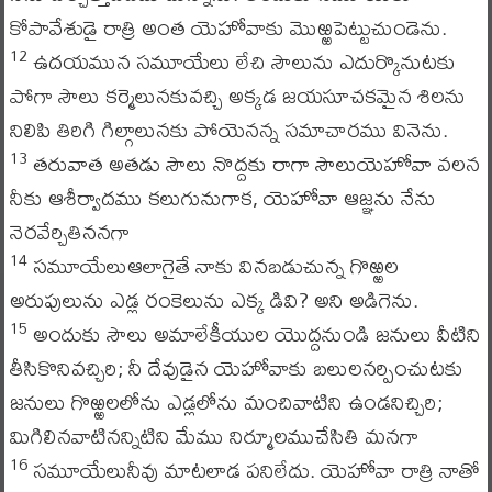
కోపావేశుడై రాత్రి అంత యెహోవాకు మొఱ్ఱపెట్టుచుండెను.
ఉదయమున సమూయేలు లేచి సౌలును ఎదుర్కొనుటకు
12
పోగా సౌలు కర్మెలునకువచ్చి అక్కడ జయసూచకమైన శిలను
నిలిపి తిరిగి గిల్గాలునకు పోయెనన్న సమాచారము వినెను.
తరువాత అతడు సౌలు నొద్దకు రాగా సౌలుయెహోవా వలన
13
నీకు ఆశీర్వాదము కలుగునుగాక, యెహోవా ఆజ్ఞను నేను
నెరవేర్చితిననగా
సమూయేలుఆలాగైతే నాకు వినబడుచున్న గొఱ్ఱల
14
అరుపులును ఎడ్ల రంకెలును ఎక్క డివి? అని అడిగెను.
అందుకు సౌలు అమాలేకీయుల యొద్దనుండి జనులు వీటిని
15
తీసికొనివచ్చిరి; నీ దేవుడైన యెహోవాకు బలులనర్పించుటకు
జనులు గొఱ్ఱలలోను ఎడ్లలోను మంచివాటిని ఉండనిచ్చిరి;
మిగిలినవాటినన్నిటిని మేము నిర్మూలముచేసితి మనగా
సమూయేలునీవు మాటలాడ పనిలేదు. యెహోవా రాత్రి నాతో
16