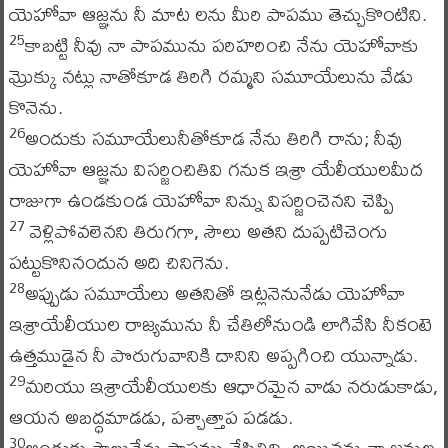
యెహోవా ఆజ్ఞను నీ మాట లను మీరి పాపము తెచ్చుకొంటిని.
కాబట్టి నీవు నా పాపమును పరిహరించి నేను యెహోవాకు
25
మ్రొక్కు నట్లు నాతోకూడ తిరిగి రమ్మని సమూయేలును వేడు
కొనెను.
అందుకు సమూయేలునీతోకూడ నేను తిరిగి రాను; నీవు
26
యెహోవా ఆజ్ఞను విసర్జించితివి గనుక ఇశ్రా యేలీయులమీద
రాజుగా ఉండకుండ యెహోవా నిన్ను విసర్జించెనని చెప్పి
వెళ్లిపోవలెనని తిరుగగా, సౌలు అతని దుప్పటిచెంగు
27
పట్టుకొనినందున అది చినిగెను.
అప్పుడు సమూయేలు అతనితో ఇట్లనెనునేడు యెహోవా
28
ఇశ్రాయేలీయుల రాజ్యమును నీ చేతిలోనుండి లాగివేసి నీకంటె
ఉత్తముడైన నీ పొరుగువానికి దానిని అప్పగించి యున్నాడు.
మరియు ఇశ్రాయేలీయులకు ఆధారమైన వాడు నరుడుకాడు,
29
ఆయన అబద్ధమాడడు, పశ్చాత్తాప పడడు.
అందుకు సౌలునేను పాపము చేసితిని, అయినను నా జనుల
30