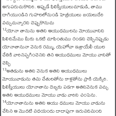
అగుపరుచుకొనిరి. అప్పుడే ఫిలిష్తీయులుచూడుడి, తాము
దాగియుండిన గుహలలోనుండి హెబ్రీయులు బయలుదేరి
వచ్చుచున్నారని చెప్పుకొనుచు
యోనా తానును అతని ఆయుధములను మోయువానిని
12
పిలిచిమేము మీకు ఒకటి చూపింతుము రండని చెప్పినప్పుడు
యోనాతానునా వెనుక రమ్ము, యెహోవా ఇశ్రాయేలీ యుల
చేతికి వారినప్పగించెనని తన ఆయుధములు మోయు వానితో
చెప్పి
అతడును అతని వెనుక అతని ఆయుధములు
13
మోయువాడును తమ చేతులతోను కాళ్లతోను ప్రాకి యెక్కిరి.
ఫిలిష్తీయులు యోనాతాను దెబ్బకు పడగా అతనివెనుక వచ్చు
అతని ఆయుధములు మోయు వాడు వారిని చంపెను.
యోనాతానును అతని ఆయు ధములు మోయు వాడును
14
చేసిన ఆ మొదటి వధయందు దాదాపుగా ఇరువదిమంది