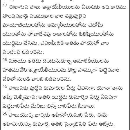
ఈలాగున సౌలు ఇశ్రాయేలీయులను ఏలుటకు అధి కారము
47
నొందినవాడై నఖముఖాల వారి శత్రువులైన
మాయాబీయులతోను అమ్మోనీయులతోను ఎదోమీ
యులతోను సోబాదేశపు రాజులతోను ఫిలిష్తీయులతోను
యుద్ధము చేసెను. ఎవరిమీదికి అతడు పోయెనో వారి
నందరిని ఓడించెను.
మరియు అతడు దండునుకూర్చి అమాలేకీయులను
48
హతముచేసి ఇశ్రాయేలీయులను కొల్ల సొమ్ముగా పెట్టినవారి
చేతిలో నుండి వారిని విడిపించెను.
సౌలునకు పుట్టిన కుమారుల పేర్లు ఏవనగా, యోనా తాను
49
ఇష్వీ మెల్కీషూవ; అతని యిద్దరు కుమార్తెల పేర్లు ఏవనగా
పెద్దదానిపేరు మేరబు చిన్న దానిపేరు మీకాలు.
సౌలుయొక్క భార్యకు అహీనోయమని పేరు, ఈమె
50
అహిమయస్సు కుమార్తె. అతని సైన్యాధిపతి పేరు అబ్నేరు,