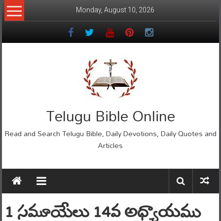
Skip
Monday, August 10, 2026
to
content
Telugu Bible Online
Read and Search Telugu Bible, Daily Devotions, Daily Quotes and
Articles
1 సమూయేలు 14వ అధ్యాయము