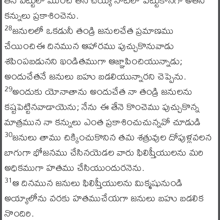
కన్నులు ప్రకాశించెను.
జనులలో ఒకడునీ తండ్రి జనులచేత ప్రమాణము
28
చేయించిఈ దినమున ఆహారము పుచ్చుకొనువాడు
శపింపబడునని ఖండితముగా ఆజ్ఞాపించియున్నాడు;
అందుచేతనే జనులు బహు బడలియున్నారని చెప్పెను.
అందుకు యోనాతాను అందుచేత నా తండ్రి జనులను
29
కష్టపెట్టినవాడాయెను; నేను ఈ తేనె కొంచెము పుచ్చుకొన్న
మాత్రమున నా కన్నులు ఎంత ప్రకాశించుచున్నవో చూడుడి
జనులు తాము చిక్కించుకొనిన తమ శత్రువుల దోపుళ్లవలన
30
బాగుగా భోజనము చేసినయెడల వారు ఫిలిష్తీయులను మరి
అధికముగా హతము చేసియుందురనెను.
ఆ దినమున జనులు ఫిలిష్తీయులను మిక్మషునుండి
31
అయ్యాలోను వరకు హతముచేయగా జనులు బహు బడలిక
నొందిరి.