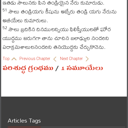
ఇతడు సౌలునకు పిన తండ్రియైన నేరు కుమారుడు.
సౌలు తండ్రియగు కీషును అబ్నేరు తండ్రి యగు నేరును
51
అబీయేలు కుమారులు.
సౌలు బ్రదికిన దినములన్నియు ఫిలిష్తీయులతో ఘోర
52
యుద్ధము జరుగగా తాను చూచిన బలాఢ్యుల నందరిని
పరాక్రమశాలులనందరిని తనయొద్దకు చేర్చుకొనెను.
Top
Previous Chapter
Next Chapter
పరిశుద్ధ గ్రంథము
/
1 సమూయేలు
Articles Tags