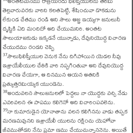
అంతటమనము రాత్రియందు ఫిలిష్తీయులను తరిమి
తెల్లవారువరకు వారిని కలతపెట్టి, శేషించువా డొకడును
లేకుండ చేతము రండి అని సౌలు ఆజ్ఞ ఇయ్యగా జనులునీ
దృష్టికి ఏది మంచిదో అది చేయుమనిరి. అంతట
సౌలుయాజకుడు ఇక్కడనే యున్నాడు, దేవునియొద్ద విచారణ
చేయుదము రండని చెప్పి
సౌలుఫిలిష్తీయుల వెనుక నేను దిగిపోయిన యెడల నీవు
37
ఇశ్రాయేలీయుల చేతికి వారి నప్పగింతువా అని దేవునియొద్ద
విచారణ చేయగా, ఆ దినమున ఆయన అతనికి
ప్రత్యుత్తరమియ్యక యుండెను.
అందువలన సౌలుజనులలో పెద్దలు నా యొద్దకు వచ్చి నేడు
38
ఎవరివలన ఈ పాపము కలిగెనో అది విచారింపవలెను.
నా కుమారుడైన యోనాతాను వలన కలిగినను వాడు తప్పక
39
మరణమవునని ఇశ్రాయేలీ యులను రక్షించు యెహోవా
జీవముతోడని నేను ప్రమా ణము చేయుచున్నాననెను. అయితే