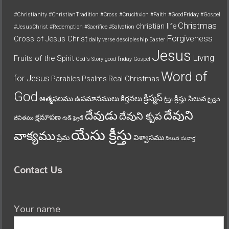
#Christianity
#ChristianTradition
#Cross
#Crucifixion
#Faith
#GoodFriday
#Gospel
Christmas
christian life
#JesusChrist
#Redemption
#Sacrifice
#Salvation
Forgiveness
Cross of Jesus Christ
daily verse
descipleship
Easter
Jesus
Living
Fruits of the Spirit
God's Story
good friday
Gospel
Word of
for Jesus
Parables
Psalms
Real Christmas
God
క్రిస్మస్
ఆత్మఫలము
ఉపమానములు
కీర్తనలు
క్రీస్తు సిలువ
క్రీస్తు
క్రైస్తవ
దేవుని
దేవుడు
దేవుని కృప
క్షమాపణ
జీవితము
గుడ్ ఫ్రైడే
యేసు క్రీస్తు
వాక్యము
ప్రేమ
విశ్వాసము
సిలువ
సువార్త
Contact Us
Your name