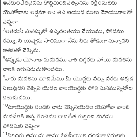
అనేకులచేతనైనను కొద్దిమందిచేతనైనను రక్షించుటకు
యెహోవాకు అడ్డమా అని తన ఆయుధ ములు మోయువానితో
చెప్పగా
అతడునీ మనస్సులో ఉన్నదంతయు చేయుము, పోదము
7
రమ్ము. నీ యిష్టాను సారముగా నేను నీకు తోడుగా నున్నానని
అతనితో చెప్పెను.
అప్పుడు యోనాతానుమనము వారి దగ్గరకు పోయి మనలను
8
వారికి అగుపరుచుకొందము.
వారు మనలను చూచిమేము మీ యొద్దకు వచ్చు వరకు అక్కడ
9
నిలువుడని చెప్పిన యెడల వారియొద్దకు పోక మనమున్నచోట
నిలుచుదము.
మాయొద్దకు రండని వారు చెప్పినయెడల యెహోవా వారిని
10
మనచేతికి అప్ప గించెనని దానిచేత గుర్తించి మనము
పోదమని చెప్పగా
వీరిద్దరు తమ్మును తాము ఫిలిష్తీయుల దండుకాపరులకు
11