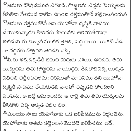
జనులు దోపుడుమీద ఎగబడి, గొఱ్ఱలను ఎడ్లను పెయ్యలను
32
తీసికొని నేలమీద వాటిని వధించి రక్తముతోనే భక్షించినందున
జనులు రక్తముతోనే తిని యెహోవా దృష్టికి పాపము
33
చేయుచున్నారని కొందరు సౌలునకు తెలియజేయగా
అతడుమీరు విశ్వాస ఘాతకులైతిరి; పెద్ద రాయి యొకటి నేడు
నా దగ్గరకు దొర్లించి తెండని చెప్పి
మీరు అక్కడక్కడికి జనుల మధ్యకు పోయి, అందరు తమ
34
యెద్దులను తమ గొఱ్ఱలను నాయొద్దకు తీసికొనివచ్చి యిక్కడ
వధించి భక్షింపవలెను; రక్తముతో మాంసము తిని యెహోవా
దృష్టికి పాపము చేయకుడని వారితో చప్పుడని కొందరిని
పంపెను. కాబట్టి జనులందరు ఆ రాత్రి తమ తమ యెద్దులను
తీసికొని వచ్చి అక్కడ వధిం చిరి.
మరియు సౌలు యెహోవాకు ఒక బలిపీఠమును కట్టించెను.
35
యెహోవాకు అతడు కట్టించిన మొదటి బలిపీఠము అదే.
36