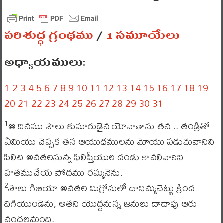
పరిశుద్ధ గ్రంథము
/
1 సమూయేలు
అధ్యాయములు:
1
2
3
4
5
6
7
8
9
10
11
12
13
14
15
16
17
18
19
20
21
22
23
24
25
26
27
28
29
30
31
ఆ దినము సౌలు కుమారుడైన యోనాతాను తన .. తండ్రితో
1
ఏమియు చెప్పక తన ఆయుధములను మోయు పడుచువానిని
పిలిచి అవతలనున్న ఫిలిష్తీయుల దండు కావలివారిని
హతముచేయ పోదము రమ్మనెను.
సౌలు గిబియా అవతల మిగ్రోనులో దానిమ్మచెట్టు క్రింద
2
దిగియుండెను, అతని యొద్దనున్న జనులు దాదాపు ఆరు
వందలమంది.