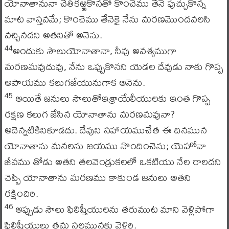
యోనాతానునా చేతికఱ్ఱకొనతో కొంచెము తేనె పుచ్చుకొన్న
మాట వాస్తవమే; కొంచెము తేనెకై నేను మరణమొందవలసి
వచ్చినదని అతనితో అనెను.
అందుకు సౌలుయోనాతానా, నీవు అవశ్యముగా
44
మరణమవుదువు, నేను ఒప్పుకొనని యెడల దేవుడు నాకు గొప్ప
అపాయము కలుగజేయునుగాక అనెను.
అయితే జనులు సౌలుతోఇశ్రాయేలీయులకు ఇంత గొప్ప
45
రక్షణ కలుగ జేసిన యోనాతాను మరణమవునా?
అదెన్నటికినికూడదు. దేవుని సహాయముచేత ఈ దినమున
యోనాతాను మనలను జయము నొందించెను; యెహోవా
జీవము తోడు అతని తలవెండ్రుకలలో ఒకటియు నేల రాలదని
చెప్పి యోనాతాను మరణము కాకుండ జనులు అతని
రక్షించిరి.
అప్పుడు సౌలు ఫిలిష్తీయులను తరుముట మాని వెళ్లిపోగా
46
ఫిలిష్తీయులు తమ స్థలమునకు వెళ్లిరి.