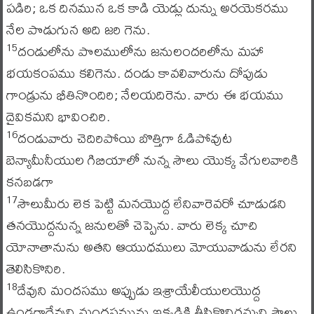
పడిరి; ఒక దినమున ఒక కాడి యెడ్లు దున్ను అరయెకరము
నేల పొడుగున అది జరి గెను.
దండులోను పొలములోను జనులందరిలోను మహా
15
భయకంపము కలిగెను. దండు కావలివారును దోపుడు
గాండ్రును భీతినొందిరి; నేలయదిరెను. వారు ఈ భయము
దైవికమని భావించిరి.
దండువారు చెదిరిపోయి బొత్తిగా ఓడిపోవుట
16
బెన్యామీనీయుల గిబియాలో నున్న సౌలు యొక్క వేగులవారికి
కనబడగా
సౌలుమీరు లెక పెట్టి మనయొద్ద లేనివారెవరో చూడుడని
17
తనయొద్దనున్న జనులతో చెప్పెను. వారు లెక్క చూచి
యోనాతానును అతని ఆయుధములు మోయువాడును లేరని
తెలిసికొనిరి.
దేవుని మందసము అప్పుడు ఇశ్రాయేలీయులయొద్ద
18
ఉండగాదేవుని మందసమును ఇక్కడికి తీసికొనిరమ్మని సౌలు