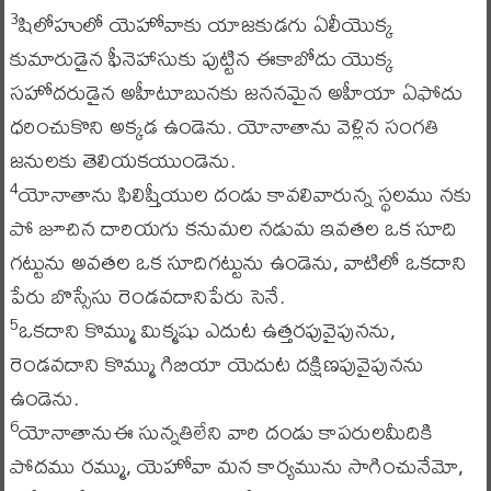
షిలోహులో యెహోవాకు యాజకుడగు ఏలీయొక్క
3
కుమారుడైన ఫీనెహాసుకు పుట్టిన ఈకాబోదు యొక్క
సహోదరుడైన అహీటూబునకు జననమైన అహీయా ఏఫోదు
ధరించుకొని అక్కడ ఉండెను. యోనాతాను వెళ్లిన సంగతి
జనులకు తెలియకయుండెను.
యోనాతాను ఫిలిష్తీయుల దండు కావలివారున్న స్థలము నకు
4
పో జూచిన దారియగు కనుమల నడుమ ఇవతల ఒక సూది
గట్టును అవతల ఒక సూదిగట్టును ఉండెను, వాటిలో ఒకదాని
పేరు బొస్సేసు రెండవదానిపేరు సెనే.
ఒకదాని కొమ్ము మిక్మషు ఎదుట ఉత్తరపువైపునను,
5
రెండవదాని కొమ్ము గిబియా యెదుట దక్షిణపువైపునను
ఉండెను.
యోనాతానుఈ సున్నతిలేని వారి దండు కాపరులమీదికి
6
పోదము రమ్ము, యెహోవా మన కార్యమును సాగించునేమో,