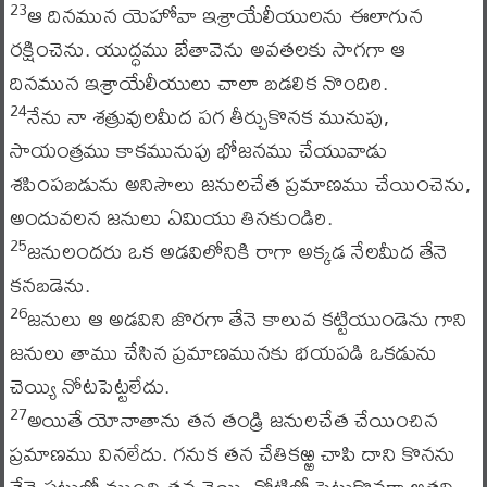
ఆ దినమున యెహోవా ఇశ్రాయేలీయులను ఈలాగున
23
రక్షించెను. యుద్ధము బేతావెను అవతలకు సాగగా ఆ
దినమున ఇశ్రాయేలీయులు చాలా బడలిక నొందిరి.
నేను నా శత్రువులమీద పగ తీర్చుకొనక మునుపు,
24
సాయంత్రము కాకమునుపు భోజనము చేయువాడు
శపింపబడును అనిసౌలు జనులచేత ప్రమాణము చేయించెను,
అందువలన జనులు ఏమియు తినకుండిరి.
జనులందరు ఒక అడవిలోనికి రాగా అక్కడ నేలమీద తేనె
25
కనబడెను.
జనులు ఆ అడవిని జొరగా తేనె కాలువ కట్టియుండెను గాని
26
జనులు తాము చేసిన ప్రమాణమునకు భయపడి ఒకడును
చెయ్యి నోటపెట్టలేదు.
అయితే యోనాతాను తన తండ్రి జనులచేత చేయించిన
27
ప్రమాణము వినలేదు. గనుక తన చేతికఱ్ఱ చాపి దాని కొనను
తేనె పట్టులో ముంచి తన చెయ్యి నోటిలో పెట్టుకొనగా అతని