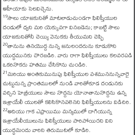
అహీయాకు సెలవిచ్చెను.
సౌలు యాజకునితో మాటలాడుచుండగా ఫిలిష్తీయుల
19
దండులో ధ్వని మరి యెక్కువగా వినబడెను; కాబట్టి సౌలు
యాజకునితోనీ చెయ్యి వెనుకకు తీయుమని చెప్పి
తానును తనయొద్ద నున్న జనులందరును కూడుకొని
20
యుద్ధమునకు చొరబడిరి. వారు రాగా ఫిలిష్తీయులు కలవరపడి
ఒకరినొకరు హతము చేసికొను చుండిరి.
మరియు అంతకుమునుపు ఫిలిష్తీయుల వశముననున్నవారై
21
చుట్టునున్న ప్రాంతములలో నుండి వారితోకూడ దండునకు
వచ్చిన హెబ్రీయులు సౌలు నొద్దను యోనాతానునొద్దను ఉన్న
ఇశ్రాయేలీ యులతో కలిసికొనవలెనని ఫిలిష్తీయులను విడిచిరి.
అదియు గాక ఎఫ్రాయిము మన్యములో దాగియున్న
22
ఇశ్రాయేలీయులును ఫిలిష్తీయులు పారిపోయిరని విని
యుద్ధమందు వారిని తరుముటలో కూడిరి.