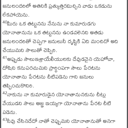
జనులందరిలో అతనికి ప్రత్యుత్తరమిచ్చిన వాడు ఒకడును
లేకపోయెను.
మీరు ఒక తట్టునను నేనును నా కుమారుడగు
40
యోనాతానును ఒక తట్టునను ఉండవలెనని అతడు
జనులందరితో చెప్పగా జనులునీ దృష్టికి ఏది మంచిదో అది
చేయుమని సౌలుతో చెప్పిరి.
అప్పుడు సౌలుఇశ్రాయేలీయులకు దేవుడవైన యెహోవా,
41
దోషిని కనుపరచుమని ప్రార్థింపగా సౌలు పేరటను
యోనాతాను పేరటను చీటిపడెను గాని జనులు
తప్పించుకొనిరి.
నాకును నా కుమారుడైన యోనాతానునకును చీట్లు
42
వేయుడని సౌలు ఆజ్ఞ ఇయ్యగా యోనాతాను పేరట చీటి
పడెను.
నీవు చేసినదేదో నాతో చెప్పుమని యోనాతానుతో అనగా
43