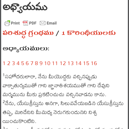
అధ్యాయము
పరిశుద్ధ గ్రంథము
/
1 కొరింథీయులకు
అధ్యాయములు:
1
2
3
4
5
6
7
8
9
10
11
12
13
14
15
16
సహోదరులారా, నేను మీయొద్దకు వచ్చినప్పుడు
1
వాక్చాతుర్యముతో గాని జ్ఞానాతిశయముతో గాని దేవుని
మర్మమును మీకు ప్రకటించుచు వచ్చినవాడను కాను.
నేను, యేసుక్రీస్తును అనగా, సిలువవేయబడిన యేసుక్రీస్తును
2
తప్ప, మరిదేనిని మీమధ్య నెరుగకుందునని నిశ్చ
యించుకొంటిని.
3