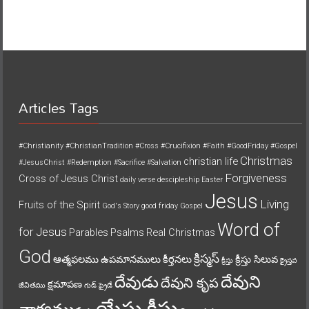
Articles Tags
#Christianity
#ChristianTradition
#Cross
#Crucifixion
#Faith
#GoodFriday
#Gospel
Christmas
christian life
#JesusChrist
#Redemption
#Sacrifice
#Salvation
Forgiveness
Cross of Jesus Christ
daily verse
descipleship
Easter
Jesus
Living
Fruits of the Spirit
God's Story
good friday
Gospel
Word of
for Jesus
Parables
Psalms
Real Christmas
God
క్రిస్మస్
ఆత్మఫలము
ఉపమానములు
కీర్తనలు
క్రీస్తు సిలువ
క్రీస్తు
క్రైస్తవ
దేవుని
దేవుడు
దేవుని కృప
క్షమాపణ
జీవితము
గుడ్ ఫ్రైడే
యేసు క్రీస్తు