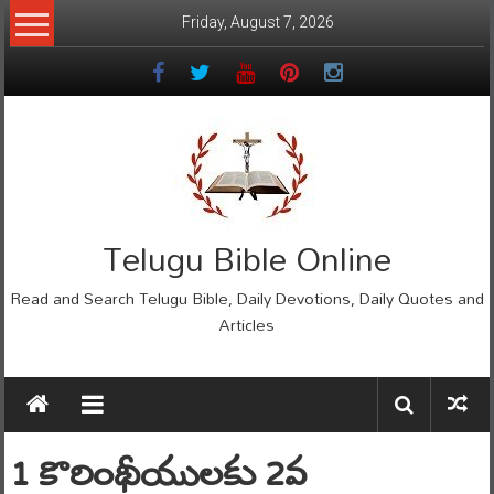
Skip
Friday, August 7, 2026
to
content
Telugu Bible Online
Read and Search Telugu Bible, Daily Devotions, Daily Quotes and
Articles
1 కొరింథీయులకు 2వ