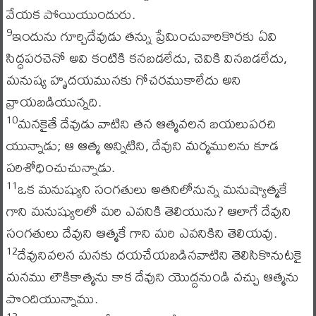
వేయక పోయియుందురు.
ఇందును గూర్చిదేవుడు తన్ను ప్రేమించువారికొరకు ఏవి
9
సిద్ధపరచెనో అవి కంటికి కనబడలేదు, చెవికి వినబడలేదు,
మనుష్య హృదయమునకు గోచరముకాలేదు అని
వ్రాయబడియున్నది.
మనకైతే దేవుడు వాటిని తన ఆత్మవలన బయలుపరచి
10
యున్నాడు; ఆ ఆత్మ అన్నిటిని, దేవుని మర్మములను కూడ
పరిశోధించుచున్నాడు.
ఒక మనుష్యుని సంగతులు అతనిలోనున్న మనుష్యాత్మకే
11
గాని మనుష్యులలో మరి ఎవనికి తెలియును? ఆలాగే దేవుని
సంగతులు దేవుని ఆత్మకే గాని మరి ఎవనికిని తెలియవు.
దేవునివలన మనకు దయచేయబడినవాటిని తెలిసికొనుటకై
12
మనము లౌకికాత్మను కాక దేవుని యొద్దనుండి వచ్చు ఆత్మను
పొందియున్నాము.