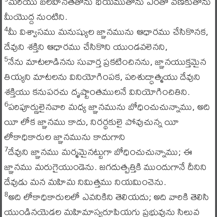
మరియు బలహీనతతోను భయముతోను ఎంతో వణకుతోను
మీయొద్ద నుంటిని.
మీ విశ్వాసము మనుష్యుల జ్ఞానమును ఆధారము చేసికొనక,
4
దేవుని శక్తిని ఆధారము చేసికొని యుండవలెనని,
నేను మాటలాడినను సువార్త ప్రకటించినను, జ్ఞానయుక్తమైన
5
తియ్యని మాటలను వినియోగింపక, పరిశుద్ధాత్మయు దేవుని
శక్తియు కనుపరచు దృష్టాంతములనే వినియోగించితిని.
పరిపూర్ణులైనవారి మధ్య జ్ఞానమును బోధించుచున్నాము, అది
6
యీ లోక జ్ఞానము కాదు, నిరర్థకులై పోవుచున్న యీ
లోకాధికారుల జ్ఞానమును కాదుగాని
దేవుని జ్ఞానము మర్మమైనట్టుగా బోధించుచున్నాము; ఈ
7
జ్ఞానము మరుగైయుండెను. జగదుత్పత్తికి ముందుగానే దీనిని
దేవుడు మన మహిమ నిమిత్తము నియమించెను.
అది లోకాధికారులలో ఎవనికిని తెలియదు; అది వారికి తెలిసి
8
యుండినయెడల మహిమాస్వరూపియగు ప్రభువును సిలువ