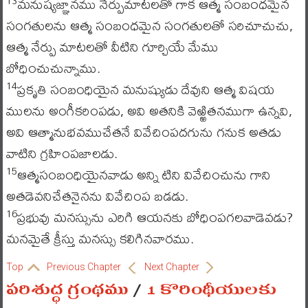
మనుష్యజ్ఞానము నేర్పుమాటలతో గాక ఆత్మ సంబంధమైన
13
సంగతులను ఆత్మ సంబంధమైన సంగతులతో సరిచూచుచు,
ఆత్మ నేర్పు మాటలతో వీటిని గూర్చియే మేము
బోధించుచున్నాము.
ప్రకృతి సంబంధియైన మనుష్యుడు దేవుని ఆత్మ విషయ
14
ములను అంగీకరింపడు, అవి అతనికి వెఱ్ఱితనముగా ఉన్నవి,
అవి ఆత్మానుభవముచేతనే వివేచింపదగును గనుక అతడు
వాటిని గ్రహింపజాలడు.
ఆత్మసంబంధియైనవాడు అన్ని టిని వివేచించును గాని
15
అతడెవనిచేతనైనను వివేచింప బడడు.
ప్రభువు మనస్సును ఎరిగి ఆయనకు బోధింపగలవాడెవడు?
16
మనమైతే క్రీస్తు మనస్సు కలిగినవారము.
Top
Previous Chapter
Next Chapter
పరిశుద్ధ గ్రంథము
/
1 కొరింథీయులకు