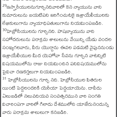
ఇస్హారీయులనుగూర్చినదివారిలో కెన న్యాయును వాని
29
కుమారులును బయటిపని జరిగించుటకై ఇశ్రాయేలీయులకు
లేఖికులుగాను న్యాయాధిపతులుగాను నియమింపబడిరి.
హెబ్రోనీయులను గూర్చినది. హషబ్యాయును వాని
30
సహోదరులును పరాక్రమ శాలులును వేయిన్ని యేడు వందల
సంఖ్యగలవారు, వీరు యొర్దాను ఈవల పడమటి వైపుననుండు
ఇశ్రాయేలీయుల మీద యెహోవా సేవను గూర్చిన వాటన్నిటి
విషయములోను రాజు నియమించిన పనివిషయములోను
పైవిచా రణకర్తలుగా నియమింపబడిరి.
హెబ్రోనీయులను గూర్చి నది. హెబ్రోనీయుల పితరుల
31
యింటి పెద్దలందరికి యెరీయా పెద్దయాయెను. దావీదు
ఏలుబడిలో నలువదియవ సంవత్సరమున వారి సంగతి
విచారింపగా వారిలో గిలాదు దేశములోని యాజేరునందున్న
వారు పరాక్రమ శాలులుగా కనబడిరి.