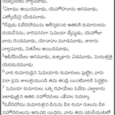
యత్నీయేలు నాల్గవవాడు,
ఏలాము అయిదవవాడు, యెహోహనాను ఆరవవాడు,
3
ఎల్యోయేనై యేడవవాడు.
దేవుడు ఓబేదెదోమును ఆశీర్వదించి అతనికి కుమారులను
4
దయచేసెను; వారెవరనగా షెమయా జ్యేష్ఠుడు, యెహోజా
బాదు రెండవవాడు, యోవాహు మూడవవాడు, శాకారు
నాల్గవవాడు, నెతనేలు అయిదవవాడు,
అమీ్మయేలు ఆరవవాడు, ఇశ్శాఖారు ఏడవవాడు, పెయుల్లెతై
5
యెనిమిదవవాడు.
వాని కుమారుడైన షెమయాకు కుమారులు పుట్టిరి; వారు
6
పరా క్రమ శాలులైయుండి తమ తండ్రి యింటివారికి పెద్దలైరి.
షెమయా కుమారులు ఒత్ని రెఫాయేలు ఓబేదు ఎల్జాబాదు
7
బలాఢ్యులైన అతని సహోదరులు ఎలీహు సెమక్యా.
ఓబేదెదోము కుమారులైన వీరును వీరి కుమా రులును వీరి
8
సహోదరులును అరువది యిద్దరు, వారు తమ పనిచేయుటలో