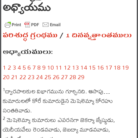
అధ్యాయము
పరిశుద్ధ గ్రంథము
/
1 దినవృత్తాంతములు
అధ్యాయములు:
1
2
3
4
5
6
7
8
9
10
11
12
13
14
15
16
17
18
19
20
21
22
23
24
25
26
27
28
29
ద్వారపాలకుల విభాగమును గూర్చినది. ఆసాపు…
1
కుమారులలో కోరే కుమారుడైన మెషెలెమ్యా కోరహు
సంతతివాడు.
మెషెలెమ్యా కుమారులు ఎవరనగా జెకర్యా జ్యేష్ఠుడు,
2
యెదీయవేలు రెండవవాడు, జెబద్యా మూడవవాడు,