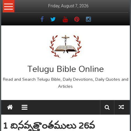
Skip
Friday, August 7, 2026
to
content
Telugu Bible Online
Read and Search Telugu Bible, Daily Devotions, Daily Quotes and
Articles
1 దినవృత్తాంతములు 26వ