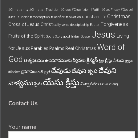
#Christianity
#ChristianTradition
#Cross
#Crucifixion
#Faith
#GoodFriday
#Gospel
Christmas
christian life
#JesusChrist
#Redemption
#Sacrifice
#Salvation
Forgiveness
Cross of Jesus Christ
daily verse
descipleship
Easter
Jesus
Living
Fruits of the Spirit
God's Story
good friday
Gospel
Word of
for Jesus
Parables
Psalms
Real Christmas
God
క్రిస్మస్
ఆత్మఫలము
ఉపమానములు
కీర్తనలు
క్రీస్తు సిలువ
క్రీస్తు
క్రైస్తవ
దేవుని
దేవుడు
దేవుని కృప
క్షమాపణ
జీవితము
గుడ్ ఫ్రైడే
యేసు క్రీస్తు
వాక్యము
ప్రేమ
విశ్వాసము
సిలువ
సువార్త
Contact Us
Your name