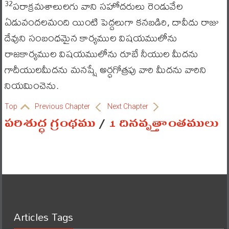
పరాక్రమశాలులగు వాని సహోదరులు రెండువేల
32
ఏడువందలమంది యింటి పెద్దలుగా కనబడిరి, దావీదు రాజు
దేవుని సంబంధమైన కార్యముల విషయములోను
రాజకార్యముల విషయములోను రూబే నీయుల మీదను
గాదీయులమీదను మనష్షే అర్ధగోత్రపు వారి మీదను వారిని
నియమించెను.
Top
Previous Chapter
Next Chapter
పరిశుద్ధ గ్రంథము
/
1 దినవృత్తాంతములు
Articles Tags