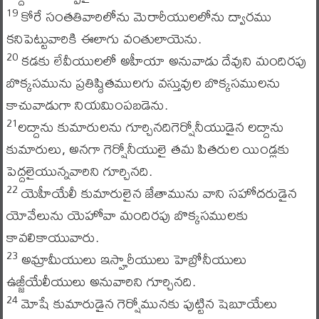
కోరే సంతతివారిలోను మెరారీయులలోను ద్వారము
19
కనిపెట్టువారికి ఈలాగు వంతులాయెను.
కడకు లేవీయులలో అహీయా అనువాడు దేవుని మందిరపు
20
బొక్కసమును ప్రతిష్ఠితములగు వస్తువుల బొక్కసములను
కాచువాడుగా నియమింపబడెను.
లద్దాను కుమారులను గూర్చినదిగెర్షోనీయుడైన లద్దాను
21
కుమారులు, అనగా గెర్షోనీయులై తమ పితరుల యిండ్లకు
పెద్దలైయున్నవారిని గూర్చినది.
యెహీయేలీ కుమారులైన జేతామును వాని సహోదరుడైన
22
యోవేలును యెహోవా మందిరపు బొక్కసములకు
కావలికాయువారు.
అమ్రామీయులు ఇస్హారీయులు హెబ్రోనీయులు
23
ఉజ్జీయేలీయులు అనువారిని గూర్చినది.
మోషే కుమారుడైన గెర్షోమునకు పుట్టిన షెబూయేలు
24