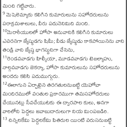
మంచి గట్టివారు.
మెషెలెమ్యాకు కలిగిన కుమారులును సహోదరులును
9
పరాక్రమశాలులు, వీరు పదునెనిమిది మంది.
మెరారీయులలో హోసా అనువానికి కలిగిన కుమారులు
10
ఎవరనగా జ్యేష్ఠుడగు షిమీ; వీడు జ్యేష్ఠుడు కాకపోయినను వాని
తండ్రి వాని జ్యేష్ఠ భాగస్థునిగా చేసెను,
రెండవవాడగు హిల్కీయా, మూడవవాడగు టెబల్యాహు,
11
నాల్గవవాడగు జెకర్యా, హోసా కుమారులును సహోదరులును
అందరు కలిసి పదుముగ్గురు.
ఈలాగున ఏర్పాటైన తరగతులనుబట్టి యెహోవా
12
మందిరములో వంతుల ప్రకారముగా తమసహోదరులు
చేయునట్లు సేవచేయుటకు ఈ ద్వారపాల కులు, అనగా
వారిలోని పెద్దలు జవాబుదారులుగా నియ మింపబడిరి.
చిన్నలకేమి పెద్దలకేమి పితరుల యింటి వరుసనుబట్టి
13