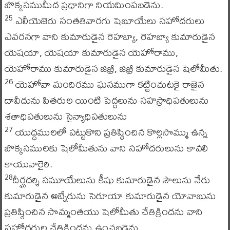
బొక్కసముమీద ప్రధానిగా నియమింపబడెను.
ఎలీయెజెరు సంతతివారగు షెబూయేలు సహోదరులు
25
ఎవరనగా వాని కుమారుడైన రెహబ్యా, రెహబ్యా కుమారుడైన
యెషయా, యెషయా కుమారుడైన యెహోరాము,
యెహోరాము కుమారుడైన జిఖ్రీ, జిఖ్రీ కుమారుడైన షెలోమీతు.
యెహోవా మందిరము ఘనముగా కట్టించుటకై రాజైన
26
దావీదును పితరుల యింటి పెద్దలును సహస్రాధిపతులును
శతాధిపతులును సైన్యాధిపతులును
యుద్ధములలో పట్టుకొని ప్రతిష్ఠించిన కొల్లసొమ్ము ఉన్న
27
బొక్కసములకు షెలోమీతును వాని సహోదరులును కావలి
కాయువారైరి.
దీర్ఘదర్శి సమూయేలును కీషు కుమారుడైన సౌలును నేరు
28
కుమారుడైన అబ్నేరును సెరూయా కుమారుడైన యోవాబును
ప్రతిష్ఠించిన సొమ్మంతయు షెలోమీతు చేతిక్రిందను వాని
సహోదరుల చేతిక్రిందను ఉంచబడెను.