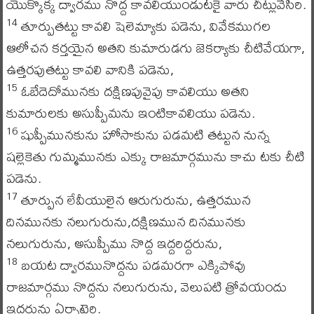
యొక్కొక్క ద్వారము నొద్ద కావలియుండుటకై వారు చీట్లువేసిరి.
తూర్పుతట్టు కావలి షెలెమ్యాకు పడెను, వివేకముగల
14
ఆలోచన కర్తయైన అతని కుమారుడగు జెకర్యాకు చీటివేయగా,
ఉత్తరపుతట్టు కావలి వానికి పడెను,
ఓబేదెదోమునకు దక్షిణపువైపు కావలియు అతని
15
కుమారులకు అసుప్పీమను ఇంటికావలియు పడెను.
షుప్పీమునకును హోసాకును పడమటి తట్టున నున్న
16
షల్లెకెతు గుమ్మమునకు ఎక్కు రాజమార్గమును కాచు టకు చీటి
పడెను.
తూర్పున లేవీయులైన ఆరుగురును, ఉత్తరమున
17
దినమునకు నలుగురును,దక్షిణమున దినమునకు
నలుగురును, అసుప్పీము నొద్ద ఇద్దరిద్దరును,
బయట ద్వారమునొద్దను పడమరగా ఎక్కిపోవు
18
రాజమార్గము నొద్దను నలుగురును, వెలుపటి త్రోవయందు
ఇద్దరును ఏర్పాటైరి.