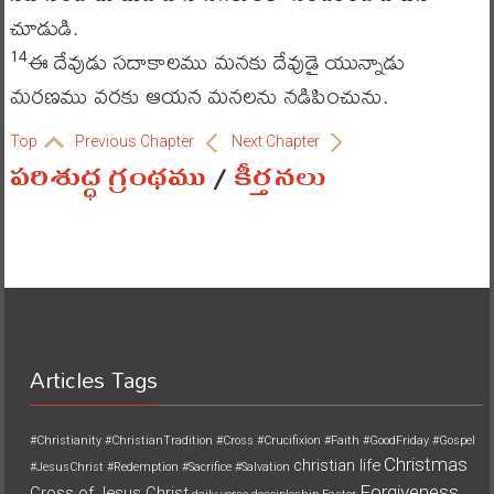
చూడుడి.
ఈ దేవుడు సదాకాలము మనకు దేవుడై యున్నాడు
14
మరణము వరకు ఆయన మనలను నడిపించును.
Top
Previous Chapter
Next Chapter
పరిశుద్ధ గ్రంథము
/
కీర్తనలు
Articles Tags
#Christianity
#ChristianTradition
#Cross
#Crucifixion
#Faith
#GoodFriday
#Gospel
Christmas
christian life
#JesusChrist
#Redemption
#Sacrifice
#Salvation
Forgiveness
Cross of Jesus Christ