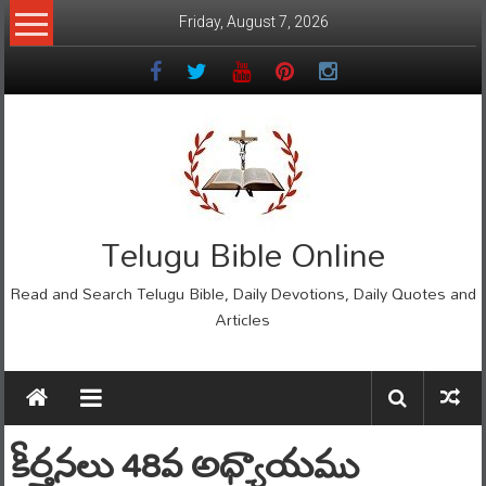
Skip
Friday, August 7, 2026
to
content
Telugu Bible Online
Read and Search Telugu Bible, Daily Devotions, Daily Quotes and
Articles
కీర్తనలు 48వ అధ్యాయము