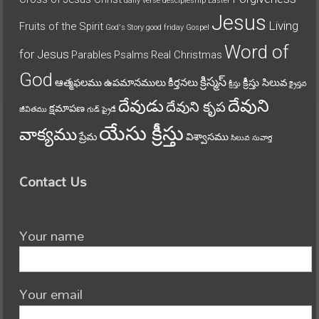
daily verse
descipleship
Easter
Jesus
Living
Fruits of the Spirit
God's Story
good friday
Gospel
Word of
for Jesus
Parables
Psalms
Real Christmas
God
క్రిస్మస్
ఆత్మఫలము
ఉపమానములు
కీర్తనలు
క్రీస్తు సిలువ
క్రీస్తు
క్రైస్తవ
దేవుని
దేవుడు
దేవుని కృప
క్షమాపణ
జీవితము
గుడ్ ఫ్రైడే
యేసు క్రీస్తు
వాక్యము
ప్రేమ
విశ్వాసము
సిలువ
సువార్త
Contact Us
Your name
Your email