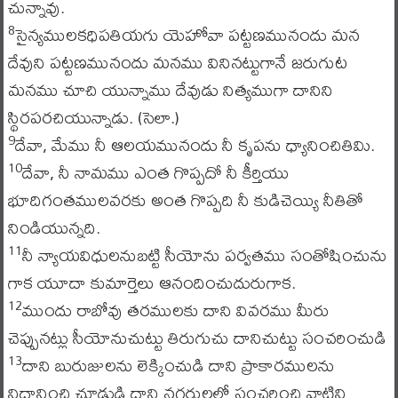
చున్నావు.
సైన్యములకధిపతియగు యెహోవా పట్టణమునందు మన
8
దేవుని పట్టణమునందు మనము వినినట్టుగానే జరుగుట
మనము చూచి యున్నాము దేవుడు నిత్యముగా దానిని
స్థిరపరచియున్నాడు. (సెలా.)
దేవా, మేము నీ ఆలయమునందు నీ కృపను ధ్యానించితివిు.
9
దేవా, నీ నామము ఎంత గొప్పదో నీ కీర్తియు
10
భూదిగంతములవరకు అంత గొప్పది నీ కుడిచెయ్యి నీతితో
నిండియున్నది.
నీ న్యాయవిధులనుబట్టి సీయోను పర్వతము సంతోషించును
11
గాక యూదా కుమార్తెలు ఆనందించుదురుగాక.
ముందు రాబోవు తరములకు దాని వివరము మీరు
12
చెప్పునట్లు సీయోనుచుట్టు తిరుగుచు దానిచుట్టు సంచరించుడి
దాని బురుజులను లెక్కించుడి దాని ప్రాకారములను
13
నిదానించి చూడుడి దాని నగరులలో సంచరించి వాటిని