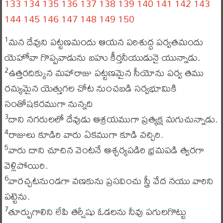
133
134
135
136
137
138
139
140
141
142
143
144
145
146
147
148
149
150
మన దేవుని పట్టణమందు ఆయన పరిశుద్ధ పర్వతమందు
1
యెహోవా గొప్పవాడును బహు కీర్తనీయుడునై యున్నాడు.
ఉత్తరదిక్కున మహారాజు పట్టణమైన సీయోను పర్వ తము
2
రమ్యమైన యెత్తుగల చోట నుంచబడి సర్వభూమికి
సంతోషకరముగా నున్నది
దాని నగరులలో దేవుడు ఆశ్రయముగా ప్రత్యక్ష మగుచున్నాడు.
3
రాజులు కూడిరి వారు ఏకముగా కూడి వచ్చిరి.
4
వారు దాని చూచిన వెంటనే ఆశ్చర్యపడిరి భ్రమపడి త్వరగా
5
వెళ్లిపోయిరి.
వారచ్చటనుండగా వణకును ప్రసవించు స్త్రీ వేద నయు వారిని
6
పట్టెను.
తూర్పుగాలిని లేపి తర్షీషు ఓడలను నీవు పగులగొట్టు
7