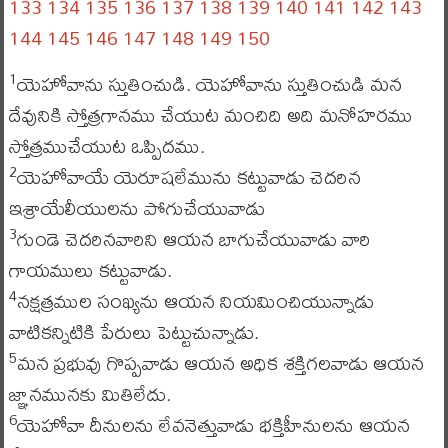
133
134
135
136
137
138
139
140
141
142
143
144
145
146
147
148
149
150
యెహోవాను స్తుతించుడి. యెహోవాను స్తుతించుడి మన
1
దేవునికి స్తోత్రగానము చేయుట మంచిది అది మనోహరము
స్తోత్రముచేయుట ఒప్పిదము.
యెహోవాయే యెరూషలేమును కట్టువాడు చెదరిన
2
ఇశ్రాయేలీయులను పోగుచేయువాడు
గుండె చెదరినవారిని ఆయన బాగుచేయువాడు వారి
3
గాయములు కట్టువాడు.
నక్షత్రముల సంఖ్యను ఆయన నియమించియున్నాడు
4
వాటికన్నిటికి పేరులు పెట్టుచున్నాడు.
మన ప్రభువు గొప్పవాడు ఆయన అధిక శక్తిగలవాడు ఆయన
5
జ్ఞానమునకు మితిలేదు.
యెహోవా దీనులను లేవనెత్తువాడు భక్తిహీనులను ఆయన
6