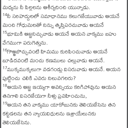
మధ్యను నీ పిల్లలను ఆశీర్వదించి యున్నాడు.
నీ సరిహద్దులలో సమాధానము కలుగజేయువాడు ఆయనే
14
మంచి గోధుమలతో నిన్ను తృప్తిపరచువాడు ఆయనే
భూమికి ఆజ్ఞనిచ్చువాడు ఆయనే ఆయన వాక్యము బహు
15
వేగముగా పరుగెత్తును.
గొఱ్ఱబొచ్చువంటి హిమము కురిపించువాడు ఆయనే
16
బూడిదవంటి మంచు కణములు చల్లువాడు ఆయనే.
ముక్కముక్కలుగా వడగండ్లు విసరువాడు ఆయనే. ఆయన
17
పుట్టించు చలికి ఎవరు నిలువగలరు?
ఆయన ఆజ్ఞ ఇయ్యగా అవన్నియు కరిగిపోవును ఆయన
18
తనగాలి విసరజేయగా నీళ్లు ప్రవహించును,
ఆయన తన వాక్యము యాకోబునకు తెలియజేసెను తన
19
కట్టడలను తన న్యాయవిధులను ఇశ్రాయేలునకు
తెలియజేసెను.