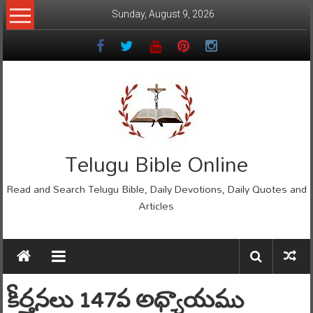
Skip
Sunday, August 9, 2026
to
content
Telugu Bible Online
Read and Search Telugu Bible, Daily Devotions, Daily Quotes and
Articles
కీర్తనలు 147వ అధ్యాయము