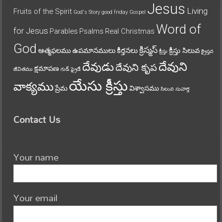
Jesus
Living
Fruits of the Spirit
God's Story
good friday
Gospel
Word of
for Jesus
Parables
Psalms
Real Christmas
God
క్రిస్మస్
ఆత్మఫలము
ఉపమానములు
కీర్తనలు
క్రీస్తు సిలువ
క్రీస్తు
క్రైస్తవ
దేవుని
దేవుడు
దేవుని కృప
క్షమాపణ
జీవితము
గుడ్ ఫ్రైడే
యేసు క్రీస్తు
వాక్యము
ప్రేమ
విశ్వాసము
సిలువ
సువార్త
Contact Us
Your name
Your email