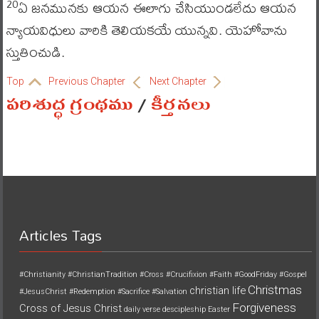
ఏ జనమునకు ఆయన ఈలాగు చేసియుండలేదు ఆయన
20
న్యాయవిధులు వారికి తెలియకయే యున్నవి. యెహోవాను
స్తుతించుడి.
Top
Previous Chapter
Next Chapter
పరిశుద్ధ గ్రంథము
/
కీర్తనలు
Articles Tags
#Christianity
#ChristianTradition
#Cross
#Crucifixion
#Faith
#GoodFriday
#Gospel
Christmas
christian life
#JesusChrist
#Redemption
#Sacrifice
#Salvation
Forgiveness
Cross of Jesus Christ
daily verse
descipleship
Easter