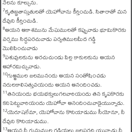
నేలను కూల్చును.
కృతజ్ఞతాస్తుతులతో యెహోవాను కీర్తించుడి. సితారాతో మన
7
దేవుని కీర్తించుడి.
ఆయన ఆకాశమును మేఘములతో కప్పువాడు భూమికొరకు
8
వర్షము సిద్ధపరచువాడు పర్వతములమీద గడ్డి
మొలిపించువాడు
పశువులకును అరచుచుండు పిల్ల కాకులకును ఆయన
9
ఆహారమిచ్చువాడు.
గుఱ్ఱముల బలమునందు ఆయన సంతోషించడు
10
నరులకాలిసత్తువయందు ఆయన ఆనందించడు.
తనయందు భయభక్తులుగలవారియందు తన కృపకొరకు
11
కనిపెట్టువారియందు యెహోవా ఆనందించువాడైయున్నాడు.
యెరూషలేమా, యెహోవాను కొనియాడుము సీయోనూ, నీ
12
దేవుని కొనియాడుము.
ఆయన నీ గుమ్మముల గడియలు బలపరచి యున్నాడు నీ
13