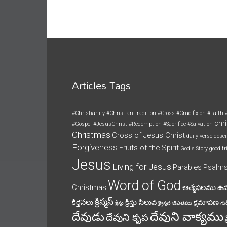
Articles Tags
#Christianity
#ChristianTradition
#Cross
#Crucifixion
#Faith
chri
#Gospel
#JesusChrist
#Redemption
#Sacrifice
#Salvation
Christmas
Cross of Jesus Christ
daily verse
desci
Forgiveness
Fruits of the Spirit
God's Story
good fr
Jesus
Living for Jesus
Parables
Psalm
Word of God
Christmas
ఆత్మఫలము
ఉ
క్రిస్మస్
కీర్తనలు
క్రీస్తు సిలువ
క్షమాపణ
క్రీస్తు
క్రైస్తవ జీవితము
గుడ
దేవుని వాక్యము
దేవుడు
దేవుని కృప