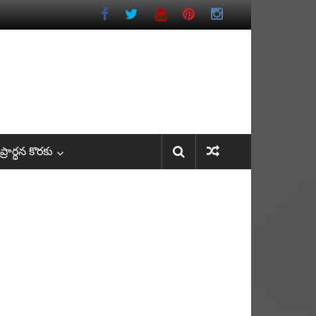
రార్ధన కొరకు