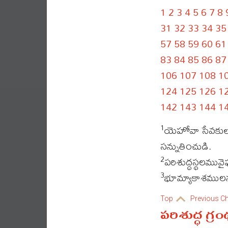
1
2
3
4
5
6
7
8
31
32
33
34
35
57
58
59
60
61
83
84
85
86
87
106
107
108
1
124
125
126
1
142
143
144
1
యెహోవా సేవకుల
1
సన్నుతించుడి.
పరిశుద్ధస్థలమువై
2
భూమ్యాకాశములను
3
Top
Previous C
పరిశుద్ధ గ్ర