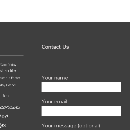
Contact Us
#GoodFriday
stian life
Your name
pleship
Easter
iday
Gospel
s
Real
Your email
పమానములు
్ ఫ్రైడే
Your message (optional)
ప్రేమ