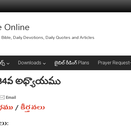
e Online
Bible, Daily Devotions, Daily Quotes and Articles
ల్స్
Downloads
బైబిల్ రీడింగ్ Plans
Prayer Request-ప్
 134వ అధ్యాయము
ంథము
/
కీర్తనలు
ు: