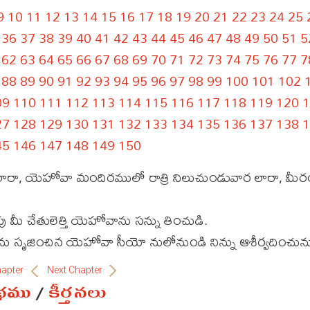
9
10
11
12
13
14
15
16
17
18
19
20
21
22
23
24
25
36
37
38
39
40
41
42
43
44
45
46
47
48
49
50
51
5
62
63
64
65
66
67
68
69
70
71
72
73
74
75
76
77
7
88
89
90
91
92
93
94
95
96
97
98
99
100
101
102
09
110
111
112
113
114
115
116
117
118
119
120
1
27
128
129
130
131
132
133
134
135
136
137
138
1
45
146
147
148
149
150
ారా, యెహోవా మందిరములో రాత్రి నిలుచుండువార లారా, మ
పు మీ చేతులెత్తి యెహోవాను సన్ను తించుడి.
 సృజించిన యెహోవా సీయో నులోనుండి నిన్ను ఆశీర్వదించును
hapter
Next Chapter
ంథము
/
కీర్తనలు