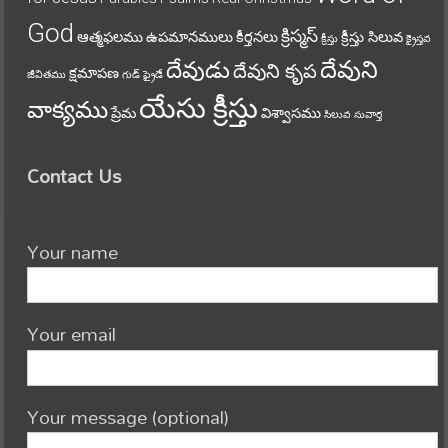
God
క్రిస్మస్
ఆత్మఫలము
ఉపమానములు
కీర్తనలు
క్రీస్తు సిలువ
క్రీస్తు
క్రైస్తవ
దేవుని
దేవుడు
దేవుని కృప
క్షమాపణ
జీవితము
గుడ్ ఫ్రైడే
యేసు క్రీస్తు
వాక్యము
ప్రేమ
విశ్వాసము
సిలువ
సువార్త
Contact Us
Your name
Your email
Your message (optional)