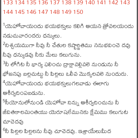
133
134
135
136
137
138
139
140
141
142
143
144
145
146
147
148
149
150
యెహోవాయందు భయభక్తులు కలిగి ఆయన త్రోవలయందు
1
నడుచువారందరు ధన్యులు.
నిశ్చయముగా నీవు నీ చేతుల కష్టార్జితము ననుభవించె దవు
2
నీవు ధన్యుడవు నీకు మేలు కలుగును.
నీ లోగిట నీ భార్య ఫలించు ద్రాక్షావల్లివలె నుండును నీ
3
భోజనపు బల్లచుట్టు నీ పిల్లలు ఒలీవ మొక్కలవలె నుందురు.
యెహోవాయందు భయభక్తులుగలవాడు ఈలాగు
4
ఆశీర్వదింపబడును.
సీయోనులోనుండి యెహోవా నిన్ను ఆశీర్వదించును నీ
5
జీవితకాలమంతయు యెరూషలేమునకు క్షేమము కలుగుట
చూచెదవు
నీ పిల్లల పిల్లలను నీవు చూచెదవు. ఇశ్రాయేలుమీద
6