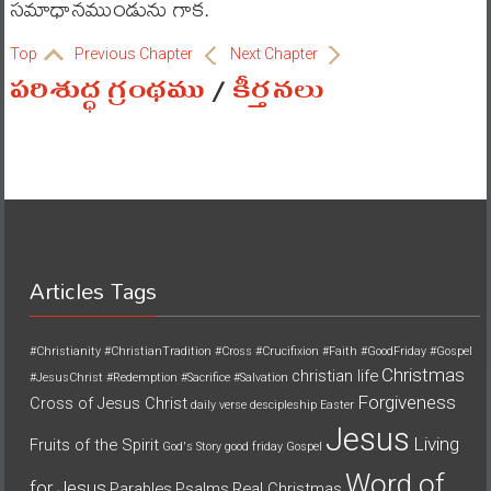
సమాధానముండును గాక.
Top
Previous Chapter
Next Chapter
పరిశుద్ధ గ్రంథము
/
కీర్తనలు
Articles Tags
#Christianity
#ChristianTradition
#Cross
#Crucifixion
#Faith
#GoodFriday
#Gospel
Christmas
christian life
#JesusChrist
#Redemption
#Sacrifice
#Salvation
Forgiveness
Cross of Jesus Christ
daily verse
descipleship
Easter
Jesus
Living
Fruits of the Spirit
God's Story
good friday
Gospel
Word of
for Jesus
Parables
Psalms
Real Christmas