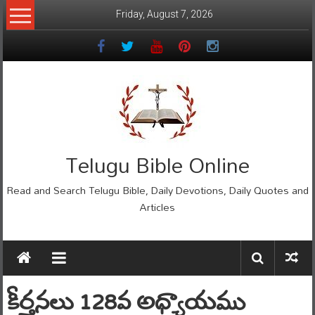
Skip
Friday, August 7, 2026
to
content
Telugu Bible Online
Read and Search Telugu Bible, Daily Devotions, Daily Quotes and
Articles
కీర్తనలు 128వ అధ్యాయము