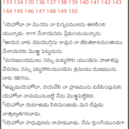
133
134
135
136
137
138
139
140
141
142
143
144
145
146
147
148
149
150
యెహోవా నా మొరను నా విన్నపములను ఆలకించి
1
యున్నాడు. కాగా నేనాయనను ప్రేమించుచున్నాను.
ఆయన నాకు చెవియొగ్గెను కావున నా జీవితకాలమంతయు
2
నేనాయనకు మొఱ్ఱ పెట్టుదును
మరణబంధములు నన్ను చుట్టుకొని యుండెను పాతాళపు
3
వేదనలు నన్ను పట్టుకొనియుండెను శ్రమయు దుఃఖమును
నాకు కలిగెను.
అప్పుడుయెహోవా, దయచేసి నా ప్రాణమును విడిపింపుమని
4
యెహోవా నామమునుబట్టి నేను మొఱ్ఱపెట్టితిని.
యెహోవా దయాళుడు నీతిమంతుడు మన దేవుడు
5
వాత్సల్యతగలవాడు.
యెహోవా సాధువులను కాపాడువాడు. నేను క్రుంగియుండగా
6