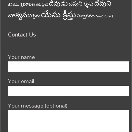
దేవుని
దేవుడు
దేవుని కృప
క్షమాపణ
జీవితము
గుడ్ ఫ్రైడే
యేసు క్రీస్తు
వాక్యము
ప్రేమ
విశ్వాసము
సిలువ
సువార్త
Contact Us
Your name
Your email
Your message (optional)