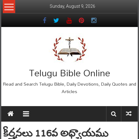
Skip
Sunday, August 9, 2026
to
content
Telugu Bible Online
Read and Search Telugu Bible, Daily Devotions, Daily Quotes and
Articles
కీర్తనలు 116వ అధ్యాయము