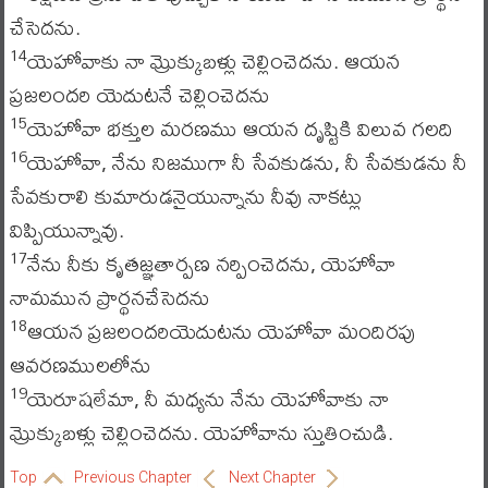
చేసెదను.
యెహోవాకు నా మ్రొక్కుబళ్లు చెల్లించెదను. ఆయన
14
ప్రజలందరి యెదుటనే చెల్లించెదను
యెహోవా భక్తుల మరణము ఆయన దృష్టికి విలువ గలది
15
యెహోవా, నేను నిజముగా నీ సేవకుడను, నీ సేవకుడను నీ
16
సేవకురాలి కుమారుడనైయున్నాను నీవు నాకట్లు
విప్పియున్నావు.
నేను నీకు కృతజ్ఞతార్పణ నర్పించెదను, యెహోవా
17
నామమున ప్రార్థనచేసెదను
ఆయన ప్రజలందరియెదుటను యెహోవా మందిరపు
18
ఆవరణములలోను
యెరూషలేమా, నీ మధ్యను నేను యెహోవాకు నా
19
మ్రొక్కుబళ్లు చెల్లించెదను. యెహోవాను స్తుతించుడి.
Top
Previous Chapter
Next Chapter