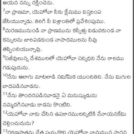
ఆయన నన్ను రక్షించెను.
నా ప్రాణమా, యెహోవా నీకు క్షేమము విస్తరింప
7
జేసియున్నాడు. తిరిగి నీ విశ్రాంతిలో ప్రవేశింపుము.
మరణమునుండి నా ప్రాణమును కన్నీళ్లు విడువకుండ నా
8
కన్నులను జారిపడకుండ నాపాదములను నీవు
తప్పించియున్నావు.
సజీవులున్న దేశములలో యెహోవా సన్నిధిని నేను కాలము
9
గడుపుదును.
నేను ఆలాగు మాటలాడి నమి్మక యుంచితిని. నేను మిగుల
10
బాధపడినవాడను.
నేను తొందరపడినవాడనై ఏ మనుష్యుడును
11
నమ్మదగినవాడు కాడను కొంటిని.
యెహోవా నాకు చేసిన ఉపకారములన్నిటికి నేనాయనకేమి
12
చెల్లించుదును?
రక్షణపాత్రను చేత పుచ్చుకొని యెహోవా నామమున ప్రార్థన
13