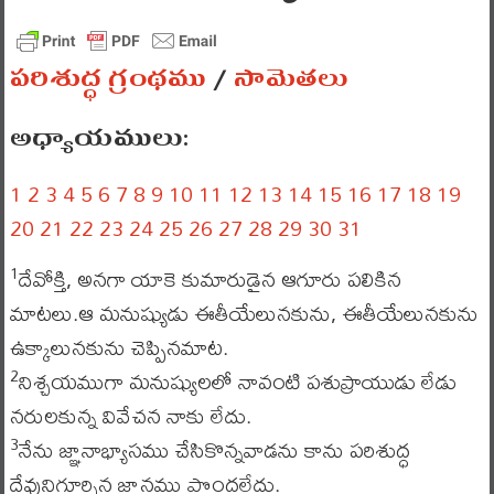
పరిశుద్ధ గ్రంథము
/
సామెతలు
అధ్యాయములు:
1
2
3
4
5
6
7
8
9
10
11
12
13
14
15
16
17
18
19
20
21
22
23
24
25
26
27
28
29
30
31
దేవోక్తి, అనగా యాకె కుమారుడైన ఆగూరు పలికిన
1
మాటలు.ఆ మనుష్యుడు ఈతీయేలునకును, ఈతీయేలునకును
ఉక్కాలునకును చెప్పినమాట.
నిశ్చయముగా మనుష్యులలో నావంటి పశుప్రాయుడు లేడు
2
నరులకున్న వివేచన నాకు లేదు.
నేను జ్ఞానాభ్యాసము చేసికొన్నవాడను కాను పరిశుద్ధ
3
దేవునిగూర్చిన జ్ఞానము పొందలేదు.