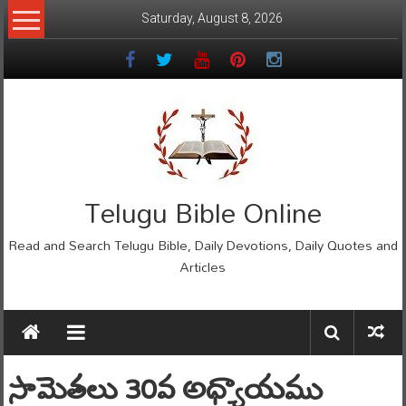
Skip
Saturday, August 8, 2026
to
content
Telugu Bible Online
Read and Search Telugu Bible, Daily Devotions, Daily Quotes and
Articles
సామెతలు 30వ అధ్యాయము