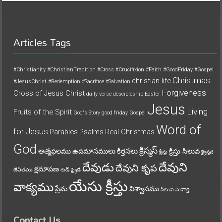
Articles Tags
#Christianity
#ChristianTradition
#Cross
#Crucifixion
#Faith
#GoodFriday
#Gospel
Christmas
christian life
#JesusChrist
#Redemption
#Sacrifice
#Salvation
Forgiveness
Cross of Jesus Christ
daily verse
descipleship
Easter
Jesus
Living
Fruits of the Spirit
God's Story
good friday
Gospel
Word of
for Jesus
Parables
Psalms
Real Christmas
God
క్రిస్మస్
ఆత్మఫలము
ఉపమానములు
కీర్తనలు
క్రీస్తు సిలువ
క్రీస్తు
క్రైస్తవ
దేవుని
దేవుడు
దేవుని కృప
క్షమాపణ
జీవితము
గుడ్ ఫ్రైడే
యేసు క్రీస్తు
వాక్యము
ప్రేమ
విశ్వాసము
సిలువ
సువార్త
Contact Us