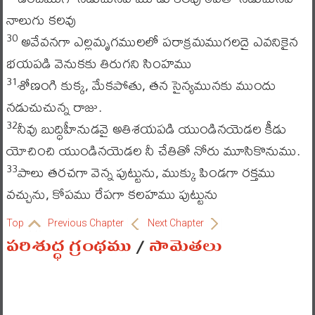
నాలుగు కలవు
అవేవనగా ఎల్లమృగములలో పరాక్రమముగలదై ఎవనికైన
30
భయపడి వెనుకకు తిరుగని సింహము
శోణంగి కుక్క, మేకపోతు, తన సైన్యమునకు ముందు
31
నడుచుచున్న రాజు.
నీవు బుద్ధిహీనుడవై అతిశయపడి యుండినయెడల కీడు
32
యోచించి యుండినయెడల నీ చేతితో నోరు మూసికొనుము.
పాలు తరచగా వెన్న పుట్టును, ముక్కు పిండగా రక్తము
33
వచ్చును, కోపము రేపగా కలహము పుట్టును
Top
Previous Chapter
Next Chapter
పరిశుద్ధ గ్రంథము
/
సామెతలు