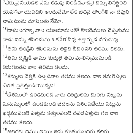
ఎక్కువైనయెడల నేను కడుపు నిండినవాడనై నిన్ను విసర్జించి
9
యెహోవా యెవడని అందునేమో లేక బీదనై దొంగిలి నా దేవుని
నామమును దూషింతు నేమో.
దాసునిగూర్చి వాని యజమానునితో కొండెములు చెప్పకుము
10
వాడు నిన్ను శపించును ఒకవేళ నీవు శిక్షార్హుడ వగుదువు.
తమ తండ్రిని శపించుచు తల్లిని దీవించని తరము కలదు.
11
తమ దృష్టికి తాము శుద్ధులై తమ మాలిన్యమునుండి
12
కడుగబడని వారి తరము కలదు.
కన్నులు నెత్తికి వచ్చినవారి తరము కలదు. వారి కనురెప్పలు
13
ఎంత పైకెత్తబడియున్నవి!
దేశములో ఉండకుండ వారు దరిద్రులను మింగు నట్లును
14
మనుష్యులలో ఉండకుండ బీదలను నశింపజేయు నట్లును
ఖడ్గమువంటి పళ్లును కత్తులవంటి దవడపళ్లును గల వారి
తరము కలదు.
జలగకు ఇమ్ము ఇమ్ము అను కూతురులిద్దరు కలరు
15