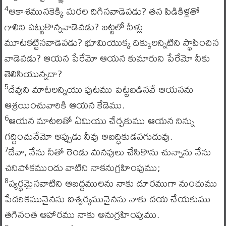
ఆకాశమునకెక్కి మరల దిగినవాడెవడు? తన పిడికిళ్లతో
4
గాలిని పట్టుకొన్నవాడెవడు? బట్టలో నీళ్లు
మూటకట్టినవాడెవడు? భూమియొక్క దిక్కులన్నిటిని స్థాపించిన
వాడెవడు? ఆయన పేరేమో ఆయన కుమారుని పేరేమో నీకు
తెలిసియున్నదా?
దేవుని మాటలన్నియు పుటము పెట్టబడినవే ఆయనను
5
ఆశ్రయించువారికి ఆయన కేడెము.
ఆయన మాటలతో ఏమియు చేర్చకుము ఆయన నిన్ను
6
గద్దించునేమో అప్పుడు నీవు అబద్ధికుడవగుదువు.
దేవా, నేను నీతో రెండు మనవులు చేసికొను చున్నాను నేను
7
చనిపోకముందు వాటిని నాకనుగ్రహింపుము;
వ్యర్థమైనవాటిని ఆబద్ధములను నాకు దూరముగా నుంచుము
8
పేదరికమునైనను ఐశ్వర్యమునైనను నాకు దయ చేయకుము
తగినంత ఆహారము నాకు అనుగ్రహింపుము.