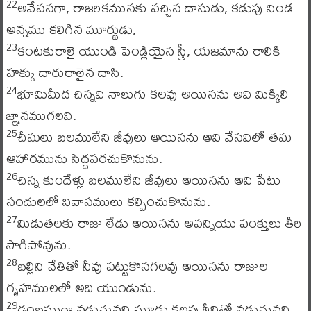
అవేవనగా, రాజరికమునకు వచ్చిన దాసుడు, కడుపు నిండ
22
అన్నము కలిగిన మూర్ఖుడు,
కంటకురాలై యుండి పెండ్లియైన స్త్రీ, యజమాను రాలికి
23
హక్కు దారురాలైన దాసి.
భూమిమీద చిన్నవి నాలుగు కలవు అయినను అవి మిక్కిలి
24
జ్ఞానముగలవి.
చీమలు బలములేని జీవులు అయినను అవి వేసవిలో తమ
25
ఆహారమును సిద్ధపరచుకొనును.
చిన్న కుందేళ్లు బలములేని జీవులు అయినను అవి పేటు
26
సందులలో నివాసములు కల్పించుకొనును.
మిడుతలకు రాజు లేడు అయినను అవన్నియు పంక్తులు తీరి
27
సాగిపోవును.
బల్లిని చేతితో నీవు పట్టుకొనగలవు అయినను రాజుల
28
గృహములలో అది యుండును.
డంబముగా నడుచునవి మూడు కలవు ఠీవితో నడుచునవి
29