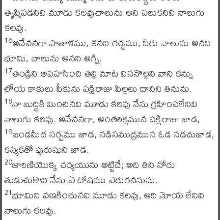
తృప్తిపడనివి మూడు కలవుచాలును అని పలుకనివి నాలుగు
కలవు.
అవేవనగా పాతాళము, కనని గర్భము, నీరు చాలును అనని
16
భూమి, చాలును అనని అగ్ని.
తండ్రిని అపహసించి తల్లి మాట విననొల్లని వాని కన్ను
17
లోయ కాకులు పీకును పక్షిరాజు పిల్లలు దానిని తినును.
నా బుద్ధికి మించినవి మూడు కలవు నేను గ్రహింపలేనివి
18
నాలుగు కలవు. అవేవనగా, అంతరిక్షమున పక్షిరాజు జాడ,
బండమీద సర్పము జాడ, నడిసముద్రమున ఓడ నడచుజాడ,
19
కన్యకతో పురుషుని జాడ.
జారిణియొక్క చర్యయును అట్టిదే; అది తిని నోరు
20
తుడుచుకొని నేను ఏ దోషము ఎరుగననును.
భూమిని వణకించునవి మూడు కలవు, అది మోయ లేనివి
21
నాలుగు కలవు.