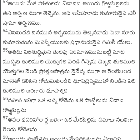
అయిదు మేక పోతులను ఏడాదివి అయిదు గొఱ్ఱపిల్లలను
53
తన అర్పణ ముగా తెచ్చెను. ఇది అమీహూదు కుమారుడైన ఎలీ
షామా అర్పణము.
ఎనిమిదవ దినమున అర్పణమును తెచ్చినవాడు పెదా సూరు
54
కుమారుడును మనష్షీయులకు ప్రధానుడునైన గమలీ యేలు.
అతడు పరిశుద్ధమైన తులపు పరిమాణమునుబట్టి నూట
55
ముప్పది తులముల యెత్తుగల వెండి గిన్నెను డెబ్బది తులముల
యెత్తుగల వెండి ప్రోక్షణపాత్రను నైవేద్య ముగా ఆ రెంటినిండ
నూనెతో కలిసిన గోధుమపిండిని ధూపద్రవ్యముతో నిండిన పది
తులముల బంగారు ధూపార్తిని
దహన బలిగా ఒక చిన్న కోడెను ఒక పొట్టేలును ఏడాది
56
గొఱ్ఱపిల్లను
అపరాధపరిహారార్థ బలిగా ఒక మేకపిల్లను సమాధానబలిగా
57
రెండు కోడెలను
అయిదు పొట్టేళ్లను అయిదు మేకపోతులను ఏడాదివి
58