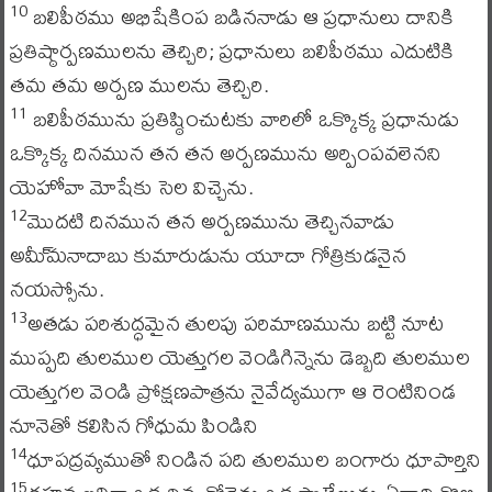
బలిపీఠము అభిషేకింప బడిననాడు ఆ ప్రధానులు దానికి
10
ప్రతిష్ఠార్పణములను తెచ్చిరి; ప్రధానులు బలిపీఠము ఎదుటికి
తమ తమ అర్పణ ములను తెచ్చిరి.
బలిపీఠమును ప్రతిష్ఠించుటకు వారిలో ఒక్కొక్క ప్రధానుడు
11
ఒక్కొక్క దినమున తన తన అర్పణమును అర్పింపవలెనని
యెహోవా మోషేకు సెల విచ్చెను.
మొదటి దినమున తన అర్పణమును తెచ్చినవాడు
12
అమీ్మనాదాబు కుమారుడును యూదా గోత్రికుడనైన
నయస్సోను.
అతడు పరిశుద్ధమైన తులపు పరిమాణమును బట్టి నూట
13
ముప్పది తులముల యెత్తుగల వెండిగిన్నెను డెబ్బది తులముల
యెత్తుగల వెండి ప్రోక్షణపాత్రను నైవేద్యముగా ఆ రెంటినిండ
నూనెతో కలిసిన గోధుమ పిండిని
ధూపద్రవ్యముతో నిండిన పది తులముల బంగారు ధూపార్తిని
14
15