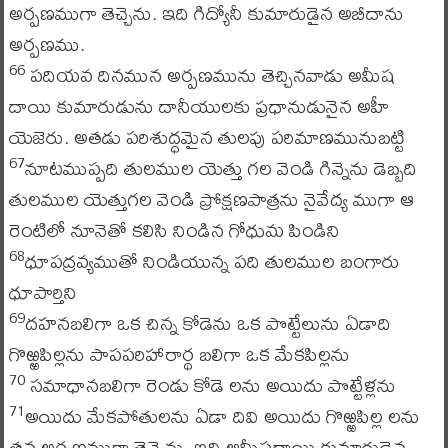
అర్పణముగా తెచ్చెను. ఇది గిద్యోనీ కుమారుడైన అబీదాను
అర్పణము.
పదియవ దినమున అర్పణమును తెచ్చినవాడు అమీష
66
దాయి కుమారుడును దానీయులకు ప్రధానుడునైన అహీ
యెజెరు. అతడు పరిశుద్ధమైన తులపు పరిమాణమునుబట్టి
నూటముప్పది తులముల యెత్తు గల వెండి గిన్నెను డెబ్బది
67
తులముల యెత్తుగల వెండి ప్రోక్షణపాత్రను నైవేద్య ముగా ఆ
రెంటిలో నూనెతో కలిసి నిండిన గోధుమ పిండిని
ధూపద్రవ్యముతో నిండియున్న పది తులముల బంగారు
68
ధూపార్తిని
దహనబలిగా ఒక చిన్న కోడెను ఒక పొట్టేలును ఏడాది
69
గొఱ్ఱపిల్లను పాపపరిహారార్థ బలిగా ఒక మేకపిల్లను
సమాధానబలిగా రెండు కోడె లను అయిదు పొట్టేళ్లను
70
అయిదు మేకపోతులను ఏడా దివి అయిదు గొఱ్ఱపిల్ల లను
71
తన అర్పణముగా తెచ్చెను. ఇది ఆమీషదాయి కుమారుడైన