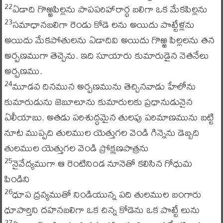
ఏడాది గొఱ్ఱపిల్లను పాపపరిహారార్థ బలిగా ఒక మేకపిల్లను
22
సమాధానబలిగా రెండు కోడె లను అయిదు పొట్టేళ్లను
23
అయిదు మేకపోతులను ఏడాదివి అయిదు గొఱ్ఱ పిల్లలను తన
అర్పణముగా తెచ్చెను. ఇది సూయారు కుమారుడైన నెతనేలు
అర్పణము.
మూడవ దినమున అర్పణమును తెచ్చినవాడు హేలోను
24
కుమారుడును జెబూలూను కుమారులకు ప్రధానుడునైన
ఏలీయాబు. అతడు పరిశుద్ధమైన తులపు పరిమాణమును బట్టి
నూట ముప్పది తులముల యెత్తుగల వెండి గిన్నెను డెబ్బది
తులముల యెత్తుగల వెండి ప్రోక్షణపాత్రను
నైవేద్యముగా ఆ రెంటినిండ నూనెతో కలిసిన గోధుమ
25
పిండిని
ధూప ద్రవ్యముతో నిండియున్న పది తులముల బంగారు
26
ధూపార్తిని దహనబలిగా ఒక చిన్న కోడెను ఒక పొట్టే లును
27