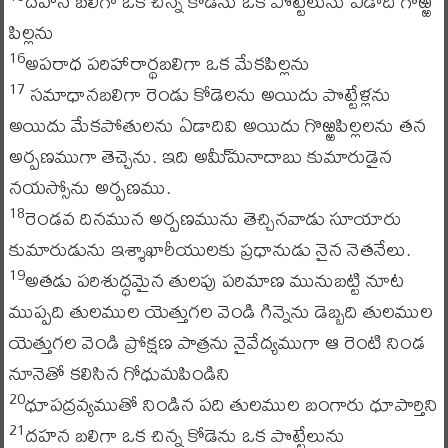
దహన బలిగా ఒక చిన్న కోడెను ఒక పొట్టేలును ఏడాది గొఱ్ఱ
పిల్లను
అపరాధ పరిహారార్థబలిగా ఒక మేకపిల్లను
16
సమాధానబలిగా రెండు కోడెలను అయిదు పొట్టేళ్లను
17
అయిదు మేకపోతులను ఏడాదివి అయిదు గొఱ్ఱపిల్లలను తన
అర్పణముగా తెచ్చెను. ఇది అమీ్మనాదాబు కుమారుడైన
నయస్సోను అర్పణము.
రెండవ దినమున అర్పణమును తెచ్చినవాడు సూయారు
18
కుమారుడును ఇశ్శాఖారీయులకు ప్రధానుడు నైన నెతనేలు.
అతడు పరిశుద్ధమైన తులపు పరిమాణ మునుబట్టి నూట
19
ముప్పది తులముల యెత్తుగల వెండి గిన్నెను డెబ్బది తులముల
యెత్తుగల వెండి ప్రోక్షణ పాత్రను నైవేద్యముగా ఆ రెంటి నిండ
నూనెతో కలిసిన గోధుమపిండిని
ధూపద్రవ్యముతో నిండిన పది తులముల బంగారు ధూపార్తిని
20
దహన బలిగా ఒక చిన్న కోడెను ఒక పొట్టేలును
21