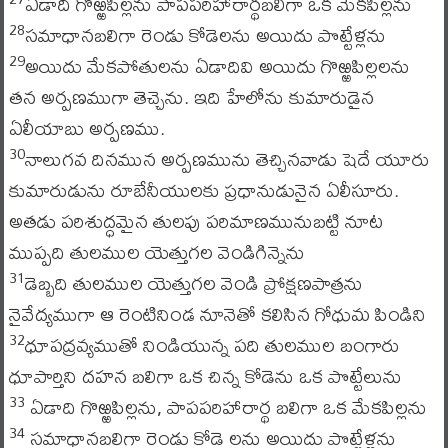
ఏడాది గొఱ్ఱపిల్లను పాపపరిహారార్థబలిగా ఒక మేకపిల్లను
సమాధానబలిగా రెండు కోడెలను అయిదు పొట్టేళ్లను
28
అయిదు మేకపోతులను ఏడాదివి అయిదు గొఱ్ఱపిల్లలను
29
తన అర్పణముగా తెచ్చెను. ఇది హేలోను కుమారుడైన
ఏలీయాబు అర్పణము.
నాలుగవ దినమున అర్పణమును తెచ్చినవాడు షెదే యూరు
30
కుమారుడును రూబేనీయులకు ప్రధానుడునైన ఏలీసూరు.
అతడు పరిశుద్ధమైన తులపు పరిమాణమునుబట్టి నూట
ముప్పది తులముల యెత్తుగల వెండిగిన్నెను
డెబ్బది తులముల యెత్తుగల వెండి ప్రోక్షణపాత్రను
31
నైవేద్యముగా ఆ రెంటినిండ నూనెతో కలిసిన గోధుమ పిండిని
ధూపద్రవ్యముతో నిండియున్న పది తులముల బంగారు
32
ధూపార్తిని దహన బలిగా ఒక చిన్న కోడెను ఒక పొట్టేలును
ఏడాది గొఱ్ఱపిల్లను, పాపపరిహారార్థ బలిగా ఒక మేకపిల్లను
33
సమాధానబలిగా రెండు కోడె లను అయిదు పొట్టేళ్లను
34