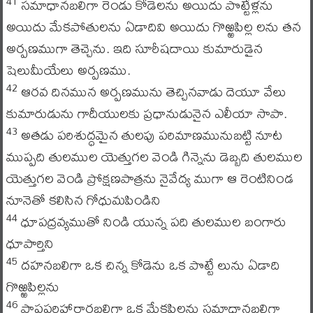
సమాధానబలిగా రెండు కోడెలను అయిదు పొట్టేళ్లను
41
అయిదు మేకపోతులను ఏడాదివి అయిదు గొఱ్ఱపిల్ల లను తన
అర్పణముగా తెచ్చెను. ఇది సూరీషదాయి కుమారుడైన
షెలుమీయేలు అర్పణము.
ఆరవ దినమున అర్పణమును తెచ్చినవాడు దెయూ వేలు
42
కుమారుడును గాదీయులకు ప్రధానుడునైన ఎలీయా సాపా.
అతడు పరిశుద్ధమైన తులపు పరిమాణమునుబట్టి నూట
43
ముప్పది తులముల యెత్తుగల వెండి గిన్నెను డెబ్బది తులముల
యెత్తుగల వెండి ప్రోక్షణపాత్రను నైవేద్య ముగా ఆ రెంటినిండ
నూనెతో కలిసిన గోధుమపిండిని
ధూపద్రవ్యముతో నిండి యున్న పది తులముల బంగారు
44
ధూపార్తిని
దహనబలిగా ఒక చిన్న కోడెను ఒక పొట్టే లును ఏడాది
45
గొఱ్ఱపిల్లను
పాపపరిహారార్థబలిగా ఒక మేకపిల్లను సమాధానబలిగా
46