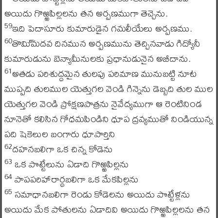
అయిదు గొఱ్ఱపిల్లలను తన అర్పణముగా తెచ్చెను.
ఇది పెదాసూరు కుమారుడైన గమలీయేలు అర్పణము.
59
తొమి్మదవ దినమున అర్పణమును తెచ్చినవాడు గిద్యోనీ
60
కుమారుడును బెన్యామీనులకు ప్రధానుడునైన అబీదాను.
అతడు పరిశుద్ధమైన తులపు పరిమాణ మునుబట్టి నూట
61
ముప్పది తులముల యెత్తుగల వెండి గిన్నెను డెబ్బది తుల ముల
యెత్తుగల వెండి ప్రోక్షణపాత్రను నైవేద్యముగా ఆ రెంటినిండ
నూనెతో కలిసిన గోధమపిండిని ధూప ద్రవ్యముతో నిండియున్న
పది షెకెలుల బంగారు ధూపార్తిని
దహనబలిగా ఒక చిన్న కోడెను
62
ఒక పొట్టేలును ఏడాది గొఱ్ఱపిల్లను
63
పాపపరిహారార్థబలిగా ఒక మేకపిల్లను
64
సమాధానబలిగా రెండు కోడెలను అయిదు పొట్టేళ్లను
65
అయిదు మేక పోతులను ఏడాదివి అయిదు గొఱ్ఱపిల్లలను తన