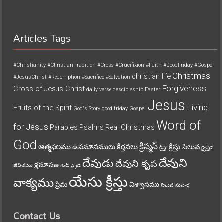
Articles Tags
#Christianity
#ChristianTradition
#Cross
#Crucifixion
#Faith
#GoodFriday
#Gospel
Christmas
christian life
#JesusChrist
#Redemption
#Sacrifice
#Salvation
Forgiveness
Cross of Jesus Christ
daily verse
descipleship
Easter
Jesus
Living
Fruits of the Spirit
God's Story
good friday
Gospel
Word of
for Jesus
Parables
Psalms
Real Christmas
God
క్రిస్మస్
ఆత్మఫలము
ఉపమానములు
కీర్తనలు
క్రీస్తు సిలువ
క్రీస్తు
క్రైస్తవ
దేవుని
దేవుడు
దేవుని కృప
క్షమాపణ
జీవితము
గుడ్ ఫ్రైడే
యేసు క్రీస్తు
వాక్యము
ప్రేమ
విశ్వాసము
సిలువ
సువార్త
Contact Us