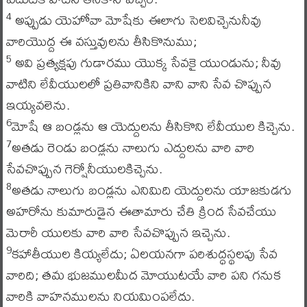
అప్పుడు యెహోవా మోషేకు ఈలాగు సెలవిచ్చెనునీవు
4
వారియొద్ద ఈ వస్తువులను తీసికొనుము;
అవి ప్రత్యక్షపు గుడారము యొక్క సేవకై యుండును; నీవు
5
వాటిని లేవీయులలో ప్రతివానికిని వాని వాని సేవ చొప్పున
ఇయ్యవలెను.
మోషే ఆ బండ్లను ఆ యెద్దులను తీసికొని లేవీయుల కిచ్చెను.
6
అతడు రెండు బండ్లను నాలుగు ఎద్దులను వారి వారి
7
సేవచొప్పున గెర్షోనీయులకిచ్చెను.
అతడు నాలుగు బండ్లను ఎనిమిది యెద్దులను యాజకుడగు
8
అహరోను కుమారుడైన ఈతామారు చేతి క్రింద సేవచేయు
మెరారీ యులకు వారి వారి సేవచొప్పున ఇచ్చెను.
కహాతీయుల కియ్యలేదు; ఏలయనగా పరిశుద్ధస్థలపు సేవ
9
వారిది; తమ భుజములమీద మోయుటయే వారి పని గనుక
వారికి వాహనములను నియమింపలేదు.