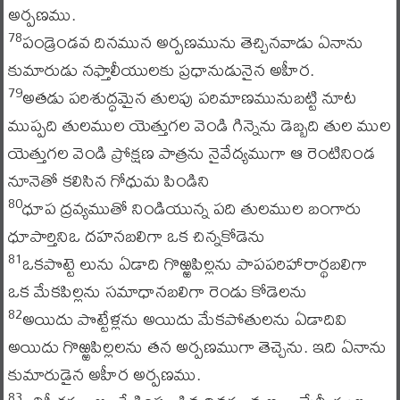
అర్పణము.
పండ్రెండవ దినమున అర్పణమును తెచ్చినవాడు ఏనాను
78
కుమారుడు నఫ్తాలీయులకు ప్రధానుడునైన అహీర.
అతడు పరిశుద్ధమైన తులపు పరిమాణమునుబట్టి నూట
79
ముప్పది తులముల యెత్తుగల వెండి గిన్నెను డెబ్బది తుల ముల
యెత్తుగల వెండి ప్రోక్షణ పాత్రను నైవేద్యముగా ఆ రెంటినిండ
నూనెతో కలిసిన గోధుమ పిండిని
ధూప ద్రవ్యముతో నిండియున్న పది తులముల బంగారు
80
ధూపార్తినిఒ దహనబలిగా ఒక చిన్నకోడెను
ఒకపొట్టె లును ఏడాది గొఱ్ఱపిల్లను పాపపరిహారార్థబలిగా
81
ఒక మేకపిల్లను సమాధానబలిగా రెండు కోడెలను
అయిదు పొట్టేళ్లను అయిదు మేకపోతులను ఏడాదివి
82
అయిదు గొఱ్ఱపిల్లలను తన అర్పణముగా తెచ్చెను. ఇది ఏనాను
కుమారుడైన అహీర అర్పణము.
83