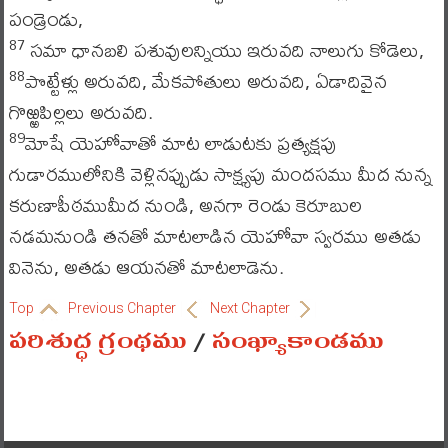
పండ్రెండు,
సమా ధానబలి పశువులన్నియు ఇరువది నాలుగు కోడెలు,
87
పొట్టేళ్లు అరువది, మేకపోతులు అరువది, ఏడాదివైన
88
గొఱ్ఱపిల్లలు అరువది.
మోషే యెహోవాతో మాట లాడుటకు ప్రత్యక్షపు
89
గుడారములోనికి వెళ్లినప్పుడు సాక్ష్యపు మందసము మీద నున్న
కరుణాపీఠముమీద నుండి, అనగా రెండు కెరూబుల
నడమనుండి తనతో మాటలాడిన యెహోవా స్వరము అతడు
వినెను, అతడు ఆయనతో మాటలాడెను.
Top
Previous Chapter
Next Chapter
పరిశుద్ధ గ్రంథము
/
సంఖ్యాకాండము