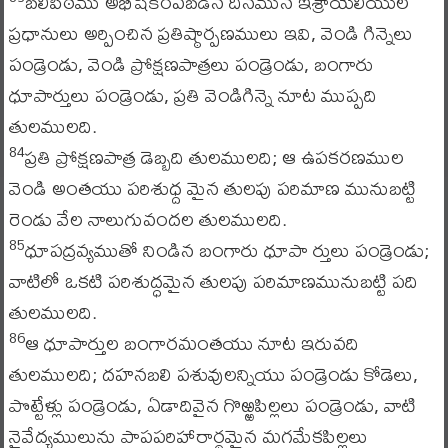
బలిపీఠము అభిషేకింపబడిన దినమున ఇశ్రాయేలీయుల
ప్రధానులు అర్పించిన ప్రతిష్ఠార్పణములు ఇవి, వెండి గిన్నెలు
పండ్రెండు, వెండి ప్రోక్షణపాత్రలు పండ్రెండు, బంగారు
ధూపార్తులు పండ్రెండు, ప్రతి వెండిగిన్నె నూట ముప్పది
తులములది.
ప్రతి ప్రోక్షణపాత్ర డెబ్బది తులములది; ఆ ఉపకరణముల
84
వెండి అంతయు పరిశుధ్ద మైన తులపు పరిమాణ మునుబట్టి
రెండు వేల నాలుగువందల తులములది.
ధూపద్రవ్యముతో నిండిన బంగారు ధూపా ర్తులు పండ్రెండు;
85
వాటిలో ఒకటి పరిశుద్ధమైన తులపు పరిమాణమునుబట్టి పది
తులములది.
ఆ ధూపార్తుల బంగారమంతయు నూట ఇరువది
86
తులములది; దహనబలి పశువులన్నియు పండ్రెండు కోడెలు,
పొట్టేళ్లు పండ్రెండు, ఏడాదివైన గొఱ్ఱపిల్లలు పండ్రెండు, వాటి
నైవేద్యములును పాపపరిహారార్థమైన మగమేకపిల్లలు