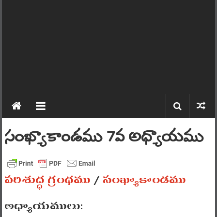
సంఖ్యాకాండము 7వ అధ్యాయము
పరిశుద్ధ గ్రంథము
/
సంఖ్యాకాండము
అధ్యాయములు: