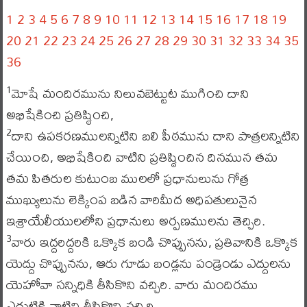
1
2
3
4
5
6
7
8
9
10
11
12
13
14
15
16
17
18
19
20
21
22
23
24
25
26
27
28
29
30
31
32
33
34
35
36
మోషే మందిరమును నిలువబెట్టుట ముగించి దాని
1
అభిషేకించి ప్రతిష్ఠించి,
దాని ఉపకరణములన్నిటిని బలి పీఠమును దాని పాత్రలన్నిటిని
2
చేయించి, అభిషేకించి వాటిని ప్రతిష్ఠించిన దినమున తమ
తమ పితరుల కుటుంబ ములలో ప్రధానులును గోత్ర
ముఖ్యులును లెక్కింప బడిన వారిమీద అధిపతులునైన
ఇశ్రాయేలీయులలోని ప్రధానులు అర్పణములను తెచ్చిరి.
వారు ఇద్దరిద్దరికి ఒక్కొక బండి చొప్పునను, ప్రతివానికి ఒక్కొక
3
యెద్దు చొప్పునను, ఆరు గూడు బండ్లను పండ్రెండు ఎద్దులను
యెహోవా సన్నిధికి తీసికొని వచ్చిరి. వారు మందిరము
ఎదుటికి వాటిని తీసికొని వచ్చిరి.