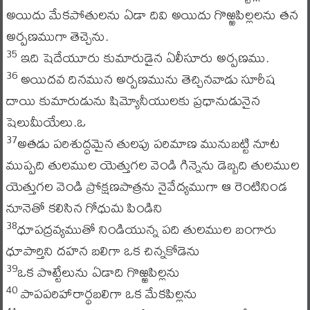
అయిదు మేకపోతులను ఏడా దివి అయిదు గొఱ్ఱపిల్లలను తన
అర్పణముగా తెచ్చెను.
ఇది షెదేయూరు కుమారుడైన ఏలీసూరు అర్పణము.
35
అయిదవ దినమున అర్పణమును తెచ్చినవాడు సూరీష
36
దాయి కుమారుడును షిమ్యోనీయులకు ప్రధానుడునైన
షెలుమీయేలు.ఒ
అతడు పరిశుద్ధమైన తులపు పరిమాణ మునుబట్టి నూట
37
ముప్పది తులముల యెత్తుగల వెండి గిన్నెను డెబ్బది తులముల
యెత్తుగల వెండి ప్రోక్షణపాత్రను నైవేద్యముగా ఆ రెంటినిండ
నూనెతో కలిసిన గోధుమ పిండిని
ధూపద్రవ్యముతో నిండియున్న పది తులముల బంగారు
38
ధూపార్తిని దహన బలిగా ఒక చిన్నకోడెను
ఒక పొట్టేలును ఏడాది గొఱ్ఱపిల్లను
39
పాపపరిహారార్థబలిగా ఒక మేకపిల్లను
40