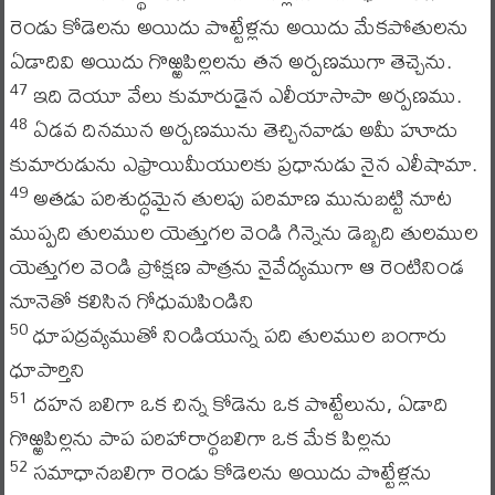
రెండు కోడెలను అయిదు పొట్టేళ్లను అయిదు మేకపోతులను
ఏడాదివి అయిదు గొఱ్ఱపిల్లలను తన అర్పణముగా తెచ్చెను.
ఇది దెయూ వేలు కుమారుడైన ఎలీయాసాపా అర్పణము.
47
ఏడవ దినమున అర్పణమును తెచ్చినవాడు అమీ హూదు
48
కుమారుడును ఎఫ్రాయిమీయులకు ప్రధానుడు నైన ఎలీషామా.
అతడు పరిశుద్ధమైన తులపు పరిమాణ మునుబట్టి నూట
49
ముప్పది తులముల యెత్తుగల వెండి గిన్నెను డెబ్బది తులముల
యెత్తుగల వెండి ప్రోక్షణ పాత్రను నైవేద్యముగా ఆ రెంటినిండ
నూనెతో కలిసిన గోధుమపిండిని
ధూపద్రవ్యముతో నిండియున్న పది తులముల బంగారు
50
ధూపార్తిని
దహన బలిగా ఒక చిన్న కోడెను ఒక పొట్టేలును, ఏడాది
51
గొఱ్ఱపిల్లను పాప పరిహారార్థబలిగా ఒక మేక పిల్లను
సమాధానబలిగా రెండు కోడెలను అయిదు పొట్టేళ్లను
52