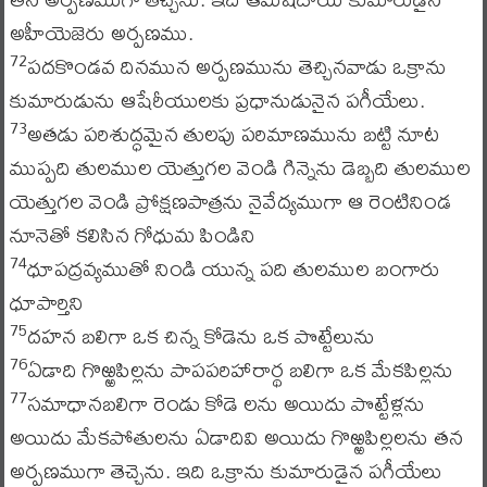
అహీయెజెరు అర్పణము.
పదకొండవ దినమున అర్పణమును తెచ్చినవాడు ఒక్రాను
72
కుమారుడును ఆషేరీయులకు ప్రధానుడునైన పగీయేలు.
అతడు పరిశుద్ధమైన తులపు పరిమాణమును బట్టి నూట
73
ముప్పది తులముల యెత్తుగల వెండి గిన్నెను డెబ్బది తులముల
యెత్తుగల వెండి ప్రోక్షణపాత్రను నైవేద్యముగా ఆ రెంటినిండ
నూనెతో కలిసిన గోధుమ పిండిని
ధూపద్రవ్యముతో నిండి యున్న పది తులముల బంగారు
74
ధూపార్తిని
దహన బలిగా ఒక చిన్న కోడెను ఒక పొట్టేలును
75
ఏడాది గొఱ్ఱపిల్లను పాపపరిహారార్థ బలిగా ఒక మేకపిల్లను
76
సమాధానబలిగా రెండు కోడె లను అయిదు పొట్టేళ్లను
77
అయిదు మేకపోతులను ఏడాదివి అయిదు గొఱ్ఱపిల్లలను తన
అర్పణముగా తెచ్చెను. ఇది ఒక్రాను కుమారుడైన పగీయేలు