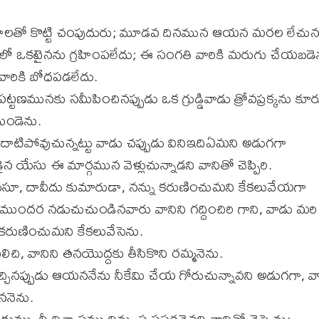
తో కొట్టి చంపుదురు; మూడవ దినమున ఆయన మరల లేచునని 
ో ఒకటైనను గ్రహింపలేదు; ఈ సంగతి వారికి మరుగు చేయబ
వారికి బోధపడలేదు.
ణమునకు సమీపించినప్పుడు ఒక గ్రుడ్డివాడు త్రోవప్రక్కను కూర్
ుండెను.
పోవుచున్నట్టు వాడు చప్పుడు వినిఇదిఏమని అడుగగా
 యేసు ఈ మార్గమున వెళ్లుచున్నాడని వానితో చెప్పిరి.
ేసూ, దావీదు కుమారుడా, నన్ను కరుణించుమని కేకలువేయగా
ందర నడుచుచుండినవారు వానిని గద్దించిరి గాని, వాడు మరి
 కరుణించుమని కేకలువేసెను.
చి, వానిని తనయొద్దకు తీసికొని రమ్మనెను.
చ్చినప్పుడు ఆయననేను నీకేమి చేయ గోరుచున్నావని అడుగగా, వా
ననెను.
ు, నీ విశ్వాసము నిన్ను స్వస్థపరచెనని వానితో చెప్పెను;