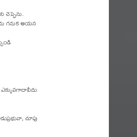
చెప్పెను.
డెను గనుక ఆయన
చుండి
 ఎక్కువగాదావీదు
డుప్రభువా, చూపు