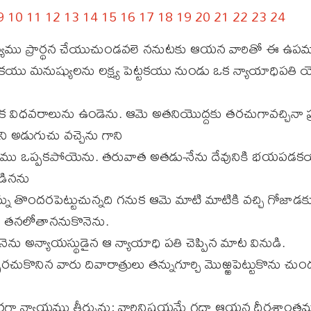
9
10
11
12
13
14
15
16
17
18
19
20
21
22
23
24
త్యము ప్రార్థన చేయుచుండవలె ననుటకు ఆయన వారితో ఈ ఉపమా
యు మనుష్యులను లక్ష్య పెట్టకయు నుండు ఒక న్యాయాధిపతి 
 విధవరాలును ఉండెను. ఆమె అతనియొద్దకు తరచుగావచ్చినా ప్రత
ి అడుగుచు వచ్చెను గాని
ు ఒప్పకపోయెను. తరువాత అతడు-నేను దేవునికి భయపడక
ండినను
ు తొందరపెట్టుచున్నది గనుక ఆమె మాటి మాటికి వచ్చి గోజాడక
ని తనలోతాననుకొనెను.
నెను అన్యాయస్థుడైన ఆ న్యాయాధి పతి చెప్పిన మాట వినుడి.
రచుకొనిన వారు దివారాత్రులు తన్నుగూర్చి మొఱ్ఱపెట్టుకొను చుండ
?
రగా న్యాయము తీర్చును; వారినిషయమే గదా ఆయన దీర్ఘశాంతమ