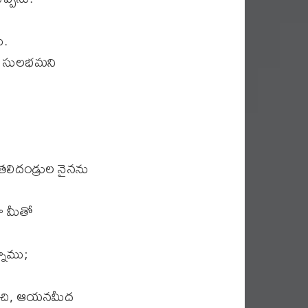
ు.
ుట సులభమని
తలిదండ్రుల నైనను
ా మీతో
నాము;
రచి, ఆయనమీద