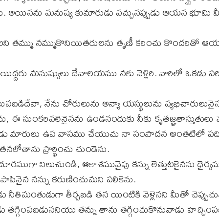
నాను. అయినను మనుష్య కుమారుడు వచ్చునప్పుడు ఆయన భూమి మ
లని తమ్ము నమ్ముకొనియితరులను తృణీ కరించు కొందరిత
ై యిద్దరు మనుష్యులు దేవాలయము నకు వెళ్లిరి. వారిలో ఒకడు 
లువబడిదేవా, నేను చోరులును అన్యా యస్థులును వ్యభిచారులున
, ఈ సుంకరివలెనైనను ఉండనందుకు నీకు కృతజ్ఞతాస్తుతులు చెల
ండు మారులు ఉప వాసము చేయుచు నా సంపాదన అంతటిలో ప
ి తనలోతాను ప్రార్థించు చుండెను.
ూరముగా నిలుచుండి, ఆకాశమువైపు కన్ను లెత్తుటకైనను ధైర్య
, పాపినైన నన్ను కరుణించుమని పలికెను.
నీతిమంతుడుగా తీర్చబడి తన యింటికి వెళ్లెనని మీతో చెప్పుచున
డు తగ్గింపబడుననియు తన్ను తాను తగ్గించుకొనువాడు హెచ్చిం