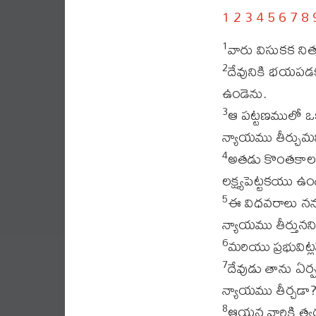
1
2
3
4
5
6
7
8
వారు విసుకక ని
1
దేవునికి భయపడక
2
ఉండెను.
ఆ పట్టణములో ఒక
3
న్యాయము తీర్చుమన
అతడు కొంతకాలమ
4
లక్ష్యపెట్టకయు ఉ
ఈ విధవరాలు నన్న
5
న్యాయము తీర్తున
మరియు ప్రభువిట్ల
6
దేవుడు తాను ఏర్ప
7
న్యాయము తీర్చడా
ఆయన వారికి త్వ
8