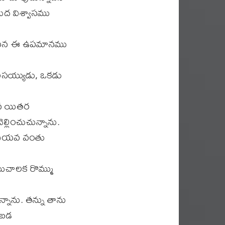
ీద విశ్వాసము
ో ఆయన ఈ ఉపమానము
పరిసయ్యుడు, ఒకడు
ైన యితర
్లించుచున్నాను.
దియవ వంతు
ముచాలక రొమ్ము
్నాను. తన్ను తాను
పబడ