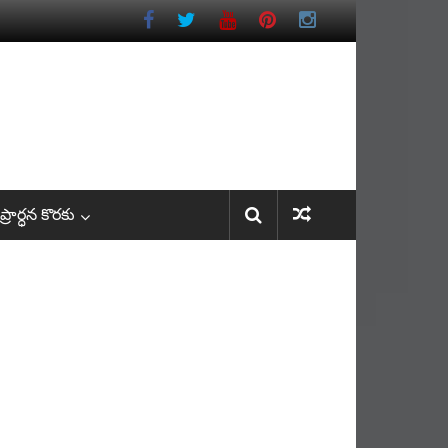
రార్ధన కొరకు