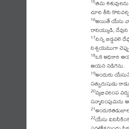
తమ శిశువులను 
15
చూచి తీసి కొనివచ్చి
అయితే యేసు వార
16
రానియ్యుడి, దేవున
చిన్న బిడ్డవలె
17
నిశ్చయముగా చెప్ప
ఒక అధికారి ఆయ
18
ఆయన నడిగెను.
అందుకు యేసునేన
19
సత్పురుషుడు కాడు
వ్యభిచరింప వద్ద
20
సన్మానింపుమను ఆజ
అందుకతడుబాల్య
21
యేసు వినినీకిం
22
పరలోకమందు నీకు 