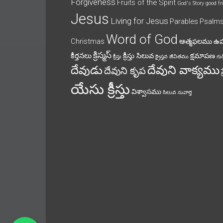
Forgiveness
Fruits of the Spirit
God's Story
good fr
Jesus
Living for Jesus
Parables
Psalm
Word of God
Christmas
ఆత్మఫలము
ఉ
క్రిస్మస్
కీర్తనలు
క్రీస్తు సిలువ
క్షమాపణ
క్రీస్తు
క్రైస్తవ జీవితము
గుడ
దేవుని వాక్యము
దేవుడు
దేవుని కృప
యేసు క్రీస్తు
విశ్వాసము
సిలువ
సువార్త