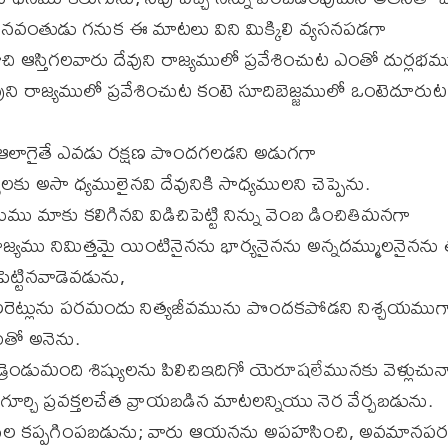
 ధనవంతుడు గనుక ఈ మాటలు విని మిక్కిలి వ్యసనపడగా
 ఆస్తిగలవారు దేవుని రాజ్యములో ప్రవేశించుట ఎంతో దుర్లభమ
ని రాజ్యములో ప్రవేశించుట కంటె సూదిబెజ్జములో ఒంటెదూర
 ఆలాగైతే ఎవడు రక్షణ పొందగలడని అడుగగా
 అసా ధ్యములైనవి దేవునికి సాధ్యములని చెప్పెను.
ము మాకు కలిగినవి విడిచిపెట్టి నిన్ను వెంబ డించితిమనగా
్యము నిమిత్తమై యింటినైనను భార్యనైనను అన్నదమ్ములనైనను 
పెట్టినవాడెవడును,
ట్లును పరమందు నిత్యజీవమును పొందకపోడని నిశ్చయముగ
రితో అనెను.
ండుమంది శిష్యులను పిలిచిఇదిగో యెరూషలేమునకు వెళ్లుచున్
ూర్చి ప్రవక్తలచేత వ్రాయబడిన మాటలన్నియు నెర వేర్చబడును.
ల కప్పగింపబడును; వారు ఆయనను అపహసించి, అవమానప