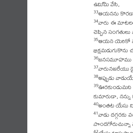
ఉమి్మ వేసి,
ఆయనను కొరడాల
33
వారు ఈ మాటలల
34
చెప్పిన సంగతులు 
ఆయన యెరికో పట్ట
35
భిక్షమడుగుకొను చ
జనసమూహము దాటి
36
వారునజరేయు డైన
37
అప్పుడు వాడుయ
38
ఊరకుండుమని ము
39
కుమారుడా, నన్ను
అంతట యేసు నిలి
40
వాడు దగ్గరకు వ
41
పొందగోరుచున్నా 
యేసుచూపుపొందుమ
42