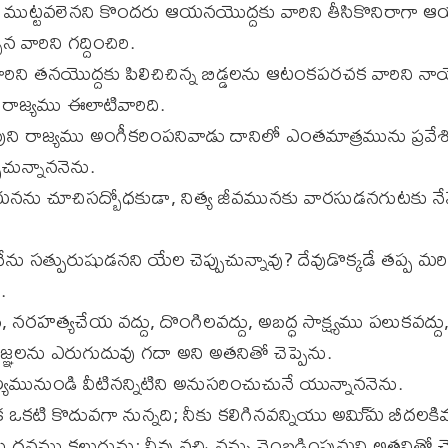
ముట్టవలెనని కొందరు ఆయనయొద్దకు వారిని తీసికొనిరాగా ఆయ
న వారిని గద్దించిరి.
ిని తనయొద్దకు పిలిచిచిన్న బిడ్డలను ఆటంకపరచక వారిని నాయ
ి రాజ్యము ఈలాటివారిది.
 దేవుని రాజ్యము అంగీకరింపనివాడు దానిలో ఎంతమాత్రమును ప్రవే
ుచున్నాననెను.
నను చూచిసద్బోధకుడా, నిత్య జీవమునకు వారసుడనగుటకు నే
ు సత్పురుషుడనని యేల చెప్పుచున్నావు? దేవుడొక్కడే తప్ప మ
.
ు, నరహత్యచేయ వద్దు, దొంగిలవద్దు, అబద్ధ సాక్ష్యము పలుకవద్దు
్ఞలను ఎరుగుదువు గదా అని అతనితో చెప్పెను.
మునుండి వీటినన్నిటిని అనుసరించుచునే యున్నాననెను.
క ఒకటి కొదువగా నున్నది; నీకు కలిగినవన్నియు అమి్మ బీదలకిమ్
ధనము కలుగును; నీవు వచ్చి నన్ను వెంబడింపుమని అతనితో చెప