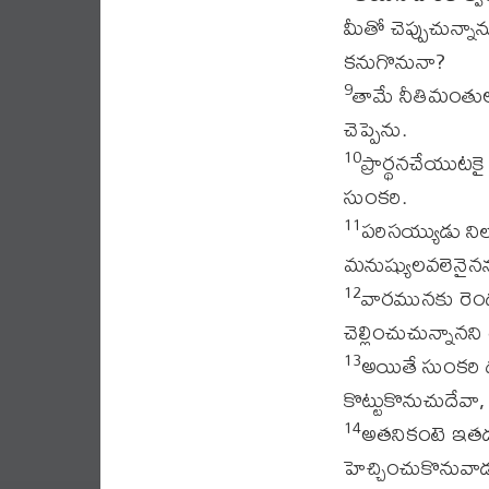
మీతో చెప్పుచున్
కనుగొనునా?
తామే నీతిమంతు
9
చెప్పెను.
ప్రార్థనచేయుటక
10
సుంకరి.
పరిసయ్యుడు ని
11
మనుష్యులవలెనైనను
వారమునకు రె
12
చెల్లించుచున్నానన
అయితే సుంకరి ద
13
కొట్టుకొనుచుదేవా
అతనికంటె ఇతడు 
14
హెచ్చించుకొనువా