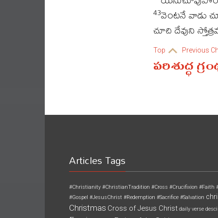
వెంటనే వాడు 
43
చూచి దేవుని స్తోత్ర
Top
Previous C
పరిశుద్ధ గ్ర
Articles Tags
#Christianity
#ChristianTradition
#Cross
#Crucifixion
#Faith
chri
#Gospel
#JesusChrist
#Redemption
#Sacrifice
#Salvation
Christmas
Cross of Jesus Christ
daily verse
desci