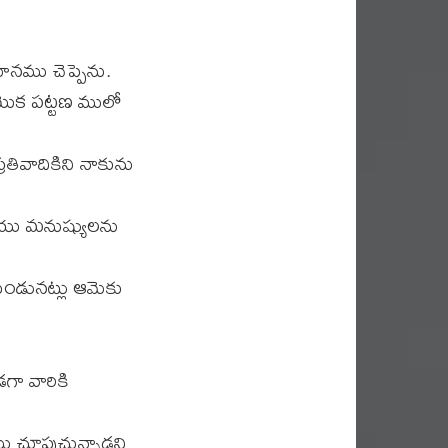
నము చెప్పెను.
యొక పట్టణ ములో
ివాదికిని నాకును
యు మనుష్యులను
ుండునట్లు ఆమెకు
గా వారికి
ు చూపుచున్నాడని