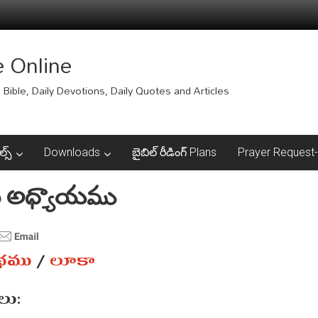
e Online
Bible, Daily Devotions, Daily Quotes and Articles
ల్స్
Downloads
బైబిల్ రీడింగ్ Plans
Prayer Request-ప్
వ అధ్యాయము
ంథము
/
లూకా
ు: