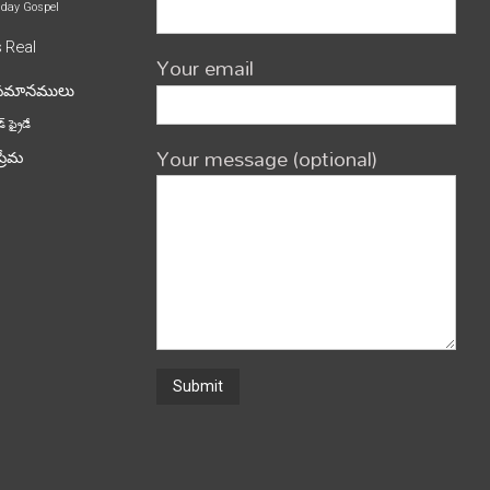
iday
Gospel
s
Real
Your email
పమానములు
్ ఫ్రైడే
Your message (optional)
ప్రేమ