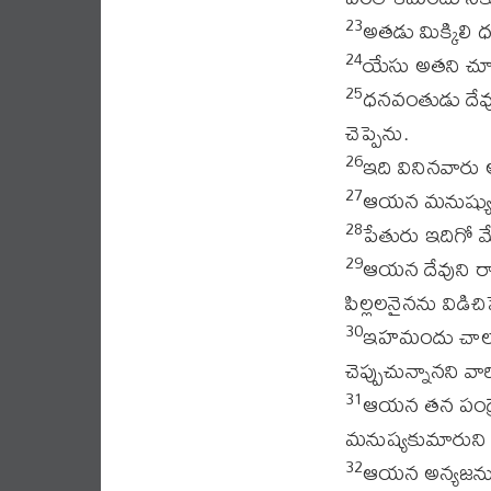
అతడు మిక్కిలి
23
యేసు అతని చూచి
24
ధనవంతుడు దేవు
25
చెప్పెను.
ఇది వినినవారు
26
ఆయన మనుష్యులకు
27
పేతురు ఇదిగో మే
28
ఆయన దేవుని రాజ
29
పిల్లలనైనను విడిచి
ఇహమందు చాలరె
30
చెప్పుచున్నానని వా
ఆయన తన పండ్రె
31
మనుష్యకుమారుని గ
ఆయన అన్యజను
32