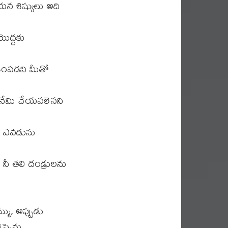
న శిష్యులు అది
ొద్దకు
శింపడని మీతో
నేమి చేయవలెనని
రి ఎవడును
, నీ తలి దండ్రులను
ము, అప్పుడు
్పెను.