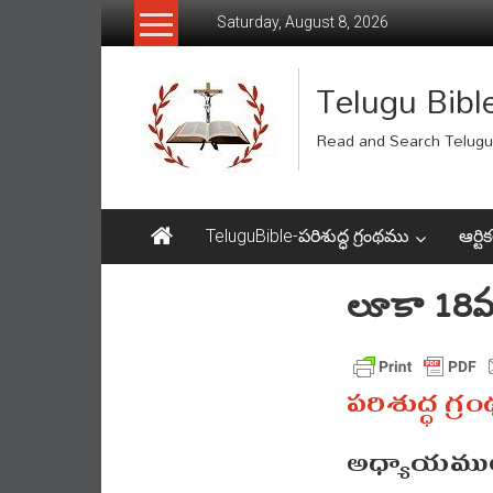
Skip
Saturday, August 8, 2026
to
content
Telugu Bibl
Read and Search Telugu 
TeluguBible-పరిశుద్ధ గ్రంథము
ఆర్టిక
లూకా 18
పరిశుద్ధ గ్ర
అధ్యాయముల