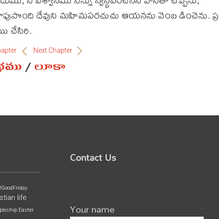
చూపుపొంది దేవుని మహిమపరచుచు ఆయనను వెంబ డించెను. ప
ము చేసిరి.
hapter
Next Chapter
ంథము
/
లూకా
Contact Us
#GoodFriday
stian life
Your name
pleship
Easter