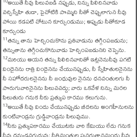
అయితే నీవు పిలువబడి నప్పుడు, నిన్ను పిలిచినవాడు
10
వచ్చిస్నేహి తుడా, పైచోటికి పొమ్మని నీతో చెప్పులాగున నీవు
పోయి కడపటి చోటున కూర్చుండుము; అప్పుడు నీతోకూడ
కూర్చుండు
తన్ను తాను హెచ్చించుకొను ప్రతివాడును తగ్గింపబడును;
11
తన్నుతాను తగ్గించుకొనువాడు హెచ్చింపబడునని చెప్పెను.
మరియు ఆయన తన్ను పిలిచినవానితో ఇట్లనెనునీవు పగటి
12
విందైనను రాత్రి విందైనను చేయునప్పుడు, నీ స్నేహితులనైనను
నీ సహోదరులనైనను నీ బంధువుల నైనను ధనవంతులగు నీ
పొరుగువారినైనను పిలువవద్దు; వారు ఒకవేళ నిన్ను మరల
పిలుతురు గనుక నీకు ప్రత్యుప కారము కలుగును.
అయితే నీవు విందు చేయునప్పుడు బీదలను అంగహీనులను
13
కుంటివాండ్రను గ్రుడ్డివాండ్రను పిలువుము.
నీకు ప్రత్యుపకారము చేయుటకు వారి కేమియు లేదు గనుక
14
నీవు ధన్యుడవగుదువు; నీతిమంతుల పునరుత్థానమందు నీవు