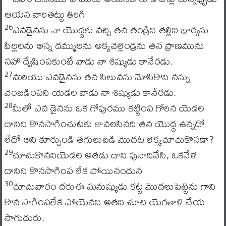
ఆయన వారితట్టు తిరిగి
ఎవడైనను నా యొద్దకు వచ్చి తన తండ్రిని తల్లిని భార్యను
26
పిల్లలను అన్న దమ్ములను అక్కచెల్లెండ్రను తన ప్రాణమును
సహా ద్వేషింపకుంటే వాడు నా శిష్యుడు కానేరడు.
మరియు ఎవడైనను తన సిలువను మోసికొని నన్ను
27
వెంబడింపని యెడల వాడు నా శిష్యుడు కానేరడు.
మీలో ఎవ డైనను ఒక గోపురము కట్టింప గోరిన యెడల
28
దానిని కొనసాగించుటకు కావలసినది తన యొద్ద ఉన్నదో
లేదో అని కూర్చుండి తగులుబడి మొదట లెక్కచూచుకొనడా?
చూచుకొననియెడల అతడు దాని పునాదివేసి, ఒకవేళ
29
దానిని కొనసాగింప లేక పోయినందున
చూచువారం దరుఈ మనుష్యుడు కట్ట మొదలుపెట్టెను గాని
30
కొన సాగింపలేక పోయెనని అతని చూచి యెగతాళి చేయ
సాగుదురు.