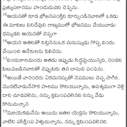
ప్రత్యుపకారము పొందుదువని చెప్పెను.
ఆయనతో కూడ భోజనపంక్తిని కూర్చుండినవారిలో ఒకడు
15
ఈ మాటలు వినిదేవుని రాజ్యములో భోజనము చేయువాడు
ధన్యుడని ఆయనతో చెప్పగా
ఆయన అతనితో నిట్లనెనుఒక మనుష్యుడు గొప్ప విందు
16
చేయించి అనేకులను పిలిచెను.
విందుకాలమందు అతడు ఇప్పుడు సిద్ధమైయున్నది, రండని
17
పిలువబడినవారితో చెప్పుటకు తన దాసుని పంపెను.
అయితే వారందరు ఏకమనస్సుతో నెపములు చెప్ప సాగిరి.
18
మొదటివాడునేనొక పొలము కొనియున్నాను, అవశ్యముగా వెళ్లి
దాని చూడవలెను, నన్ను క్షమింపవలెనని నిన్ను వేడు
కొనుచున్నాన
మరియెకడునేను అయిదు జతల యెడ్లను కొనియున్నాను,
19
వాటిని పరీక్షింప వెళ్లుచున్నాను, నన్ను క్షమింపవలెనని