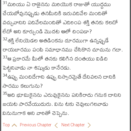
మరియు ఏ రాజైనను మరియొక రాజుతో యుద్ధము
31
చేయబోవునప్పుడు తనమీదికి ఇరువదివేల మందితో
వచ్చువానిని పదివేలమందితో ఎదిరింప శక్తి తనకు కలదో
లేదో అని కూర్చుండి మొదట ఆలో చింపడా?
శక్తి లేనియెడల అతడింకను దూరముగా ఉన్నప్పుడే
32
రాయబారము పంపి సమాధానము చేసికొన చూచును గదా.
ఆ ప్రకారమే మీలో తనకు కలిగిన దంతయు విడిచి
33
పెట్టనివాడు నా శిష్యుడు కానేరడు.
ఉప్పు మంచిదేగాని ఉప్పు నిస్సారమైతే దేనివలన దానికి
34
సారము కలుగును?
అది భూమికైనను ఎరువుకైనను పనికిరాదు గనుక దానిని
35
బయట పారవేయుదురు. విను టకు చెవులుగలవాడు
వినునుగాక అని వారితో చెప్పెను.
Top
Previous Chapter
Next Chapter