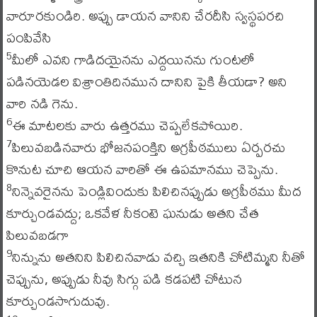
వారూరకుండిరి. అప్పు డాయన వానిని చేరదీసి స్వస్థపరచి
పంపివేసి
మీలో ఎవని గాడిదయైనను ఎద్దయినను గుంటలో
5
పడినయెడల విశ్రాంతిదినమున దానిని పైకి తీయడా? అని
వారి నడి గెను.
ఈ మాటలకు వారు ఉత్తరము చెప్పలేకపోయిరి.
6
పిలువబడినవారు భోజనపంక్తిని అగ్రపీఠములు ఏర్పరచు
7
కొనుట చూచి ఆయన వారితో ఈ ఉపమానము చెప్పెను.
నిన్నెవరైనను పెండ్లివిందుకు పిలిచినప్పుడు అగ్రపీఠము మీద
8
కూర్చుండవద్దు; ఒకవేళ నీకంటె ఘనుడు అతని చేత
పిలువబడగా
నిన్నును అతనిని పిలిచినవాడు వచ్చి ఇతనికి చోటిమ్మని నీతో
9
చెప్పును, అప్పుడు నీవు సిగ్గు పడి కడపటి చోటున
కూర్చుండసాగుదువు.