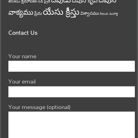
దేవుని
దేవుడు
దేవుని కృప
క్షమాపణ
జీవితము
గుడ్ ఫ్రైడే
యేసు క్రీస్తు
వాక్యము
ప్రేమ
విశ్వాసము
సిలువ
సువార్త
Contact Us
Your name
Your email
Your message (optional)