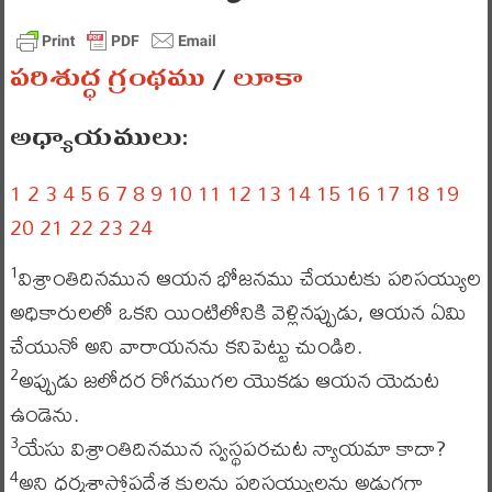
పరిశుద్ధ గ్రంథము
/
లూకా
అధ్యాయములు:
1
2
3
4
5
6
7
8
9
10
11
12
13
14
15
16
17
18
19
20
21
22
23
24
విశ్రాంతిదినమున ఆయన భోజనము చేయుటకు పరిసయ్యుల
1
అధికారులలో ఒకని యింటిలోనికి వెళ్లినప్పుడు, ఆయన ఏమి
చేయునో అని వారాయనను కనిపెట్టు చుండిరి.
అప్పుడు జలోదర రోగముగల యొకడు ఆయన యెదుట
2
ఉండెను.
యేసు విశ్రాంతిదినమున స్వస్థపరచుట న్యాయమా కాదా?
3
అని ధర్మశాస్త్రోపదేశ కులను పరిసయ్యులను అడుగగా
4