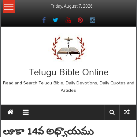
Skip
Friday, August 7, 2026
to
content
Telugu Bible Online
Read and Search Telugu Bible, Daily Devotions, Daily Quotes and
Articles
లూకా 14వ అధ్యాయము