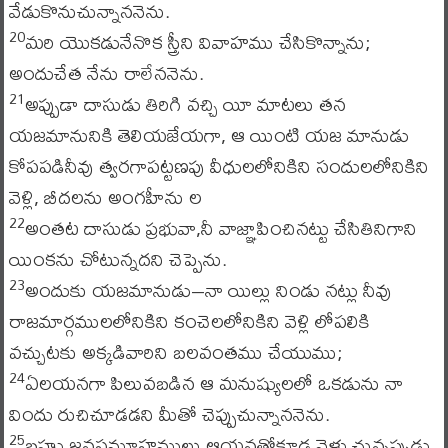
వేడుకొనుచున్నాననెను.
మరి యొకడునేనొక స్త్రీని వివాహము చేసికొన్నాను;
20
అందుచేత నేను రాలేననెను.
అప్పుడా దాసుడు తిరిగి వచ్చి యీ మాటలు తన
21
యజమానునికి తెలియజేయగా, ఆ యింటి యజ మానుడు
కోపపడినీవు త్వరగాపట్టణపు వీధులలోనికిని సందులలోనికిని
వెళ్లి, బీదలను అంగహీను ల
అంతట దాసుడు ప్రభువా,నీ వాజ్ఞాపించినట్టు చేసితినిగాని
22
యింకను చోటున్నదని చెప్పెను.
అందుకు యజమానుడు–నా యిల్లు నిండు నట్లు నీవు
23
రాజమార్గములలోనికిని కంచెలలోనికిని వెళ్లి లోపలికి
వచ్చుటకు అక్కడివారిని బలవంతము చేయుము;
ఏలయనగా పిలువబడిన ఆ మనుష్యులలో ఒకడును నా
24
విందు రుచిచూడడని మీతో చెప్పుచున్నాననెను.
బహు జనసమూహములు ఆయనతోకూడ వెళ్లు చున్నప్పుడు
25