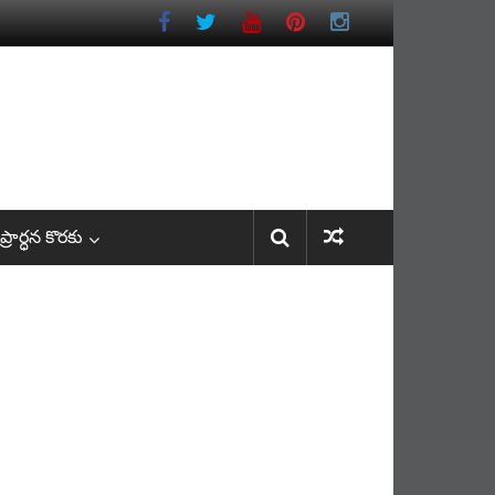
రార్ధన కొరకు