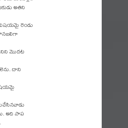
ాజకుడు అతని
ధ విషయమై రెండు
దహనబలిగా
ానిని మొదట
లెను. దాని
విషయమై
ముచేసినవాడు
ు. అది పాప
.