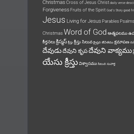
Christmas
Cross of Jesus Christ
daily verse
desci
Forgiveness
Fruits of the Spirit
God's Story
good fr
Jesus
Living for Jesus
Parables
Psalm
Word of God
Christmas
ఆత్మఫలము
ఉ
క్రిస్మస్
కీర్తనలు
క్రీస్తు సిలువ
క్షమాపణ
క్రీస్తు
క్రైస్తవ జీవితము
గుడ
దేవుని వాక్యము
దేవుడు
దేవుని కృప
యేసు క్రీస్తు
విశ్వాసము
సిలువ
సువార్త