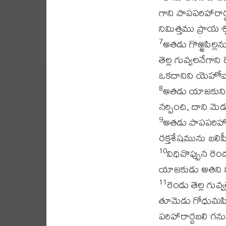
గాని పాపపరిహారా
నిమిత్తము ప్రాయ శ
అతడు గొఱ్ఱపిల్
7
తెల్ల గువ్వలనేగాన
ఒకదానిని యెహోవా 
అతడు యాజకుని య
8
నర్పించి, దాని 
అతడు పాపపరిహారా
9
రక్తశేషమును బలి
విధిచొప్పున ర
10
యాజకుడు అతని ని
రెండు తెల్ల గు
11
తూమెడు గోధుమపి
పరిహారార్థబలి గ