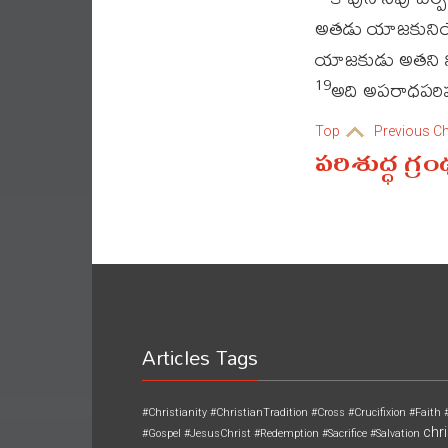
అతడు యాజకునియొద
యాజకుడు అతని ని
అది అపరాధపరిహ
19
Top
Previous C
పరిశుద్ధ గ్ర
Articles Tags
#Christianity
#ChristianTradition
#Cross
#Crucifixion
#Faith
chri
#Gospel
#JesusChrist
#Redemption
#Sacrifice
#Salvation