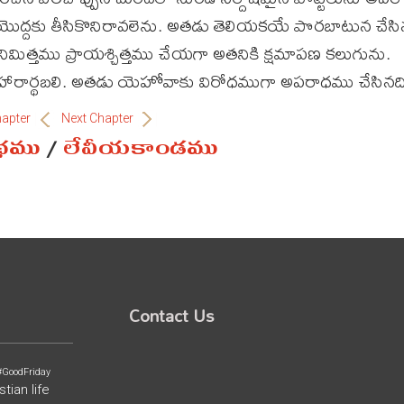
్దకు తీసికొనిరావలెను. అతడు తెలియకయే పొరబాటున చేసిన 
మిత్తము ప్రాయశ్చిత్తము చేయగా అతనికి క్షమాపణ కలుగును.
ారార్థబలి. అతడు యెహోవాకు విరోధముగా అపరాధము చేసినది
hapter
Next Chapter
ంథము
/
లేవీయకాండము
Contact Us
#GoodFriday
stian life