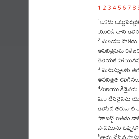
1
2
3
4
5
6
7
8
ఒకడు ఒట్టుపెట్టు
1
యుండి దాని తెల
మరియు నొకడు ఏ 
2
అపవిత్రపశు కళేబర
తెలియక పోయినను
మనుష్యులకు తగ
3
అపవిత్రత కలిగి
మరియు కీడైనను మ
4
మరి దేనినైనను యో
తెలిసిన తరువాత
కాబట్టి అతడు 
5
పాపమును ఒప్పుకొ
తాను చేసిన పాపవ
6