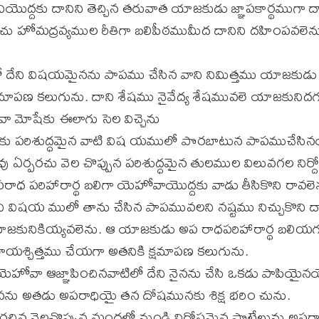
ద్దకు దానిని తెచ్చిన తరువాత యాజకుడు జ్ఞాపకార్థముగా దాని
చు హోమద్రవ్యముల రీతిగా బలిపీఠముమీద దానిని దహింపవలెను
లో దేని విషయమైనను పాపము చేసిన వాని నిమిత్తము యాజకుడు ప
షమాపణ కలుగును. దాని శేషము నైవేద్య శేషమువలె యాజకునిదగ
మోషేకు ఈలాగు సెల విచ్చెను
ు పరిశుద్ధమైన వాటి విష యములో పొరబాటున పాపముచేసిన
 ఏర్పరచు వెల చొప్పున పరిశుద్ధమైన తులముల విలువగల నిర్దో
ధ పరిహారార్థ బలిగా యెహోవాయొద్దకు వాడు తీసికొని రావలె
ని విషయ ములో తాను చేసిన పాపమువలని నష్టము నిచ్చుకొని ద
ునికియ్యవలెను. ఆ యాజకుడు అప రాధపరిహారార్థ బలియగు
్రాయశ్చిత్తము చేయగా అతనికి క్షమాపణ కలుగును.
ోవా ఆజ్ఞాపించినవాటిలో దేని నైనను చేసి ఒకడు పాపియైన
నను అతడు అపరాధియై తన దోషమునకు శిక్ష భరిం చును.
పరచిన వెలచొప్పున మందలో నుండి నిర్దోషమైన పొట్టేలును అపరా