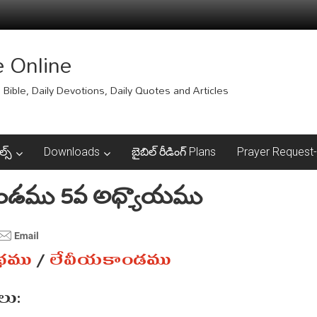
e Online
Bible, Daily Devotions, Daily Quotes and Articles
ల్స్
Downloads
బైబిల్ రీడింగ్ Plans
Prayer Request-ప్
ండము 5వ అధ్యాయము
ంథము
/
లేవీయకాండము
ు: