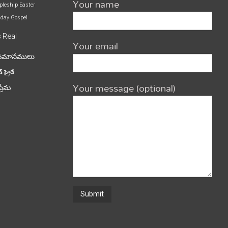
Your name
pleship
Easter
iday
Gospel
s
Real
Your email
పమానములు
్ ఫ్రైడే
Your message (optional)
ప్రేమ