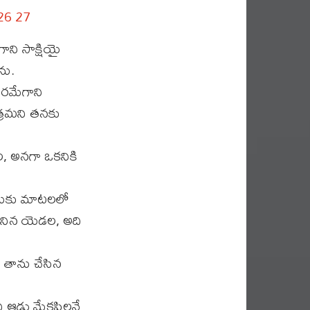
26
27
ాని సాక్షియై
ను.
బరమేగాని
త్రమని తనకు
, అనగా ఒకనికి
 పలుకు మాటలలో
కొనిన యెడల, అది
తాను చేసిన
 ఆడు మేకపిల్లనే