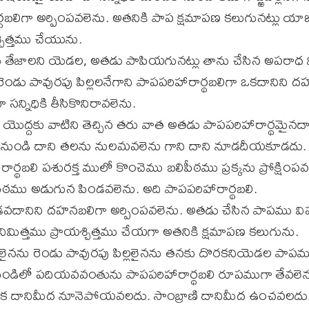
ర్థబలిగా అర్పింపవలెను. అతనికి పాప క్షమాపణ కలుగునట్లు య
్చిత్తము చేయును.
లను తేజాలని యెడల, అతడు పాపియగునట్లు తాను చేసిన అపరా
ి రెండు పావురపు పిల్లలనేగాని పాపపరిహారార్థబలిగా ఒకదానిని 
సన్నిధికి తీసికొనిరావలెను.
ొద్దకు వాటిని తెచ్చిన తరు వాత అతడు పాపపరిహారార్థమైనద
మెడనుండి దాని తలను నులమవలెను గాని దాని నూడదీయకూడదు.
ర్థబలి పశురక్త ములో కొంచెము బలిపీఠము ప్రక్కను ప్రోక్షింపవ
పీఠము అడుగున పిండవలెను. అది పాపపరిహారార్థబలి.
ెండవదానిని దహనబలిగా అర్పింపవలెను. అతడు చేసిన పాపము 
మిత్తము ప్రాయశ్చిత్తము చేయగా అతనికి క్షమాపణ కలుగును.
వ్వలైనను రెండు పావురపు పిల్లలైనను తనకు దొరకనియెడల పాప
ండిలో పదియవవంతును పాపపరిహారార్థబలి రూపముగా తేవలెన
నుక దానిమీద నూనెపోయవలదు. సాంబ్రాణి దానిమీద ఉంచవలదు