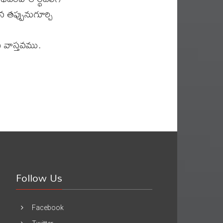
తప్పునుగూర్చి
 వాస్తవము.
Follow Us
Facebook