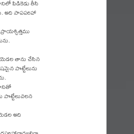
లో పిడికెడు తీసి
. అది పాపపరిహా
్రాయశ్చిత్తము
ును.
యెడల తాను చేసిన
షమైన పొట్టేలును
ను.
ానితో
 పొట్టేలువలన
యెడల అది
ధపరిహారార్థబలిగా