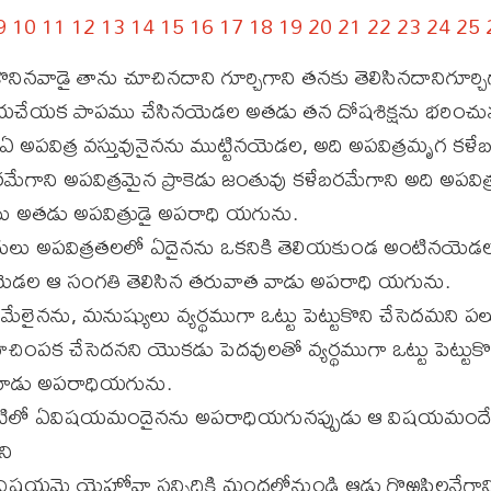
9
10
11
12
13
14
15
16
17
18
19
20
21
22
23
24
25
కొనినవాడై తాను చూచినదాని గూర్చిగాని తనకు తెలిసినదానిగూర్చిగ
ియచేయక పాపము చేసినయెడల అతడు తన దోషశిక్షను భరించు
అపవిత్ర వస్తువునైనను ముట్టినయెడల, అది అపవిత్రమృగ కళే
మేగాని అపవిత్రమైన ప్రాకెడు జంతువు కళేబరమేగాని అది అపవి
 అతడు అపవిత్రుడై అపరాధి యగును.
ులు అపవిత్రతలలో ఏదైనను ఒకనికి తెలియకుండ అంటినయెడల
నయెడల ఆ సంగతి తెలిసిన తరువాత వాడు అపరాధి యగును.
ేలైనను, మనుష్యులు వ్యర్థముగా ఒట్టు పెట్టుకొని చేసెదమని
చింపక చేసెదనని యొకడు పెదవులతో వ్యర్థముగా ఒట్టు పెట్టు
 వాడు అపరాధియగును.
వాటిలో ఏవిషయమందైనను అపరాధియగునప్పుడు ఆ విషయమందే 
ని
ిషయమై యెహోవా సన్నిధికి మందలోనుండి ఆడు గొఱ్ఱపిల్లనేగాని