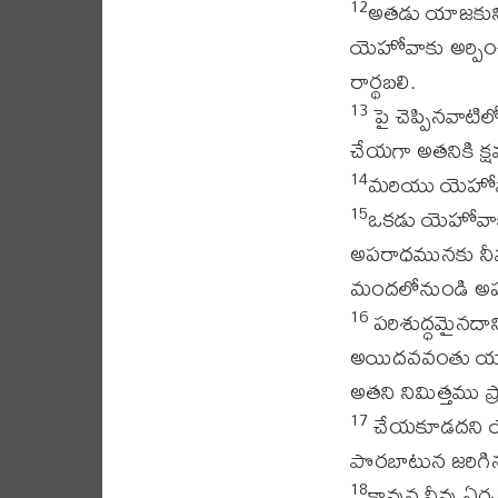
అతడు యాజకునియొ
12
యెహోవాకు అర్పిం
రార్థబలి.
పై చెప్పినవాటి
13
చేయగా అతనికి క్
మరియు యెహోవా 
14
ఒకడు యెహోవాక
15
అపరాధమునకు నీవు
మందలోనుండి అపరా
పరిశుద్ధమైనదా
16
అయిదవవంతు యాజక
అతని నిమిత్తము ప
చేయకూడదని యెహ
17
పొరబాటున జరిగి
కావున నీవు ఏర్
18