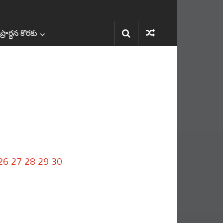
రార్ధన కొరకు
26
27
28
29
30