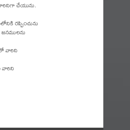
వారినిగా చేయును.
ికి రప్పించును
ను జనములను
 వారిని
వారిని