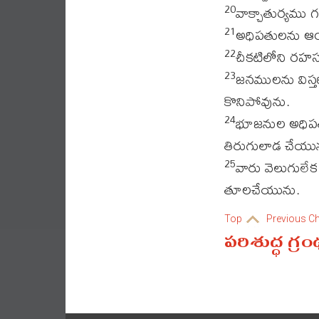
వాక్చాతుర్యము 
20
అధిపతులను ఆయన
21
చీకటిలోని రహ
22
జనములను విస్
23
కొనిపోవును.
భూజనుల అధిపతు
24
తిరుగులాడ చేయు
వారు వెలుగులే
25
తూలచేయును.
Top
Previous C
పరిశుద్ధ గ్ర