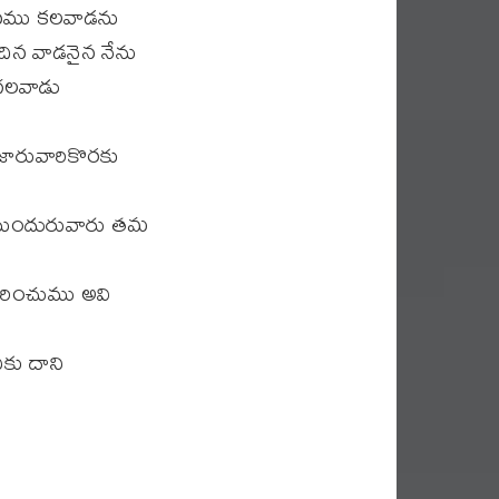
్ఞానము కలవాడను
ొందిన వాడనైన నేను
 గలవాడు
జారువారికొరకు
ుగానుందురువారు తమ
రించుము అవి
కు దాని