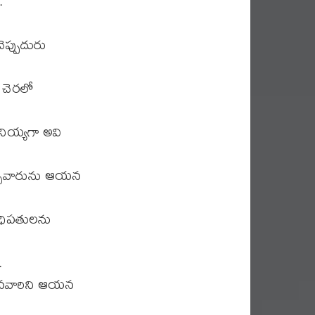
.
ెప్పుదురు
చెరలో
ియ్యగా అవి
చువారును ఆయన
ాధిపతులను
.
నినవారిని ఆయన