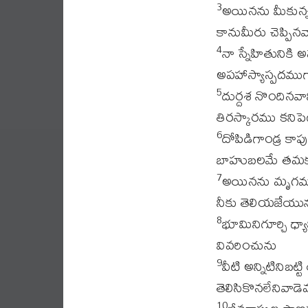
అయినను మీకున్నట
3
కానుమీరు చెప్పినవ
నా స్నేహితునిక
4
అపహాస్యాస్పదముగ
దుర్దశ నొందినవ
5
తిరస్కారము కనిపెట్
దోపిడిగాండ్ర కా
6
బాహుబలమే తమకు
అయినను మృగముల
7
నీకు తెలియజేయున
భూమినిగూర్చి ధ్
8
వివరించును
వీటి అన్నిటినిబ
9
తెలిసికొనలేనివాడ
10