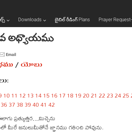
ల్స్
Downloads
బైబిల్ రీడింగ్ Plans
Prayer Request-ప్
వ అధ్యాయము
ంథము
/
యోబు
ు:
9
10
11
12
13
14
15
16
17
18
19
20
21
22
23
24
25
36
37
38
39
40
41
42
ాగు ప్రత్యుత్తర…మిచ్చెను
ో మీరే జనులుమీతోనే జ్ఞానము గతించి పోవును.