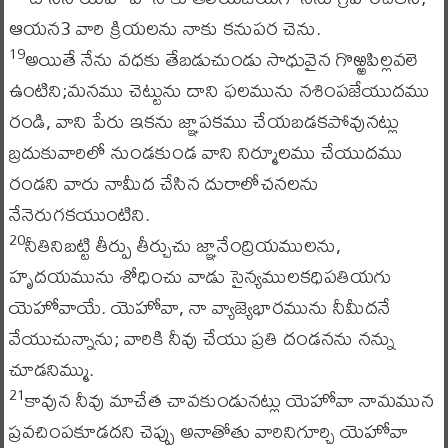
ఆయన3 వారి క్రియలను నాకు కనుపర చెను.
అయితే నేను వధకు తేబడుచుండు సాధువైన గొఱ్ఱపిల్లవలె
19
ఉంటిని;మనము చెట్టును దాని ఫలమును నశింపజేయుదము
రండి, వాని పేరు ఇకను జ్ఞాపకము చేయబడకపోవునట్లు
బ్రదుకువారిలో నుండకుండ వాని నిర్మూలము చేయుదము
రండని వారు నామీద చేసిన దురాలోచనలను
నేనెరుగకయుంటిని.
నీతినిబట్టి తీర్పు తీర్చుచు జ్ఞానేంద్రియములను,
20
హృదయమును శోధించు వాడు సైన్యములకధిపతియగు
యెహోవాయే. యెహోవా, నా వ్యాజ్యెభారమును నీమీదనే
వేయుచున్నాను; వారికి నీవు చేయు ప్రతి దండనను నన్ను
చూడనిమ్ము.
కావున నీవు మాచేత చావకుండునట్లు యెహోవా నామమున
21
ప్రవచింపకూడదని చెప్పు అనాతోతు వారినిగూర్చి యెహోవా