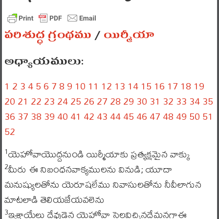
పరిశుద్ధ గ్రంథము
/
యిర్మీయా
అధ్యాయములు:
1
2
3
4
5
6
7
8
9
10
11
12
13
14
15
16
17
18
19
20
21
22
23
24
25
26
27
28
29
30
31
32
33
34
35
36
37
38
39
40
41
42
43
44
45
46
47
48
49
50
51
52
యెహోవాయొద్దనుండి యిర్మీయాకు ప్రత్యక్షమైన వాక్కు
1
మీరు ఈ నిబంధనవాక్యములను వినుడి; యూదా
2
మనుష్యులతోను యెరూషలేము నివాసులతోను నీవీలాగున
మాటలాడి తెలియజేయవలెను
ఇశ్రాయేలు దేవుడైన యెహోవా సెలవిచ్చినదేమనగాఈ
3