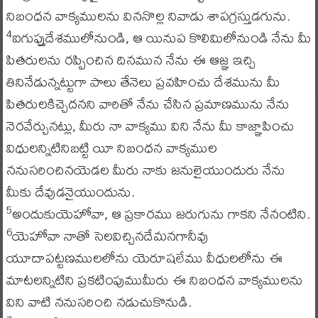
నిబంధన వాక్యములను విననొల్ల నివాడు శాపగ్రస్తుడగును.
ఐగుప్తుదేశములోనుండి, ఆ యినుప కొలిమిలోనుండి నేను మీ
4
పితరులను రప్పించిన దినమున నేను ఈ ఆజ్ఞ ఇచ్చి
తినినేడున్నట్టుగా పాలు తేనెలు ప్రవహించు దేశమును మీ
పితరులకిచ్చెదనని వారితో నేను చేసిన ప్రమాణమును నేను
నెరవేర్చునట్లు, మీరు నా వాక్యము విని నేను మీ కాజ్ఞాపించు
విధులన్నిటినిబట్టి యీ నిబంధన వాక్యముల
ననుసరించినయెడల మీరు నాకు జనులైయుందురు నేను
మీకు దేవుడనైయుందును.
అందుకుయెహోవా, ఆ ప్రకారము జరుగును గాకని నేనంటిని.
5
యెహోవా నాతో సెలవిచ్చినదేమనగానీవు
6
యూదాపట్టణములలోను యెరూషలేము వీధులలోను ఈ
మాటలన్నిటిని ప్రకటింపుముమీరు ఈ నిబంధన వాక్యములను
విని వాటి ననుసరించి నడుచుకొనుడి.