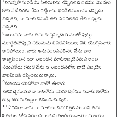
ఐగుప్తులోనుండి మీ పితరులను రప్పించిన దినము మొదలు
7
కొని నేటివరకు నేను గట్టిగాను ఖండితముగాను చెప్పుచు
వచ్చితిని; నా మాట వినుడి అని పెందలకడ లేచి చెప్పుచు
వచ్చితిని
అయినను వారు తమ దుష్టహృదయములో పుట్టు
8
మూర్ఖతచొప్పున నడుచుచు వినకపోయిరి; చెవి యొగ్గినవారు
కాకపోయిరి, వారు అనుసరింపవలెనని నేను వారి
కాజ్ఞాపించిన యీ నిబంధన మాటలన్నిటిననుస రించి
నడువలేదు గనుక నేను ఆ నిబంధనలోని వాటి నన్నిటిని
వారిమీదికి రప్పించుచున్నాను.
మరియు యెహోవా నాతో ఈలాగు
9
సెలవిచ్చెనుయూదావారిలోను యెరూషలేము నివాసులలోను
కుట్ర జరుగునట్లుగా కనబడుచున్నది.
ఏదనగా వారు నా మాటలు విననొల్లకపోయిన తమ
10
పితరుల దోషచర్యలను జరుప తిరిగియున్నారు; మరియు