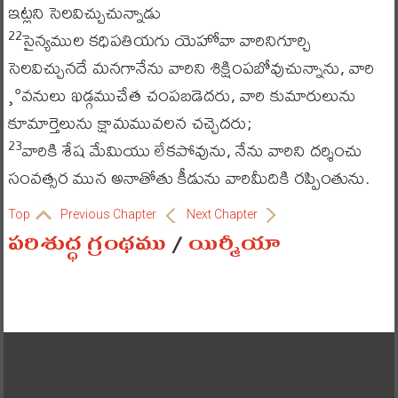
ఇట్లని సెలవిచ్చుచున్నాడు
సైన్యముల కధిపతియగు యెహోవా వారినిగూర్చి
22
సెలవిచ్చునదే మనగానేను వారిని శిక్షింపబోవుచున్నాను, వారి
¸°వనులు ఖడ్గముచేత చంపబడెదరు, వారి కుమారులును
కూమార్తెలును క్షామమువలన చచ్చెదరు;
వారికి శేష మేమియు లేకపోవును, నేను వారిని దర్శించు
23
సంవత్సర మున అనాతోతు కీడును వారిమీదికి రప్పింతును.
Top
Previous Chapter
Next Chapter
పరిశుద్ధ గ్రంథము
/
యిర్మీయా