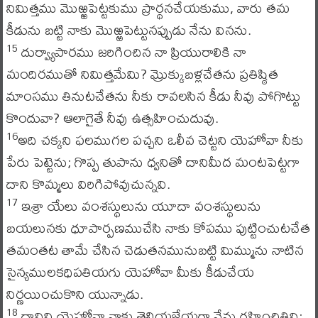
నిమిత్తము మొఱ్ఱపెట్టకుము ప్రార్థనచేయకుము, వారు తమ
కీడును బట్టి నాకు మొఱ్ఱపెట్టునప్పుడు నేను వినను.
దుర్వ్యాపారము జరిగించిన నా ప్రియురాలికి నా
15
మందిరముతో నిమిత్తమేమి? మ్రొక్కుబళ్లచేతను ప్రతిష్ఠిత
మాంసము తినుటచేతను నీకు రావలసిన కీడు నీవు పోగొట్టు
కొందువా? ఆలాగైతే నీవు ఉత్సహించుదువు.
అది చక్కని ఫలముగల పచ్చని ఒలీవ చెట్టని యెహోవా నీకు
16
పేరు పెట్టెను; గొప్ప తుపాను ధ్వనితో దానిమీద మంటపెట్టగా
దాని కొమ్మలు విరిగిపోవుచున్నవి.
ఇశ్రా యేలు వంశస్థులును యూదా వంశస్థులును
17
బయలునకు ధూపార్పణముచేసి నాకు కోపము పుట్టించుటచేత
తమంతట తామే చేసిన చెడుతనమునుబట్టి మిమ్మును నాటిన
సైన్యములకధిపతియగు యెహోవా మీకు కీడుచేయ
నిర్ణయించుకొని యున్నాడు.
దానిని యెహోవా నాకు తెలియజేయగా నేను గ్రహించితిని;
18