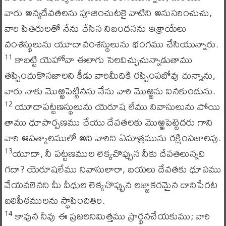
వారు అన్యదేవతలను పూజించుటకై వాటిని అనుసరించుచు,
వారి పితరులతో నేను చేసిన నిబంధనను ఇశ్రాయేలు
వంశస్థులును యూదావంశస్థులును భంగము చేసియున్నారు.
కాబట్టి యెహోవా ఈలాగు సెలవిచ్చుచున్నాడుతాము
11
తప్పించుకొనజాలని కీడు వారిమీదికి రప్పింపబోవు చున్నాను,
వారు నాకు మొఱ్ఱపెట్టినను నేను వారి మొఱ్ఱను వినకుందును.
యూదాపట్టణస్థులును యెరూష లేము నివాసులును పోయి
12
తాము ధూపార్పణము చేయు దేవతలకు మొఱ్ఱపెట్టెదరు గాని
వారి ఆపత్కాలములో అవి వారిని ఏమాత్రమును రక్షింపజాలవు.
యూదా, నీ పట్టణముల లెక్కచొప్పున నీకు దేవతలున్నవి
13
గదా? యెరూషలేము నివాసులారా, బయలు దేవతకు ధూపము
వేయవలెనని మీ వీధుల లెక్కచొప్పున లజ్జాకరమైన దానిపేరట
బలిపీఠములను స్థాపించితిరి.
కావున నీవు ఈ ప్రజలనిమిత్తము ప్రార్థనచేయకుము; వారి
14