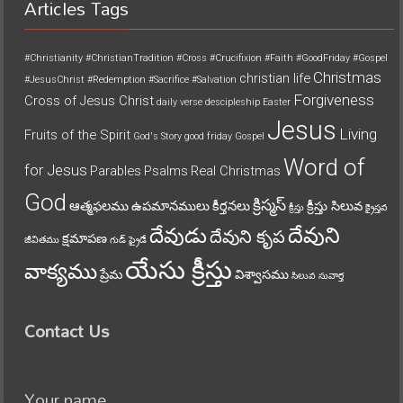
Articles Tags
#Christianity
#ChristianTradition
#Cross
#Crucifixion
#Faith
#GoodFriday
#Gospel
Christmas
christian life
#JesusChrist
#Redemption
#Sacrifice
#Salvation
Forgiveness
Cross of Jesus Christ
daily verse
descipleship
Easter
Jesus
Living
Fruits of the Spirit
God's Story
good friday
Gospel
Word of
for Jesus
Parables
Psalms
Real Christmas
God
క్రిస్మస్
ఆత్మఫలము
ఉపమానములు
కీర్తనలు
క్రీస్తు సిలువ
క్రీస్తు
క్రైస్తవ
దేవుని
దేవుడు
దేవుని కృప
క్షమాపణ
జీవితము
గుడ్ ఫ్రైడే
యేసు క్రీస్తు
వాక్యము
ప్రేమ
విశ్వాసము
సిలువ
సువార్త
Contact Us
Your name