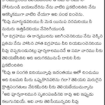
నోటనుండి బయలుదేరెను నేను వాటిని ప్రకటించితిని నేను
ఆకస్మికముగా వాటిని చేయగా అవి సంభ వించెను.
నీవు మూర్ఖుడవనియు నీ మెడ యినుప నరమనియు నీ
4
నుదురు ఇత్తడిదనియు నేనెరిగియుండి
నా విగ్రహము ఈ కార్యములను జరిగించెననియు నేను చెక్కిన
5
ప్రతిమ నేను పోసిన పోత విగ్రహము దీని నియమించెననియు
నీవు చెప్పకుండునట్లు పూర్వకాలముననే ఆ సమా చారము నీకు
తెలియజేసితిని అది జరుగకమునుపే దానిని నీకు
ప్రకటించితిని
నీవు ఆ సంగతి వినియున్నావు ఇదంతయు ఆలో చించుము
6
అది నిజమని మీరు ఒప్పుకొనవలెను గదా? తెలియని మరుగైన
క్రొత్తసంగతులు నేనికమీదట నీకు తెలియజేయుచున్నాను
అవి పూర్వకాలమున సృజింపబడినవి కావు అవి ఇప్పుడు
7
కలుగునవియే. అవి నాకు తెలిసేయున్నవని నీవు