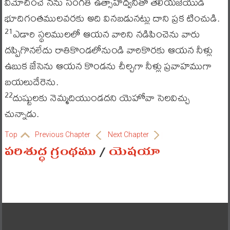
విమోచించె నను సంగతి ఉత్సాహధ్వనితో తెలియజేయుడి
భూదిగంతములవరకు అది వినబడునట్లు దాని ప్రక టించుడి.
ఎడారి స్థలములలో ఆయన వారిని నడిపించెను వారు
21
దప్పిగొనలేదు రాతికొండలోనుండి వారికొరకు ఆయన నీళ్లు
ఉబుక జేసెను ఆయన కొండను చీల్చగా నీళ్లు ప్రవాహముగా
బయలుదేరెను.
దుష్టులకు నెమ్మదియుండదని యెహోవా సెలవిచ్చు
22
చున్నాడు.
Top
Previous Chapter
Next Chapter
పరిశుద్ధ గ్రంథము
/
యెషయా