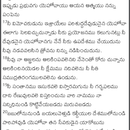
ఇప్పుడు ప్రభువగు యెహోవాయు ఆయన ఆత్మయు నన్ను
పంపెను
నీ విమోచకుడును ఇశ్రాయేలు పరిశుద్ధదేవుడునైన యెహోవా
17
ఈలాగు సెలవిచ్చుచున్నాడు నీకు ప్రయోజనము కలుగునట్లు నీ
దేవుడనైన యెహోవానగు నేనే నీకు ఉపదేశము చేయుదును
నీవు నడవవలసిన త్రోవను నిన్ను నడిపించుదును.
నీవు నా ఆజ్ఞలను ఆలకింపవలెనని నేనెంతో కోరు చున్నాను
18
ఆలకించినయెడల నీ క్షేమము నదివలెను నీ నీతి
సముద్రతరంగములవలెను ఉండును.
నీ సంతానము ఇసుకవలె విస్తారమగును నీ గర్భఫలము
19
దాని రేణువులవలె విస్తరించును వారి నామము నా
సన్నిధినుండి కొట్టివేయబడదు మరువబడదు
బబులోనునుండి బయలువెళ్లుడి కల్దీయుల దేశములోనుండి
20
పారిపోవుడి యెహోవా తన సేవకుడైన యాకోబును