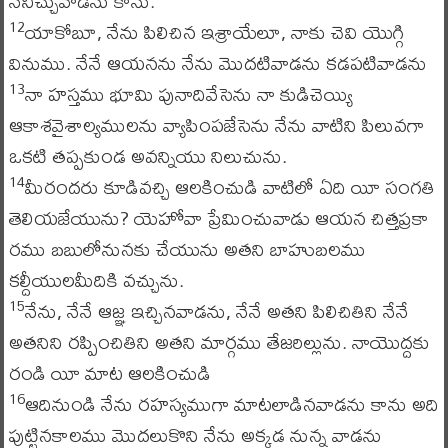
నేనిచ్చువాడను కాను.
యాకోబూ, నేను పిలిచిన ఇశ్రాయేలూ, నాకు చెవి యొగ్గి
12
వినుము. నేనే ఆయనను నేను మొదటివాడను కడపటివాడను
నా హస్తము భూమి పునాదివేసెను నా కుడిచెయ్యి
13
ఆకాశవైశాల్యములను వ్యాపింపజేసెను నేను వాటిని పిలువగా
ఒకటి తప్పకుండ అవన్నియు నిలుచును.
మీరందరు కూడివచ్చి ఆలకించుడి వాటిలో ఏది యీ సంగతి
14
తెలియజేయును? యెహోవా ప్రేమించువాడు ఆయన చిత్తప్రకా
రము బబులోనునకు చేయును అతని బాహుబలము
కల్దీయులమీదికి వచ్చును.
నేను, నేనే ఆజ్ఞ ఇచ్చినవాడను, నేనే అతని పిలిచితిని నేనే
15
అతనిని రప్పించితిని అతని మార్గము తేజరిల్లును. నాయొద్దకు
రండి యీ మాట ఆలకించుడి
ఆదినుండి నేను రహస్యముగా మాటలాడినవాడను కాను అది
16
పుట్టినకాలము మొదలుకొని నేను అక్కడ నున్న వాడను