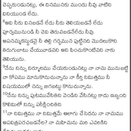
చెప్పకుండునట్లు, ఈ దినమునకు ముందు నీవు వాటిని
వినియుండ లేదు.
అవి నీకు వినబడనే లేదు నీకు తెలియబడనే లేదు
8
పూర్వమునుండి నీ చెవి తెరువబడనేలేదు నీవు
అపనమ్మకస్థుడవై నీ తల్లి గర్భమున పుట్టినది మొదలుకొని
తిరుగుబాటు చేయువాడవని అని పించుకొంటివని నాకు
తెలియును.
నేను నిన్ను నిర్మూలము చేయకుండునట్లు నా నామ మునుబట్టి
9
నా కోపము మానుకొనుచున్నాను నా కీర్తి నిమిత్తము నీ
విషయములో నన్ను బిగబట్టు కొనుచున్నాను.
నేను నిన్ను పుటమువేసితిని వెండిని వేసినట్లు కాదు ఇబ్బంది
10
కొలిమిలో నిన్ను పరీక్షించితిని
నా నిమిత్తము నా నిమిత్తమే ఆలాగు చేసెదను నా నామము
11
అపవిత్రపరచబడనేల? నా మహిమను మరి ఎవరికిని