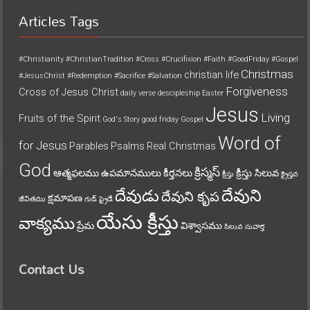
Articles Tags
#Christianity
#ChristianTradition
#Cross
#Crucifixion
#Faith
#GoodFriday
#Gospel
Christmas
christian life
#JesusChrist
#Redemption
#Sacrifice
#Salvation
Forgiveness
Cross of Jesus Christ
daily verse
descipleship
Easter
Jesus
Living
Fruits of the Spirit
God's Story
good friday
Gospel
Word of
for Jesus
Parables
Psalms
Real Christmas
God
క్రిస్మస్
ఆత్మఫలము
ఉపమానములు
కీర్తనలు
క్రీస్తు సిలువ
క్రీస్తు
క్రైస్తవ
దేవుని
దేవుడు
దేవుని కృప
క్షమాపణ
జీవితము
గుడ్ ఫ్రైడే
యేసు క్రీస్తు
వాక్యము
ప్రేమ
విశ్వాసము
సిలువ
సువార్త
Contact Us