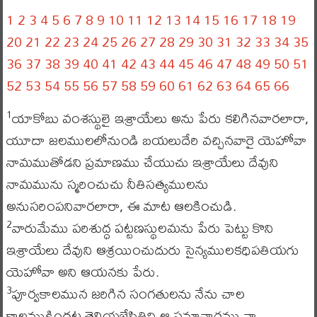
1
2
3
4
5
6
7
8
9
10
11
12
13
14
15
16
17
18
19
20
21
22
23
24
25
26
27
28
29
30
31
32
33
34
35
36
37
38
39
40
41
42
43
44
45
46
47
48
49
50
51
52
53
54
55
56
57
58
59
60
61
62
63
64
65
66
యాకోబు వంశస్థులై ఇశ్రాయేలు అను పేరు కలిగినవారలారా,
1
యూదా జలములలోనుండి బయలుదేరి వచ్చినవారై యెహోవా
నామముతోడని ప్రమాణము చేయుచు ఇశ్రాయేలు దేవుని
నామమును స్మరించుచు నీతిసత్యములను
అనుసరింపనివారలారా, ఈ మాట ఆలకించుడి.
వారుమేము పరిశుద్ధ పట్టణస్థులమను పేరు పెట్టు కొని
2
ఇశ్రాయేలు దేవుని ఆశ్రయించుదురు సైన్యములకధిపతియగు
యెహోవా అని ఆయనకు పేరు.
పూర్వకాలమున జరిగిన సంగతులను నేను చాల
3
కాలముక్రిందట తెలియజేసితిని ఆ సమాచారము నా