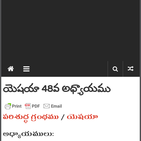
యెషయా 48వ అధ్యాయము
పరిశుద్ధ గ్రంథము
/
యెషయా
అధ్యాయములు: