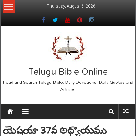
Skip
Thursday, August 6, 2026
to
content
Telugu Bible Online
Read and Search Telugu Bible, Daily Devotions, Daily Quotes and
Articles
యెషయా 37వ అధ్యాయము