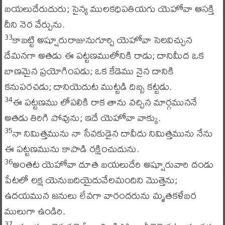
బయలుదేరుదురు; సైన్య ములకధిపతియగు యెహోవా ఆసక్తి
దీని నెర వేర్చును.
కాబట్టి అష్షూరురాజునుగూర్చి యెహోవా సెలవిచ్చున
33
దేమనగా అతడు ఈ పట్టణములోనికి రాడు; దానిమీద ఒక
బాణమైన ప్రయోగింపడు; ఒక కేడెము నైన దానికి
కనుపరచడు; దానియెదుట ముట్టడి దిబ్బ కట్టడు.
ఈ పట్టణము లోపలికి రాక తాను వచ్చిన మార్గముననే
34
అతడు తిరిగి పోవును; ఇదే యెహోవా వాక్కు.
నా నిమిత్తమును నా సేవకుడైన దావీదు నిమిత్తమును నేను
35
ఈ పట్టణమును కాపాడి రక్షించుదును.
అంతట యెహోవా దూత బయలుదేరి అష్షూరువారి దండు
36
పేటలో లక్ష యెనుబదియైదువేలమందిని మొత్తెను;
ఉదయమున జనులు లేవగా వారందరును మృతకళేబర
ములుగా ఉండిరి.
37