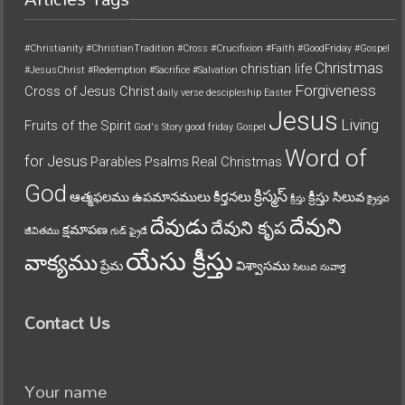
#Christianity
#ChristianTradition
#Cross
#Crucifixion
#Faith
#GoodFriday
#Gospel
Christmas
christian life
#JesusChrist
#Redemption
#Sacrifice
#Salvation
Forgiveness
Cross of Jesus Christ
daily verse
descipleship
Easter
Jesus
Living
Fruits of the Spirit
God's Story
good friday
Gospel
Word of
for Jesus
Parables
Psalms
Real Christmas
God
క్రిస్మస్
ఆత్మఫలము
ఉపమానములు
కీర్తనలు
క్రీస్తు సిలువ
క్రీస్తు
క్రైస్తవ
దేవుని
దేవుడు
దేవుని కృప
క్షమాపణ
జీవితము
గుడ్ ఫ్రైడే
యేసు క్రీస్తు
వాక్యము
ప్రేమ
విశ్వాసము
సిలువ
సువార్త
Contact Us
Your name