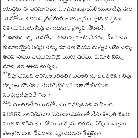
యొద్దకు ఈ వర్తమానము పంపెనుఇశ్రాయేలీయుల దేవు డగు
యెహోవా సెలవిచ్చునదేమనగా అష్షూరు రాజైన సన్హెరీబు
విషయమందు నీవు నా యెదుట ప్రార్థన చేసితివే.
అతనిగూర్చి యెహోవా సెలవిచ్చుమాట ఏదనగా సీయోను
22
కుమారియైన కన్యక నిన్ను దూషణ చేయు చున్నది ఆమె నిన్ను
అపహాస్యము చేయుచున్నది యెరూషలేము కుమారి నిన్ను
చూచి తల ఊచు చున్నది.
నీవు ఎవరిని తిరస్కరించితివి? ఎవరిని దూషించితివి? నీవు
23
గర్వించి యెవరిని భయపెట్టితివి? ఇశ్రాయేలీయుల
పరిశుద్ధదేవునినే గదా?
నీ దూతలచేత యెహోవాను తిరస్కరించి నీ వీలాగు
24
పలికితివి నా రథముల సముదాయముతో నేను పర్వత శిఖర
ముల మీదికిని లెబానోను పార్శ్వములకును ఎక్కియున్నాను
ఎత్తుగల దాని దేవదారు వృక్షములను శ్రేష్ఠమైన