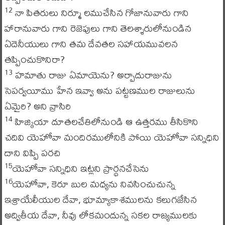
నా పితరులు నిర్మూ లముచేసిన గోజానువారు గాని
12
హారానువారు గాని రెజెపులు గాని తెలశ్శారులోనుండిన
ఏదెనీయులు గాని తమ దేవతల సహాయమువలన
తప్పించుకొనిరా?
హమాతు రాజు ఏమాయెను? అర్పాదురాజును
13
సెపర్వయీము హేన ఇవ్వా అను పట్టణముల రాజులును
ఏమైరి? అని వ్రాసిరి
హిజ్కియా దూతలచేతిలోనుండి ఆ ఉత్తరము తీసికొని
14
చదివి యెహోవా మందిరములోనికి పోయి యెహోవా సన్నిధిని
దాని విప్పి పరచి
యెహోవా సన్నిధిని ఇట్లని ప్రార్థనచేసెను
15
యెహోవా, కెరూ బుల మధ్యను నివసించుచున్న
16
ఇశ్రాయేలీయుల దేవా, భూమ్యాకాశములను కలుగజేసిన
అద్వితీయ దేవా, నీవు లోకమందున్న సకల రాజ్యములకు