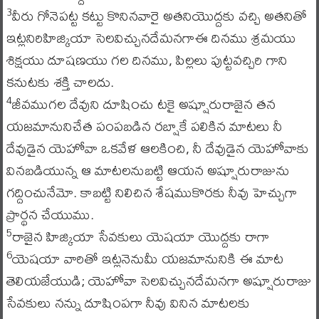
వీరు గోనెపట్ట కట్టు కొనినవారై అతనియొద్దకు వచ్చి అతనితో
3
ఇట్లనిరిహిజ్కియా సెలవిచ్చునదేమనగాఈ దినము శ్రమయు
శిక్షయు దూషణయు గల దినము, పిల్లలు పుట్టవచ్చిరి గాని
కనుటకు శక్తి చాలదు.
జీవముగల దేవుని దూషించు టకై అష్షూరురాజైన తన
4
యజమానునిచేత పంపబడిన రబ్షాకే పలికిన మాటలు నీ
దేవుడైన యెహోవా ఒకవేళ ఆలకించి, నీ దేవుడైన యెహోవాకు
వినబడియున్న ఆ మాటలనుబట్టి ఆయన అష్షూరురాజును
గద్దించునేమో. కాబట్టి నిలిచిన శేషముకొరకు నీవు హెచ్చుగా
ప్రార్థన చేయుము.
రాజైన హిజ్కియా సేవకులు యెషయా యొద్దకు రాగా
5
యెషయా వారితో ఇట్లనెనుమీ యజమానునికి ఈ మాట
6
తెలియజేయుడి; యెహోవా సెలవిచ్చునదేమనగా అష్షూరురాజు
సేవకులు నన్ను దూషింపగా నీవు వినిన మాటలకు