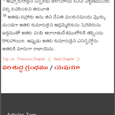
అష్షూరురాజైన సన్హెరీబు తిరిగిపోయి నీనెవె పట్టణమునకు
వచ్చి నివసించిన తరువాత
అతడు నిస్రోకు అను తన దేవత మందిరమందు మ్రొక్కు
38
చుండగా అతని కుమారులైన అద్రమ్మెలెకును షెరెజెరును
ఖడ్గముతో అతని చంపి ఆరారాతుదేశములోనికి తప్పించు
కొనిపోయిరి. అప్పుడు అతని కుమారుడైన ఎసర్హద్దోను
అతనికి మారుగా రాజాయెను.
Top
Previous Chapter
Next Chapter
పరిశుద్ధ గ్రంథము
/
యెషయా
Articles Tags