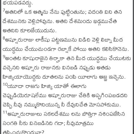
భయపడవద్దు.
అతనిలో ఒక ఆత్మను నేను పుట్టింతును; వదంతి విని తన
7
దేశమునకు వెళ్లిపోవును. అతని దేశమందు ఖడ్గముచేత
అతనిని కూలజేయుదును.
అష్షూరురాజు లాకీషు పట్టణమును విడిచి వెళ్లి లిబ్నా మీద
8
యుద్ధము చేయుచుండగా రబ్షాకే పోయి అతని కలిసికొనెను.
అంతట కూషురాజైన తిర్హాకా తన మీద యుద్ధము చేయుటకు
9
వచ్చెనని అష్షూరు రాజునకు వినబడి నప్పుడు అతడు
హిజ్కియాయొద్దకు దూతలను పంపి యీలాగు ఆజ్ఞ ఇచ్చెను.
యూదా రాజగు హిజ్కి యాతో ఈలాగు
10
చెప్పుడియెరూషలేము అష్షూరురాజు చేతికి అప్పగింపబడదని
చెప్పి నీవు నమ్ముకొనియున్న నీ దేవునిచేత మోసపోకుము.
అష్షూరురాజులు సకలదేశము లను బొత్తిగా నశింపజేసిన
11
సంగతి నీకు వినబడినది గదా; నీవుమాత్రము
తప్పించుకొందువా?