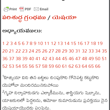
పరిశుద్ధ గ్రంథము
/
యెషయా
అధ్యాయములు:
1
2
3
4
5
6
7
8
9
10
11
12
13
14
15
16
17
18
19
20
21
22
23
24
25
26
27
28
29
30
31
32
33
34
35
36
37
38
39
40
41
42
43
44
45
46
47
48
49
50
51
52
53
54
55
56
57
58
59
60
61
62
63
64
65
66
హిజ్కియా విని తన బట్టలు చింపుకొని గోనెపట్ట కట్టుకొని
1
యెహోవా మందిరమునకుపోయి
గృహ నిర్వాహకుడగు ఎల్యాకీమును, శాస్త్రియగు షెబ్నాను,
2
యాజకులలో పెద్దలను, ఆమోజు కుమారుడును ప్రవక్తయు నైన
యెషయాయొద్దకు పంపెను.