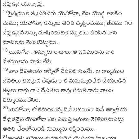
దేవుడవై యున్నావు.
సైన్యముల కధిపతివగు యెహోవా, చెవి యొగ్గి ఆలకిం
17
చుము; యెహోవా, కన్నులు తెరచి దృష్టించుము; జీవము గల
దేవుడవైన నిన్ను దూషించుటకై సన్హెరీబు పంపిన వాని
మాటలను చెవినిబెట్టుము.
యెహోవా, అష్షూరు రాజులు ఆ జనములను వారి
18
దేశములను పాడు చేసి
వారి దేవతలను అగ్నిలో వేసినది నిజమే. ఆ రాజ్యముల
19
దేవతలు నిజమైన దేవుడు కాక మనుష్యులచేత చేయబడిన
కఱ్ఱలు రాళ్లు గాని దేవతలు కావు గనుక వారు వారిని
నిర్మూలముచేసిరి.
యెహోవా, లోకమందున్న నీవే నిజముగా నీవే అద్వితీయ
20
దేవుడవైన యెహోవా వని సమస్త జనులు తెలిసికొనునట్లు
అతని చేతిలోనుండి మమ్మును రక్షించుము.
అంతట ఆమోజు కుమారుడైన యెషయా హిజ్కియా
21