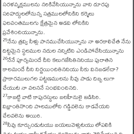
సరళవృక్షములను నరికివేసియున్నాను వాని దూరపు
సరిహద్దులలోనున్న సత్రములలోనికిని కర్మెలు
ఫలవంతములగు క్షేత్రమైన అడవి లోనికిని
ప్రవేశించియున్నాను.
నేను త్రవ్వి నీళ్లు పానముచేసియున్నాను నా అరకాలిచేత నేను
25
దిట్టమైన స్థలముల నదుల నన్నిటిని ఎండిపోచేసియున్నాను
నేనే పూర్వమందే దీని కలుగజేసితిననియు పురాతన
26
కాలమందే దీని నిర్ణయించితిననియు నీకు వినబడలేదా?
ప్రాకారములుగల పట్టణములను నీవు పాడు దిబ్బ లుగా
చేయుట నా వలననే సంభవించినది.
కాబట్టి వాటి కాపురస్థులు బలహీనులై జడిసిరి.
27
విభ్రాంతినొంది పొలములోని గడ్డివలెను కాడవేయని
చేలవలెను అయిరి.
నీవు కూర్చుండుటయు బయలువెళ్లుటయు లోపలికి
28
వచ్చుటయు నామీదవేయు రంకెలును నాకు తెలిసేయున్నవి.