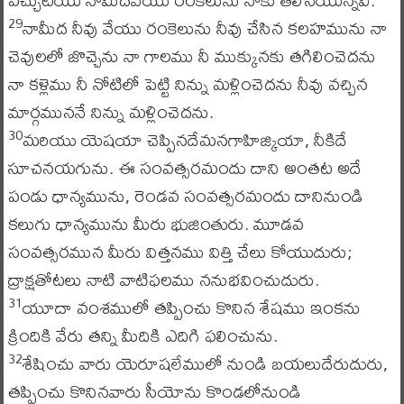
నామీద నీవు వేయు రంకెలును నీవు చేసిన కలహమును నా
29
చెవులలో జొచ్చెను నా గాలము నీ ముక్కునకు తగిలించెదను
నా కళ్లెము నీ నోటిలో పెట్టి నిన్ను మళ్లించెదను నీవు వచ్చిన
మార్గముననే నిన్ను మళ్లించెదను.
మరియు యెషయా చెప్పినదేమనగాహిజ్కియా, నీకిదే
30
సూచనయగును. ఈ సంవత్సరమందు దాని అంతట అదే
పండు ధాన్యమును, రెండవ సంవత్సరమందు దానినుండి
కలుగు ధాన్యమును మీరు భుజింతురు. మూడవ
సంవత్సరమున మీరు విత్తనము విత్తి చేలు కోయుదురు;
ద్రాక్షతోటలు నాటి వాటిఫలము ననుభవించుదురు.
యూదా వంశములో తప్పించు కొనిన శేషము ఇంకను
31
క్రిందికి వేరు తన్ని మీదికి ఎదిగి ఫలించును.
శేషించు వారు యెరూషలేములో నుండి బయలుదేరుదురు,
32
తప్పించు కొనినవారు సీయోను కొండలోనుండి